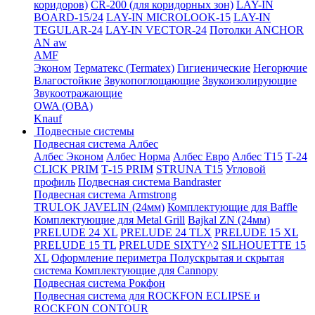
коридоров)
CR-200 (для коридорных зон)
LAY-IN
BOARD-15/24
LAY-IN MICROLOOK-15
LAY-IN
TEGULAR-24
LAY-IN VECTOR-24
Потолки ANCHOR
AN aw
AMF
Эконом
Терматекс (Termatex)
Гигиенические
Негорючие
Влагостойкие
Звукопоглощающие
Звукоизолирующие
Звукоотражающие
OWA (ОВА)
Knauf
Подвесные системы
Подвесная система Албес
Албес Эконом
Албес Норма
Албес Евро
Албес T15
Т-24
CLICK PRIM
Т-15 PRIM
STRUNA Т15
Угловой
профиль
Подвесная система Bandraster
Подвесная система Armstrong
TRULOK JAVELIN (24мм)
Комплектующие для Baffle
Комплектующие для Metal Grill
Bajkal ZN (24мм)
PRELUDE 24 XL
PRELUDE 24 TLX
PRELUDE 15 XL
PRELUDE 15 TL
PRELUDE SIXTY^2
SILHOUETTE 15
XL
Оформление периметра
Полускрытая и скрытая
система
Комплектующие для Cannopy
Подвесная система Рокфон
Подвесная система для ROCKFON ECLIPSE и
ROCKFON CONTOUR