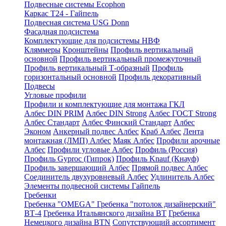
Подвесные системы Ecophon
Каркас Т24 - Гайпель
Подвесная система USG Donn
Фасадная подсистема
Комплектующие для подсистемы НВФ
Кляммеры
Кронштейны
Профиль вертикальный
основной
Профиль вертикальный промежуточный
Профиль вертикальный Т-образный
Профиль
горизонтальный основной
Профиль декоративный
Подвесы
Угловые профили
Профили и комплектующие для монтажа ГКЛ
Албес DIN PRIM
Албес DIN Strong
Албес ГОСТ Strong
Албес Стандарт
Албес Финский Стандарт
Албес
Эконом
Анкерный подвес Албес
Краб Албес
Лента
монтажная (ЛМП) Албес
Маяк Албес
Профили арочные
Албес
Профили угловые Албес
Профиль (Россия)
Профиль Gyproc (Гипрок)
Профиль Knauf (Кнауф)
Профиль завершающий Албес
Прямой подвес Албес
Соединитель двухуровневый Албес
Удлинитель Албес
Элементы подвесной системы Гайпель
Гребенки
Гребенка "OMEGA"
Гребенка "потолок дизайнерский"
ВТ-4
Гребенка Итальянского дизайна BT
Гребенка
Немецкого дизайна ВТN
Сопутствующий ассортимент