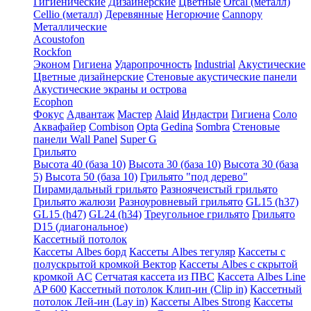
Гигиенические
Дизайнерские
Цветные
Orcal (металл)
Cellio (металл)
Деревянные
Негорючие
Cannopy
Металлические
Acoustofon
Rockfon
Эконом
Гигиена
Ударопрочность
Industrial
Акустические
Цветные дизайнерские
Стеновые акустические панели
Акустические экраны и острова
Ecophon
Фокус
Адвантаж
Мастер
Alaid
Индастри
Гигиена
Соло
Аквафайер
Combison
Opta
Gedina
Sombra
Стеновые
панели Wall Panel
Super G
Грильято
Высота 40 (база 10)
Высота 30 (база 10)
Высота 30 (база
5)
Высота 50 (база 10)
Грильято "под дерево"
Пирамидальный грильято
Разноячеистый грильято
Грильято жалюзи
Разноуровневый грильято
GL15 (h37)
GL15 (h47)
GL24 (h34)
Треугольное грильято
Грильято
D15 (диагональное)
Кассетный потолок
Кассеты Albes борд
Кассеты Albes тегуляр
Кассеты с
полускрытой кромкой Вектор
Кассеты Albes с скрытой
кромкой AC
Сетчатая кассета из ПВС
Кассета Albes Line
AP 600
Кассетный потолок Клип-ин (Clip in)
Кассетный
потолок Лей-ин (Lay in)
Кассеты Albes Strong
Кассеты