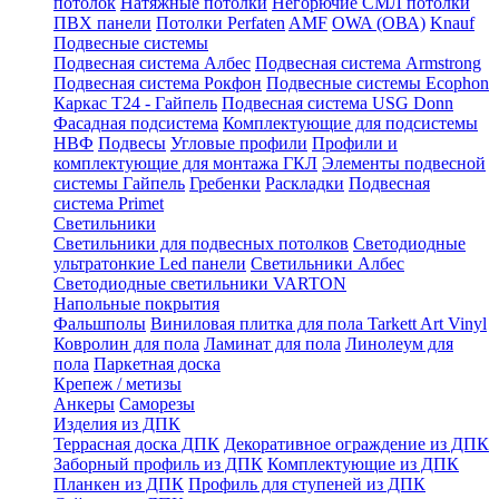
потолок
Натяжные потолки
Негорючие СМЛ потолки
ПВХ панели
Потолки Perfaten
AMF
OWA (ОВА)
Knauf
Подвесные системы
Подвесная система Албес
Подвесная система Armstrong
Подвесная система Рокфон
Подвесные системы Ecophon
Каркас Т24 - Гайпель
Подвесная система USG Donn
Фасадная подсистема
Комплектующие для подсистемы
НВФ
Подвесы
Угловые профили
Профили и
комплектующие для монтажа ГКЛ
Элементы подвесной
системы Гайпель
Гребенки
Раскладки
Подвесная
система Primet
Светильники
Светильники для подвесных потолков
Светодиодные
ультратонкие Led панели
Светильники Албес
Светодиодные светильники VARTON
Напольные покрытия
Фальшполы
Виниловая плитка для пола Tarkett Art Vinyl
Ковролин для пола
Ламинат для пола
Линолеум для
пола
Паркетная доска
Крепеж / метизы
Анкеры
Саморезы
Изделия из ДПК
Террасная доска ДПК
Декоративное ограждение из ДПК
Заборный профиль из ДПК
Комплектующие из ДПК
Планкен из ДПК
Профиль для ступеней из ДПК