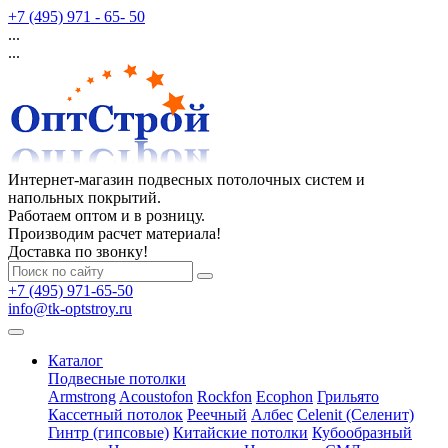
+7 (495) 971 - 65- 50
...
...
Интернет-магазин подвесных потолочных систем и
напольных покрытий.
Работаем оптом и в розницу.
Производим расчет материала!
Доставка по звонку!
+7 (495) 971-65-50
info@tk-optstroy.ru
Каталог
Подвесные потолки
Armstrong
Acoustofon
Rockfon
Ecophon
Грильято
Кассетный потолок
Реечный
Албес
Celenit (Селенит)
Гинтр (гипсовые)
Китайские потолки
Кубообразный