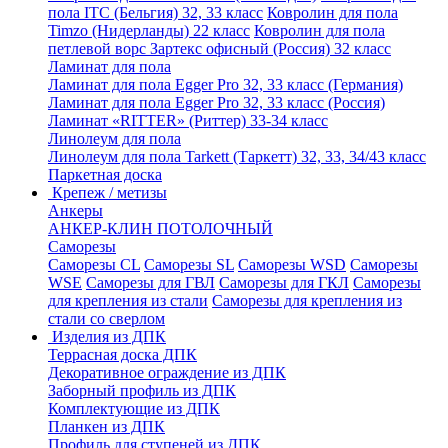
пола ITC (Бельгия) 32, 33 класс
Ковролин для пола
Timzo (Нидерланды) 22 класс
Ковролин для пола
петлевой ворс Зартекс офисный (Россия) 32 класс
Ламинат для пола
Ламинат для пола Egger Pro 32, 33 класс (Германия)
Ламинат для пола Egger Pro 32, 33 класс (Россия)
Ламинат «RITTER» (Риттер) 33-34 класс
Линолеум для пола
Линолеум для пола Tarkett (Таркетт) 32, 33, 34/43 класс
Паркетная доска
Крепеж / метизы
Анкеры
АНКЕР-КЛИН ПОТОЛОЧНЫЙ
Саморезы
Саморезы CL
Саморезы SL
Саморезы WSD
Саморезы
WSE
Саморезы для ГВЛ
Саморезы для ГКЛ
Саморезы
для крепления из стали
Саморезы для крепления из
стали со сверлом
Изделия из ДПК
Террасная доска ДПК
Декоративное ограждение из ДПК
Заборный профиль из ДПК
Комплектующие из ДПК
Планкен из ДПК
Профиль для ступеней из ДПК