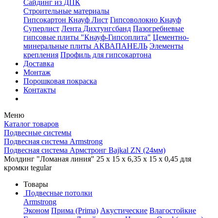
Сайдинг из ДПК
Строительные материалы
Гипсокартон Кнауф Лист
Гипсоволокно Кнауф
Суперлист
Лента Дихтунгсбанд
Пазогребневые
гипсовые плиты "Кнауф-Гипсоплита"
Цементно-
минеральные плиты АКВАПАНЕЛЬ
Элементы
крепления
Профиль для гипсокартона
Доставка
Монтаж
Порошковая покраска
Контакты
Меню
Каталог товаров
Подвесные системы
Подвесная система Armstrong
Подвесная система Армстронг Bajkal ZN (24мм)
Молдинг "Ломаная линия" 25 x 15 x 6,35 x 15 x 0,45 для
кромки tegular
Товары
Подвесные потолки
Armstrong
Эконом
Прима (Prima)
Акустические
Влагостойкие