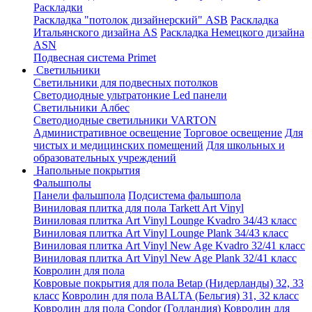
Раскладки
Раскладка "потолок дизайнерский" ASB
Раскладка
Итальянского дизайна AS
Раскладка Немецкого дизайна
АSN
Подвесная система Primet
Светильники
Светильники для подвесных потолков
Светодиодные ультратонкие Led панели
Светильники Албес
Светодиодные светильники VARTON
Административное освещение
Торговое освещение
Для
чистых и медицинских помещений
Для школьных и
образовательных учреждений
Напольные покрытия
Фальшполы
Панели фальшпола
Подсистема фальшпола
Виниловая плитка для пола Tarkett Art Vinyl
Виниловая плитка Art Vinyl Lounge Kvadro 34/43 класс
Виниловая плитка Art Vinyl Lounge Plank 34/43 класс
Виниловая плитка Art Vinyl New Age Kvadro 32/41 класс
Виниловая плитка Art Vinyl New Age Plank 32/41 класс
Ковролин для пола
Ковровые покрытия для пола Betap (Нидерланды) 32, 33
класс
Ковролин для пола BALTA (Бельгия) 31, 32 класс
Ковролин для пола Condor (Голландия)
Ковролин для