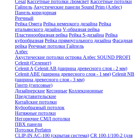
Cesal
Кассетные потолки Люмсвет
Кассетные потолки
Гайпель
Акустические панели Sound Prim (Албес)
Панель коридорная
Реечный
Рейка Омега
Рейка немецкого дизайна
Рейка
итальянского дизайна
V-образная рейка
Пластинообразная рейка
Рейка S-дизайна
Рейка
кубообразная
Рейка прямоугольного дизайна
Фасадная
рейка
Реечные потолки Гайпель
Албес
Акустические потолки острова Албес SOUND PROFI
Celenit (Селенит)
Celenit A
Celenit AB (ширина древесного слоя - 2 мм)
Celenit ABE (ширина древесного слоя - 1 мм)
Celenit NB
(ширина древесного слоя - 3 мм)
Гинтр (гипсовые)
Дизайнерские
Кесонные
Коллекционные
Представительские
Китайские потолки
Кубообразный потолок
Натяжные потолки
Негорючие СМЛ потолки
ПВХ панели
Потолки Perfaten
CLIP-IN AC-100 (скрытая система)
CR 100-1/100-2 (для