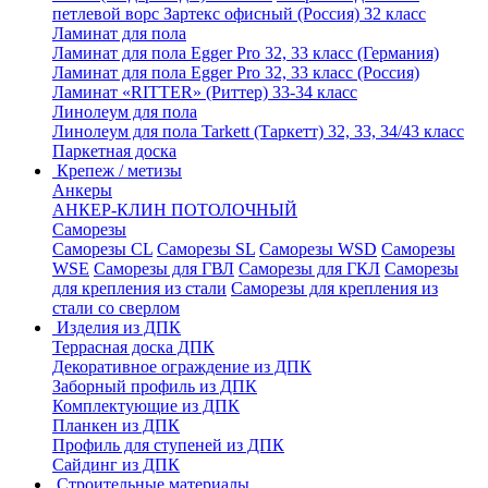
петлевой ворс Зартекс офисный (Россия) 32 класс
Ламинат для пола
Ламинат для пола Egger Pro 32, 33 класс (Германия)
Ламинат для пола Egger Pro 32, 33 класс (Россия)
Ламинат «RITTER» (Риттер) 33-34 класс
Линолеум для пола
Линолеум для пола Tarkett (Таркетт) 32, 33, 34/43 класс
Паркетная доска
Крепеж / метизы
Анкеры
АНКЕР-КЛИН ПОТОЛОЧНЫЙ
Саморезы
Саморезы CL
Саморезы SL
Саморезы WSD
Саморезы
WSE
Саморезы для ГВЛ
Саморезы для ГКЛ
Саморезы
для крепления из стали
Саморезы для крепления из
стали со сверлом
Изделия из ДПК
Террасная доска ДПК
Декоративное ограждение из ДПК
Заборный профиль из ДПК
Комплектующие из ДПК
Планкен из ДПК
Профиль для ступеней из ДПК
Сайдинг из ДПК
Строительные материалы