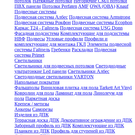
потолок
Натяжные потолки
Негорючие СМЛ потолки
ПВХ панели
Потолки Perfaten
AMF
OWA (ОВА)
Knauf
Подвесные системы
Подвесная система Албес
Подвесная система Armstrong
Подвесная система Рокфон
Подвесные системы Ecophon
Каркас Т24 - Гайпель
Подвесная система USG Donn
Фасадная подсистема
Комплектующие для подсистемы
НВФ
Подвесы
Угловые профили
Профили и
комплектующие для монтажа ГКЛ
Элементы подвесной
системы Гайпель
Гребенки
Раскладки
Подвесная
система Primet
Светильники
Светильники для подвесных потолков
Светодиодные
ультратонкие Led панели
Светильники Албес
Светодиодные светильники VARTON
Напольные покрытия
Фальшполы
Виниловая плитка для пола Tarkett Art Vinyl
Ковролин для пола
Ламинат для пола
Линолеум для
пола
Паркетная доска
Крепеж / метизы
Анкеры
Саморезы
Изделия из ДПК
Террасная доска ДПК
Декоративное ограждение из ДПК
Заборный профиль из ДПК
Комплектующие из ДПК
Планкен из ДПК
Профиль для ступеней из ДПК