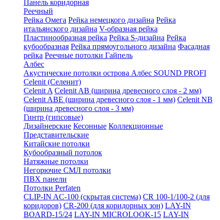
Панель коридорная
Реечный
Рейка Омега
Рейка немецкого дизайна
Рейка
итальянского дизайна
V-образная рейка
Пластинообразная рейка
Рейка S-дизайна
Рейка
кубообразная
Рейка прямоугольного дизайна
Фасадная
рейка
Реечные потолки Гайпель
Албес
Акустические потолки острова Албес SOUND PROFI
Celenit (Селенит)
Celenit A
Celenit AB (ширина древесного слоя - 2 мм)
Celenit ABE (ширина древесного слоя - 1 мм)
Celenit NB
(ширина древесного слоя - 3 мм)
Гинтр (гипсовые)
Дизайнерские
Кесонные
Коллекционные
Представительские
Китайские потолки
Кубообразный потолок
Натяжные потолки
Негорючие СМЛ потолки
ПВХ панели
Потолки Perfaten
CLIP-IN AC-100 (скрытая система)
CR 100-1/100-2 (для
коридоров)
CR-200 (для коридорных зон)
LAY-IN
BOARD-15/24
LAY-IN MICROLOOK-15
LAY-IN