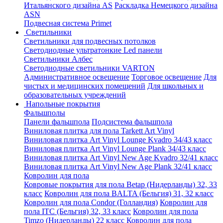
Итальянского дизайна AS
Раскладка Немецкого дизайна
АSN
Подвесная система Primet
Светильники
Светильники для подвесных потолков
Светодиодные ультратонкие Led панели
Светильники Албес
Светодиодные светильники VARTON
Административное освещение
Торговое освещение
Для
чистых и медицинских помещений
Для школьных и
образовательных учреждений
Напольные покрытия
Фальшполы
Панели фальшпола
Подсистема фальшпола
Виниловая плитка для пола Tarkett Art Vinyl
Виниловая плитка Art Vinyl Lounge Kvadro 34/43 класс
Виниловая плитка Art Vinyl Lounge Plank 34/43 класс
Виниловая плитка Art Vinyl New Age Kvadro 32/41 класс
Виниловая плитка Art Vinyl New Age Plank 32/41 класс
Ковролин для пола
Ковровые покрытия для пола Betap (Нидерланды) 32, 33
класс
Ковролин для пола BALTA (Бельгия) 31, 32 класс
Ковролин для пола Condor (Голландия)
Ковролин для
пола ITC (Бельгия) 32, 33 класс
Ковролин для пола
Timzo (Нидерланды) 22 класс
Ковролин для пола