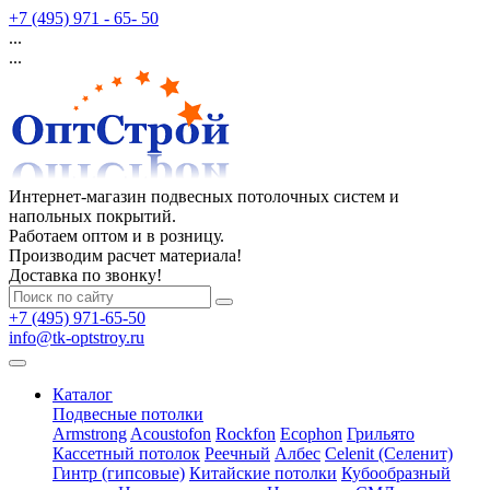
+7 (495) 971 - 65- 50
...
...
Интернет-магазин подвесных потолочных систем и
напольных покрытий.
Работаем оптом и в розницу.
Производим расчет материала!
Доставка по звонку!
+7 (495) 971-65-50
info@tk-optstroy.ru
Каталог
Подвесные потолки
Armstrong
Acoustofon
Rockfon
Ecophon
Грильято
Кассетный потолок
Реечный
Албес
Celenit (Селенит)
Гинтр (гипсовые)
Китайские потолки
Кубообразный