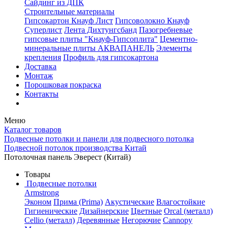
Сайдинг из ДПК
Строительные материалы
Гипсокартон Кнауф Лист
Гипсоволокно Кнауф
Суперлист
Лента Дихтунгсбанд
Пазогребневые
гипсовые плиты "Кнауф-Гипсоплита"
Цементно-
минеральные плиты АКВАПАНЕЛЬ
Элементы
крепления
Профиль для гипсокартона
Доставка
Монтаж
Порошковая покраска
Контакты
Меню
Каталог товаров
Подвесные потолки и панели для подвесного потолка
Подвесной потолок производства Китай
Потолочная панель Эверест (Китай)
Товары
Подвесные потолки
Armstrong
Эконом
Прима (Prima)
Акустические
Влагостойкие
Гигиенические
Дизайнерские
Цветные
Orcal (металл)
Cellio (металл)
Деревянные
Негорючие
Cannopy