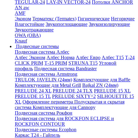
TEGULAR-24
LAY-IN VECTOR-24
Потолки ANCHOR
AN aw
AMF
Эконом
Терматекс (Termatex)
Гигиенические
Негорючие
Влагостойкие
Звукопоглощающие
Звукоизолирующие
Звукоотражающие
OWA (ОВА)
Knauf
Подвесные системы
Подвесная система Албес
Албес Эконом
Албес Норма
Албес Евро
Албес T15
Т-24
CLICK PRIM
Т-15 PRIM
STRUNA Т15
Угловой
профиль
Подвесная система Bandraster
Подвесная система Armstrong
TRULOK JAVELIN (24мм)
Комплектующие для Baffle
Комплектующие для Metal Grill
Bajkal ZN (24мм)
PRELUDE 24 XL
PRELUDE 24 TLX
PRELUDE 15 XL
PRELUDE 15 TL
PRELUDE SIXTY^2
SILHOUETTE 15
XL
Оформление периметра
Полускрытая и скрытая
система
Комплектующие для Cannopy
Подвесная система Рокфон
Подвесная система для ROCKFON ECLIPSE и
ROCKFON CONTOUR
Подвесные системы Ecophon
Каркас Т24 - Гайпель