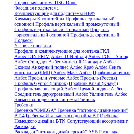
Подвесная система USG Donn
Фасадная подсистема
Комплектующие для подсистемы НВФ
Кляммеры
Кронштейны
Профиль вертикальный
основной
Профиль вертикальный промежуточный
Профиль вертикальный Т-образный
Профиль
горизонтальный основной
Профиль декоративный
Подвесы
Угловые профили
Профили и комплектующие для монтажа ГКЛ
Албес DIN PRIM
Албес DIN Strong
Албес ГОСТ Strong
Албес Стандарт
Албес Финский Стандарт
Албес
Эконом
Анкерный подвес Албес
Краб Албес
Лента
монтажная (ЛМП) Албес
Маяк Албес
Профили арочные
Албес
Профили угловые Албес
Профиль (Россия)
Профиль Gyproc (Гипрок)
Профиль Knauf (Кнауф)
Профиль завершающий Албес
Прямой подвес Албес
Соединитель двухуровневый Албес
Удлинитель Албес
Элементы подвесной системы Гайпель
Гребенки
Гребенка "OMEGA"
Гребенка "потолок дизайнерский"
ВТ-4
Гребенка Итальянского дизайна BT
Гребенка
Немецкого дизайна ВТN
Сопутствующий ассортимент
Раскладки
Раскладка "потолок дизайнерский" ASB
Раскладка