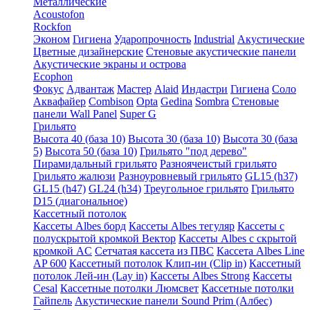
Металлические
Acoustofon
Rockfon
Эконом
Гигиена
Ударопрочность
Industrial
Акустические
Цветные дизайнерские
Стеновые акустические панели
Акустические экраны и острова
Ecophon
Фокус
Адвантаж
Мастер
Alaid
Индастри
Гигиена
Соло
Аквафайер
Combison
Opta
Gedina
Sombra
Стеновые
панели Wall Panel
Super G
Грильято
Высота 40 (база 10)
Высота 30 (база 10)
Высота 30 (база
5)
Высота 50 (база 10)
Грильято "под дерево"
Пирамидальный грильято
Разноячеистый грильято
Грильято жалюзи
Разноуровневый грильято
GL15 (h37)
GL15 (h47)
GL24 (h34)
Треугольное грильято
Грильято
D15 (диагональное)
Кассетный потолок
Кассеты Albes борд
Кассеты Albes тегуляр
Кассеты с
полускрытой кромкой Вектор
Кассеты Albes с скрытой
кромкой AC
Сетчатая кассета из ПВС
Кассета Albes Line
AP 600
Кассетный потолок Клип-ин (Clip in)
Кассетный
потолок Лей-ин (Lay in)
Кассеты Albes Strong
Кассеты
Cesal
Кассетные потолки Люмсвет
Кассетные потолки
Гайпель
Акустические панели Sound Prim (Албес)