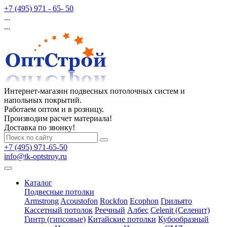
+7 (495) 971 - 65- 50
...
...
Интернет-магазин подвесных потолочных систем и
напольных покрытий.
Работаем оптом и в розницу.
Производим расчет материала!
Доставка по звонку!
+7 (495) 971-65-50
info@tk-optstroy.ru
Каталог
Подвесные потолки
Armstrong
Acoustofon
Rockfon
Ecophon
Грильято
Кассетный потолок
Реечный
Албес
Celenit (Селенит)
Гинтр (гипсовые)
Китайские потолки
Кубообразный