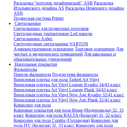
Раскладка "потолок дизайнерский" ASB
Раскладка
Итальянского дизайна AS
Раскладка Немецкого дизайна
АSN
Подвесная система Primet
Светильники
Светильники для подвесных потолков
Светодиодные ультратонкие Led панели
Светильники Албес
Светодиодные светильники VARTON
Административное освещение
Торговое освещение
Для
чистых и медицинских помещений
Для школьных и
образовательных учреждений
Напольные покрытия
Фальшполы
Панели фальшпола
Подсистема фальшпола
Виниловая плитка для пола Tarkett Art Vinyl
Виниловая плитка Art Vinyl Lounge Kvadro 34/43 класс
Виниловая плитка Art Vinyl Lounge Plank 34/43 класс
Виниловая плитка Art Vinyl New Age Kvadro 32/41 класс
Виниловая плитка Art Vinyl New Age Plank 32/41 класс
Ковролин для пола
Ковровые покрытия для пола Betap (Нидерланды) 32, 33
класс
Ковролин для пола BALTA (Бельгия) 31, 32 класс
Ковролин для пола Condor (Голландия)
Ковролин для
пола ITC (Бельгия) 32, 33 класс
Ковролин для пола