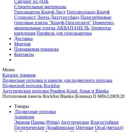
Сайдинг из ДПК
Строительные материалы
Гипсокартон Кнауф Лист
Гипсоволокно Кнауф
Суперлист
Лента Дихтунгсбанд
Пазогребневые
гипсовые плиты "Кнауф-Гипсоплита"
Цементно-
минеральные плиты АКВАПАНЕЛЬ
Элементы
крепления
Профиль для гипсокартона
Доставка
Монтаж
Порошковая покраска
Контакты
Меню
Каталог товаров
Подвесные потолки и панели для подвесного потолка
Подвесной потолок Rockfon
Акустические потолки Рокфон Koral, Sonar и Blanka
Потолочная панель Rockfon Blanka (Бланка) D 600x1200X20
Товары
Подвесные потолки
Armstrong
Эконом
Прима (Prima)
Акустические
Влагостойкие
Гигиенические
Дизайнерские
Цветные
Orcal (металл)