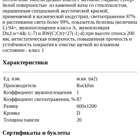
белой поверхностью из каменной ваты со стеклохолстом,
окрашенным специальной акустической краской,
применяемой в космической индустрии, светоотражение 87%
и рассеивание света более 99%, показатель белизны (величина
L) 94+, звукопоглощение класса А, звукоизоляция
Dn,f,w=44(-1;-7) и RW(C;Ctr)=27(-1;-4) при высоте относа 200
мм, антистатическая поверхность, повышенная прочность и
устойчивость покрытия к очистке щеткой во влажном
состоянии - класс 1
Характеристики
Ед. изм.
м.кв. (м2)
Производитель
Rockfon
Коэффициент звукопоглощения
1
Коэффициент светоотражения, %
87
Размер
600x1200
Кромка
D
Толщина панели
20
Сертификаты и буклеты