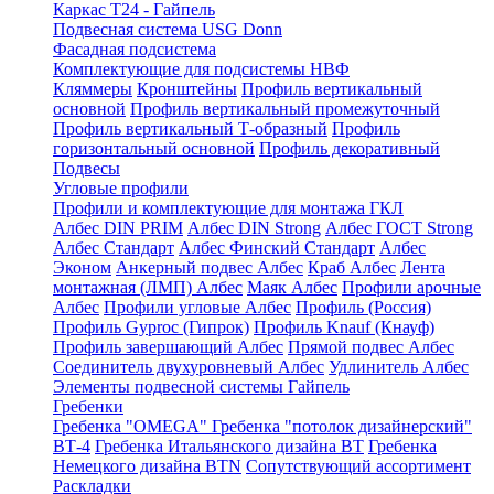
Каркас Т24 - Гайпель
Подвесная система USG Donn
Фасадная подсистема
Комплектующие для подсистемы НВФ
Кляммеры
Кронштейны
Профиль вертикальный
основной
Профиль вертикальный промежуточный
Профиль вертикальный Т-образный
Профиль
горизонтальный основной
Профиль декоративный
Подвесы
Угловые профили
Профили и комплектующие для монтажа ГКЛ
Албес DIN PRIM
Албес DIN Strong
Албес ГОСТ Strong
Албес Стандарт
Албес Финский Стандарт
Албес
Эконом
Анкерный подвес Албес
Краб Албес
Лента
монтажная (ЛМП) Албес
Маяк Албес
Профили арочные
Албес
Профили угловые Албес
Профиль (Россия)
Профиль Gyproc (Гипрок)
Профиль Knauf (Кнауф)
Профиль завершающий Албес
Прямой подвес Албес
Соединитель двухуровневый Албес
Удлинитель Албес
Элементы подвесной системы Гайпель
Гребенки
Гребенка "OMEGA"
Гребенка "потолок дизайнерский"
ВТ-4
Гребенка Итальянского дизайна BT
Гребенка
Немецкого дизайна ВТN
Сопутствующий ассортимент
Раскладки