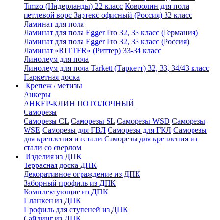
Timzo (Нидерланды) 22 класс
Ковролин для пола
петлевой ворс Зартекс офисный (Россия) 32 класс
Ламинат для пола
Ламинат для пола Egger Pro 32, 33 класс (Германия)
Ламинат для пола Egger Pro 32, 33 класс (Россия)
Ламинат «RITTER» (Риттер) 33-34 класс
Линолеум для пола
Линолеум для пола Tarkett (Таркетт) 32, 33, 34/43 класс
Паркетная доска
Крепеж / метизы
Анкеры
АНКЕР-КЛИН ПОТОЛОЧНЫЙ
Саморезы
Саморезы CL
Саморезы SL
Саморезы WSD
Саморезы
WSE
Саморезы для ГВЛ
Саморезы для ГКЛ
Саморезы
для крепления из стали
Саморезы для крепления из
стали со сверлом
Изделия из ДПК
Террасная доска ДПК
Декоративное ограждение из ДПК
Заборный профиль из ДПК
Комплектующие из ДПК
Планкен из ДПК
Профиль для ступеней из ДПК
Сайдинг из ДПК