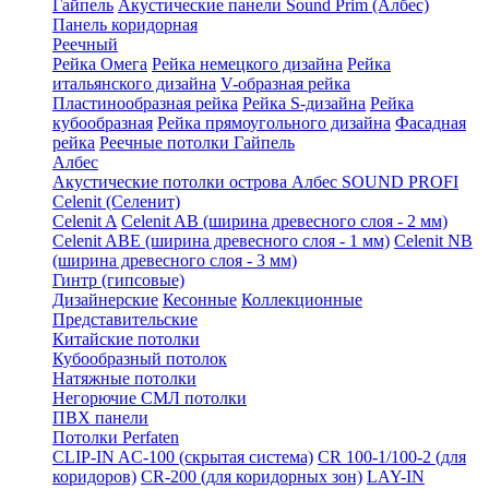
Гайпель
Акустические панели Sound Prim (Албес)
Панель коридорная
Реечный
Рейка Омега
Рейка немецкого дизайна
Рейка
итальянского дизайна
V-образная рейка
Пластинообразная рейка
Рейка S-дизайна
Рейка
кубообразная
Рейка прямоугольного дизайна
Фасадная
рейка
Реечные потолки Гайпель
Албес
Акустические потолки острова Албес SOUND PROFI
Celenit (Селенит)
Celenit A
Celenit AB (ширина древесного слоя - 2 мм)
Celenit ABE (ширина древесного слоя - 1 мм)
Celenit NB
(ширина древесного слоя - 3 мм)
Гинтр (гипсовые)
Дизайнерские
Кесонные
Коллекционные
Представительские
Китайские потолки
Кубообразный потолок
Натяжные потолки
Негорючие СМЛ потолки
ПВХ панели
Потолки Perfaten
CLIP-IN AC-100 (скрытая система)
CR 100-1/100-2 (для
коридоров)
CR-200 (для коридорных зон)
LAY-IN