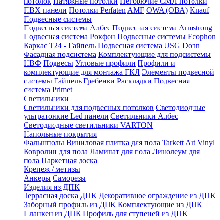
потолок
Натяжные потолки
Негорючие СМЛ потолки
ПВХ панели
Потолки Perfaten
AMF
OWA (ОВА)
Knauf
Подвесные системы
Подвесная система Албес
Подвесная система Armstrong
Подвесная система Рокфон
Подвесные системы Ecophon
Каркас Т24 - Гайпель
Подвесная система USG Donn
Фасадная подсистема
Комплектующие для подсистемы
НВФ
Подвесы
Угловые профили
Профили и
комплектующие для монтажа ГКЛ
Элементы подвесной
системы Гайпель
Гребенки
Раскладки
Подвесная
система Primet
Светильники
Светильники для подвесных потолков
Светодиодные
ультратонкие Led панели
Светильники Албес
Светодиодные светильники VARTON
Напольные покрытия
Фальшполы
Виниловая плитка для пола Tarkett Art Vinyl
Ковролин для пола
Ламинат для пола
Линолеум для
пола
Паркетная доска
Крепеж / метизы
Анкеры
Саморезы
Изделия из ДПК
Террасная доска ДПК
Декоративное ограждение из ДПК
Заборный профиль из ДПК
Комплектующие из ДПК
Планкен из ДПК
Профиль для ступеней из ДПК