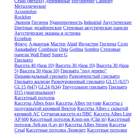
Cellio (металл)
Деревянные
Негорючие
Cannopy
Металлические
Acoustofon
Rockfon
Эконом
Гигиена
Ударопрочность
Industrial
Акустические
Цветные дизайнерские
Стеновые акустические панели
Акустические экраны и острова
Ecophon
Фокус
Адвантаж
Мастер
Alaid
Индастри
Гигиена
Соло
Аквафайер
Combison
Opta
Gedina
Sombra
Стеновые
панели Wall Panel
Super G
Грильято
Высота 40 (база 10)
Высота 30 (база 10)
Высота 30 (база
5)
Высота 50 (база 10)
Грильято "под дерево"
Пирамидальный грильято
Разноячеистый грильято
Грильято жалюзи
Разноуровневый грильято
GL15 (h37)
GL15 (h47)
GL24 (h34)
Треугольное грильято
Грильято
D15 (диагональное)
Кассетный потолок
Кассеты Albes борд
Кассеты Albes тегуляр
Кассеты с
полускрытой кромкой Вектор
Кассеты Albes с скрытой
кромкой AC
Сетчатая кассета из ПВС
Кассета Albes Line
AP 600
Кассетный потолок Клип-ин (Clip in)
Кассетный
потолок Лей-ин (Lay in)
Кассеты Albes Strong
Кассеты
Cesal
Кассетные потолки Люмсвет
Кассетные потолки