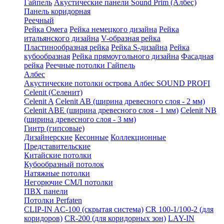
Гайпель
Акустические панели Sound Prim (Албес)
Панель коридорная
Реечный
Рейка Омега
Рейка немецкого дизайна
Рейка
итальянского дизайна
V-образная рейка
Пластинообразная рейка
Рейка S-дизайна
Рейка
кубообразная
Рейка прямоугольного дизайна
Фасадная
рейка
Реечные потолки Гайпель
Албес
Акустические потолки острова Албес SOUND PROFI
Celenit (Селенит)
Celenit A
Celenit AB (ширина древесного слоя - 2 мм)
Celenit ABE (ширина древесного слоя - 1 мм)
Celenit NB
(ширина древесного слоя - 3 мм)
Гинтр (гипсовые)
Дизайнерские
Кесонные
Коллекционные
Представительские
Китайские потолки
Кубообразный потолок
Натяжные потолки
Негорючие СМЛ потолки
ПВХ панели
Потолки Perfaten
CLIP-IN AC-100 (скрытая система)
CR 100-1/100-2 (для
коридоров)
CR-200 (для коридорных зон)
LAY-IN