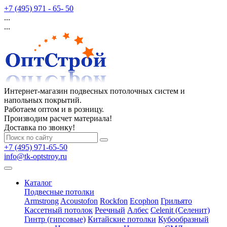
+7 (495) 971 - 65- 50
...
...
Интернет-магазин подвесных потолочных систем и
напольных покрытий.
Работаем оптом и в розницу.
Производим расчет материала!
Доставка по звонку!
+7 (495) 971-65-50
info@tk-optstroy.ru
Каталог
Подвесные потолки
Armstrong
Acoustofon
Rockfon
Ecophon
Грильято
Кассетный потолок
Реечный
Албес
Celenit (Селенит)
Гинтр (гипсовые)
Китайские потолки
Кубообразный