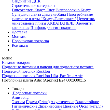
Сайдинг из ДПК
Строительные материалы
Гипсокартон Кнауф Лист
Гипсоволокно Кнауф
Суперлист
Лента Дихтунгсбанд
Пазогребневые
гипсовые плиты "Кнауф-Гипсоплита"
Цементно-
минеральные плиты АКВАПАНЕЛЬ
Элементы
крепления
Профиль для гипсокартона
Доставка
Монтаж
Порошковая покраска
Контакты
Меню
Каталог товаров
Подвесные потолки и панели для подвесного потолка
Подвесной потолок Rockfon
Подвесной потолок Rockfon Lilia, Pacific и Artic
Потолочная плита Artic (Арктик) E24 600x600x15
Товары
Подвесные потолки
Armstrong
Эконом
Прима (Prima)
Акустические
Влагостойкие
Гигиенические
Дизайнерские
Цветные
Orcal (металл)