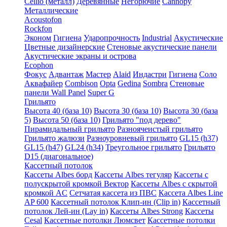
Cellio (металл)
Деревянные
Негорючие
Cannopy
Металлические
Acoustofon
Rockfon
Эконом
Гигиена
Ударопрочность
Industrial
Акустические
Цветные дизайнерские
Стеновые акустические панели
Акустические экраны и острова
Ecophon
Фокус
Адвантаж
Мастер
Alaid
Индастри
Гигиена
Соло
Аквафайер
Combison
Opta
Gedina
Sombra
Стеновые
панели Wall Panel
Super G
Грильято
Высота 40 (база 10)
Высота 30 (база 10)
Высота 30 (база
5)
Высота 50 (база 10)
Грильято "под дерево"
Пирамидальный грильято
Разноячеистый грильято
Грильято жалюзи
Разноуровневый грильято
GL15 (h37)
GL15 (h47)
GL24 (h34)
Треугольное грильято
Грильято
D15 (диагональное)
Кассетный потолок
Кассеты Albes борд
Кассеты Albes тегуляр
Кассеты с
полускрытой кромкой Вектор
Кассеты Albes с скрытой
кромкой AC
Сетчатая кассета из ПВС
Кассета Albes Line
AP 600
Кассетный потолок Клип-ин (Clip in)
Кассетный
потолок Лей-ин (Lay in)
Кассеты Albes Strong
Кассеты
Cesal
Кассетные потолки Люмсвет
Кассетные потолки