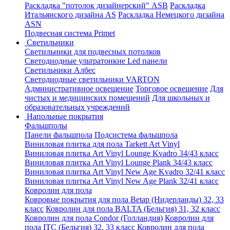
Раскладка "потолок дизайнерский" ASB
Раскладка
Итальянского дизайна AS
Раскладка Немецкого дизайна
АSN
Подвесная система Primet
Светильники
Светильники для подвесных потолков
Светодиодные ультратонкие Led панели
Светильники Албес
Светодиодные светильники VARTON
Административное освещение
Торговое освещение
Для
чистых и медицинских помещений
Для школьных и
образовательных учреждений
Напольные покрытия
Фальшполы
Панели фальшпола
Подсистема фальшпола
Виниловая плитка для пола Tarkett Art Vinyl
Виниловая плитка Art Vinyl Lounge Kvadro 34/43 класс
Виниловая плитка Art Vinyl Lounge Plank 34/43 класс
Виниловая плитка Art Vinyl New Age Kvadro 32/41 класс
Виниловая плитка Art Vinyl New Age Plank 32/41 класс
Ковролин для пола
Ковровые покрытия для пола Betap (Нидерланды) 32, 33
класс
Ковролин для пола BALTA (Бельгия) 31, 32 класс
Ковролин для пола Condor (Голландия)
Ковролин для
пола ITC (Бельгия) 32, 33 класс
Ковролин для пола