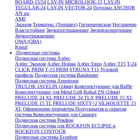
BOARD-15/24
LAY-IN MICROLOOK-15
LAY-IN
TEGULAR-24
LAY-IN VECTOR-24
Потолки ANCHOR
AN aw
AMF
Эконом
Терматекс (Termatex)
Гигиенические
Негорючие
Влагостойкие
Звукопоглощающие
Звукоизолирующие
Звукоотражающие
OWA (ОВА)
Knauf
Подвесные системы
Подвесная система Албес
Албес Эконом
Албес Норма
Албес Евро
Албес T15
Т-24
CLICK PRIM
Т-15 PRIM
STRUNA Т15
Угловой
профиль
Подвесная система Bandraster
Подвесная система Armstrong
TRULOK JAVELIN (24мм)
Комплектующие для Baffle
Комплектующие для Metal Grill
Bajkal ZN (24мм)
PRELUDE 24 XL
PRELUDE 24 TLX
PRELUDE 15 XL
PRELUDE 15 TL
PRELUDE SIXTY^2
SILHOUETTE 15
XL
Оформление периметра
Полускрытая и скрытая
система
Комплектующие для Cannopy
Подвесная система Рокфон
Подвесная система для ROCKFON ECLIPSE и
ROCKFON CONTOUR
Подвесные системы Ecophon