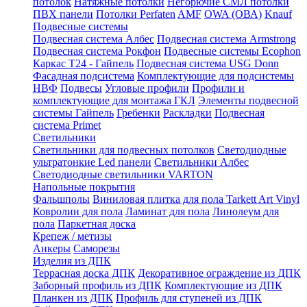
потолок
Натяжные потолки
Негорючие СМЛ потолки
ПВХ панели
Потолки Perfaten
AMF
OWA (ОВА)
Knauf
Подвесные системы
Подвесная система Албес
Подвесная система Armstrong
Подвесная система Рокфон
Подвесные системы Ecophon
Каркас Т24 - Гайпель
Подвесная система USG Donn
Фасадная подсистема
Комплектующие для подсистемы
НВФ
Подвесы
Угловые профили
Профили и
комплектующие для монтажа ГКЛ
Элементы подвесной
системы Гайпель
Гребенки
Раскладки
Подвесная
система Primet
Светильники
Светильники для подвесных потолков
Светодиодные
ультратонкие Led панели
Светильники Албес
Светодиодные светильники VARTON
Напольные покрытия
Фальшполы
Виниловая плитка для пола Tarkett Art Vinyl
Ковролин для пола
Ламинат для пола
Линолеум для
пола
Паркетная доска
Крепеж / метизы
Анкеры
Саморезы
Изделия из ДПК
Террасная доска ДПК
Декоративное ограждение из ДПК
Заборный профиль из ДПК
Комплектующие из ДПК
Планкен из ДПК
Профиль для ступеней из ДПК