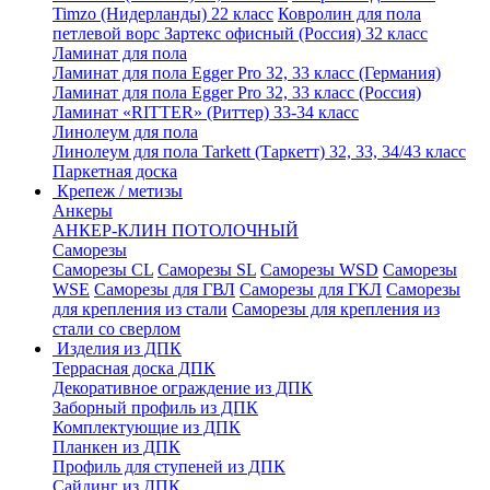
Timzo (Нидерланды) 22 класс
Ковролин для пола
петлевой ворс Зартекс офисный (Россия) 32 класс
Ламинат для пола
Ламинат для пола Egger Pro 32, 33 класс (Германия)
Ламинат для пола Egger Pro 32, 33 класс (Россия)
Ламинат «RITTER» (Риттер) 33-34 класс
Линолеум для пола
Линолеум для пола Tarkett (Таркетт) 32, 33, 34/43 класс
Паркетная доска
Крепеж / метизы
Анкеры
АНКЕР-КЛИН ПОТОЛОЧНЫЙ
Саморезы
Саморезы CL
Саморезы SL
Саморезы WSD
Саморезы
WSE
Саморезы для ГВЛ
Саморезы для ГКЛ
Саморезы
для крепления из стали
Саморезы для крепления из
стали со сверлом
Изделия из ДПК
Террасная доска ДПК
Декоративное ограждение из ДПК
Заборный профиль из ДПК
Комплектующие из ДПК
Планкен из ДПК
Профиль для ступеней из ДПК
Сайдинг из ДПК