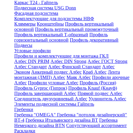
Каркас Т24 - Гайпель
Подвесная система USG Donn
Фасадная подсистема
Комплектующие для подсистемы НВФ
Кляммеры
Кронштейны
Профиль вертикальный
основной
Профиль вертикальный промежуточный
Профиль вертикальный Т-образный
Профиль
горизонтальный основной
Профиль декоративный
Подвесы
Угловые профили
Профили и комплектующие для монтажа ГКЛ
Албес DIN PRIM
Албес DIN Strong
Албес ГОСТ Strong
Албес Стандарт
Албес Финский Стандарт
Албес
Эконом
Анкерный подвес Албес
Краб Албес
Лента
монтажная (ЛМП) Албес
Маяк Албес
Профили арочные
Албес
Профили угловые Албес
Профиль (Россия)
Профиль Gyproc (Гипрок)
Профиль Knauf (Кнауф)
Профиль завершающий Албес
Прямой подвес Албес
Соединитель двухуровневый Албес
Удлинитель Албес
Элементы подвесной системы Гайпель
Гребенки
Гребенка "OMEGA"
Гребенка "потолок дизайнерский"
ВТ-4
Гребенка Итальянского дизайна BT
Гребенка
Немецкого дизайна ВТN
Сопутствующий ассортимент
Раскладки