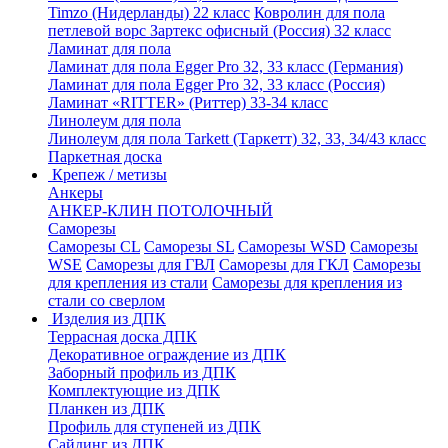
Timzo (Нидерланды) 22 класс
Ковролин для пола
петлевой ворс Зартекс офисный (Россия) 32 класс
Ламинат для пола
Ламинат для пола Egger Pro 32, 33 класс (Германия)
Ламинат для пола Egger Pro 32, 33 класс (Россия)
Ламинат «RITTER» (Риттер) 33-34 класс
Линолеум для пола
Линолеум для пола Tarkett (Таркетт) 32, 33, 34/43 класс
Паркетная доска
Крепеж / метизы
Анкеры
АНКЕР-КЛИН ПОТОЛОЧНЫЙ
Саморезы
Саморезы CL
Саморезы SL
Саморезы WSD
Саморезы
WSE
Саморезы для ГВЛ
Саморезы для ГКЛ
Саморезы
для крепления из стали
Саморезы для крепления из
стали со сверлом
Изделия из ДПК
Террасная доска ДПК
Декоративное ограждение из ДПК
Заборный профиль из ДПК
Комплектующие из ДПК
Планкен из ДПК
Профиль для ступеней из ДПК
Сайдинг из ДПК