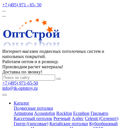
+7 (495) 971 - 65- 50
...
...
Интернет-магазин подвесных потолочных систем и
напольных покрытий.
Работаем оптом и в розницу.
Производим расчет материала!
Доставка по звонку!
+7 (495) 971-65-50
info@tk-optstroy.ru
Каталог
Подвесные потолки
Armstrong
Acoustofon
Rockfon
Ecophon
Грильято
Кассетный потолок
Реечный
Албес
Celenit (Селенит)
Гинтр (гипсовые)
Китайские потолки
Кубообразный