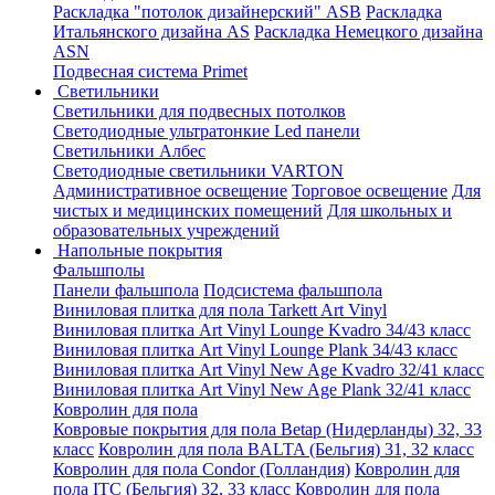
Раскладка "потолок дизайнерский" ASB
Раскладка
Итальянского дизайна AS
Раскладка Немецкого дизайна
АSN
Подвесная система Primet
Светильники
Светильники для подвесных потолков
Светодиодные ультратонкие Led панели
Светильники Албес
Светодиодные светильники VARTON
Административное освещение
Торговое освещение
Для
чистых и медицинских помещений
Для школьных и
образовательных учреждений
Напольные покрытия
Фальшполы
Панели фальшпола
Подсистема фальшпола
Виниловая плитка для пола Tarkett Art Vinyl
Виниловая плитка Art Vinyl Lounge Kvadro 34/43 класс
Виниловая плитка Art Vinyl Lounge Plank 34/43 класс
Виниловая плитка Art Vinyl New Age Kvadro 32/41 класс
Виниловая плитка Art Vinyl New Age Plank 32/41 класс
Ковролин для пола
Ковровые покрытия для пола Betap (Нидерланды) 32, 33
класс
Ковролин для пола BALTA (Бельгия) 31, 32 класс
Ковролин для пола Condor (Голландия)
Ковролин для
пола ITC (Бельгия) 32, 33 класс
Ковролин для пола