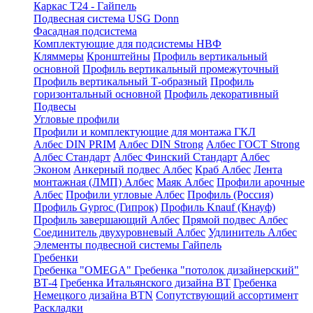
Каркас Т24 - Гайпель
Подвесная система USG Donn
Фасадная подсистема
Комплектующие для подсистемы НВФ
Кляммеры
Кронштейны
Профиль вертикальный
основной
Профиль вертикальный промежуточный
Профиль вертикальный Т-образный
Профиль
горизонтальный основной
Профиль декоративный
Подвесы
Угловые профили
Профили и комплектующие для монтажа ГКЛ
Албес DIN PRIM
Албес DIN Strong
Албес ГОСТ Strong
Албес Стандарт
Албес Финский Стандарт
Албес
Эконом
Анкерный подвес Албес
Краб Албес
Лента
монтажная (ЛМП) Албес
Маяк Албес
Профили арочные
Албес
Профили угловые Албес
Профиль (Россия)
Профиль Gyproc (Гипрок)
Профиль Knauf (Кнауф)
Профиль завершающий Албес
Прямой подвес Албес
Соединитель двухуровневый Албес
Удлинитель Албес
Элементы подвесной системы Гайпель
Гребенки
Гребенка "OMEGA"
Гребенка "потолок дизайнерский"
ВТ-4
Гребенка Итальянского дизайна BT
Гребенка
Немецкого дизайна ВТN
Сопутствующий ассортимент
Раскладки