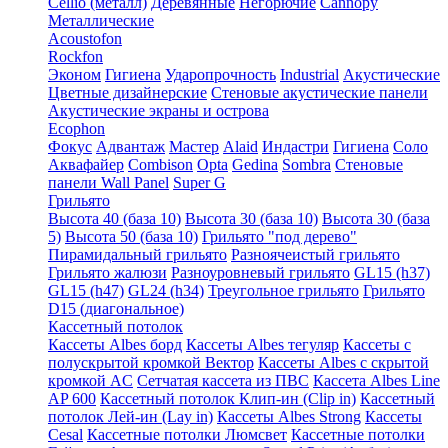
Cellio (металл)
Деревянные
Негорючие
Cannopy
Металлические
Acoustofon
Rockfon
Эконом
Гигиена
Ударопрочность
Industrial
Акустические
Цветные дизайнерские
Стеновые акустические панели
Акустические экраны и острова
Ecophon
Фокус
Адвантаж
Мастер
Alaid
Индастри
Гигиена
Соло
Аквафайер
Combison
Opta
Gedina
Sombra
Стеновые
панели Wall Panel
Super G
Грильято
Высота 40 (база 10)
Высота 30 (база 10)
Высота 30 (база
5)
Высота 50 (база 10)
Грильято "под дерево"
Пирамидальный грильято
Разноячеистый грильято
Грильято жалюзи
Разноуровневый грильято
GL15 (h37)
GL15 (h47)
GL24 (h34)
Треугольное грильято
Грильято
D15 (диагональное)
Кассетный потолок
Кассеты Albes борд
Кассеты Albes тегуляр
Кассеты с
полускрытой кромкой Вектор
Кассеты Albes с скрытой
кромкой AC
Сетчатая кассета из ПВС
Кассета Albes Line
AP 600
Кассетный потолок Клип-ин (Clip in)
Кассетный
потолок Лей-ин (Lay in)
Кассеты Albes Strong
Кассеты
Cesal
Кассетные потолки Люмсвет
Кассетные потолки