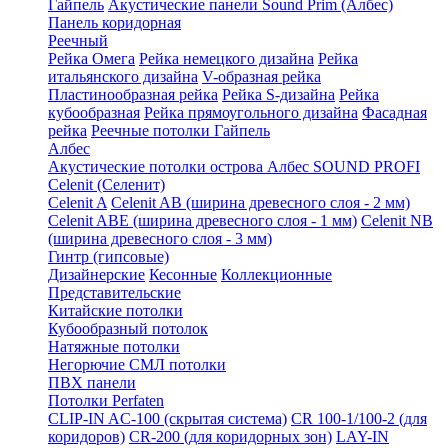
Гайпель
Акустические панели Sound Prim (Албес)
Панель коридорная
Реечный
Рейка Омега
Рейка немецкого дизайна
Рейка
итальянского дизайна
V-образная рейка
Пластинообразная рейка
Рейка S-дизайна
Рейка
кубообразная
Рейка прямоугольного дизайна
Фасадная
рейка
Реечные потолки Гайпель
Албес
Акустические потолки острова Албес SOUND PROFI
Celenit (Селенит)
Celenit A
Celenit AB (ширина древесного слоя - 2 мм)
Celenit ABE (ширина древесного слоя - 1 мм)
Celenit NB
(ширина древесного слоя - 3 мм)
Гинтр (гипсовые)
Дизайнерские
Кесонные
Коллекционные
Представительские
Китайские потолки
Кубообразный потолок
Натяжные потолки
Негорючие СМЛ потолки
ПВХ панели
Потолки Perfaten
CLIP-IN AC-100 (скрытая система)
CR 100-1/100-2 (для
коридоров)
CR-200 (для коридорных зон)
LAY-IN