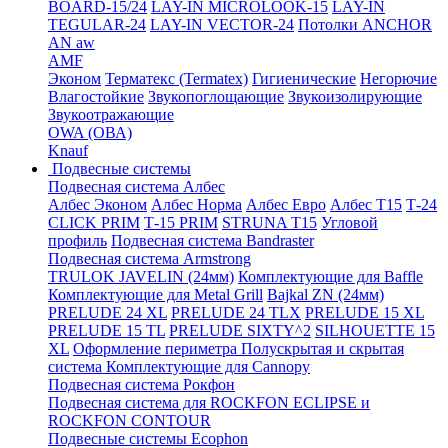
BOARD-15/24
LAY-IN MICROLOOK-15
LAY-IN
TEGULAR-24
LAY-IN VECTOR-24
Потолки ANCHOR
AN aw
AMF
Эконом
Терматекс (Termatex)
Гигиенические
Негорючие
Влагостойкие
Звукопоглощающие
Звукоизолирующие
Звукоотражающие
OWA (ОВА)
Knauf
Подвесные системы
Подвесная система Албес
Албес Эконом
Албес Норма
Албес Евро
Албес T15
Т-24
CLICK PRIM
Т-15 PRIM
STRUNA Т15
Угловой
профиль
Подвесная система Bandraster
Подвесная система Armstrong
TRULOK JAVELIN (24мм)
Комплектующие для Baffle
Комплектующие для Metal Grill
Bajkal ZN (24мм)
PRELUDE 24 XL
PRELUDE 24 TLX
PRELUDE 15 XL
PRELUDE 15 TL
PRELUDE SIXTY^2
SILHOUETTE 15
XL
Оформление периметра
Полускрытая и скрытая
система
Комплектующие для Cannopy
Подвесная система Рокфон
Подвесная система для ROCKFON ECLIPSE и
ROCKFON CONTOUR
Подвесные системы Ecophon