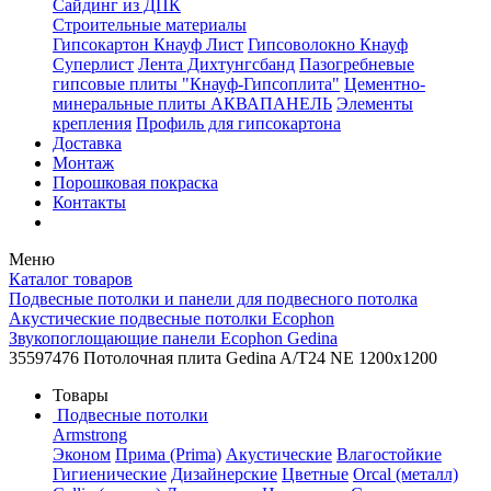
Сайдинг из ДПК
Строительные материалы
Гипсокартон Кнауф Лист
Гипсоволокно Кнауф
Суперлист
Лента Дихтунгсбанд
Пазогребневые
гипсовые плиты "Кнауф-Гипсоплита"
Цементно-
минеральные плиты АКВАПАНЕЛЬ
Элементы
крепления
Профиль для гипсокартона
Доставка
Монтаж
Порошковая покраска
Контакты
Меню
Каталог товаров
Подвесные потолки и панели для подвесного потолка
Акустические подвесные потолки Ecophon
Звукопоглощающие панели Ecophon Gedina
35597476 Потолочная плита Gedina A/T24 NE 1200x1200
Товары
Подвесные потолки
Armstrong
Эконом
Прима (Prima)
Акустические
Влагостойкие
Гигиенические
Дизайнерские
Цветные
Orcal (металл)