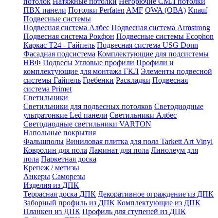
потолок
Натяжные потолки
Негорючие СМЛ потолки
ПВХ панели
Потолки Perfaten
AMF
OWA (ОВА)
Knauf
Подвесные системы
Подвесная система Албес
Подвесная система Armstrong
Подвесная система Рокфон
Подвесные системы Ecophon
Каркас Т24 - Гайпель
Подвесная система USG Donn
Фасадная подсистема
Комплектующие для подсистемы
НВФ
Подвесы
Угловые профили
Профили и
комплектующие для монтажа ГКЛ
Элементы подвесной
системы Гайпель
Гребенки
Раскладки
Подвесная
система Primet
Светильники
Светильники для подвесных потолков
Светодиодные
ультратонкие Led панели
Светильники Албес
Светодиодные светильники VARTON
Напольные покрытия
Фальшполы
Виниловая плитка для пола Tarkett Art Vinyl
Ковролин для пола
Ламинат для пола
Линолеум для
пола
Паркетная доска
Крепеж / метизы
Анкеры
Саморезы
Изделия из ДПК
Террасная доска ДПК
Декоративное ограждение из ДПК
Заборный профиль из ДПК
Комплектующие из ДПК
Планкен из ДПК
Профиль для ступеней из ДПК