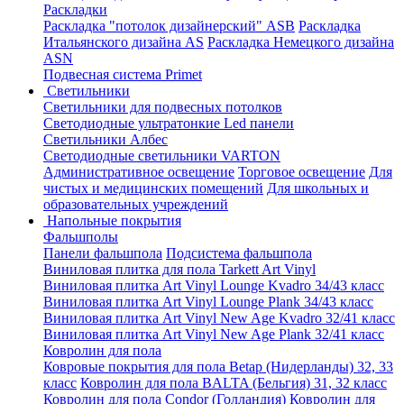
Раскладки
Раскладка "потолок дизайнерский" ASB
Раскладка
Итальянского дизайна AS
Раскладка Немецкого дизайна
АSN
Подвесная система Primet
Светильники
Светильники для подвесных потолков
Светодиодные ультратонкие Led панели
Светильники Албес
Светодиодные светильники VARTON
Административное освещение
Торговое освещение
Для
чистых и медицинских помещений
Для школьных и
образовательных учреждений
Напольные покрытия
Фальшполы
Панели фальшпола
Подсистема фальшпола
Виниловая плитка для пола Tarkett Art Vinyl
Виниловая плитка Art Vinyl Lounge Kvadro 34/43 класс
Виниловая плитка Art Vinyl Lounge Plank 34/43 класс
Виниловая плитка Art Vinyl New Age Kvadro 32/41 класс
Виниловая плитка Art Vinyl New Age Plank 32/41 класс
Ковролин для пола
Ковровые покрытия для пола Betap (Нидерланды) 32, 33
класс
Ковролин для пола BALTA (Бельгия) 31, 32 класс
Ковролин для пола Condor (Голландия)
Ковролин для