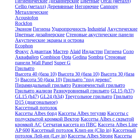
Гигиенические
Дизайнерские
Цветные
Orcal (металл)
Cellio (металл)
Деревянные
Негорючие
Cannopy
Металлические
Acoustofon
Rockfon
Эконом
Гигиена
Ударопрочность
Industrial
Акустические
Цветные дизайнерские
Стеновые акустические панели
Акустические экраны и острова
Ecophon
Фокус
Адвантаж
Мастер
Alaid
Индастри
Гигиена
Соло
Аквафайер
Combison
Opta
Gedina
Sombra
Стеновые
панели Wall Panel
Super G
Грильято
Высота 40 (база 10)
Высота 30 (база 10)
Высота 30 (база
5)
Высота 50 (база 10)
Грильято "под дерево"
Пирамидальный грильято
Разноячеистый грильято
Грильято жалюзи
Разноуровневый грильято
GL15 (h37)
GL15 (h47)
GL24 (h34)
Треугольное грильято
Грильято
D15 (диагональное)
Кассетный потолок
Кассеты Albes борд
Кассеты Albes тегуляр
Кассеты с
полускрытой кромкой Вектор
Кассеты Albes с скрытой
кромкой AC
Сетчатая кассета из ПВС
Кассета Albes Line
AP 600
Кассетный потолок Клип-ин (Clip in)
Кассетный
потолок Лей-ин (Lay in)
Кассеты Albes Strong
Кассеты