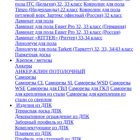
пола ITC (Бельгия) 32, 33 класс
Ковролин для пола
Timzo (Нидерланды) 22 класс
Ковролин для пола
петлевой ворс Зартекс офисный (Россия) 32 класс
Ламинат для пола
Ламинат для пола Egger Pro 32, 33 класс (Германия)
Ламинат для пола Egger Pro 32, 33 класс (Россия)
Ламинат «RITTER» (Риттер) 33-34 класс
Линолеум для пола
Линолеум для пола Tarkett (Таркетт) 32, 33, 34/43 класс
Паркетная доска
Крепеж / метизы
Анкеры
АНКЕР-КЛИН ПОТОЛОЧНЫЙ
Саморезы
Саморезы CL
Саморезы SL
Саморезы WSD
Саморезы
WSE
Саморезы для ГВЛ
Саморезы для ГКЛ
Саморезы
для крепления из стали
Саморезы для крепления из
стали со сверлом
Изделия из ДПК
Террасная доска ДПК
Декоративное ограждение из ДПК
Заборный профиль из ДПК
Комплектующие из ДПК
Планкен из ДПК
Профиль для ступеней из ДПК