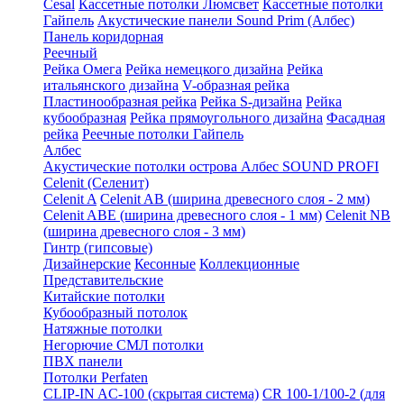
Cesal
Кассетные потолки Люмсвет
Кассетные потолки
Гайпель
Акустические панели Sound Prim (Албес)
Панель коридорная
Реечный
Рейка Омега
Рейка немецкого дизайна
Рейка
итальянского дизайна
V-образная рейка
Пластинообразная рейка
Рейка S-дизайна
Рейка
кубообразная
Рейка прямоугольного дизайна
Фасадная
рейка
Реечные потолки Гайпель
Албес
Акустические потолки острова Албес SOUND PROFI
Celenit (Селенит)
Celenit A
Celenit AB (ширина древесного слоя - 2 мм)
Celenit ABE (ширина древесного слоя - 1 мм)
Celenit NB
(ширина древесного слоя - 3 мм)
Гинтр (гипсовые)
Дизайнерские
Кесонные
Коллекционные
Представительские
Китайские потолки
Кубообразный потолок
Натяжные потолки
Негорючие СМЛ потолки
ПВХ панели
Потолки Perfaten
CLIP-IN AC-100 (скрытая система)
CR 100-1/100-2 (для