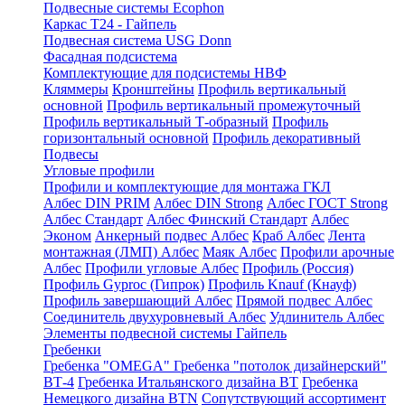
Подвесные системы Ecophon
Каркас Т24 - Гайпель
Подвесная система USG Donn
Фасадная подсистема
Комплектующие для подсистемы НВФ
Кляммеры
Кронштейны
Профиль вертикальный
основной
Профиль вертикальный промежуточный
Профиль вертикальный Т-образный
Профиль
горизонтальный основной
Профиль декоративный
Подвесы
Угловые профили
Профили и комплектующие для монтажа ГКЛ
Албес DIN PRIM
Албес DIN Strong
Албес ГОСТ Strong
Албес Стандарт
Албес Финский Стандарт
Албес
Эконом
Анкерный подвес Албес
Краб Албес
Лента
монтажная (ЛМП) Албес
Маяк Албес
Профили арочные
Албес
Профили угловые Албес
Профиль (Россия)
Профиль Gyproc (Гипрок)
Профиль Knauf (Кнауф)
Профиль завершающий Албес
Прямой подвес Албес
Соединитель двухуровневый Албес
Удлинитель Албес
Элементы подвесной системы Гайпель
Гребенки
Гребенка "OMEGA"
Гребенка "потолок дизайнерский"
ВТ-4
Гребенка Итальянского дизайна BT
Гребенка
Немецкого дизайна ВТN
Сопутствующий ассортимент