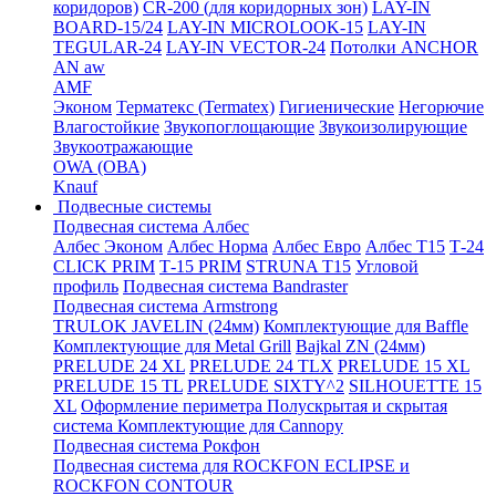
коридоров)
CR-200 (для коридорных зон)
LAY-IN
BOARD-15/24
LAY-IN MICROLOOK-15
LAY-IN
TEGULAR-24
LAY-IN VECTOR-24
Потолки ANCHOR
AN aw
AMF
Эконом
Терматекс (Termatex)
Гигиенические
Негорючие
Влагостойкие
Звукопоглощающие
Звукоизолирующие
Звукоотражающие
OWA (ОВА)
Knauf
Подвесные системы
Подвесная система Албес
Албес Эконом
Албес Норма
Албес Евро
Албес T15
Т-24
CLICK PRIM
Т-15 PRIM
STRUNA Т15
Угловой
профиль
Подвесная система Bandraster
Подвесная система Armstrong
TRULOK JAVELIN (24мм)
Комплектующие для Baffle
Комплектующие для Metal Grill
Bajkal ZN (24мм)
PRELUDE 24 XL
PRELUDE 24 TLX
PRELUDE 15 XL
PRELUDE 15 TL
PRELUDE SIXTY^2
SILHOUETTE 15
XL
Оформление периметра
Полускрытая и скрытая
система
Комплектующие для Cannopy
Подвесная система Рокфон
Подвесная система для ROCKFON ECLIPSE и
ROCKFON CONTOUR