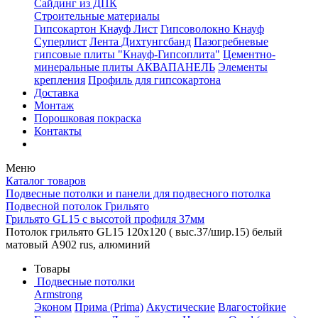
Сайдинг из ДПК
Строительные материалы
Гипсокартон Кнауф Лист
Гипсоволокно Кнауф
Суперлист
Лента Дихтунгсбанд
Пазогребневые
гипсовые плиты "Кнауф-Гипсоплита"
Цементно-
минеральные плиты АКВАПАНЕЛЬ
Элементы
крепления
Профиль для гипсокартона
Доставка
Монтаж
Порошковая покраска
Контакты
Меню
Каталог товаров
Подвесные потолки и панели для подвесного потолка
Подвесной потолок Грильято
Грильято GL15 с высотой профиля 37мм
Потолок грильято GL15 120х120 ( выс.37/шир.15) белый
матовый А902 rus, алюминий
Товары
Подвесные потолки
Armstrong
Эконом
Прима (Prima)
Акустические
Влагостойкие