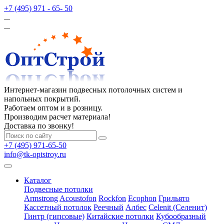
+7 (495) 971 - 65- 50
...
...
Интернет-магазин подвесных потолочных систем и
напольных покрытий.
Работаем оптом и в розницу.
Производим расчет материала!
Доставка по звонку!
+7 (495) 971-65-50
info@tk-optstroy.ru
Каталог
Подвесные потолки
Armstrong
Acoustofon
Rockfon
Ecophon
Грильято
Кассетный потолок
Реечный
Албес
Celenit (Селенит)
Гинтр (гипсовые)
Китайские потолки
Кубообразный