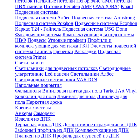
потолок
Натяжные потолки
Негорючие СМЛ потолки
ПВХ панели
Потолки Perfaten
AMF
OWA (ОВА)
Knauf
Подвесные системы
Подвесная система Албес
Подвесная система Armstrong
Подвесная система Рокфон
Подвесные системы Ecophon
Каркас Т24 - Гайпель
Подвесная система USG Donn
Фасадная подсистема
Комплектующие для подсистемы
НВФ
Подвесы
Угловые профили
Профили и
комплектующие для монтажа ГКЛ
Элементы подвесной
системы Гайпель
Гребенки
Раскладки
Подвесная
система Primet
Светильники
Светильники для подвесных потолков
Светодиодные
ультратонкие Led панели
Светильники Албес
Светодиодные светильники VARTON
Напольные покрытия
Фальшполы
Виниловая плитка для пола Tarkett Art Vinyl
Ковролин для пола
Ламинат для пола
Линолеум для
пола
Паркетная доска
Крепеж / метизы
Анкеры
Саморезы
Изделия из ДПК
Террасная доска ДПК
Декоративное ограждение из ДПК
Заборный профиль из ДПК
Комплектующие из ДПК
Планкен из ДПК
Профиль для ступеней из ДПК