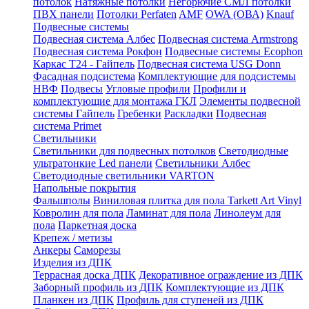
потолок
Натяжные потолки
Негорючие СМЛ потолки
ПВХ панели
Потолки Perfaten
AMF
OWA (ОВА)
Knauf
Подвесные системы
Подвесная система Албес
Подвесная система Armstrong
Подвесная система Рокфон
Подвесные системы Ecophon
Каркас Т24 - Гайпель
Подвесная система USG Donn
Фасадная подсистема
Комплектующие для подсистемы
НВФ
Подвесы
Угловые профили
Профили и
комплектующие для монтажа ГКЛ
Элементы подвесной
системы Гайпель
Гребенки
Раскладки
Подвесная
система Primet
Светильники
Светильники для подвесных потолков
Светодиодные
ультратонкие Led панели
Светильники Албес
Светодиодные светильники VARTON
Напольные покрытия
Фальшполы
Виниловая плитка для пола Tarkett Art Vinyl
Ковролин для пола
Ламинат для пола
Линолеум для
пола
Паркетная доска
Крепеж / метизы
Анкеры
Саморезы
Изделия из ДПК
Террасная доска ДПК
Декоративное ограждение из ДПК
Заборный профиль из ДПК
Комплектующие из ДПК
Планкен из ДПК
Профиль для ступеней из ДПК