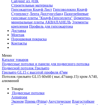
Сайдинг из ДПК
Строительные материалы
Гипсокартон Кнауф Лист
Гипсоволокно Кнауф
Суперлист
Лента Дихтунгсбанд
Пазогребневые
гипсовые плиты "Кнауф-Гипсоплита"
Цементно-
минеральные плиты АКВАПАНЕЛЬ
Элементы
крепления
Профиль для гипсокартона
Доставка
Монтаж
Порошковая покраска
Контакты
Меню
Каталог товаров
Подвесные потолки и панели для подвесного потолка
Подвесной потолок Грильято
Грильято GL15 с высотой профиля 47мм
Потолок грильято GL15 60х60 ( выс.47/шир.15) хром А740,
алюминий
Товары
Подвесные потолки
Armstrong
Эконом
Прима (Prima)
Акустические
Влагостойкие