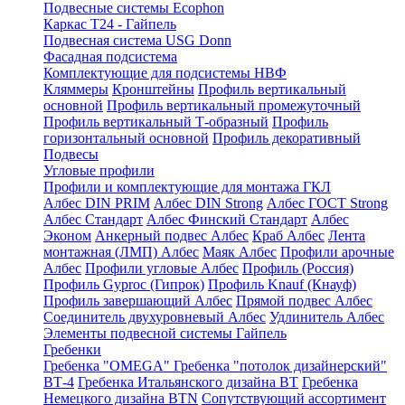
Подвесные системы Ecophon
Каркас Т24 - Гайпель
Подвесная система USG Donn
Фасадная подсистема
Комплектующие для подсистемы НВФ
Кляммеры
Кронштейны
Профиль вертикальный
основной
Профиль вертикальный промежуточный
Профиль вертикальный Т-образный
Профиль
горизонтальный основной
Профиль декоративный
Подвесы
Угловые профили
Профили и комплектующие для монтажа ГКЛ
Албес DIN PRIM
Албес DIN Strong
Албес ГОСТ Strong
Албес Стандарт
Албес Финский Стандарт
Албес
Эконом
Анкерный подвес Албес
Краб Албес
Лента
монтажная (ЛМП) Албес
Маяк Албес
Профили арочные
Албес
Профили угловые Албес
Профиль (Россия)
Профиль Gyproc (Гипрок)
Профиль Knauf (Кнауф)
Профиль завершающий Албес
Прямой подвес Албес
Соединитель двухуровневый Албес
Удлинитель Албес
Элементы подвесной системы Гайпель
Гребенки
Гребенка "OMEGA"
Гребенка "потолок дизайнерский"
ВТ-4
Гребенка Итальянского дизайна BT
Гребенка
Немецкого дизайна ВТN
Сопутствующий ассортимент