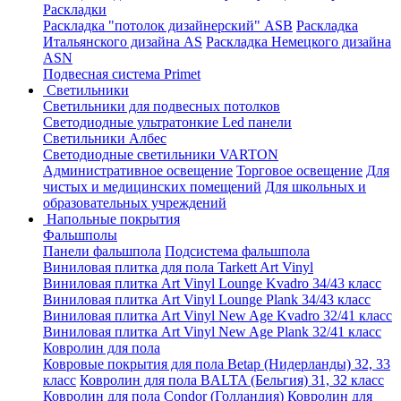
Раскладки
Раскладка "потолок дизайнерский" ASB
Раскладка
Итальянского дизайна AS
Раскладка Немецкого дизайна
АSN
Подвесная система Primet
Светильники
Светильники для подвесных потолков
Светодиодные ультратонкие Led панели
Светильники Албес
Светодиодные светильники VARTON
Административное освещение
Торговое освещение
Для
чистых и медицинских помещений
Для школьных и
образовательных учреждений
Напольные покрытия
Фальшполы
Панели фальшпола
Подсистема фальшпола
Виниловая плитка для пола Tarkett Art Vinyl
Виниловая плитка Art Vinyl Lounge Kvadro 34/43 класс
Виниловая плитка Art Vinyl Lounge Plank 34/43 класс
Виниловая плитка Art Vinyl New Age Kvadro 32/41 класс
Виниловая плитка Art Vinyl New Age Plank 32/41 класс
Ковролин для пола
Ковровые покрытия для пола Betap (Нидерланды) 32, 33
класс
Ковролин для пола BALTA (Бельгия) 31, 32 класс
Ковролин для пола Condor (Голландия)
Ковролин для