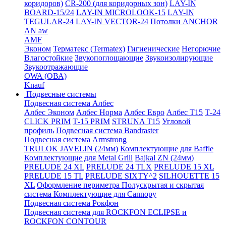
коридоров)
CR-200 (для коридорных зон)
LAY-IN
BOARD-15/24
LAY-IN MICROLOOK-15
LAY-IN
TEGULAR-24
LAY-IN VECTOR-24
Потолки ANCHOR
AN aw
AMF
Эконом
Терматекс (Termatex)
Гигиенические
Негорючие
Влагостойкие
Звукопоглощающие
Звукоизолирующие
Звукоотражающие
OWA (ОВА)
Knauf
Подвесные системы
Подвесная система Албес
Албес Эконом
Албес Норма
Албес Евро
Албес T15
Т-24
CLICK PRIM
Т-15 PRIM
STRUNA Т15
Угловой
профиль
Подвесная система Bandraster
Подвесная система Armstrong
TRULOK JAVELIN (24мм)
Комплектующие для Baffle
Комплектующие для Metal Grill
Bajkal ZN (24мм)
PRELUDE 24 XL
PRELUDE 24 TLX
PRELUDE 15 XL
PRELUDE 15 TL
PRELUDE SIXTY^2
SILHOUETTE 15
XL
Оформление периметра
Полускрытая и скрытая
система
Комплектующие для Cannopy
Подвесная система Рокфон
Подвесная система для ROCKFON ECLIPSE и
ROCKFON CONTOUR