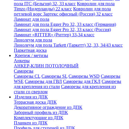
пола ITC (Бельгия) 32, 33 класс
Ковролин для пола
Timzo (Нидерланды) 22 класс
Ковролин для пола
петлевой ворс Зартекс офисный (Россия) 32 класс
Ламинат для пола
Ламинат для пола Egger Pro 32, 33 класс (Германия)
Ламинат для пола Egger Pro 32, 33 класс (Россия)
Ламинат «RITTER» (Риттер) 33-34 класс
Линолеум для пола
Линолеум для пола Tarkett (Таркетт) 32, 33, 34/43 класс
Паркетная доска
Крепеж / метизы
Анкеры
АНКЕР-КЛИН ПОТОЛОЧНЫЙ
Саморезы
Саморезы CL
Саморезы SL
Саморезы WSD
Саморезы
WSE
Саморезы для ГВЛ
Саморезы для ГКЛ
Саморезы
для крепления из стали
Саморезы для крепления из
стали со сверлом
Изделия из ДПК
Террасная доска ДПК
Декоративное ограждение из ДПК
Заборный профиль из ДПК
Комплектующие из ДПК
Планкен из ДПК
Профиль для ступеней из ДПК