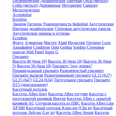
Гигиенические
Дизайнерские
Цветные
Orcal (металл)
Cellio (металл)
Деревянные
Негорючие
Cannopy
Металлические
Acoustofon
Rockfon
Эконом
Гигиена
Ударопрочность
Industrial
Акустические
Цветные дизайнерские
Стеновые акустические панели
Акустические экраны и острова
Ecophon
Фокус
Адвантаж
Мастер
Alaid
Индастри
Гигиена
Соло
Аквафайер
Combison
Opta
Gedina
Sombra
Стеновые
панели Wall Panel
Super G
Грильято
Высота 40 (база 10)
Высота 30 (база 10)
Высота 30 (база
5)
Высота 50 (база 10)
Грильято "под дерево"
Пирамидальный грильято
Разноячеистый грильято
Грильято жалюзи
Разноуровневый грильято
GL15 (h37)
GL15 (h47)
GL24 (h34)
Треугольное грильято
Грильято
D15 (диагональное)
Кассетный потолок
Кассеты Albes борд
Кассеты Albes тегуляр
Кассеты с
полускрытой кромкой Вектор
Кассеты Albes с скрытой
кромкой AC
Сетчатая кассета из ПВС
Кассета Albes Line
AP 600
Кассетный потолок Клип-ин (Clip in)
Кассетный
потолок Лей-ин (Lay in)
Кассеты Albes Strong
Кассеты