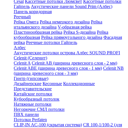
Cesal
Кассетные потолки Люмсвет
Кассетные потолки
Гайпель
Акустические панели Sound Prim (Албес)
Панель коридорная
Реечный
Рейка Омега
Рейка немецкого дизайна
Рейка
итальянского дизайна
V-образная рейка
Пластинообразная рейка
Рейка S-дизайна
Рейка
кубообразная
Рейка прямоугольного дизайна
Фасадная
рейка
Реечные потолки Гайпель
Албес
Акустические потолки острова Албес SOUND PROFI
Celenit (Селенит)
Celenit A
Celenit AB (ширина древесного слоя - 2 мм)
Celenit ABE (ширина древесного слоя - 1 мм)
Celenit NB
(ширина древесного слоя - 3 мм)
Гинтр (гипсовые)
Дизайнерские
Кесонные
Коллекционные
Представительские
Китайские потолки
Кубообразный потолок
Натяжные потолки
Негорючие СМЛ потолки
ПВХ панели
Потолки Perfaten
CLIP-IN AC-100 (скрытая система)
CR 100-1/100-2 (для