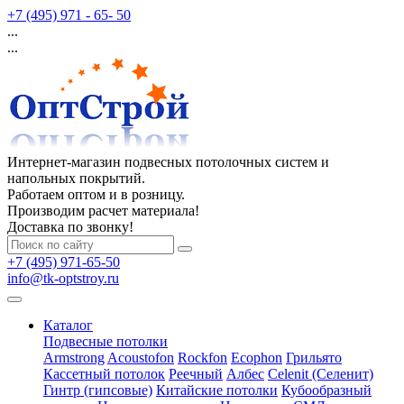
+7 (495) 971 - 65- 50
...
...
Интернет-магазин подвесных потолочных систем и
напольных покрытий.
Работаем оптом и в розницу.
Производим расчет материала!
Доставка по звонку!
+7 (495) 971-65-50
info@tk-optstroy.ru
Каталог
Подвесные потолки
Armstrong
Acoustofon
Rockfon
Ecophon
Грильято
Кассетный потолок
Реечный
Албес
Celenit (Селенит)
Гинтр (гипсовые)
Китайские потолки
Кубообразный