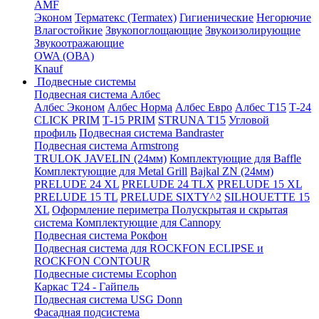
AMF
Эконом
Терматекс (Termatex)
Гигиенические
Негорючие
Влагостойкие
Звукопоглощающие
Звукоизолирующие
Звукоотражающие
OWA (ОВА)
Knauf
Подвесные системы
Подвесная система Албес
Албес Эконом
Албес Норма
Албес Евро
Албес T15
Т-24
CLICK PRIM
Т-15 PRIM
STRUNA Т15
Угловой
профиль
Подвесная система Bandraster
Подвесная система Armstrong
TRULOK JAVELIN (24мм)
Комплектующие для Baffle
Комплектующие для Metal Grill
Bajkal ZN (24мм)
PRELUDE 24 XL
PRELUDE 24 TLX
PRELUDE 15 XL
PRELUDE 15 TL
PRELUDE SIXTY^2
SILHOUETTE 15
XL
Оформление периметра
Полускрытая и скрытая
система
Комплектующие для Cannopy
Подвесная система Рокфон
Подвесная система для ROCKFON ECLIPSE и
ROCKFON CONTOUR
Подвесные системы Ecophon
Каркас Т24 - Гайпель
Подвесная система USG Donn
Фасадная подсистема