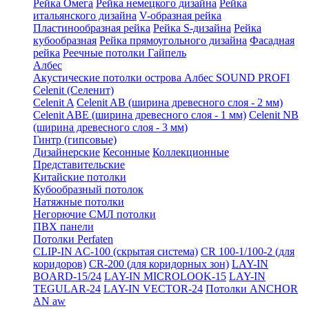
Рейка Омега
Рейка немецкого дизайна
Рейка
итальянского дизайна
V-образная рейка
Пластинообразная рейка
Рейка S-дизайна
Рейка
кубообразная
Рейка прямоугольного дизайна
Фасадная
рейка
Реечные потолки Гайпель
Албес
Акустические потолки острова Албес SOUND PROFI
Celenit (Селенит)
Celenit A
Celenit AB (ширина древесного слоя - 2 мм)
Celenit ABE (ширина древесного слоя - 1 мм)
Celenit NB
(ширина древесного слоя - 3 мм)
Гинтр (гипсовые)
Дизайнерские
Кесонные
Коллекционные
Представительские
Китайские потолки
Кубообразный потолок
Натяжные потолки
Негорючие СМЛ потолки
ПВХ панели
Потолки Perfaten
CLIP-IN AC-100 (скрытая система)
CR 100-1/100-2 (для
коридоров)
CR-200 (для коридорных зон)
LAY-IN
BOARD-15/24
LAY-IN MICROLOOK-15
LAY-IN
TEGULAR-24
LAY-IN VECTOR-24
Потолки ANCHOR
AN aw