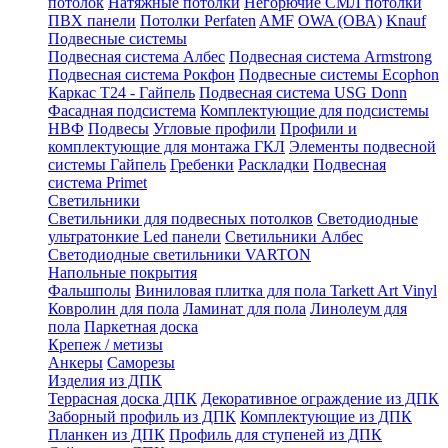
потолок
Натяжные потолки
Негорючие СМЛ потолки
ПВХ панели
Потолки Perfaten
AMF
OWA (ОВА)
Knauf
Подвесные системы
Подвесная система Албес
Подвесная система Armstrong
Подвесная система Рокфон
Подвесные системы Ecophon
Каркас Т24 - Гайпель
Подвесная система USG Donn
Фасадная подсистема
Комплектующие для подсистемы
НВФ
Подвесы
Угловые профили
Профили и
комплектующие для монтажа ГКЛ
Элементы подвесной
системы Гайпель
Гребенки
Раскладки
Подвесная
система Primet
Светильники
Светильники для подвесных потолков
Светодиодные
ультратонкие Led панели
Светильники Албес
Светодиодные светильники VARTON
Напольные покрытия
Фальшполы
Виниловая плитка для пола Tarkett Art Vinyl
Ковролин для пола
Ламинат для пола
Линолеум для
пола
Паркетная доска
Крепеж / метизы
Анкеры
Саморезы
Изделия из ДПК
Террасная доска ДПК
Декоративное ограждение из ДПК
Заборный профиль из ДПК
Комплектующие из ДПК
Планкен из ДПК
Профиль для ступеней из ДПК