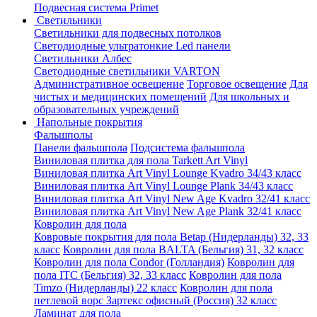
Подвесная система Primet
Светильники
Светильники для подвесных потолков
Светодиодные ультратонкие Led панели
Светильники Албес
Светодиодные светильники VARTON
Административное освещение
Торговое освещение
Для
чистых и медицинских помещений
Для школьных и
образовательных учреждений
Напольные покрытия
Фальшполы
Панели фальшпола
Подсистема фальшпола
Виниловая плитка для пола Tarkett Art Vinyl
Виниловая плитка Art Vinyl Lounge Kvadro 34/43 класс
Виниловая плитка Art Vinyl Lounge Plank 34/43 класс
Виниловая плитка Art Vinyl New Age Kvadro 32/41 класс
Виниловая плитка Art Vinyl New Age Plank 32/41 класс
Ковролин для пола
Ковровые покрытия для пола Betap (Нидерланды) 32, 33
класс
Ковролин для пола BALTA (Бельгия) 31, 32 класс
Ковролин для пола Condor (Голландия)
Ковролин для
пола ITC (Бельгия) 32, 33 класс
Ковролин для пола
Timzo (Нидерланды) 22 класс
Ковролин для пола
петлевой ворс Зартекс офисный (Россия) 32 класс
Ламинат для пола