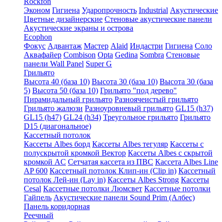
Rockfon
Эконом
Гигиена
Ударопрочность
Industrial
Акустические
Цветные дизайнерские
Стеновые акустические панели
Акустические экраны и острова
Ecophon
Фокус
Адвантаж
Мастер
Alaid
Индастри
Гигиена
Соло
Аквафайер
Combison
Opta
Gedina
Sombra
Стеновые
панели Wall Panel
Super G
Грильято
Высота 40 (база 10)
Высота 30 (база 10)
Высота 30 (база
5)
Высота 50 (база 10)
Грильято "под дерево"
Пирамидальный грильято
Разноячеистый грильято
Грильято жалюзи
Разноуровневый грильято
GL15 (h37)
GL15 (h47)
GL24 (h34)
Треугольное грильято
Грильято
D15 (диагональное)
Кассетный потолок
Кассеты Albes борд
Кассеты Albes тегуляр
Кассеты с
полускрытой кромкой Вектор
Кассеты Albes с скрытой
кромкой AC
Сетчатая кассета из ПВС
Кассета Albes Line
AP 600
Кассетный потолок Клип-ин (Clip in)
Кассетный
потолок Лей-ин (Lay in)
Кассеты Albes Strong
Кассеты
Cesal
Кассетные потолки Люмсвет
Кассетные потолки
Гайпель
Акустические панели Sound Prim (Албес)
Панель коридорная
Реечный