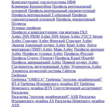
Комплектующие для подсистемы НВФ
Кляммеры
Кронштейны
Профиль вертикальный
основной
Профиль вертикальный промежуточный
Профиль вертикальный Т-образный
Профиль
горизонтальный основной
Профиль декоративный
Подвесы
Угловые профили
Профили и комплектующие для монтажа ГКЛ
Албес DIN PRIM
Албес DIN Strong
Албес ГОСТ Strong
Албес Стандарт
Албес Финский Стандарт
Албес
Эконом
Анкерный подвес Албес
Краб Албес
Лента
монтажная (ЛМП) Албес
Маяк Албес
Профили арочные
Албес
Профили угловые Албес
Профиль (Россия)
Профиль Gyproc (Гипрок)
Профиль Knauf (Кнауф)
Профиль завершающий Албес
Прямой подвес Албес
Соединитель двухуровневый Албес
Удлинитель Албес
Элементы подвесной системы Гайпель
Гребенки
Гребенка "OMEGA"
Гребенка "потолок дизайнерский"
ВТ-4
Гребенка Итальянского дизайна BT
Гребенка
Немецкого дизайна ВТN
Сопутствующий ассортимент
Раскладки
Раскладка "потолок дизайнерский" ASB
Раскладка
Итальянского дизайна AS
Раскладка Немецкого дизайна
АSN