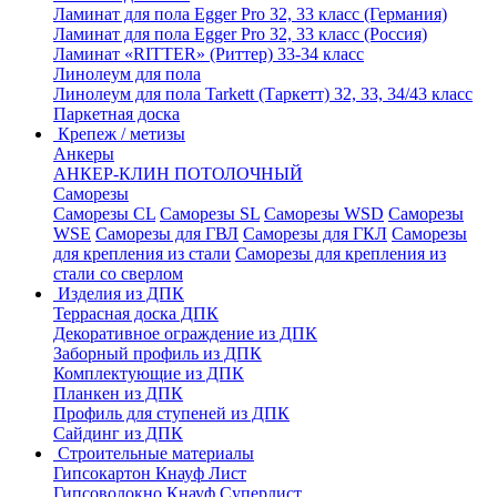
Ламинат для пола Egger Pro 32, 33 класс (Германия)
Ламинат для пола Egger Pro 32, 33 класс (Россия)
Ламинат «RITTER» (Риттер) 33-34 класс
Линолеум для пола
Линолеум для пола Tarkett (Таркетт) 32, 33, 34/43 класс
Паркетная доска
Крепеж / метизы
Анкеры
АНКЕР-КЛИН ПОТОЛОЧНЫЙ
Саморезы
Саморезы CL
Саморезы SL
Саморезы WSD
Саморезы
WSE
Саморезы для ГВЛ
Саморезы для ГКЛ
Саморезы
для крепления из стали
Саморезы для крепления из
стали со сверлом
Изделия из ДПК
Террасная доска ДПК
Декоративное ограждение из ДПК
Заборный профиль из ДПК
Комплектующие из ДПК
Планкен из ДПК
Профиль для ступеней из ДПК
Сайдинг из ДПК
Строительные материалы
Гипсокартон Кнауф Лист
Гипсоволокно Кнауф Суперлист