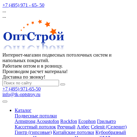
+7 (495) 971 - 65- 50
...
...
Интернет-магазин подвесных потолочных систем и
напольных покрытий.
Работаем оптом и в розницу.
Производим расчет материала!
Доставка по звонку!
+7 (495) 971-65-50
info@tk-optstroy.ru
Каталог
Подвесные потолки
Armstrong
Acoustofon
Rockfon
Ecophon
Грильято
Кассетный потолок
Реечный
Албес
Celenit (Селенит)
Гинтр (гипсовые)
Китайские потолки
Кубообразный