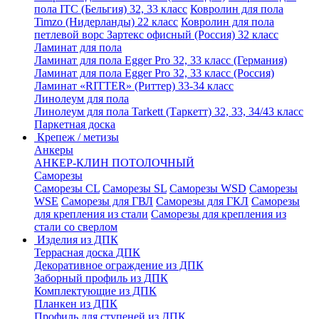
пола ITC (Бельгия) 32, 33 класс
Ковролин для пола
Timzo (Нидерланды) 22 класс
Ковролин для пола
петлевой ворс Зартекс офисный (Россия) 32 класс
Ламинат для пола
Ламинат для пола Egger Pro 32, 33 класс (Германия)
Ламинат для пола Egger Pro 32, 33 класс (Россия)
Ламинат «RITTER» (Риттер) 33-34 класс
Линолеум для пола
Линолеум для пола Tarkett (Таркетт) 32, 33, 34/43 класс
Паркетная доска
Крепеж / метизы
Анкеры
АНКЕР-КЛИН ПОТОЛОЧНЫЙ
Саморезы
Саморезы CL
Саморезы SL
Саморезы WSD
Саморезы
WSE
Саморезы для ГВЛ
Саморезы для ГКЛ
Саморезы
для крепления из стали
Саморезы для крепления из
стали со сверлом
Изделия из ДПК
Террасная доска ДПК
Декоративное ограждение из ДПК
Заборный профиль из ДПК
Комплектующие из ДПК
Планкен из ДПК
Профиль для ступеней из ДПК