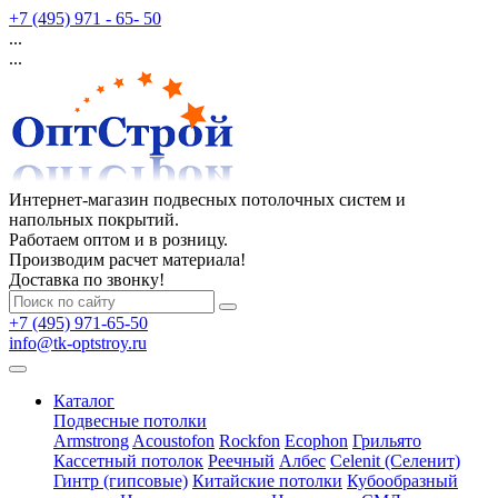
+7 (495) 971 - 65- 50
...
...
Интернет-магазин подвесных потолочных систем и
напольных покрытий.
Работаем оптом и в розницу.
Производим расчет материала!
Доставка по звонку!
+7 (495) 971-65-50
info@tk-optstroy.ru
Каталог
Подвесные потолки
Armstrong
Acoustofon
Rockfon
Ecophon
Грильято
Кассетный потолок
Реечный
Албес
Celenit (Селенит)
Гинтр (гипсовые)
Китайские потолки
Кубообразный