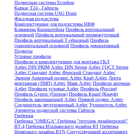
Подвесные системы Ecophon
Каркас Т24 - Гайпель
Подвесная система USG Donn
Фасадная подсистема
Комплектующие для подсистемы НВФ
Кляммеры
Кронштейны
Профиль вертикальный
основной
Профиль вертикальный промежуточный
Профиль вертикальный Т-образный
Профиль
горизонтальный основной
Профиль декоративный
Подвесы
Угловые профили
Профили и комплектующие для монтажа ГКЛ
Албес DIN PRIM
Албес DIN Strong
Албес ГОСТ Strong
Албес Стандарт
Албес Финский Стандарт
Албес
Эконом
Анкерный подвес Албес
Краб Албес
Лента
монтажная (ЛМП) Албес
Маяк Албес
Профили арочные
Албес
Профили угловые Албес
Профиль (Россия)
Профиль Gyproc (Гипрок)
Профиль Knauf (Кнауф)
Профиль завершающий Албес
Прямой подвес Албес
Соединитель двухуровневый Албес
Удлинитель Албес
Элементы подвесной системы Гайпель
Гребенки
Гребенка "OMEGA"
Гребенка "потолок дизайнерский"
ВТ-4
Гребенка Итальянского дизайна BT
Гребенка
Немецкого дизайна ВТN
Сопутствующий ассортимент