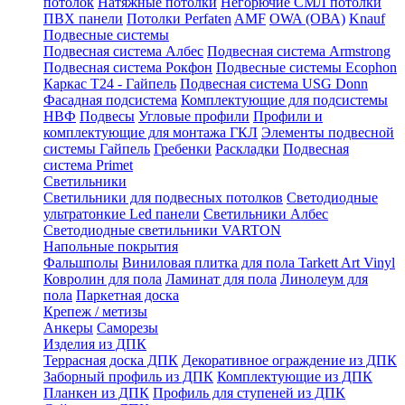
потолок
Натяжные потолки
Негорючие СМЛ потолки
ПВХ панели
Потолки Perfaten
AMF
OWA (ОВА)
Knauf
Подвесные системы
Подвесная система Албес
Подвесная система Armstrong
Подвесная система Рокфон
Подвесные системы Ecophon
Каркас Т24 - Гайпель
Подвесная система USG Donn
Фасадная подсистема
Комплектующие для подсистемы
НВФ
Подвесы
Угловые профили
Профили и
комплектующие для монтажа ГКЛ
Элементы подвесной
системы Гайпель
Гребенки
Раскладки
Подвесная
система Primet
Светильники
Светильники для подвесных потолков
Светодиодные
ультратонкие Led панели
Светильники Албес
Светодиодные светильники VARTON
Напольные покрытия
Фальшполы
Виниловая плитка для пола Tarkett Art Vinyl
Ковролин для пола
Ламинат для пола
Линолеум для
пола
Паркетная доска
Крепеж / метизы
Анкеры
Саморезы
Изделия из ДПК
Террасная доска ДПК
Декоративное ограждение из ДПК
Заборный профиль из ДПК
Комплектующие из ДПК
Планкен из ДПК
Профиль для ступеней из ДПК