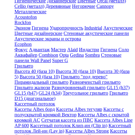
Гигиенические
Дизайнерские
Цветные
Orcal (металл)
Cellio (металл)
Деревянные
Негорючие
Cannopy
Металлические
Acoustofon
Rockfon
Эконом
Гигиена
Ударопрочность
Industrial
Акустические
Цветные дизайнерские
Стеновые акустические панели
Акустические экраны и острова
Ecophon
Фокус
Адвантаж
Мастер
Alaid
Индастри
Гигиена
Соло
Аквафайер
Combison
Opta
Gedina
Sombra
Стеновые
панели Wall Panel
Super G
Грильято
Высота 40 (база 10)
Высота 30 (база 10)
Высота 30 (база
5)
Высота 50 (база 10)
Грильято "под дерево"
Пирамидальный грильято
Разноячеистый грильято
Грильято жалюзи
Разноуровневый грильято
GL15 (h37)
GL15 (h47)
GL24 (h34)
Треугольное грильято
Грильято
D15 (диагональное)
Кассетный потолок
Кассеты Albes борд
Кассеты Albes тегуляр
Кассеты с
полускрытой кромкой Вектор
Кассеты Albes с скрытой
кромкой AC
Сетчатая кассета из ПВС
Кассета Albes Line
AP 600
Кассетный потолок Клип-ин (Clip in)
Кассетный
потолок Лей-ин (Lay in)
Кассеты Albes Strong
Кассеты