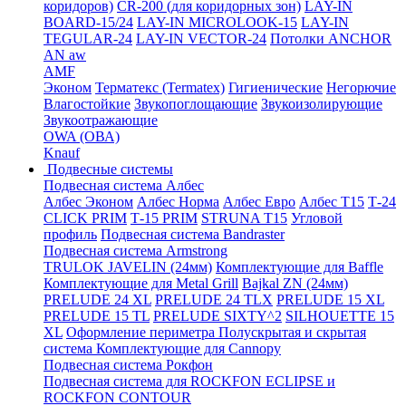
коридоров)
CR-200 (для коридорных зон)
LAY-IN
BOARD-15/24
LAY-IN MICROLOOK-15
LAY-IN
TEGULAR-24
LAY-IN VECTOR-24
Потолки ANCHOR
AN aw
AMF
Эконом
Терматекс (Termatex)
Гигиенические
Негорючие
Влагостойкие
Звукопоглощающие
Звукоизолирующие
Звукоотражающие
OWA (ОВА)
Knauf
Подвесные системы
Подвесная система Албес
Албес Эконом
Албес Норма
Албес Евро
Албес T15
Т-24
CLICK PRIM
Т-15 PRIM
STRUNA Т15
Угловой
профиль
Подвесная система Bandraster
Подвесная система Armstrong
TRULOK JAVELIN (24мм)
Комплектующие для Baffle
Комплектующие для Metal Grill
Bajkal ZN (24мм)
PRELUDE 24 XL
PRELUDE 24 TLX
PRELUDE 15 XL
PRELUDE 15 TL
PRELUDE SIXTY^2
SILHOUETTE 15
XL
Оформление периметра
Полускрытая и скрытая
система
Комплектующие для Cannopy
Подвесная система Рокфон
Подвесная система для ROCKFON ECLIPSE и
ROCKFON CONTOUR