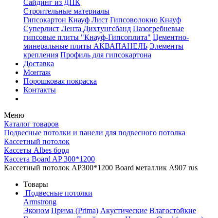
Сайдинг из ДПК
Строительные материалы
Гипсокартон Кнауф Лист
Гипсоволокно Кнауф
Суперлист
Лента Дихтунгсбанд
Пазогребневые
гипсовые плиты "Кнауф-Гипсоплита"
Цементно-
минеральные плиты АКВАПАНЕЛЬ
Элементы
крепления
Профиль для гипсокартона
Доставка
Монтаж
Порошковая покраска
Контакты
Меню
Каталог товаров
Подвесные потолки и панели для подвесного потолка
Кассетный потолок
Кассеты Albes борд
Кассетa Board AP 300*1200
Кассетный потолок AP300*1200 Board металлик А907 rus
Товары
Подвесные потолки
Armstrong
Эконом
Прима (Prima)
Акустические
Влагостойкие