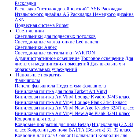
Раскладки
Раскладка "потолок дизайнерский" ASB
Раскладка
Итальянского дизайна AS
Раскладка Немецкого дизайна
АSN
Подвесная система Primet
Светильники
Светильники для подвесных потолков
Светодиодные ультратонкие Led панели
Светильники Албес
Светодиодные светильники VARTON
Административное освещение
Торговое освещение
Для
чистых и медицинских помещений
Для школьных и
образовательных учреждений
Напольные покрытия
Фальшполы
Панели фальшпола
Подсистема фальшпола
Виниловая плитка для пола Tarkett Art Vinyl
Виниловая плитка Art Vinyl Lounge Kvadro 34/43 класс
Виниловая плитка Art Vinyl Lounge Plank 34/43 класс
Виниловая плитка Art Vinyl New Age Kvadro 32/41 класс
Виниловая плитка Art Vinyl New Age Plank 32/41 класс
Ковролин для пола
Ковровые покрытия для пола Betap (Нидерланды) 32, 33
класс
Ковролин для пола BALTA (Бельгия) 31, 32 класс
Ковролин для пола Condor (Голландия)
Ковролин для