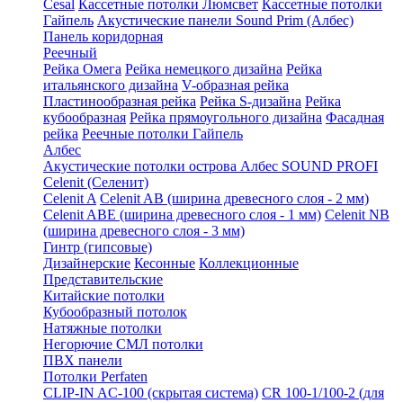
Cesal
Кассетные потолки Люмсвет
Кассетные потолки
Гайпель
Акустические панели Sound Prim (Албес)
Панель коридорная
Реечный
Рейка Омега
Рейка немецкого дизайна
Рейка
итальянского дизайна
V-образная рейка
Пластинообразная рейка
Рейка S-дизайна
Рейка
кубообразная
Рейка прямоугольного дизайна
Фасадная
рейка
Реечные потолки Гайпель
Албес
Акустические потолки острова Албес SOUND PROFI
Celenit (Селенит)
Celenit A
Celenit AB (ширина древесного слоя - 2 мм)
Celenit ABE (ширина древесного слоя - 1 мм)
Celenit NB
(ширина древесного слоя - 3 мм)
Гинтр (гипсовые)
Дизайнерские
Кесонные
Коллекционные
Представительские
Китайские потолки
Кубообразный потолок
Натяжные потолки
Негорючие СМЛ потолки
ПВХ панели
Потолки Perfaten
CLIP-IN AC-100 (скрытая система)
CR 100-1/100-2 (для