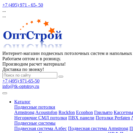
+7 (495) 971 - 65- 50
...
...
Интернет-магазин подвесных потолочных систем и напольных
Работаем оптом и в розницу.
Производим расчет материала!
Доставка по звонку!
+7 (495) 971-65-50
info@tk-optstroy.ru
Каталог
Подвесные потолки
Armstrong
Acoustofon
Rockfon
Ecophon
Грильято
Кассетны
Негорючие СМЛ потолки
ПВХ панели
Потолки Perfaten
Подвесные системы
Подвесная система Албес
Подвесная система Armstrong
П