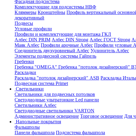
Фасадная подсистема
Комплектующие для подсистемы НВФ
Кляммеры
Кронштейны
Профиль вертикальный основно
декоративный
Подвесы
Угловые профили
Профили и комплектующие для монтажа ГКЛ
Албес DIN PRIM
Албес DIN Strong
Албес ГОСТ Strong
А
Маяк Албес
Профили арочные Албес
Профили угловые А
Соединитель двухуровневый Албес
Удлинитель Албес
Элементы подвесной системы Гайпель
Гребенки
Гребенка "OMEGA"
Гребенка "потолок дизайнерский" В
Раскладки
Раскладка "потолок дизайнерский" ASB
Раскладка Италь
Подвесная система Primet
Светильники
Светильники для подвесных потолков
Светодиодные ультратонкие Led панели
Светильники Албес
Светодиодные светильники VARTON
Административное освещение
Торговое освещение
Для 
Напольные покрытия
Фальшполы
Панели фальшпола
Подсистема фальшпола