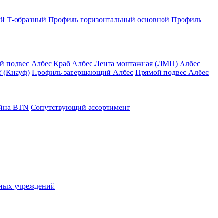
й Т-образный
Профиль горизонтальный основной
Профиль
й подвес Албес
Краб Албес
Лента монтажная (ЛМП) Албес
 (Кнауф)
Профиль завершающий Албес
Прямой подвес Албес
айна ВТN
Сопутствующий ассортимент
ьных учреждений