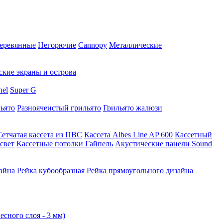
еревянные
Негорючие
Cannopy
Металлические
ские экраны и острова
nel
Super G
ьято
Разноячеистый грильято
Грильято жалюзи
Сетчатая кассета из ПВС
Кассета Albes Line AP 600
Кассетный
свет
Кассетные потолки Гайпель
Акустические панели Sound
айна
Рейка кубообразная
Рейка прямоугольного дизайна
есного слоя - 3 мм)