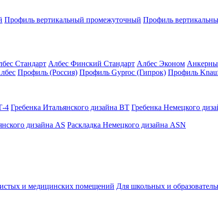
й
Профиль вертикальный промежуточный
Профиль вертикальны
лбес Стандарт
Албес Финский Стандарт
Албес Эконом
Анкерны
лбес
Профиль (Россия)
Профиль Gyproc (Гипрок)
Профиль Knauf
Т-4
Гребенка Итальянского дизайна BT
Гребенка Немецкого диз
янского дизайна AS
Раскладка Немецкого дизайна АSN
чистых и медицинских помещений
Для школьных и образовател