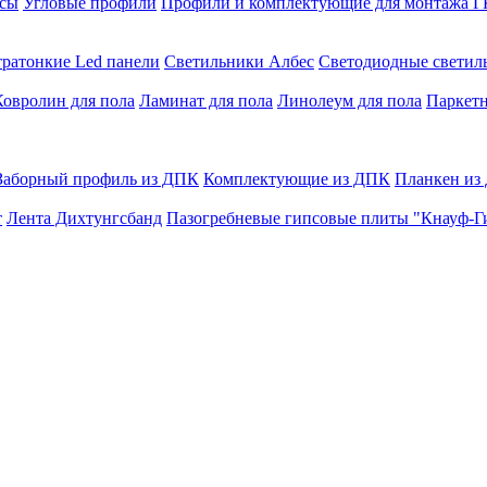
сы
Угловые профили
Профили и комплектующие для монтажа 
тратонкие Led панели
Светильники Албес
Светодиодные свети
Ковролин для пола
Ламинат для пола
Линолеум для пола
Паркетн
Заборный профиль из ДПК
Комплектующие из ДПК
Планкен из
т
Лента Дихтунгсбанд
Пазогребневые гипсовые плиты "Кнауф-Г