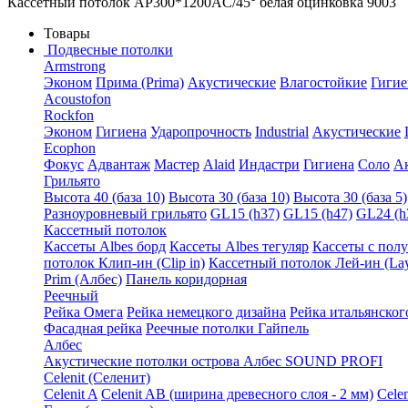
Кассетный потолок AP300*1200AC/45° белая оцинковка 9003
Товары
Подвесные потолки
Armstrong
Эконом
Прима (Prima)
Акустические
Влагостойкие
Гигие
Acoustofon
Rockfon
Эконом
Гигиена
Ударопрочность
Industrial
Акустические
Ecophon
Фокус
Адвантаж
Мастер
Alaid
Индастри
Гигиена
Соло
А
Грильято
Высота 40 (база 10)
Высота 30 (база 10)
Высота 30 (база 5)
Разноуровневый грильято
GL15 (h37)
GL15 (h47)
GL24 (h
Кассетный потолок
Кассеты Albes борд
Кассеты Albes тегуляр
Кассеты с пол
потолок Клип-ин (Clip in)
Кассетный потолок Лей-ин (Lay
Prim (Албес)
Панель коридорная
Реечный
Рейка Омега
Рейка немецкого дизайна
Рейка итальянског
Фасадная рейка
Реечные потолки Гайпель
Албес
Акустические потолки острова Албес SOUND PROFI
Celenit (Селенит)
Celenit A
Celenit AB (ширина древесного слоя - 2 мм)
Cele