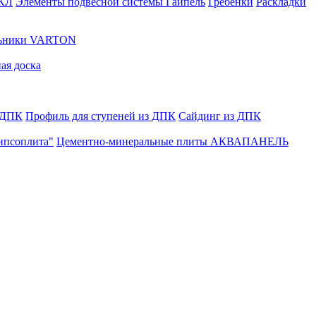
ГКЛ
Элементы подвесной системы Гайпель
Гребенки
Раскладки
льники VARTON
ая доска
 ДПК
Профиль для ступеней из ДПК
Сайдинг из ДПК
ипсоплита"
Цементно-минеральные плиты АКВАПАНЕЛЬ