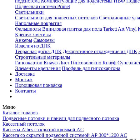
подсистема
Комплектующие для подсистемы НВФ
Подве
Подвесная система Primet
Светильники
Светильники для подвесных потолков
Светодиодные уль
Напольные покрытия
Фальшполы
Виниловая плитка для пола Tarkett Art Vinyl
Крепеж / метизы
Анкеры
Саморезы
Изделия из ДПК
Террасная доска ДПК
Декоративное ограждение из ДПК
Строительные материалы
Гипсокартон Кнауф Лист
Гипсоволокно Кнауф Суперлис
Элементы крепления
Профиль для гипсокартона
Доставка
Монтаж
Порошковая покраска
Контакты
Меню
Каталог товаров
Подвесные потолки и панели для подвесного потолка
Кассетный потолок
Кассеты Albes с скрытой кромкой AC
Кассета со скрытой подвесной системой АР 300*1200 AC