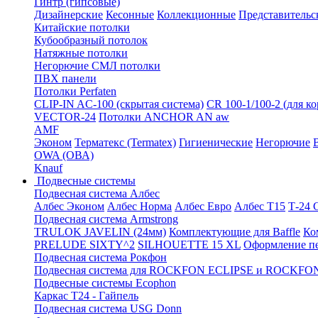
Гинтр (гипсовые)
Дизайнерские
Кесонные
Коллекционные
Представительс
Китайские потолки
Кубообразный потолок
Натяжные потолки
Негорючие СМЛ потолки
ПВХ панели
Потолки Perfaten
CLIP-IN AC-100 (скрытая система)
CR 100-1/100-2 (для к
VECTOR-24
Потолки ANCHOR AN aw
AMF
Эконом
Терматекс (Termatex)
Гигиенические
Негорючие
OWA (ОВА)
Knauf
Подвесные системы
Подвесная система Албес
Албес Эконом
Албес Норма
Албес Евро
Албес T15
Т-24
Подвесная система Armstrong
TRULOK JAVELIN (24мм)
Комплектующие для Baffle
Ко
PRELUDE SIXTY^2
SILHOUETTE 15 XL
Оформление п
Подвесная система Рокфон
Подвесная система для ROCKFON ECLIPSE и ROCK
Подвесные системы Ecophon
Каркас Т24 - Гайпель
Подвесная система USG Donn