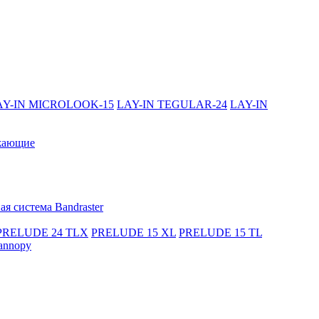
AY-IN MICROLOOK-15
LAY-IN TEGULAR-24
LAY-IN
жающие
я система Bandraster
PRELUDE 24 TLX
PRELUDE 15 XL
PRELUDE 15 TL
annopy