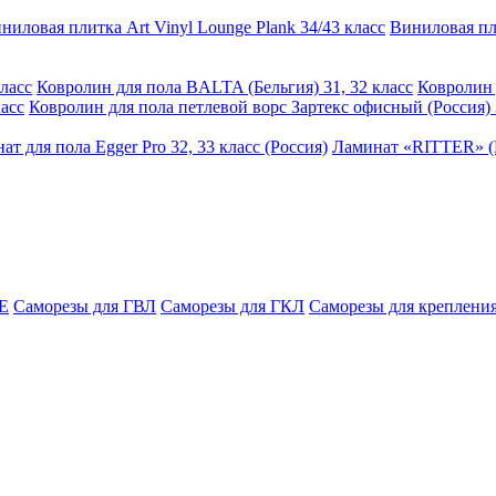
ниловая плитка Art Vinyl Lounge Plank 34/43 класс
Виниловая пли
ласс
Ковролин для пола BALTA (Бельгия) 31, 32 класс
Ковролин 
асс
Ковролин для пола петлевой ворс Зартекс офисный (Россия) 
ат для пола Egger Pro 32, 33 класс (Россия)
Ламинат «RITTER» (Р
E
Саморезы для ГВЛ
Саморезы для ГКЛ
Саморезы для крепления