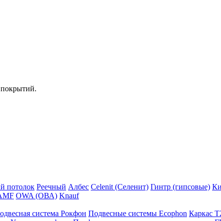
 покрытий.
й потолок
Реечный
Албес
Celenit (Селенит)
Гинтр (гипсовые)
Ки
AMF
OWA (ОВА)
Knauf
одвесная система Рокфон
Подвесные системы Ecophon
Каркас Т