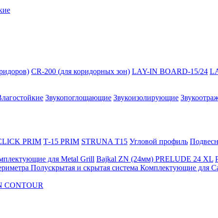
кие
оридоров)
CR-200 (для коридорных зон)
LAY-IN BOARD-15/24
L
Влагостойкие
Звукопоглощающие
Звукоизолирующие
Звукоотра
 CLICK PRIM
Т-15 PRIM
STRUNA Т15
Угловой профиль
Подвесна
мплектующие для Metal Grill
Bajkal ZN (24мм)
PRELUDE 24 XL
ериметра
Полускрытая и скрытая система
Комплектующие для C
FON CONTOUR