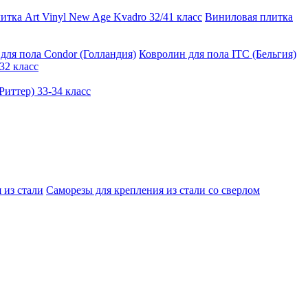
тка Art Vinyl New Age Kvadro 32/41 класс
Виниловая плитка
для пола Condor (Голландия)
Ковролин для пола ITC (Бельгия)
32 класс
иттер) 33-34 класс
 из стали
Саморезы для крепления из стали со сверлом