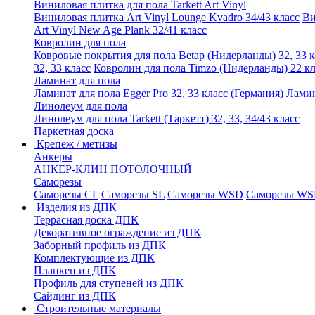
Виниловая плитка для пола Tarkett Art Vinyl
Виниловая плитка Art Vinyl Lounge Kvadro 34/43 класс
Ви
Art Vinyl New Age Plank 32/41 класс
Ковролин для пола
Ковровые покрытия для пола Betap (Нидерланды) 32, 33 к
32, 33 класс
Ковролин для пола Timzo (Нидерланды) 22 кл
Ламинат для пола
Ламинат для пола Egger Pro 32, 33 класс (Германия)
Ламин
Линолеум для пола
Линолеум для пола Tarkett (Таркетт) 32, 33, 34/43 класс
Паркетная доска
Крепеж / метизы
Анкеры
АНКЕР-КЛИН ПОТОЛОЧНЫЙ
Саморезы
Саморезы CL
Саморезы SL
Саморезы WSD
Саморезы WS
Изделия из ДПК
Террасная доска ДПК
Декоративное ограждение из ДПК
Заборный профиль из ДПК
Комплектующие из ДПК
Планкен из ДПК
Профиль для ступеней из ДПК
Сайдинг из ДПК
Строительные материалы