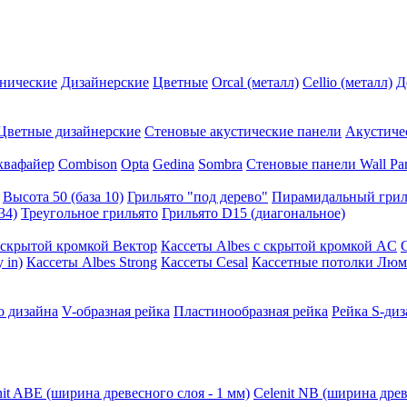
нические
Дизайнерские
Цветные
Orcal (металл)
Cellio (металл)
Д
Цветные дизайнерские
Стеновые акустические панели
Акустиче
квафайер
Combison
Opta
Gedina
Sombra
Стеновые панели Wall Pa
Высота 50 (база 10)
Грильято "под дерево"
Пирамидальный грил
34)
Треугольное грильято
Грильято D15 (диагональное)
ускрытой кромкой Вектор
Кассеты Albes с скрытой кромкой AC
 in)
Кассеты Albes Strong
Кассеты Cesal
Кассетные потолки Люм
о дизайна
V-образная рейка
Пластинообразная рейка
Рейка S-диз
nit ABE (ширина древесного слоя - 1 мм)
Celenit NB (ширина древ