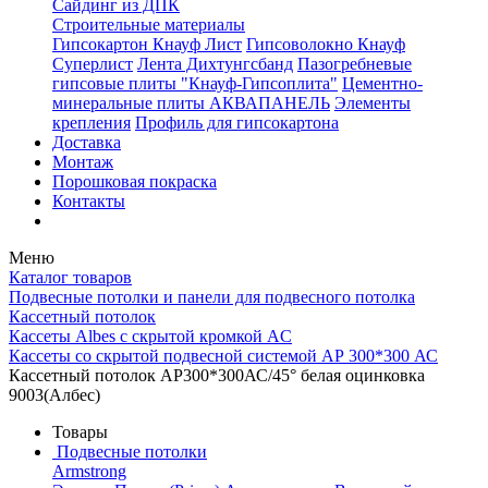
Сайдинг из ДПК
Строительные материалы
Гипсокартон Кнауф Лист
Гипсоволокно Кнауф
Суперлист
Лента Дихтунгсбанд
Пазогребневые
гипсовые плиты "Кнауф-Гипсоплита"
Цементно-
минеральные плиты АКВАПАНЕЛЬ
Элементы
крепления
Профиль для гипсокартона
Доставка
Монтаж
Порошковая покраска
Контакты
Меню
Каталог товаров
Подвесные потолки и панели для подвесного потолка
Кассетный потолок
Кассеты Albes с скрытой кромкой AC
Кассеты со скрытой подвесной системой АР 300*300 АС
Кассетный потолок AP300*300АС/45° белая оцинковка
9003(Албес)
Товары
Подвесные потолки
Armstrong