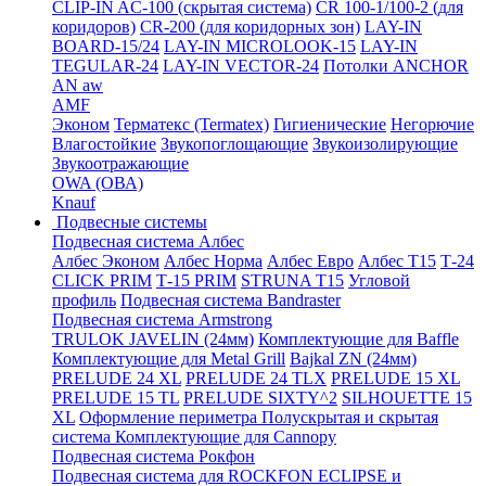
CLIP-IN AC-100 (скрытая система)
CR 100-1/100-2 (для
коридоров)
CR-200 (для коридорных зон)
LAY-IN
BOARD-15/24
LAY-IN MICROLOOK-15
LAY-IN
TEGULAR-24
LAY-IN VECTOR-24
Потолки ANCHOR
AN aw
AMF
Эконом
Терматекс (Termatex)
Гигиенические
Негорючие
Влагостойкие
Звукопоглощающие
Звукоизолирующие
Звукоотражающие
OWA (ОВА)
Knauf
Подвесные системы
Подвесная система Албес
Албес Эконом
Албес Норма
Албес Евро
Албес T15
Т-24
CLICK PRIM
Т-15 PRIM
STRUNA Т15
Угловой
профиль
Подвесная система Bandraster
Подвесная система Armstrong
TRULOK JAVELIN (24мм)
Комплектующие для Baffle
Комплектующие для Metal Grill
Bajkal ZN (24мм)
PRELUDE 24 XL
PRELUDE 24 TLX
PRELUDE 15 XL
PRELUDE 15 TL
PRELUDE SIXTY^2
SILHOUETTE 15
XL
Оформление периметра
Полускрытая и скрытая
система
Комплектующие для Cannopy
Подвесная система Рокфон
Подвесная система для ROCKFON ECLIPSE и