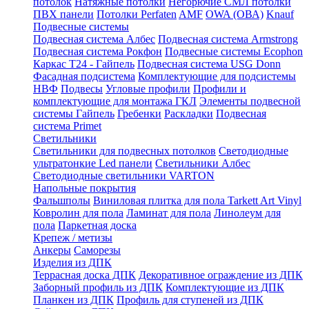
потолок
Натяжные потолки
Негорючие СМЛ потолки
ПВХ панели
Потолки Perfaten
AMF
OWA (ОВА)
Knauf
Подвесные системы
Подвесная система Албес
Подвесная система Armstrong
Подвесная система Рокфон
Подвесные системы Ecophon
Каркас Т24 - Гайпель
Подвесная система USG Donn
Фасадная подсистема
Комплектующие для подсистемы
НВФ
Подвесы
Угловые профили
Профили и
комплектующие для монтажа ГКЛ
Элементы подвесной
системы Гайпель
Гребенки
Раскладки
Подвесная
система Primet
Светильники
Светильники для подвесных потолков
Светодиодные
ультратонкие Led панели
Светильники Албес
Светодиодные светильники VARTON
Напольные покрытия
Фальшполы
Виниловая плитка для пола Tarkett Art Vinyl
Ковролин для пола
Ламинат для пола
Линолеум для
пола
Паркетная доска
Крепеж / метизы
Анкеры
Саморезы
Изделия из ДПК
Террасная доска ДПК
Декоративное ограждение из ДПК
Заборный профиль из ДПК
Комплектующие из ДПК
Планкен из ДПК
Профиль для ступеней из ДПК