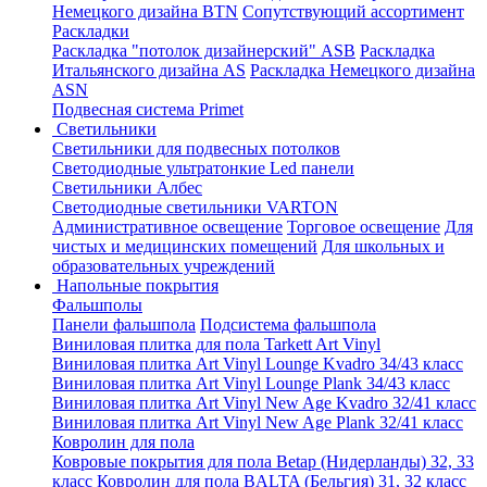
Немецкого дизайна ВТN
Сопутствующий ассортимент
Раскладки
Раскладка "потолок дизайнерский" ASB
Раскладка
Итальянского дизайна AS
Раскладка Немецкого дизайна
АSN
Подвесная система Primet
Светильники
Светильники для подвесных потолков
Светодиодные ультратонкие Led панели
Светильники Албес
Светодиодные светильники VARTON
Административное освещение
Торговое освещение
Для
чистых и медицинских помещений
Для школьных и
образовательных учреждений
Напольные покрытия
Фальшполы
Панели фальшпола
Подсистема фальшпола
Виниловая плитка для пола Tarkett Art Vinyl
Виниловая плитка Art Vinyl Lounge Kvadro 34/43 класс
Виниловая плитка Art Vinyl Lounge Plank 34/43 класс
Виниловая плитка Art Vinyl New Age Kvadro 32/41 класс
Виниловая плитка Art Vinyl New Age Plank 32/41 класс
Ковролин для пола
Ковровые покрытия для пола Betap (Нидерланды) 32, 33
класс
Ковролин для пола BALTA (Бельгия) 31, 32 класс