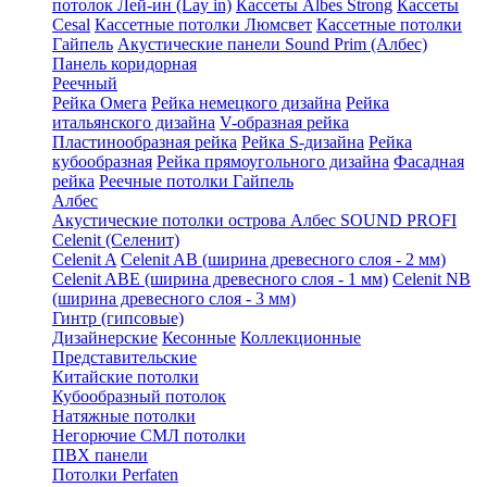
потолок Лей-ин (Lay in)
Кассеты Albes Strong
Кассеты
Cesal
Кассетные потолки Люмсвет
Кассетные потолки
Гайпель
Акустические панели Sound Prim (Албес)
Панель коридорная
Реечный
Рейка Омега
Рейка немецкого дизайна
Рейка
итальянского дизайна
V-образная рейка
Пластинообразная рейка
Рейка S-дизайна
Рейка
кубообразная
Рейка прямоугольного дизайна
Фасадная
рейка
Реечные потолки Гайпель
Албес
Акустические потолки острова Албес SOUND PROFI
Celenit (Селенит)
Celenit A
Celenit AB (ширина древесного слоя - 2 мм)
Celenit ABE (ширина древесного слоя - 1 мм)
Celenit NB
(ширина древесного слоя - 3 мм)
Гинтр (гипсовые)
Дизайнерские
Кесонные
Коллекционные
Представительские
Китайские потолки
Кубообразный потолок
Натяжные потолки
Негорючие СМЛ потолки
ПВХ панели
Потолки Perfaten