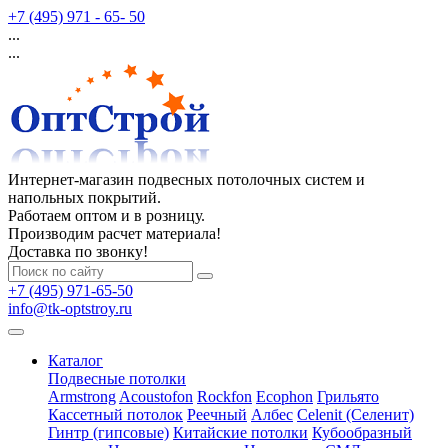
+7 (495) 971 - 65- 50
...
...
Интернет-магазин подвесных потолочных систем и
напольных покрытий.
Работаем оптом и в розницу.
Производим расчет материала!
Доставка по звонку!
+7 (495) 971-65-50
info@tk-optstroy.ru
Каталог
Подвесные потолки
Armstrong
Acoustofon
Rockfon
Ecophon
Грильято
Кассетный потолок
Реечный
Албес
Celenit (Селенит)
Гинтр (гипсовые)
Китайские потолки
Кубообразный