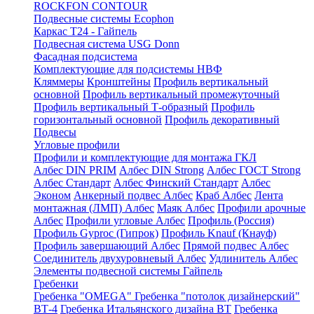
ROCKFON CONTOUR
Подвесные системы Ecophon
Каркас Т24 - Гайпель
Подвесная система USG Donn
Фасадная подсистема
Комплектующие для подсистемы НВФ
Кляммеры
Кронштейны
Профиль вертикальный
основной
Профиль вертикальный промежуточный
Профиль вертикальный Т-образный
Профиль
горизонтальный основной
Профиль декоративный
Подвесы
Угловые профили
Профили и комплектующие для монтажа ГКЛ
Албес DIN PRIM
Албес DIN Strong
Албес ГОСТ Strong
Албес Стандарт
Албес Финский Стандарт
Албес
Эконом
Анкерный подвес Албес
Краб Албес
Лента
монтажная (ЛМП) Албес
Маяк Албес
Профили арочные
Албес
Профили угловые Албес
Профиль (Россия)
Профиль Gyproc (Гипрок)
Профиль Knauf (Кнауф)
Профиль завершающий Албес
Прямой подвес Албес
Соединитель двухуровневый Албес
Удлинитель Албес
Элементы подвесной системы Гайпель
Гребенки
Гребенка "OMEGA"
Гребенка "потолок дизайнерский"
ВТ-4
Гребенка Итальянского дизайна BT
Гребенка