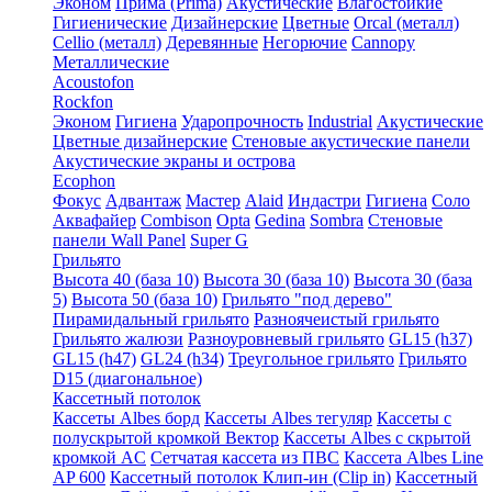
Эконом
Прима (Prima)
Акустические
Влагостойкие
Гигиенические
Дизайнерские
Цветные
Orcal (металл)
Cellio (металл)
Деревянные
Негорючие
Cannopy
Металлические
Acoustofon
Rockfon
Эконом
Гигиена
Ударопрочность
Industrial
Акустические
Цветные дизайнерские
Стеновые акустические панели
Акустические экраны и острова
Ecophon
Фокус
Адвантаж
Мастер
Alaid
Индастри
Гигиена
Соло
Аквафайер
Combison
Opta
Gedina
Sombra
Стеновые
панели Wall Panel
Super G
Грильято
Высота 40 (база 10)
Высота 30 (база 10)
Высота 30 (база
5)
Высота 50 (база 10)
Грильято "под дерево"
Пирамидальный грильято
Разноячеистый грильято
Грильято жалюзи
Разноуровневый грильято
GL15 (h37)
GL15 (h47)
GL24 (h34)
Треугольное грильято
Грильято
D15 (диагональное)
Кассетный потолок
Кассеты Albes борд
Кассеты Albes тегуляр
Кассеты с
полускрытой кромкой Вектор
Кассеты Albes с скрытой
кромкой AC
Сетчатая кассета из ПВС
Кассета Albes Line
AP 600
Кассетный потолок Клип-ин (Clip in)
Кассетный