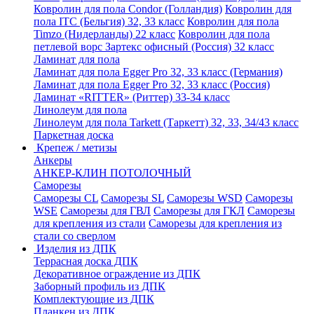
Ковролин для пола Condor (Голландия)
Ковролин для
пола ITC (Бельгия) 32, 33 класс
Ковролин для пола
Timzo (Нидерланды) 22 класс
Ковролин для пола
петлевой ворс Зартекс офисный (Россия) 32 класс
Ламинат для пола
Ламинат для пола Egger Pro 32, 33 класс (Германия)
Ламинат для пола Egger Pro 32, 33 класс (Россия)
Ламинат «RITTER» (Риттер) 33-34 класс
Линолеум для пола
Линолеум для пола Tarkett (Таркетт) 32, 33, 34/43 класс
Паркетная доска
Крепеж / метизы
Анкеры
АНКЕР-КЛИН ПОТОЛОЧНЫЙ
Саморезы
Саморезы CL
Саморезы SL
Саморезы WSD
Саморезы
WSE
Саморезы для ГВЛ
Саморезы для ГКЛ
Саморезы
для крепления из стали
Саморезы для крепления из
стали со сверлом
Изделия из ДПК
Террасная доска ДПК
Декоративное ограждение из ДПК
Заборный профиль из ДПК
Комплектующие из ДПК
Планкен из ДПК