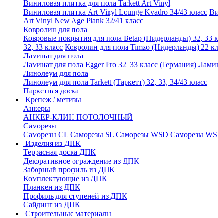
Виниловая плитка для пола Tarkett Art Vinyl
Виниловая плитка Art Vinyl Lounge Kvadro 34/43 класс
Ви
Art Vinyl New Age Plank 32/41 класс
Ковролин для пола
Ковровые покрытия для пола Betap (Нидерланды) 32, 33 к
32, 33 класс
Ковролин для пола Timzo (Нидерланды) 22 кл
Ламинат для пола
Ламинат для пола Egger Pro 32, 33 класс (Германия)
Ламин
Линолеум для пола
Линолеум для пола Tarkett (Таркетт) 32, 33, 34/43 класс
Паркетная доска
Крепеж / метизы
Анкеры
АНКЕР-КЛИН ПОТОЛОЧНЫЙ
Саморезы
Саморезы CL
Саморезы SL
Саморезы WSD
Саморезы WS
Изделия из ДПК
Террасная доска ДПК
Декоративное ограждение из ДПК
Заборный профиль из ДПК
Комплектующие из ДПК
Планкен из ДПК
Профиль для ступеней из ДПК
Сайдинг из ДПК
Строительные материалы