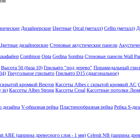
ном
нические
Дизайнерские
Цветные
Orcal (металл)
Cellio (металл)
Д
Цветные дизайнерские
Стеновые акустические панели
Акустиче
квафайер
Combison
Opta
Gedina
Sombra
Стеновые панели Wall Pa
Высота 50 (база 10)
Грильято "под дерево"
Пирамидальный грил
34)
Треугольное грильято
Грильято D15 (диагональное)
ускрытой кромкой Вектор
Кассеты Albes с скрытой кромкой AC
 in)
Кассеты Albes Strong
Кассеты Cesal
Кассетные потолки Люм
о дизайна
V-образная рейка
Пластинообразная рейка
Рейка S-диз
nit ABE (ширина древесного слоя - 1 мм)
Celenit NB (ширина древ