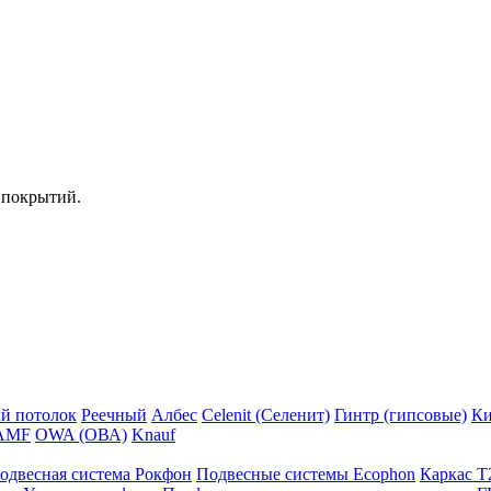
 покрытий.
й потолок
Реечный
Албес
Celenit (Селенит)
Гинтр (гипсовые)
Ки
AMF
OWA (ОВА)
Knauf
одвесная система Рокфон
Подвесные системы Ecophon
Каркас Т