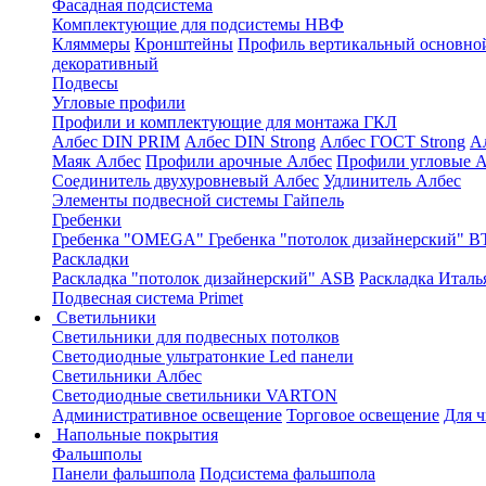
Фасадная подсистема
Комплектующие для подсистемы НВФ
Кляммеры
Кронштейны
Профиль вертикальный основно
декоративный
Подвесы
Угловые профили
Профили и комплектующие для монтажа ГКЛ
Албес DIN PRIM
Албес DIN Strong
Албес ГОСТ Strong
А
Маяк Албес
Профили арочные Албес
Профили угловые А
Соединитель двухуровневый Албес
Удлинитель Албес
Элементы подвесной системы Гайпель
Гребенки
Гребенка "OMEGA"
Гребенка "потолок дизайнерский" В
Раскладки
Раскладка "потолок дизайнерский" ASB
Раскладка Италь
Подвесная система Primet
Светильники
Светильники для подвесных потолков
Светодиодные ультратонкие Led панели
Светильники Албес
Светодиодные светильники VARTON
Административное освещение
Торговое освещение
Для 
Напольные покрытия
Фальшполы
Панели фальшпола
Подсистема фальшпола