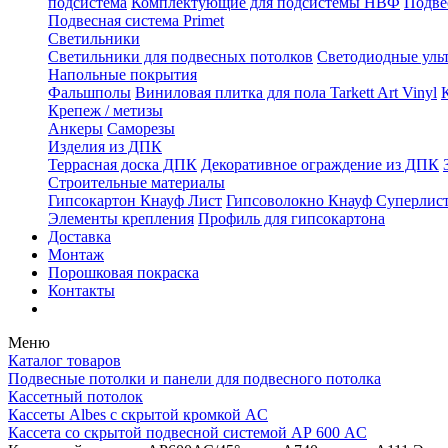
подсистема
Комплектующие для подсистемы НВФ
Подве
Подвесная система Primet
Светильники
Светильники для подвесных потолков
Светодиодные уль
Напольные покрытия
Фальшполы
Виниловая плитка для пола Tarkett Art Vinyl
Крепеж / метизы
Анкеры
Саморезы
Изделия из ДПК
Террасная доска ДПК
Декоративное ограждение из ДПК
Строительные материалы
Гипсокартон Кнауф Лист
Гипсоволокно Кнауф Суперлис
Элементы крепления
Профиль для гипсокартона
Доставка
Монтаж
Порошковая покраска
Контакты
Меню
Каталог товаров
Подвесные потолки и панели для подвесного потолка
Кассетный потолок
Кассеты Albes с скрытой кромкой AC
Кассета со скрытой подвесной системой АР 600 AC