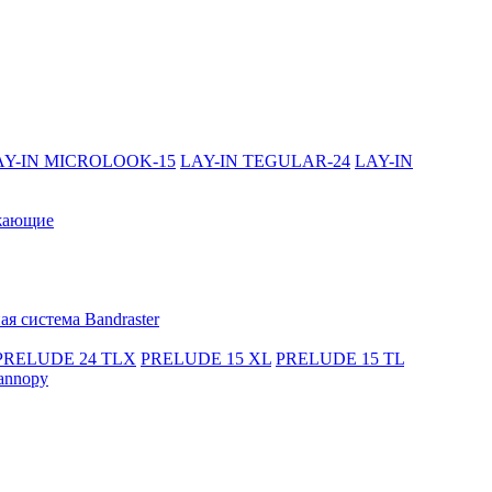
AY-IN MICROLOOK-15
LAY-IN TEGULAR-24
LAY-IN
жающие
я система Bandraster
PRELUDE 24 TLX
PRELUDE 15 XL
PRELUDE 15 TL
annopy