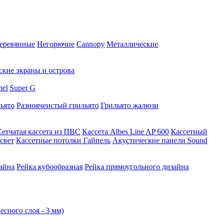
еревянные
Негорючие
Cannopy
Металлические
ские экраны и острова
nel
Super G
ьято
Разноячеистый грильято
Грильято жалюзи
Сетчатая кассета из ПВС
Кассета Albes Line AP 600
Кассетный
свет
Кассетные потолки Гайпель
Акустические панели Sound
айна
Рейка кубообразная
Рейка прямоугольного дизайна
есного слоя - 3 мм)