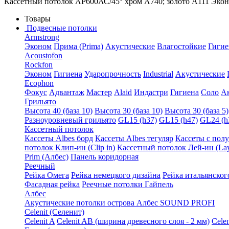
Кассетный потолок AP600АС/45° хром А740; золото А111 Эко
Товары
Подвесные потолки
Armstrong
Эконом
Прима (Prima)
Акустические
Влагостойкие
Гигие
Acoustofon
Rockfon
Эконом
Гигиена
Ударопрочность
Industrial
Акустические
Ecophon
Фокус
Адвантаж
Мастер
Alaid
Индастри
Гигиена
Соло
А
Грильято
Высота 40 (база 10)
Высота 30 (база 10)
Высота 30 (база 5)
Разноуровневый грильято
GL15 (h37)
GL15 (h47)
GL24 (h
Кассетный потолок
Кассеты Albes борд
Кассеты Albes тегуляр
Кассеты с пол
потолок Клип-ин (Clip in)
Кассетный потолок Лей-ин (Lay
Prim (Албес)
Панель коридорная
Реечный
Рейка Омега
Рейка немецкого дизайна
Рейка итальянског
Фасадная рейка
Реечные потолки Гайпель
Албес
Акустические потолки острова Албес SOUND PROFI
Celenit (Селенит)
Celenit A
Celenit AB (ширина древесного слоя - 2 мм)
Cele