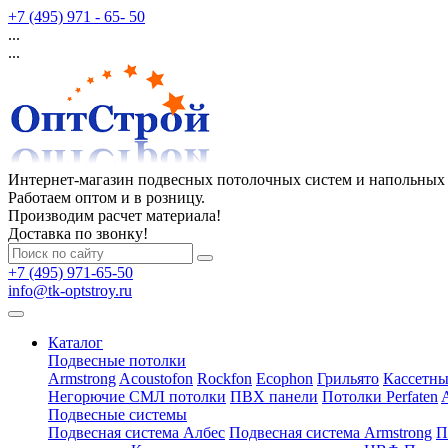
+7 (495) 971 - 65- 50
...
...
Интернет-магазин подвесных потолочных систем и напольных
Работаем оптом и в розницу.
Производим расчет материала!
Доставка по звонку!
+7 (495) 971-65-50
info@tk-optstroy.ru
Каталог
Подвесные потолки
Armstrong
Acoustofon
Rockfon
Ecophon
Грильято
Кассетны
Негорючие СМЛ потолки
ПВХ панели
Потолки Perfaten
Подвесные системы
Подвесная система Албес
Подвесная система Armstrong
П