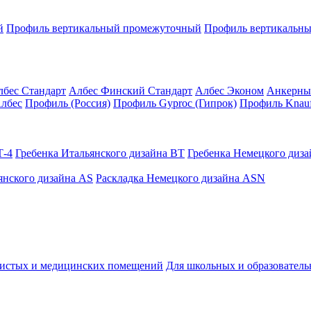
й
Профиль вертикальный промежуточный
Профиль вертикальны
лбес Стандарт
Албес Финский Стандарт
Албес Эконом
Анкерны
лбес
Профиль (Россия)
Профиль Gyproc (Гипрок)
Профиль Knauf
Т-4
Гребенка Итальянского дизайна BT
Гребенка Немецкого диз
янского дизайна AS
Раскладка Немецкого дизайна АSN
чистых и медицинских помещений
Для школьных и образовател