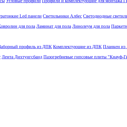
сы
Угловые профили
Профили и комплектующие для монтажа 
тратонкие Led панели
Светильники Албес
Светодиодные свети
Ковролин для пола
Ламинат для пола
Линолеум для пола
Паркетн
Заборный профиль из ДПК
Комплектующие из ДПК
Планкен из
т
Лента Дихтунгсбанд
Пазогребневые гипсовые плиты "Кнауф-Г