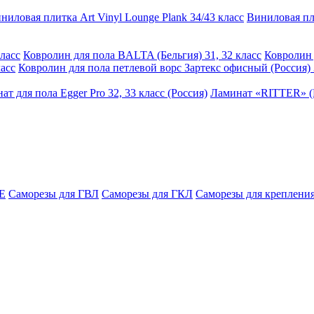
ниловая плитка Art Vinyl Lounge Plank 34/43 класс
Виниловая пли
ласс
Ковролин для пола BALTA (Бельгия) 31, 32 класс
Ковролин 
асс
Ковролин для пола петлевой ворс Зартекс офисный (Россия) 
ат для пола Egger Pro 32, 33 класс (Россия)
Ламинат «RITTER» (Р
E
Саморезы для ГВЛ
Саморезы для ГКЛ
Саморезы для крепления