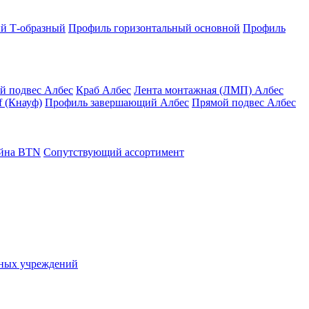
й Т-образный
Профиль горизонтальный основной
Профиль
й подвес Албес
Краб Албес
Лента монтажная (ЛМП) Албес
 (Кнауф)
Профиль завершающий Албес
Прямой подвес Албес
айна ВТN
Сопутствующий ассортимент
ьных учреждений