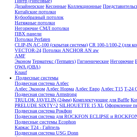
Гинтр (гипсовые)
Дизайнерские
Кесонные
Коллекционные
Представительс
Китайские потолки
Кубообразный потолок
Натяжные потолки
Негорючие СМЛ потолки
ПВХ панели
Потолки Perfaten
CLIP-IN AC-100 (скрытая система)
CR 100-1/100-2 (для к
VECTOR-24
Потолки ANCHOR AN aw
AMF
Эконом
Терматекс (Termatex)
Гигиенические
Негорючие
OWA (ОВА)
Knauf
Подвесные системы
Подвесная система Албес
Албес Эконом
Албес Норма
Албес Евро
Албес T15
Т-24
Подвесная система Armstrong
TRULOK JAVELIN (24мм)
Комплектующие для Baffle
Ко
PRELUDE SIXTY^2
SILHOUETTE 15 XL
Оформление п
Подвесная система Рокфон
Подвесная система для ROCKFON ECLIPSE и ROCK
Подвесные системы Ecophon
Каркас Т24 - Гайпель
Подвесная система USG Donn