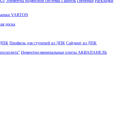
ГКЛ
Элементы подвесной системы Гайпель
Гребенки
Раскладки
льники VARTON
ая доска
 ДПК
Профиль для ступеней из ДПК
Сайдинг из ДПК
ипсоплита"
Цементно-минеральные плиты АКВАПАНЕЛЬ