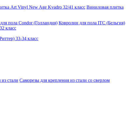
тка Art Vinyl New Age Kvadro 32/41 класс
Виниловая плитка
для пола Condor (Голландия)
Ковролин для пола ITC (Бельгия)
32 класс
иттер) 33-34 класс
 из стали
Саморезы для крепления из стали со сверлом