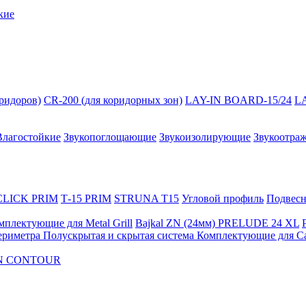
кие
оридоров)
CR-200 (для коридорных зон)
LAY-IN BOARD-15/24
L
Влагостойкие
Звукопоглощающие
Звукоизолирующие
Звукоотра
 CLICK PRIM
Т-15 PRIM
STRUNA Т15
Угловой профиль
Подвесна
мплектующие для Metal Grill
Bajkal ZN (24мм)
PRELUDE 24 XL
ериметра
Полускрытая и скрытая система
Комплектующие для C
FON CONTOUR