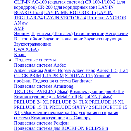
CLIP-IN AC-100 (скрытая система)
CR 100-1/100-2 (для
коридоров)
CR-200 (для коридорных зон)
LAY-IN
BOARD-15/24
LAY-IN MICROLOOK-15
LAY-IN
TEGULAR-24
LAY-IN VECTOR-24
Потолки ANCHOR
AN aw
AMF
Эконом
Терматекс (Termatex)
Гигиенические
Негорючие
Влагостойкие
Звукопоглощающие
Звукоизолирующие
Звукоотражающие
OWA (ОВА)
Knauf
Подвесные системы
Подвесная система Албес
Албес Эконом
Албес Норма
Албес Евро
Албес T15
Т-24
CLICK PRIM
Т-15 PRIM
STRUNA Т15
Угловой
профиль
Подвесная система Bandraster
Подвесная система Armstrong
TRULOK JAVELIN (24мм)
Комплектующие для Baffle
Комплектующие для Metal Grill
Bajkal ZN (24мм)
PRELUDE 24 XL
PRELUDE 24 TLX
PRELUDE 15 XL
PRELUDE 15 TL
PRELUDE SIXTY^2
SILHOUETTE 15
XL
Оформление периметра
Полускрытая и скрытая
система
Комплектующие для Cannopy
Подвесная система Рокфон
Подвесная система для ROCKFON ECLIPSE и