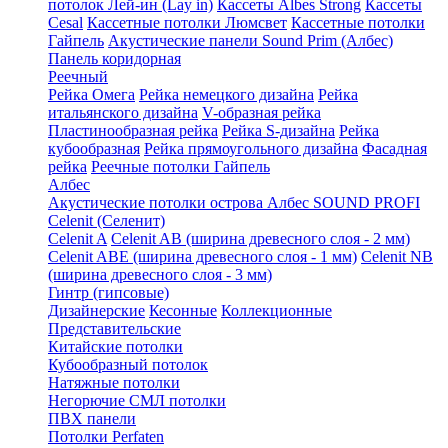
потолок Лей-ин (Lay in)
Кассеты Albes Strong
Кассеты
Cesal
Кассетные потолки Люмсвет
Кассетные потолки
Гайпель
Акустические панели Sound Prim (Албес)
Панель коридорная
Реечный
Рейка Омега
Рейка немецкого дизайна
Рейка
итальянского дизайна
V-образная рейка
Пластинообразная рейка
Рейка S-дизайна
Рейка
кубообразная
Рейка прямоугольного дизайна
Фасадная
рейка
Реечные потолки Гайпель
Албес
Акустические потолки острова Албес SOUND PROFI
Celenit (Селенит)
Celenit A
Celenit AB (ширина древесного слоя - 2 мм)
Celenit ABE (ширина древесного слоя - 1 мм)
Celenit NB
(ширина древесного слоя - 3 мм)
Гинтр (гипсовые)
Дизайнерские
Кесонные
Коллекционные
Представительские
Китайские потолки
Кубообразный потолок
Натяжные потолки
Негорючие СМЛ потолки
ПВХ панели
Потолки Perfaten