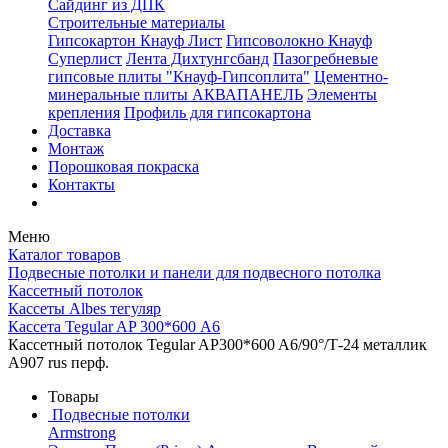
Сайдинг из ДПК
Строительные материалы
Гипсокартон Кнауф Лист
Гипсоволокно Кнауф
Суперлист
Лента Дихтунгсбанд
Пазогребневые
гипсовые плиты "Кнауф-Гипсоплита"
Цементно-
минеральные плиты АКВАПАНЕЛЬ
Элементы
крепления
Профиль для гипсокартона
Доставка
Монтаж
Порошковая покраска
Контакты
Меню
Каталог товаров
Подвесные потолки и панели для подвесного потолка
Кассетный потолок
Кассеты Albes тегуляр
Кассета Tegular AP 300*600 А6
Кассетный потолок Tegular AP300*600 A6/90°/Т-24 металлик
А907 rus перф.
Товары
Подвесные потолки
Armstrong