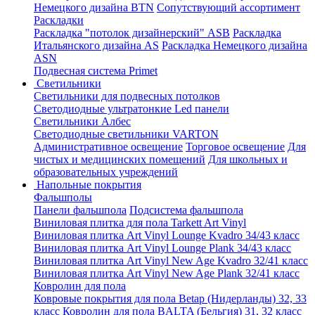
Немецкого дизайна ВТN
Сопутствующий ассортимент
Раскладки
Раскладка "потолок дизайнерский" ASB
Раскладка
Итальянского дизайна AS
Раскладка Немецкого дизайна
АSN
Подвесная система Primet
Светильники
Светильники для подвесных потолков
Светодиодные ультратонкие Led панели
Светильники Албес
Светодиодные светильники VARTON
Административное освещение
Торговое освещение
Для
чистых и медицинских помещений
Для школьных и
образовательных учреждений
Напольные покрытия
Фальшполы
Панели фальшпола
Подсистема фальшпола
Виниловая плитка для пола Tarkett Art Vinyl
Виниловая плитка Art Vinyl Lounge Kvadro 34/43 класс
Виниловая плитка Art Vinyl Lounge Plank 34/43 класс
Виниловая плитка Art Vinyl New Age Kvadro 32/41 класс
Виниловая плитка Art Vinyl New Age Plank 32/41 класс
Ковролин для пола
Ковровые покрытия для пола Betap (Нидерланды) 32, 33
класс
Ковролин для пола BALTA (Бельгия) 31, 32 класс