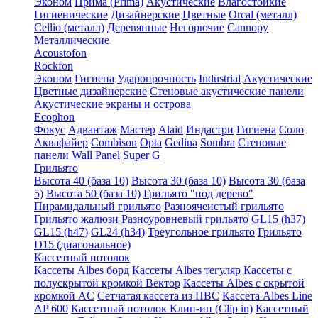
Эконом
Прима (Prima)
Акустические
Влагостойкие
Гигиенические
Дизайнерские
Цветные
Orcal (металл)
Cellio (металл)
Деревянные
Негорючие
Cannopy
Металлические
Acoustofon
Rockfon
Эконом
Гигиена
Ударопрочность
Industrial
Акустические
Цветные дизайнерские
Стеновые акустические панели
Акустические экраны и острова
Ecophon
Фокус
Адвантаж
Мастер
Alaid
Индастри
Гигиена
Соло
Аквафайер
Combison
Opta
Gedina
Sombra
Стеновые
панели Wall Panel
Super G
Грильято
Высота 40 (база 10)
Высота 30 (база 10)
Высота 30 (база
5)
Высота 50 (база 10)
Грильято "под дерево"
Пирамидальный грильято
Разноячеистый грильято
Грильято жалюзи
Разноуровневый грильято
GL15 (h37)
GL15 (h47)
GL24 (h34)
Треугольное грильято
Грильято
D15 (диагональное)
Кассетный потолок
Кассеты Albes борд
Кассеты Albes тегуляр
Кассеты с
полускрытой кромкой Вектор
Кассеты Albes с скрытой
кромкой AC
Сетчатая кассета из ПВС
Кассета Albes Line
AP 600
Кассетный потолок Клип-ин (Clip in)
Кассетный