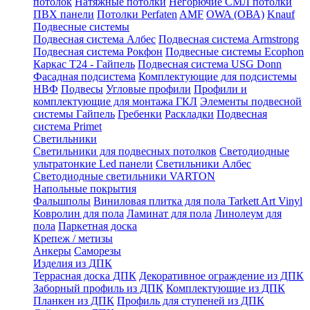
потолок
Натяжные потолки
Негорючие СМЛ потолки
ПВХ панели
Потолки Perfaten
AMF
OWA (ОВА)
Knauf
Подвесные системы
Подвесная система Албес
Подвесная система Armstrong
Подвесная система Рокфон
Подвесные системы Ecophon
Каркас Т24 - Гайпель
Подвесная система USG Donn
Фасадная подсистема
Комплектующие для подсистемы
НВФ
Подвесы
Угловые профили
Профили и
комплектующие для монтажа ГКЛ
Элементы подвесной
системы Гайпель
Гребенки
Раскладки
Подвесная
система Primet
Светильники
Светильники для подвесных потолков
Светодиодные
ультратонкие Led панели
Светильники Албес
Светодиодные светильники VARTON
Напольные покрытия
Фальшполы
Виниловая плитка для пола Tarkett Art Vinyl
Ковролин для пола
Ламинат для пола
Линолеум для
пола
Паркетная доска
Крепеж / метизы
Анкеры
Саморезы
Изделия из ДПК
Террасная доска ДПК
Декоративное ограждение из ДПК
Заборный профиль из ДПК
Комплектующие из ДПК
Планкен из ДПК
Профиль для ступеней из ДПК