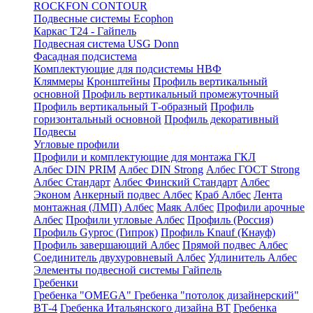
ROCKFON CONTOUR
Подвесные системы Ecophon
Каркас Т24 - Гайпель
Подвесная система USG Donn
Фасадная подсистема
Комплектующие для подсистемы НВФ
Кляммеры
Кронштейны
Профиль вертикальный
основной
Профиль вертикальный промежуточный
Профиль вертикальный Т-образный
Профиль
горизонтальный основной
Профиль декоративный
Подвесы
Угловые профили
Профили и комплектующие для монтажа ГКЛ
Албес DIN PRIM
Албес DIN Strong
Албес ГОСТ Strong
Албес Стандарт
Албес Финский Стандарт
Албес
Эконом
Анкерный подвес Албес
Краб Албес
Лента
монтажная (ЛМП) Албес
Маяк Албес
Профили арочные
Албес
Профили угловые Албес
Профиль (Россия)
Профиль Gyproc (Гипрок)
Профиль Knauf (Кнауф)
Профиль завершающий Албес
Прямой подвес Албес
Соединитель двухуровневый Албес
Удлинитель Албес
Элементы подвесной системы Гайпель
Гребенки
Гребенка "OMEGA"
Гребенка "потолок дизайнерский"
ВТ-4
Гребенка Итальянского дизайна BT
Гребенка