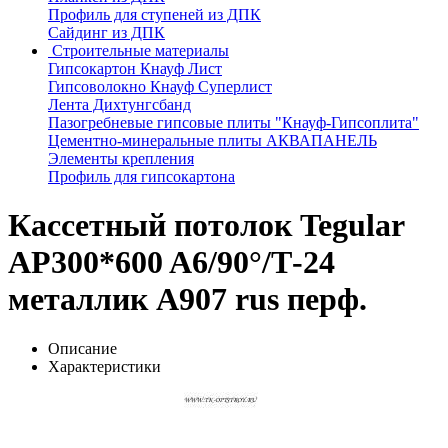
Профиль для ступеней из ДПК
Сайдинг из ДПК
Строительные материалы
Гипсокартон Кнауф Лист
Гипсоволокно Кнауф Суперлист
Лента Дихтунгсбанд
Пазогребневые гипсовые плиты "Кнауф-Гипсоплита"
Цементно-минеральные плиты АКВАПАНЕЛЬ
Элементы крепления
Профиль для гипсокартона
Кассетный потолок Tegular
AP300*600 A6/90°/Т-24
металлик А907 rus перф.
Описание
Характеристики