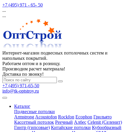
+7 (495) 971 - 65- 50
...
...
Интернет-магазин подвесных потолочных систем и
напольных покрытий.
Работаем оптом и в розницу.
Производим расчет материала!
Доставка по звонку!
+7 (495) 971-65-50
info@tk-optstroy.ru
Каталог
Подвесные потолки
Armstrong
Acoustofon
Rockfon
Ecophon
Грильято
Кассетный потолок
Реечный
Албес
Celenit (Селенит)
Гинтр (гипсовые)
Китайские потолки
Кубообразный