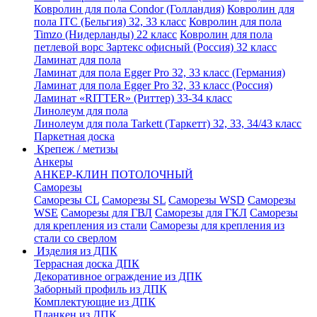
Ковролин для пола Condor (Голландия)
Ковролин для
пола ITC (Бельгия) 32, 33 класс
Ковролин для пола
Timzo (Нидерланды) 22 класс
Ковролин для пола
петлевой ворс Зартекс офисный (Россия) 32 класс
Ламинат для пола
Ламинат для пола Egger Pro 32, 33 класс (Германия)
Ламинат для пола Egger Pro 32, 33 класс (Россия)
Ламинат «RITTER» (Риттер) 33-34 класс
Линолеум для пола
Линолеум для пола Tarkett (Таркетт) 32, 33, 34/43 класс
Паркетная доска
Крепеж / метизы
Анкеры
АНКЕР-КЛИН ПОТОЛОЧНЫЙ
Саморезы
Саморезы CL
Саморезы SL
Саморезы WSD
Саморезы
WSE
Саморезы для ГВЛ
Саморезы для ГКЛ
Саморезы
для крепления из стали
Саморезы для крепления из
стали со сверлом
Изделия из ДПК
Террасная доска ДПК
Декоративное ограждение из ДПК
Заборный профиль из ДПК
Комплектующие из ДПК
Планкен из ДПК