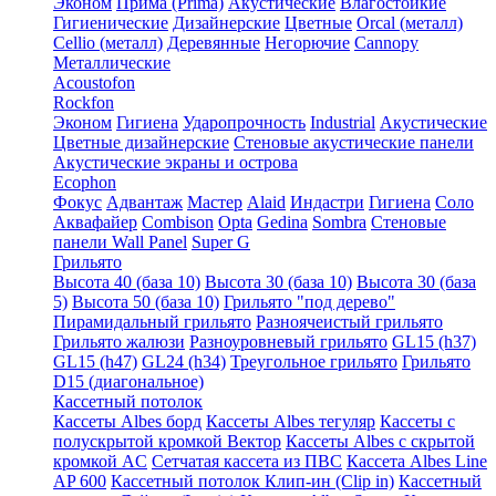
Эконом
Прима (Prima)
Акустические
Влагостойкие
Гигиенические
Дизайнерские
Цветные
Orcal (металл)
Cellio (металл)
Деревянные
Негорючие
Cannopy
Металлические
Acoustofon
Rockfon
Эконом
Гигиена
Ударопрочность
Industrial
Акустические
Цветные дизайнерские
Стеновые акустические панели
Акустические экраны и острова
Ecophon
Фокус
Адвантаж
Мастер
Alaid
Индастри
Гигиена
Соло
Аквафайер
Combison
Opta
Gedina
Sombra
Стеновые
панели Wall Panel
Super G
Грильято
Высота 40 (база 10)
Высота 30 (база 10)
Высота 30 (база
5)
Высота 50 (база 10)
Грильято "под дерево"
Пирамидальный грильято
Разноячеистый грильято
Грильято жалюзи
Разноуровневый грильято
GL15 (h37)
GL15 (h47)
GL24 (h34)
Треугольное грильято
Грильято
D15 (диагональное)
Кассетный потолок
Кассеты Albes борд
Кассеты Albes тегуляр
Кассеты с
полускрытой кромкой Вектор
Кассеты Albes с скрытой
кромкой AC
Сетчатая кассета из ПВС
Кассета Albes Line
AP 600
Кассетный потолок Клип-ин (Clip in)
Кассетный