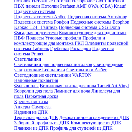
потолок
Натяжные потолки
Негорючие СМЛ потолки
ПВХ панели
Потолки Perfaten
AMF
OWA (ОВА)
Knauf
Подвесные системы
Подвесная система Албес
Подвесная система Armstrong
Подвесная система Рокфон
Подвесные системы Ecophon
Каркас Т24 - Гайпель
Подвесная система USG Donn
Фасадная подсистема
Комплектующие для подсистемы
НВФ
Подвесы
Угловые профили
Профили и
комплектующие для монтажа ГКЛ
Элементы подвесной
системы Гайпель
Гребенки
Раскладки
Подвесная
система Primet
Светильники
Светильники для подвесных потолков
Светодиодные
ультратонкие Led панели
Светильники Албес
Светодиодные светильники VARTON
Напольные покрытия
Фальшполы
Виниловая плитка для пола Tarkett Art Vinyl
Ковролин для пола
Ламинат для пола
Линолеум для
пола
Паркетная доска
Крепеж / метизы
Анкеры
Саморезы
Изделия из ДПК
Террасная доска ДПК
Декоративное ограждение из ДПК
Заборный профиль из ДПК
Комплектующие из ДПК
Планкен из ДПК
Профиль для ступеней из ДПК