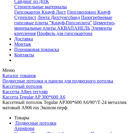
Сайдинг из ДПК
Строительные материалы
Гипсокартон Кнауф Лист
Гипсоволокно Кнауф
Суперлист
Лента Дихтунгсбанд
Пазогребневые
гипсовые плиты "Кнауф-Гипсоплита"
Цементно-
минеральные плиты АКВАПАНЕЛЬ
Элементы
крепления
Профиль для гипсокартона
Доставка
Монтаж
Порошковая покраска
Контакты
Меню
Каталог товаров
Подвесные потолки и панели для подвесного потолка
Кассетный потолок
Кассеты Albes тегуляр
Кассета Tegular AP 300*600 А6
Кассетный потолок Tegular AP300*600 A6/90°/Т-24 металлик
матовый А906 rus Эконом перф.
Товары
Подвесные потолки
Armstrong