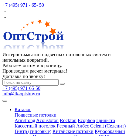
+7 (495) 971 - 65- 50
...
...
Интернет-магазин подвесных потолочных систем и
напольных покрытий.
Работаем оптом и в розницу.
Производим расчет материала!
Доставка по звонку!
+7 (495) 971-65-50
info@tk-optstroy.ru
Каталог
Подвесные потолки
Armstrong
Acoustofon
Rockfon
Ecophon
Грильято
Кассетный потолок
Реечный
Албес
Celenit (Селенит)
Гинтр (гипсовые)
Китайские потолки
Кубообразный