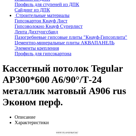
Профиль для ступеней из ДПК
Сайдинг из ДПК
Строительные материалы
Гипсокартон Кнауф Лист
Гипсоволокно Кнауф Суперлист
Лента Дихтунгсбанд
Пазогребневые гипсовые плиты "Кнауф-Гипсоплита"
Цементно-минеральные плиты АКВАПАНЕЛЬ
Элементы крепления
Профиль для гипсокартона
Кассетный потолок Tegular
AP300*600 A6/90°/Т-24
металлик матовый А906 rus
Эконом перф.
Описание
Характеристики