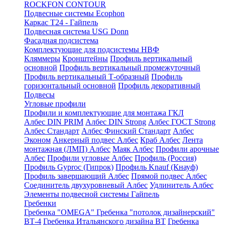
ROCKFON CONTOUR
Подвесные системы Ecophon
Каркас Т24 - Гайпель
Подвесная система USG Donn
Фасадная подсистема
Комплектующие для подсистемы НВФ
Кляммеры
Кронштейны
Профиль вертикальный
основной
Профиль вертикальный промежуточный
Профиль вертикальный Т-образный
Профиль
горизонтальный основной
Профиль декоративный
Подвесы
Угловые профили
Профили и комплектующие для монтажа ГКЛ
Албес DIN PRIM
Албес DIN Strong
Албес ГОСТ Strong
Албес Стандарт
Албес Финский Стандарт
Албес
Эконом
Анкерный подвес Албес
Краб Албес
Лента
монтажная (ЛМП) Албес
Маяк Албес
Профили арочные
Албес
Профили угловые Албес
Профиль (Россия)
Профиль Gyproc (Гипрок)
Профиль Knauf (Кнауф)
Профиль завершающий Албес
Прямой подвес Албес
Соединитель двухуровневый Албес
Удлинитель Албес
Элементы подвесной системы Гайпель
Гребенки
Гребенка "OMEGA"
Гребенка "потолок дизайнерский"
ВТ-4
Гребенка Итальянского дизайна BT
Гребенка