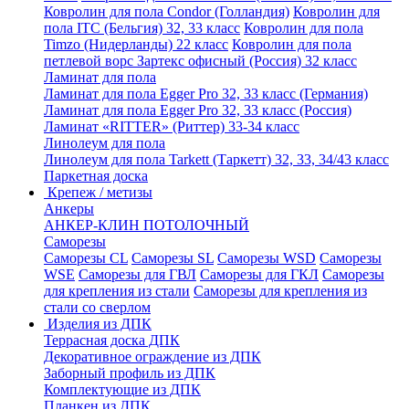
Ковролин для пола Condor (Голландия)
Ковролин для
пола ITC (Бельгия) 32, 33 класс
Ковролин для пола
Timzo (Нидерланды) 22 класс
Ковролин для пола
петлевой ворс Зартекс офисный (Россия) 32 класс
Ламинат для пола
Ламинат для пола Egger Pro 32, 33 класс (Германия)
Ламинат для пола Egger Pro 32, 33 класс (Россия)
Ламинат «RITTER» (Риттер) 33-34 класс
Линолеум для пола
Линолеум для пола Tarkett (Таркетт) 32, 33, 34/43 класс
Паркетная доска
Крепеж / метизы
Анкеры
АНКЕР-КЛИН ПОТОЛОЧНЫЙ
Саморезы
Саморезы CL
Саморезы SL
Саморезы WSD
Саморезы
WSE
Саморезы для ГВЛ
Саморезы для ГКЛ
Саморезы
для крепления из стали
Саморезы для крепления из
стали со сверлом
Изделия из ДПК
Террасная доска ДПК
Декоративное ограждение из ДПК
Заборный профиль из ДПК
Комплектующие из ДПК
Планкен из ДПК