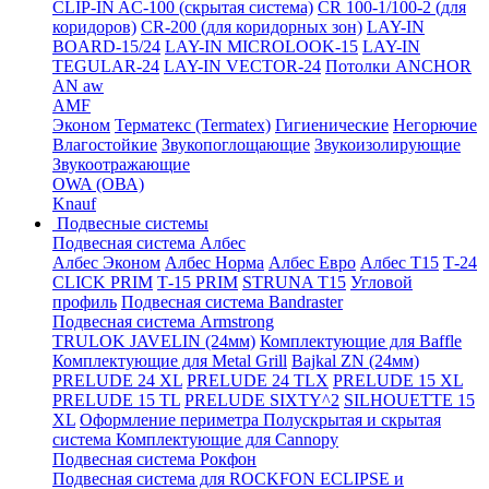
CLIP-IN AC-100 (скрытая система)
CR 100-1/100-2 (для
коридоров)
CR-200 (для коридорных зон)
LAY-IN
BOARD-15/24
LAY-IN MICROLOOK-15
LAY-IN
TEGULAR-24
LAY-IN VECTOR-24
Потолки ANCHOR
AN aw
AMF
Эконом
Терматекс (Termatex)
Гигиенические
Негорючие
Влагостойкие
Звукопоглощающие
Звукоизолирующие
Звукоотражающие
OWA (ОВА)
Knauf
Подвесные системы
Подвесная система Албес
Албес Эконом
Албес Норма
Албес Евро
Албес T15
Т-24
CLICK PRIM
Т-15 PRIM
STRUNA Т15
Угловой
профиль
Подвесная система Bandraster
Подвесная система Armstrong
TRULOK JAVELIN (24мм)
Комплектующие для Baffle
Комплектующие для Metal Grill
Bajkal ZN (24мм)
PRELUDE 24 XL
PRELUDE 24 TLX
PRELUDE 15 XL
PRELUDE 15 TL
PRELUDE SIXTY^2
SILHOUETTE 15
XL
Оформление периметра
Полускрытая и скрытая
система
Комплектующие для Cannopy
Подвесная система Рокфон
Подвесная система для ROCKFON ECLIPSE и