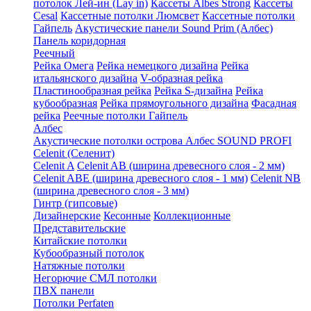
потолок Лей-ин (Lay in)
Кассеты Albes Strong
Кассеты
Cesal
Кассетные потолки Люмсвет
Кассетные потолки
Гайпель
Акустические панели Sound Prim (Албес)
Панель коридорная
Реечный
Рейка Омега
Рейка немецкого дизайна
Рейка
итальянского дизайна
V-образная рейка
Пластинообразная рейка
Рейка S-дизайна
Рейка
кубообразная
Рейка прямоугольного дизайна
Фасадная
рейка
Реечные потолки Гайпель
Албес
Акустические потолки острова Албес SOUND PROFI
Celenit (Селенит)
Celenit A
Celenit AB (ширина древесного слоя - 2 мм)
Celenit ABE (ширина древесного слоя - 1 мм)
Celenit NB
(ширина древесного слоя - 3 мм)
Гинтр (гипсовые)
Дизайнерские
Кесонные
Коллекционные
Представительские
Китайские потолки
Кубообразный потолок
Натяжные потолки
Негорючие СМЛ потолки
ПВХ панели
Потолки Perfaten