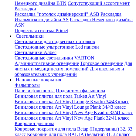
Немецкого дизайна ВТN
Сопутствующий ассортимент
Раскладки
Раскладка "потолок дизайнерский" ASB
Раскладка
Итальянского дизайна AS
Раскладка Немецкого дизайна
АSN
Подвесная система Primet
Светильники
Светильники для подвесных потолков
Светодиодные ультратонкие Led панели
Светильники Албес
Светодиодные светильники VARTON
Административное освещение
Торговое освещение
Для
чистых и медицинских помещений
Для школьных и
образовательных учреждений
Напольные покрытия
Фальшполы
Панели фальшпола
Подсистема фальшпола
Виниловая плитка для пола Tarkett Art Vinyl
Виниловая плитка Art Vinyl Lounge Kvadro 34/43 класс
Виниловая плитка Art Vinyl Lounge Plank 34/43 класс
Виниловая плитка Art Vinyl New Age Kvadro 32/41 класс
Виниловая плитка Art Vinyl New Age Plank 32/41 класс
Ковролин для пола
Ковровые покрытия для пола Betap (Нидерланды) 32, 33
класс
Ковролин для пола BALTA (Бельгия) 31, 32 класс