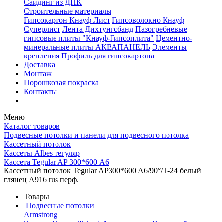
Сайдинг из ДПК
Строительные материалы
Гипсокартон Кнауф Лист
Гипсоволокно Кнауф
Суперлист
Лента Дихтунгсбанд
Пазогребневые
гипсовые плиты "Кнауф-Гипсоплита"
Цементно-
минеральные плиты АКВАПАНЕЛЬ
Элементы
крепления
Профиль для гипсокартона
Доставка
Монтаж
Порошковая покраска
Контакты
Меню
Каталог товаров
Подвесные потолки и панели для подвесного потолка
Кассетный потолок
Кассеты Albes тегуляр
Кассета Tegular AP 300*600 А6
Кассетный потолок Tegular AP300*600 A6/90°/Т-24 белый
глянец A916 rus перф.
Товары
Подвесные потолки
Armstrong