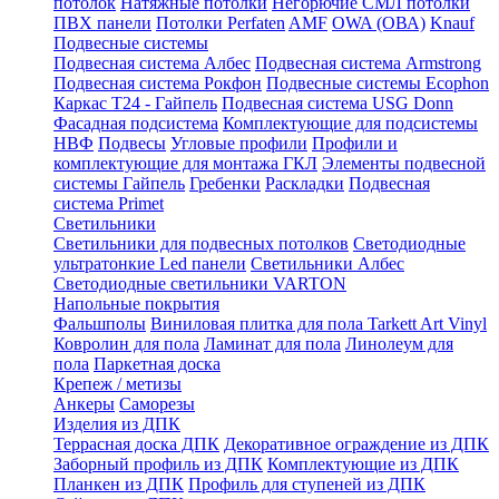
потолок
Натяжные потолки
Негорючие СМЛ потолки
ПВХ панели
Потолки Perfaten
AMF
OWA (ОВА)
Knauf
Подвесные системы
Подвесная система Албес
Подвесная система Armstrong
Подвесная система Рокфон
Подвесные системы Ecophon
Каркас Т24 - Гайпель
Подвесная система USG Donn
Фасадная подсистема
Комплектующие для подсистемы
НВФ
Подвесы
Угловые профили
Профили и
комплектующие для монтажа ГКЛ
Элементы подвесной
системы Гайпель
Гребенки
Раскладки
Подвесная
система Primet
Светильники
Светильники для подвесных потолков
Светодиодные
ультратонкие Led панели
Светильники Албес
Светодиодные светильники VARTON
Напольные покрытия
Фальшполы
Виниловая плитка для пола Tarkett Art Vinyl
Ковролин для пола
Ламинат для пола
Линолеум для
пола
Паркетная доска
Крепеж / метизы
Анкеры
Саморезы
Изделия из ДПК
Террасная доска ДПК
Декоративное ограждение из ДПК
Заборный профиль из ДПК
Комплектующие из ДПК
Планкен из ДПК
Профиль для ступеней из ДПК