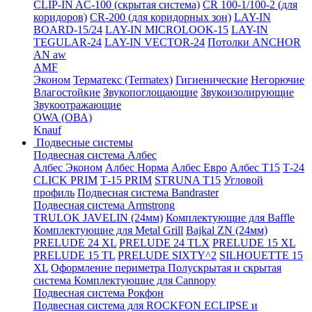
CLIP-IN AC-100 (скрытая система)
CR 100-1/100-2 (для
коридоров)
CR-200 (для коридорных зон)
LAY-IN
BOARD-15/24
LAY-IN MICROLOOK-15
LAY-IN
TEGULAR-24
LAY-IN VECTOR-24
Потолки ANCHOR
AN aw
AMF
Эконом
Терматекс (Termatex)
Гигиенические
Негорючие
Влагостойкие
Звукопоглощающие
Звукоизолирующие
Звукоотражающие
OWA (ОВА)
Knauf
Подвесные системы
Подвесная система Албес
Албес Эконом
Албес Норма
Албес Евро
Албес T15
Т-24
CLICK PRIM
Т-15 PRIM
STRUNA Т15
Угловой
профиль
Подвесная система Bandraster
Подвесная система Armstrong
TRULOK JAVELIN (24мм)
Комплектующие для Baffle
Комплектующие для Metal Grill
Bajkal ZN (24мм)
PRELUDE 24 XL
PRELUDE 24 TLX
PRELUDE 15 XL
PRELUDE 15 TL
PRELUDE SIXTY^2
SILHOUETTE 15
XL
Оформление периметра
Полускрытая и скрытая
система
Комплектующие для Cannopy
Подвесная система Рокфон
Подвесная система для ROCKFON ECLIPSE и