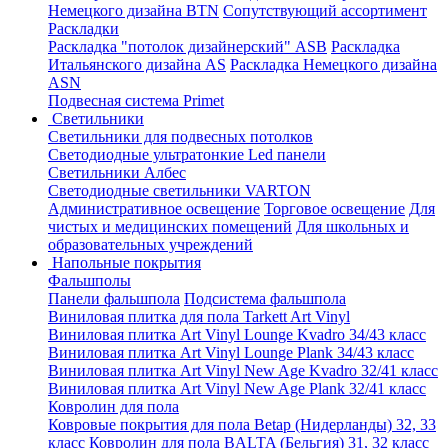
Немецкого дизайна ВТN
Сопутствующий ассортимент
Раскладки
Раскладка "потолок дизайнерский" ASB
Раскладка
Итальянского дизайна AS
Раскладка Немецкого дизайна
АSN
Подвесная система Primet
Светильники
Светильники для подвесных потолков
Светодиодные ультратонкие Led панели
Светильники Албес
Светодиодные светильники VARTON
Административное освещение
Торговое освещение
Для
чистых и медицинских помещений
Для школьных и
образовательных учреждений
Напольные покрытия
Фальшполы
Панели фальшпола
Подсистема фальшпола
Виниловая плитка для пола Tarkett Art Vinyl
Виниловая плитка Art Vinyl Lounge Kvadro 34/43 класс
Виниловая плитка Art Vinyl Lounge Plank 34/43 класс
Виниловая плитка Art Vinyl New Age Kvadro 32/41 класс
Виниловая плитка Art Vinyl New Age Plank 32/41 класс
Ковролин для пола
Ковровые покрытия для пола Betap (Нидерланды) 32, 33
класс
Ковролин для пола BALTA (Бельгия) 31, 32 класс