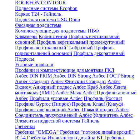
ROCKFON CONTOUR
Подвесные системы Ecophon
Каркас Т24 - Гайпель
Подвесная система USG Donn
Фасадная подсистема
Комплектующие для подсистемы НВФ
Кляммеры
Кронштейны
Профиль вертикальный
основной
Профиль вертикальный промежуточный
Профиль вертикальный Т-образный
Профиль
горизонтальный основной
Профиль декоративный
Подвесы
Угловые профили
Профили и комплектующие для монтажа ГКЛ
Албес DIN PRIM
Албес DIN Strong
Албес ГОСТ Strong
Албес Стандарт
Албес Финский Стандарт
Албес
Эконом
Анкерный подвес Албес
Краб Албес
Лента
монтажная (ЛМП) Албес
Маяк Албес
Профили арочные
Албес
Профили угловые Албес
Профиль (Россия)
Профиль Gyproc (Гипрок)
Профиль Knauf (Кнауф)
Профиль завершающий Албес
Прямой подвес Албес
Соединитель двухуровневый Албес
Удлинитель Албес
Элементы подвесной системы Гайпель
Гребенки
Гребенка "OMEGA"
Гребенка "потолок дизайнерский"
ВТ-4
Гребенка Итальянского дизайна BT
Гребенка