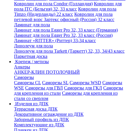
Ковролин для пола Condor (Голландия)
Ковролин для
пола ITC (Бельгия) 32, 33 класс
Ковролин для пола
Timzo (Нидерланды) 22 класс
Ковролин для пола
петлевой ворс Зартекс офисный (Россия) 32 класс
Ламинат для пола
Ламинат для пола Egger Pro 32, 33 класс (Германия)
Ламинат для пола Egger Pro 32, 33 класс (Россия)
Ламинат «RITTER» (Риттер) 33-34 класс
Линолеум для пола
Линолеум для пола Tarkett (Таркетт) 32, 33, 34/43 класс
Паркетная доска
Крепеж / метизы
Анкеры
АНКЕР-КЛИН ПОТОЛОЧНЫЙ
Саморезы
Саморезы CL
Саморезы SL
Саморезы WSD
Саморезы
WSE
Саморезы для ГВЛ
Саморезы для ГКЛ
Саморезы
для крепления из стали
Саморезы для крепления из
стали со сверлом
Изделия из ДПК
Террасная доска ДПК
Декоративное ограждение из ДПК
Заборный профиль из ДПК
Комплектующие из ДПК
Планкен из ДПК