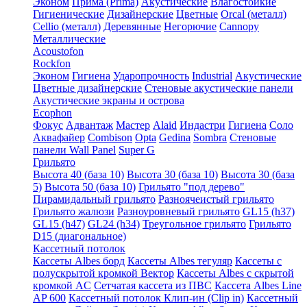
Эконом
Прима (Prima)
Акустические
Влагостойкие
Гигиенические
Дизайнерские
Цветные
Orcal (металл)
Cellio (металл)
Деревянные
Негорючие
Cannopy
Металлические
Acoustofon
Rockfon
Эконом
Гигиена
Ударопрочность
Industrial
Акустические
Цветные дизайнерские
Стеновые акустические панели
Акустические экраны и острова
Ecophon
Фокус
Адвантаж
Мастер
Alaid
Индастри
Гигиена
Соло
Аквафайер
Combison
Opta
Gedina
Sombra
Стеновые
панели Wall Panel
Super G
Грильято
Высота 40 (база 10)
Высота 30 (база 10)
Высота 30 (база
5)
Высота 50 (база 10)
Грильято "под дерево"
Пирамидальный грильято
Разноячеистый грильято
Грильято жалюзи
Разноуровневый грильято
GL15 (h37)
GL15 (h47)
GL24 (h34)
Треугольное грильято
Грильято
D15 (диагональное)
Кассетный потолок
Кассеты Albes борд
Кассеты Albes тегуляр
Кассеты с
полускрытой кромкой Вектор
Кассеты Albes с скрытой
кромкой AC
Сетчатая кассета из ПВС
Кассета Albes Line
AP 600
Кассетный потолок Клип-ин (Clip in)
Кассетный