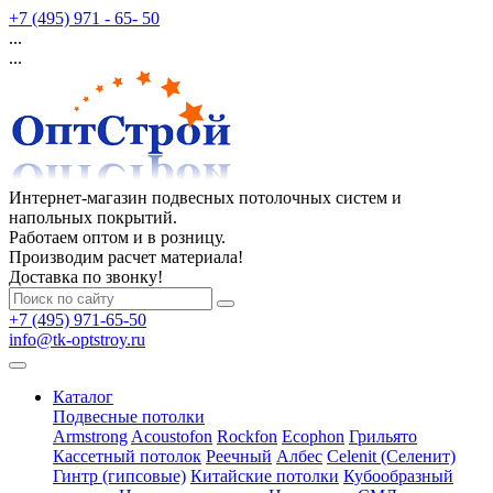
+7 (495) 971 - 65- 50
...
...
Интернет-магазин подвесных потолочных систем и
напольных покрытий.
Работаем оптом и в розницу.
Производим расчет материала!
Доставка по звонку!
+7 (495) 971-65-50
info@tk-optstroy.ru
Каталог
Подвесные потолки
Armstrong
Acoustofon
Rockfon
Ecophon
Грильято
Кассетный потолок
Реечный
Албес
Celenit (Селенит)
Гинтр (гипсовые)
Китайские потолки
Кубообразный