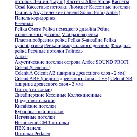
потолок Лей-ин (Lay in)
Кассеты Albes Strong
Кассеты
Cesal
Кассетные потолки Люмсвет
Кассетные потолки
Гайпель
Акустические панели Sound Prim (Албес)
Панель коридорная
Реечный
Рейка Омега
Рейка немецкого дизайна
Рейка
итальянского дизайна
V-образная рейка
Пластинообразная рейка
Рейка S-дизайна
Рейка
кубообразная
Рейка прямоугольного дизайна
Фасадная
рейка
Реечные потолки Гайпель
Албес
Акустические потолки острова Албес SOUND PROFI
Celenit (Селенит)
Celenit A
Celenit AB (ширина древесного слоя - 2 мм)
Celenit ABE (ширина древесного слоя - 1 мм)
Celenit NB
(ширина древесного слоя - 3 мм)
Гинтр (гипсовые)
Дизайнерские
Кесонные
Коллекционные
Представительские
Китайские потолки
Кубообразный потолок
Натяжные потолки
Негорючие СМЛ потолки
ПВХ панели
Потолки Perfaten