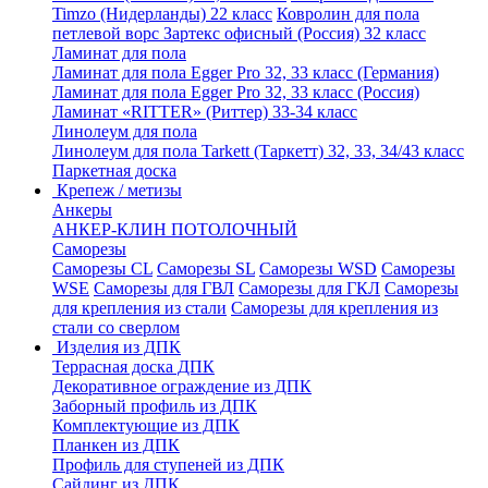
Timzo (Нидерланды) 22 класс
Ковролин для пола
петлевой ворс Зартекс офисный (Россия) 32 класс
Ламинат для пола
Ламинат для пола Egger Pro 32, 33 класс (Германия)
Ламинат для пола Egger Pro 32, 33 класс (Россия)
Ламинат «RITTER» (Риттер) 33-34 класс
Линолеум для пола
Линолеум для пола Tarkett (Таркетт) 32, 33, 34/43 класс
Паркетная доска
Крепеж / метизы
Анкеры
АНКЕР-КЛИН ПОТОЛОЧНЫЙ
Саморезы
Саморезы CL
Саморезы SL
Саморезы WSD
Саморезы
WSE
Саморезы для ГВЛ
Саморезы для ГКЛ
Саморезы
для крепления из стали
Саморезы для крепления из
стали со сверлом
Изделия из ДПК
Террасная доска ДПК
Декоративное ограждение из ДПК
Заборный профиль из ДПК
Комплектующие из ДПК
Планкен из ДПК
Профиль для ступеней из ДПК
Сайдинг из ДПК