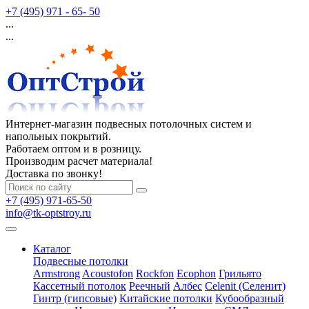
+7 (495) 971 - 65- 50
...
...
Интернет-магазин подвесных потолочных систем и
напольных покрытий.
Работаем оптом и в розницу.
Производим расчет материала!
Доставка по звонку!
+7 (495) 971-65-50
info@tk-optstroy.ru
Каталог
Подвесные потолки
Armstrong
Acoustofon
Rockfon
Ecophon
Грильято
Кассетный потолок
Реечный
Албес
Celenit (Селенит)
Гинтр (гипсовые)
Китайские потолки
Кубообразный