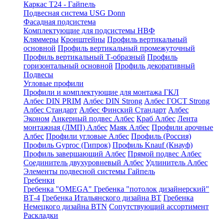
Каркас Т24 - Гайпель
Подвесная система USG Donn
Фасадная подсистема
Комплектующие для подсистемы НВФ
Кляммеры
Кронштейны
Профиль вертикальный
основной
Профиль вертикальный промежуточный
Профиль вертикальный Т-образный
Профиль
горизонтальный основной
Профиль декоративный
Подвесы
Угловые профили
Профили и комплектующие для монтажа ГКЛ
Албес DIN PRIM
Албес DIN Strong
Албес ГОСТ Strong
Албес Стандарт
Албес Финский Стандарт
Албес
Эконом
Анкерный подвес Албес
Краб Албес
Лента
монтажная (ЛМП) Албес
Маяк Албес
Профили арочные
Албес
Профили угловые Албес
Профиль (Россия)
Профиль Gyproc (Гипрок)
Профиль Knauf (Кнауф)
Профиль завершающий Албес
Прямой подвес Албес
Соединитель двухуровневый Албес
Удлинитель Албес
Элементы подвесной системы Гайпель
Гребенки
Гребенка "OMEGA"
Гребенка "потолок дизайнерский"
ВТ-4
Гребенка Итальянского дизайна BT
Гребенка
Немецкого дизайна ВТN
Сопутствующий ассортимент
Раскладки