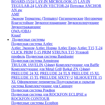
BOARD-15/24
LAY-IN MICROLOOK-15
LAY-IN
TEGULAR-24
LAY-IN VECTOR-24
Потолки ANCHOR
AN aw
AMF
Эконом
Терматекс (Termatex)
Гигиенические
Негорючие
Влагостойкие
Звукопоглощающие
Звукоизолирующие
Звукоотражающие
OWA (ОВА)
Knauf
Подвесные системы
Подвесная система Албес
Албес Эконом
Албес Норма
Албес Евро
Албес T15
Т-24
CLICK PRIM
Т-15 PRIM
STRUNA Т15
Угловой
профиль
Подвесная система Bandraster
Подвесная система Armstrong
TRULOK JAVELIN (24мм)
Комплектующие для Baffle
Комплектующие для Metal Grill
Bajkal ZN (24мм)
PRELUDE 24 XL
PRELUDE 24 TLX
PRELUDE 15 XL
PRELUDE 15 TL
PRELUDE SIXTY^2
SILHOUETTE 15
XL
Оформление периметра
Полускрытая и скрытая
система
Комплектующие для Cannopy
Подвесная система Рокфон
Подвесная система для ROCKFON ECLIPSE и
ROCKFON CONTOUR
Подвесные системы Ecophon