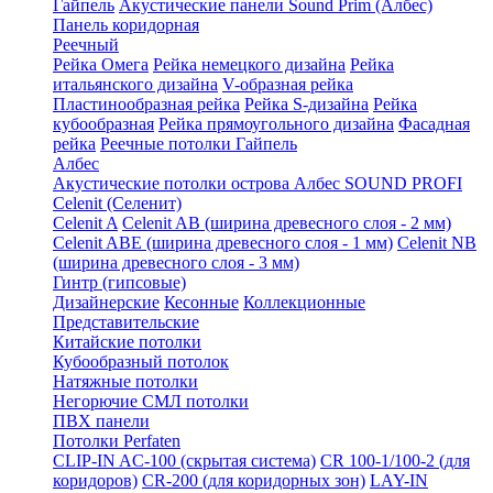
Гайпель
Акустические панели Sound Prim (Албес)
Панель коридорная
Реечный
Рейка Омега
Рейка немецкого дизайна
Рейка
итальянского дизайна
V-образная рейка
Пластинообразная рейка
Рейка S-дизайна
Рейка
кубообразная
Рейка прямоугольного дизайна
Фасадная
рейка
Реечные потолки Гайпель
Албес
Акустические потолки острова Албес SOUND PROFI
Celenit (Селенит)
Celenit A
Celenit AB (ширина древесного слоя - 2 мм)
Celenit ABE (ширина древесного слоя - 1 мм)
Celenit NB
(ширина древесного слоя - 3 мм)
Гинтр (гипсовые)
Дизайнерские
Кесонные
Коллекционные
Представительские
Китайские потолки
Кубообразный потолок
Натяжные потолки
Негорючие СМЛ потолки
ПВХ панели
Потолки Perfaten
CLIP-IN AC-100 (скрытая система)
CR 100-1/100-2 (для
коридоров)
CR-200 (для коридорных зон)
LAY-IN