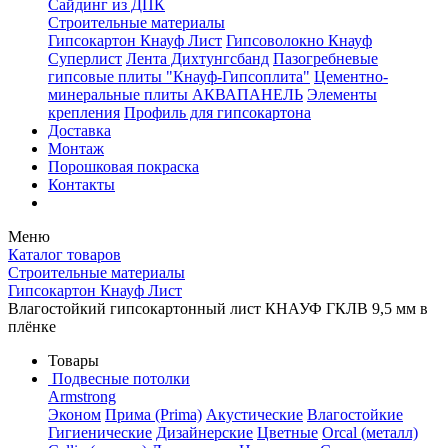
Сайдинг из ДПК
Строительные материалы
Гипсокартон Кнауф Лист
Гипсоволокно Кнауф
Суперлист
Лента Дихтунгсбанд
Пазогребневые
гипсовые плиты "Кнауф-Гипсоплита"
Цементно-
минеральные плиты АКВАПАНЕЛЬ
Элементы
крепления
Профиль для гипсокартона
Доставка
Монтаж
Порошковая покраска
Контакты
Меню
Каталог товаров
Строительные материалы
Гипсокартон Кнауф Лист
Влагостойкий гипсокартонный лист КНАУФ ГКЛВ 9,5 мм в
плёнке
Товары
Подвесные потолки
Armstrong
Эконом
Прима (Prima)
Акустические
Влагостойкие
Гигиенические
Дизайнерские
Цветные
Orcal (металл)