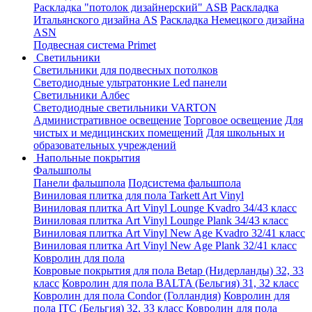
Раскладка "потолок дизайнерский" ASB
Раскладка
Итальянского дизайна AS
Раскладка Немецкого дизайна
АSN
Подвесная система Primet
Светильники
Светильники для подвесных потолков
Светодиодные ультратонкие Led панели
Светильники Албес
Светодиодные светильники VARTON
Административное освещение
Торговое освещение
Для
чистых и медицинских помещений
Для школьных и
образовательных учреждений
Напольные покрытия
Фальшполы
Панели фальшпола
Подсистема фальшпола
Виниловая плитка для пола Tarkett Art Vinyl
Виниловая плитка Art Vinyl Lounge Kvadro 34/43 класс
Виниловая плитка Art Vinyl Lounge Plank 34/43 класс
Виниловая плитка Art Vinyl New Age Kvadro 32/41 класс
Виниловая плитка Art Vinyl New Age Plank 32/41 класс
Ковролин для пола
Ковровые покрытия для пола Betap (Нидерланды) 32, 33
класс
Ковролин для пола BALTA (Бельгия) 31, 32 класс
Ковролин для пола Condor (Голландия)
Ковролин для
пола ITC (Бельгия) 32, 33 класс
Ковролин для пола