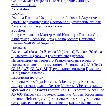
Cellio (металл)
Деревянные
Негорючие
Cannopy
Металлические
Acoustofon
Rockfon
Эконом
Гигиена
Ударопрочность
Industrial
Акустические
Цветные дизайнерские
Стеновые акустические панели
Акустические экраны и острова
Ecophon
Фокус
Адвантаж
Мастер
Alaid
Индастри
Гигиена
Соло
Аквафайер
Combison
Opta
Gedina
Sombra
Стеновые
панели Wall Panel
Super G
Грильято
Высота 40 (база 10)
Высота 30 (база 10)
Высота 30 (база
5)
Высота 50 (база 10)
Грильято "под дерево"
Пирамидальный грильято
Разноячеистый грильято
Грильято жалюзи
Разноуровневый грильято
GL15 (h37)
GL15 (h47)
GL24 (h34)
Треугольное грильято
Грильято
D15 (диагональное)
Кассетный потолок
Кассеты Albes борд
Кассеты Albes тегуляр
Кассеты с
полускрытой кромкой Вектор
Кассеты Albes с скрытой
кромкой AC
Сетчатая кассета из ПВС
Кассета Albes Line
AP 600
Кассетный потолок Клип-ин (Clip in)
Кассетный
потолок Лей-ин (Lay in)
Кассеты Albes Strong
Кассеты
Cesal
Кассетные потолки Люмсвет
Кассетные потолки