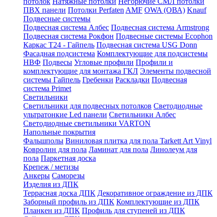
потолок
Натяжные потолки
Негорючие СМЛ потолки
ПВХ панели
Потолки Perfaten
AMF
OWA (ОВА)
Knauf
Подвесные системы
Подвесная система Албес
Подвесная система Armstrong
Подвесная система Рокфон
Подвесные системы Ecophon
Каркас Т24 - Гайпель
Подвесная система USG Donn
Фасадная подсистема
Комплектующие для подсистемы
НВФ
Подвесы
Угловые профили
Профили и
комплектующие для монтажа ГКЛ
Элементы подвесной
системы Гайпель
Гребенки
Раскладки
Подвесная
система Primet
Светильники
Светильники для подвесных потолков
Светодиодные
ультратонкие Led панели
Светильники Албес
Светодиодные светильники VARTON
Напольные покрытия
Фальшполы
Виниловая плитка для пола Tarkett Art Vinyl
Ковролин для пола
Ламинат для пола
Линолеум для
пола
Паркетная доска
Крепеж / метизы
Анкеры
Саморезы
Изделия из ДПК
Террасная доска ДПК
Декоративное ограждение из ДПК
Заборный профиль из ДПК
Комплектующие из ДПК
Планкен из ДПК
Профиль для ступеней из ДПК