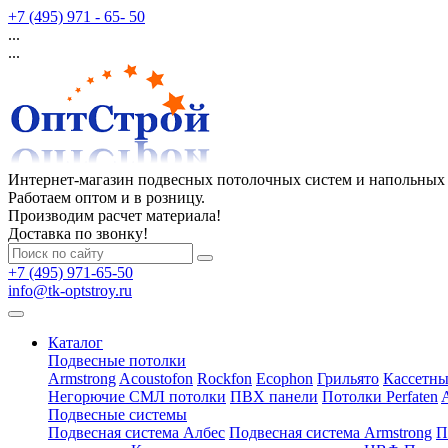
+7 (495) 971 - 65- 50
...
...
Интернет-магазин подвесных потолочных систем и напольных
Работаем оптом и в розницу.
Производим расчет материала!
Доставка по звонку!
+7 (495) 971-65-50
info@tk-optstroy.ru
Каталог
Подвесные потолки
Armstrong
Acoustofon
Rockfon
Ecophon
Грильято
Кассетны
Негорючие СМЛ потолки
ПВХ панели
Потолки Perfaten
Подвесные системы
Подвесная система Албес
Подвесная система Armstrong
П