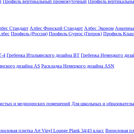
й
Профиль вертикальный промежуточный
Профиль вертикальны
лбес Стандарт
Албес Финский Стандарт
Албес Эконом
Анкерны
лбес
Профиль (Россия)
Профиль Gyproc (Гипрок)
Профиль Knauf
Т-4
Гребенка Итальянского дизайна BT
Гребенка Немецкого диз
янского дизайна AS
Раскладка Немецкого дизайна АSN
чистых и медицинских помещений
Для школьных и образовател
ниловая плитка Art Vinyl Lounge Plank 34/43 класс
Виниловая пли