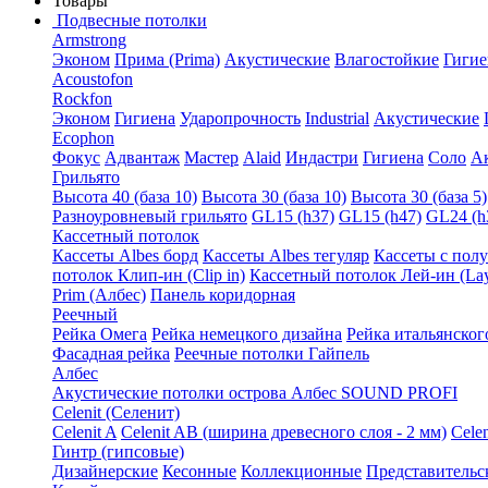
Товары
Подвесные потолки
Armstrong
Эконом
Прима (Prima)
Акустические
Влагостойкие
Гигие
Acoustofon
Rockfon
Эконом
Гигиена
Ударопрочность
Industrial
Акустические
Ecophon
Фокус
Адвантаж
Мастер
Alaid
Индастри
Гигиена
Соло
А
Грильято
Высота 40 (база 10)
Высота 30 (база 10)
Высота 30 (база 5)
Разноуровневый грильято
GL15 (h37)
GL15 (h47)
GL24 (h
Кассетный потолок
Кассеты Albes борд
Кассеты Albes тегуляр
Кассеты с пол
потолок Клип-ин (Clip in)
Кассетный потолок Лей-ин (Lay
Prim (Албес)
Панель коридорная
Реечный
Рейка Омега
Рейка немецкого дизайна
Рейка итальянског
Фасадная рейка
Реечные потолки Гайпель
Албес
Акустические потолки острова Албес SOUND PROFI
Celenit (Селенит)
Celenit A
Celenit AB (ширина древесного слоя - 2 мм)
Cele
Гинтр (гипсовые)
Дизайнерские
Кесонные
Коллекционные
Представительс