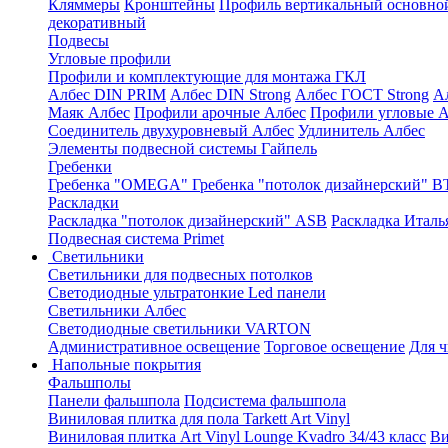
Кляммеры
Кронштейны
Профиль вертикальный основно
декоративный
Подвесы
Угловые профили
Профили и комплектующие для монтажа ГКЛ
Албес DIN PRIM
Албес DIN Strong
Албес ГОСТ Strong
А
Маяк Албес
Профили арочные Албес
Профили угловые А
Соединитель двухуровневый Албес
Удлинитель Албес
Элементы подвесной системы Гайпель
Гребенки
Гребенка "OMEGA"
Гребенка "потолок дизайнерский" В
Раскладки
Раскладка "потолок дизайнерский" ASB
Раскладка Италь
Подвесная система Primet
Светильники
Светильники для подвесных потолков
Светодиодные ультратонкие Led панели
Светильники Албес
Светодиодные светильники VARTON
Административное освещение
Торговое освещение
Для 
Напольные покрытия
Фальшполы
Панели фальшпола
Подсистема фальшпола
Виниловая плитка для пола Tarkett Art Vinyl
Виниловая плитка Art Vinyl Lounge Kvadro 34/43 класс
Ви