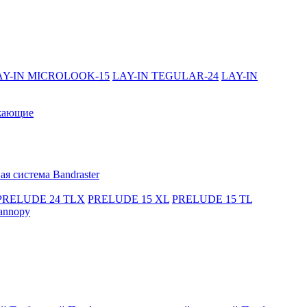
AY-IN MICROLOOK-15
LAY-IN TEGULAR-24
LAY-IN
жающие
я система Bandraster
PRELUDE 24 TLX
PRELUDE 15 XL
PRELUDE 15 TL
annopy