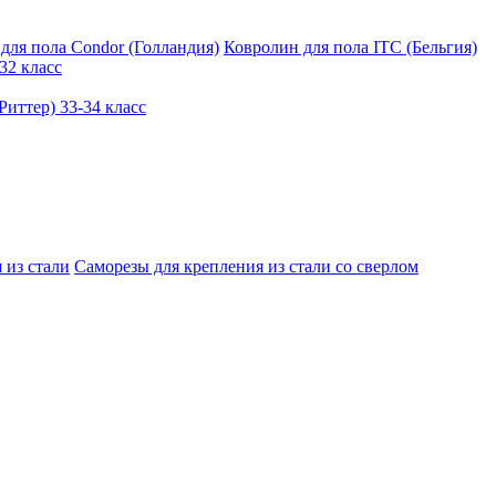
для пола Condor (Голландия)
Ковролин для пола ITC (Бельгия)
32 класс
иттер) 33-34 класс
 из стали
Саморезы для крепления из стали со сверлом