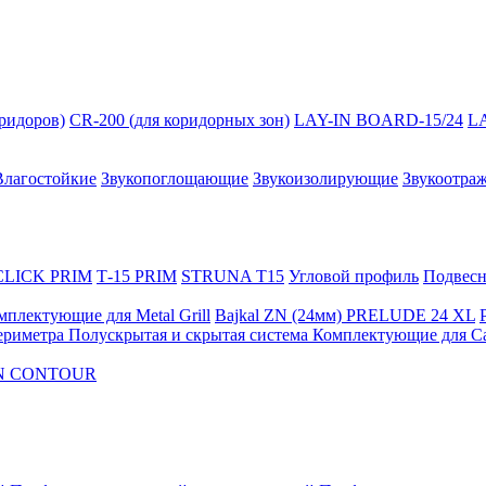
оридоров)
CR-200 (для коридорных зон)
LAY-IN BOARD-15/24
L
Влагостойкие
Звукопоглощающие
Звукоизолирующие
Звукоотра
 CLICK PRIM
Т-15 PRIM
STRUNA Т15
Угловой профиль
Подвесна
мплектующие для Metal Grill
Bajkal ZN (24мм)
PRELUDE 24 XL
ериметра
Полускрытая и скрытая система
Комплектующие для C
FON CONTOUR