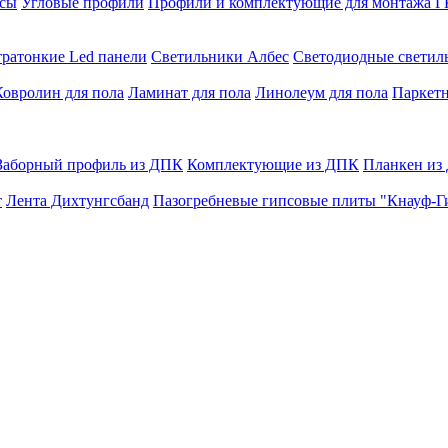
сы
Угловые профили
Профили и комплектующие для монтажа 
тратонкие Led панели
Светильники Албес
Светодиодные свети
Ковролин для пола
Ламинат для пола
Линолеум для пола
Паркетн
Заборный профиль из ДПК
Комплектующие из ДПК
Планкен из
т
Лента Дихтунгсбанд
Пазогребневые гипсовые плиты "Кнауф-Г