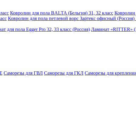
ласс
Ковролин для пола BALTA (Бельгия) 31, 32 класс
Ковролин 
асс
Ковролин для пола петлевой ворс Зартекс офисный (Россия) 
ат для пола Egger Pro 32, 33 класс (Россия)
Ламинат «RITTER» (Р
E
Саморезы для ГВЛ
Саморезы для ГКЛ
Саморезы для крепления