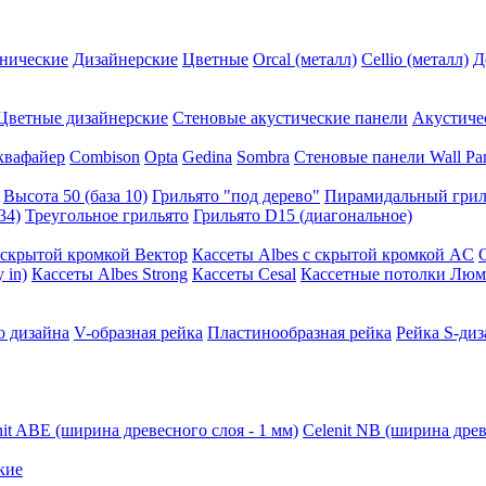
нические
Дизайнерские
Цветные
Orcal (металл)
Cellio (металл)
Д
Цветные дизайнерские
Стеновые акустические панели
Акустиче
квафайер
Combison
Opta
Gedina
Sombra
Стеновые панели Wall Pa
Высота 50 (база 10)
Грильято "под дерево"
Пирамидальный грил
34)
Треугольное грильято
Грильято D15 (диагональное)
ускрытой кромкой Вектор
Кассеты Albes с скрытой кромкой AC
 in)
Кассеты Albes Strong
Кассеты Cesal
Кассетные потолки Люм
о дизайна
V-образная рейка
Пластинообразная рейка
Рейка S-диз
nit ABE (ширина древесного слоя - 1 мм)
Celenit NB (ширина древ
кие