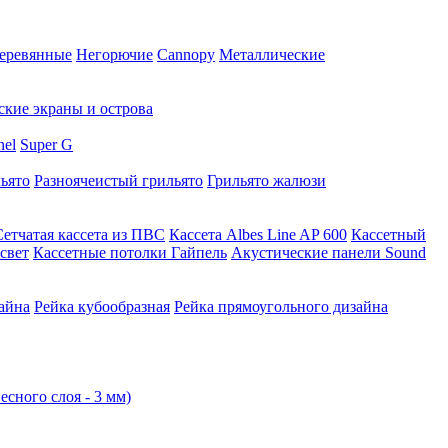
еревянные
Негорючие
Cannopy
Металлические
ские экраны и острова
nel
Super G
ьято
Разноячеистый грильято
Грильято жалюзи
Сетчатая кассета из ПВС
Кассета Albes Line AP 600
Кассетный
свет
Кассетные потолки Гайпель
Акустические панели Sound
айна
Рейка кубообразная
Рейка прямоугольного дизайна
есного слоя - 3 мм)