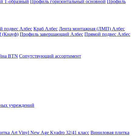
й Т-образный
Профиль горизонтальный основной
Профиль
й подвес Албес
Краб Албес
Лента монтажная (ЛМП) Албес
 (Кнауф)
Профиль завершающий Албес
Прямой подвес Албес
айна ВТN
Сопутствующий ассортимент
ьных учреждений
тка Art Vinyl New Age Kvadro 32/41 класс
Виниловая плитка