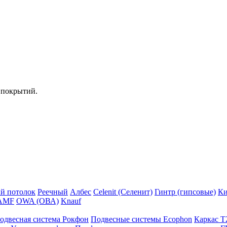
 покрытий.
й потолок
Реечный
Албес
Celenit (Селенит)
Гинтр (гипсовые)
Ки
AMF
OWA (ОВА)
Knauf
одвесная система Рокфон
Подвесные системы Ecophon
Каркас Т