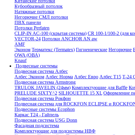
Китайские потолки
Кубообразный потолок
Натяжные потолки
Негорючие СМЛ потолки
ПВХ панели
Потолки Perfaten
CLIP-IN AC-100 (скрытая система)
CR 100-1/100-2 (для к
VECTOR-24
Потолки ANCHOR AN aw
AMF
Эконом
Терматекс (Termatex)
Гигиенические
Негорючие
OWA (ОВА)
Knauf
Подвесные системы
Подвесная система Албес
Албес Эконом
Албес Норма
Албес Евро
Албес T15
Т-24
Подвесная система Armstrong
TRULOK JAVELIN (24мм)
Комплектующие для Baffle
Ко
PRELUDE SIXTY^2
SILHOUETTE 15 XL
Оформление п
Подвесная система Рокфон
Подвесная система для ROCKFON ECLIPSE и ROCK
Подвесные системы Ecophon
Каркас Т24 - Гайпель
Подвесная система USG Donn
Фасадная подсистема
Комплектующие для подсистемы НВФ