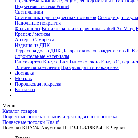
подсистема
Комплектующие для подсистемы НВФ
Подве
Подвесная система Primet
Светильники
Светильники для подвесных потолков
Светодиодные уль
Напольные покрытия
Фальшполы
Виниловая плитка для пола Tarkett Art Vinyl
Крепеж / метизы
Анкеры
Саморезы
Изделия из ДПК
Террасная доска ДПК
Декоративное ограждение из ДПК
Строительные материалы
Гипсокартон Кнауф Лист
Гипсоволокно Кнауф Суперлис
Элементы крепления
Профиль для гипсокартона
Доставка
Монтаж
Порошковая покраска
Контакты
Меню
Каталог товаров
Подвесные потолки и панели для подвесного потолка
Подвесные потолки Knauf
Потолки КНАУФ Акустика ППГЗ-Б1-8/18КР-4ПК Черная