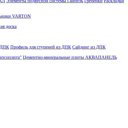
ГКЛ
Элементы подвесной системы Гайпель
Гребенки
Раскладки
льники VARTON
ая доска
 ДПК
Профиль для ступеней из ДПК
Сайдинг из ДПК
ипсоплита"
Цементно-минеральные плиты АКВАПАНЕЛЬ