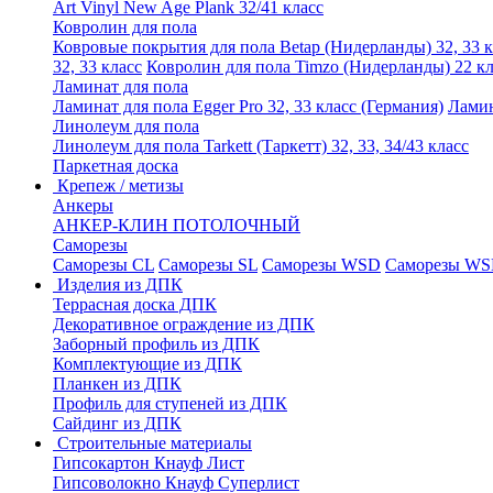
Art Vinyl New Age Plank 32/41 класс
Ковролин для пола
Ковровые покрытия для пола Betap (Нидерланды) 32, 33 к
32, 33 класс
Ковролин для пола Timzo (Нидерланды) 22 кл
Ламинат для пола
Ламинат для пола Egger Pro 32, 33 класс (Германия)
Ламин
Линолеум для пола
Линолеум для пола Tarkett (Таркетт) 32, 33, 34/43 класс
Паркетная доска
Крепеж / метизы
Анкеры
АНКЕР-КЛИН ПОТОЛОЧНЫЙ
Саморезы
Саморезы CL
Саморезы SL
Саморезы WSD
Саморезы WS
Изделия из ДПК
Террасная доска ДПК
Декоративное ограждение из ДПК
Заборный профиль из ДПК
Комплектующие из ДПК
Планкен из ДПК
Профиль для ступеней из ДПК
Сайдинг из ДПК
Строительные материалы
Гипсокартон Кнауф Лист
Гипсоволокно Кнауф Суперлист