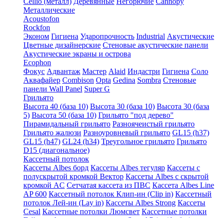
Cellio (металл)
Деревянные
Негорючие
Cannopy
Металлические
Acoustofon
Rockfon
Эконом
Гигиена
Ударопрочность
Industrial
Акустические
Цветные дизайнерские
Стеновые акустические панели
Акустические экраны и острова
Ecophon
Фокус
Адвантаж
Мастер
Alaid
Индастри
Гигиена
Соло
Аквафайер
Combison
Opta
Gedina
Sombra
Стеновые
панели Wall Panel
Super G
Грильято
Высота 40 (база 10)
Высота 30 (база 10)
Высота 30 (база
5)
Высота 50 (база 10)
Грильято "под дерево"
Пирамидальный грильято
Разноячеистый грильято
Грильято жалюзи
Разноуровневый грильято
GL15 (h37)
GL15 (h47)
GL24 (h34)
Треугольное грильято
Грильято
D15 (диагональное)
Кассетный потолок
Кассеты Albes борд
Кассеты Albes тегуляр
Кассеты с
полускрытой кромкой Вектор
Кассеты Albes с скрытой
кромкой AC
Сетчатая кассета из ПВС
Кассета Albes Line
AP 600
Кассетный потолок Клип-ин (Clip in)
Кассетный
потолок Лей-ин (Lay in)
Кассеты Albes Strong
Кассеты
Cesal
Кассетные потолки Люмсвет
Кассетные потолки