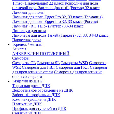
Timzo (Нидерланды) 22 класс
Ковролин для пола
петлевой ворс Зартекс офисный (Россия) 32 класс
Ламинат для пола
Ламинат для пола Egger Pro 32, 33 класс (Германия)
Ламинат для пола Egger Pro 32, 33 класс (Россия)
Ламинат «RITTER» (Риттер) 33-34 класс
Линолеум для пола
Линолеум для пола Tarkett (Таркетт) 32, 33, 34/43 класс
Паркетная доска
Крепеж / метизы
Анкеры
АНКЕР-КЛИН ПОТОЛОЧНЫЙ
Саморезы
Саморезы CL
Саморезы SL
Саморезы WSD
Саморезы
WSE
Саморезы для ГВЛ
Саморезы для ГКЛ
Саморезы
для крепления из стали
Саморезы для крепления из
стали со сверлом
Изделия из ДПК
Террасная доска ДПК
Декоративное ограждение из ДПК
Заборный профиль из ДПК
Комплектующие из ДПК
Планкен из ДПК
Профиль для ступеней из ДПК
Сайдинг из ДПК