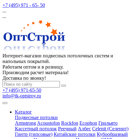
+7 (495) 971 - 65- 50
...
...
Интернет-магазин подвесных потолочных систем и
напольных покрытий.
Работаем оптом и в розницу.
Производим расчет материала!
Доставка по звонку!
+7 (495) 971-65-50
info@tk-optstroy.ru
Каталог
Подвесные потолки
Armstrong
Acoustofon
Rockfon
Ecophon
Грильято
Кассетный потолок
Реечный
Албес
Celenit (Селенит)
Гинтр (гипсовые)
Китайские потолки
Кубообразный