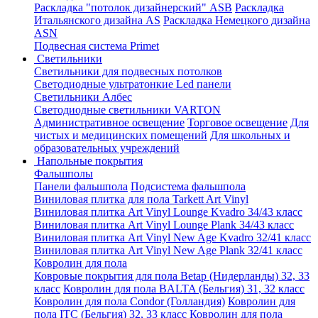
Раскладка "потолок дизайнерский" ASB
Раскладка
Итальянского дизайна AS
Раскладка Немецкого дизайна
АSN
Подвесная система Primet
Светильники
Светильники для подвесных потолков
Светодиодные ультратонкие Led панели
Светильники Албес
Светодиодные светильники VARTON
Административное освещение
Торговое освещение
Для
чистых и медицинских помещений
Для школьных и
образовательных учреждений
Напольные покрытия
Фальшполы
Панели фальшпола
Подсистема фальшпола
Виниловая плитка для пола Tarkett Art Vinyl
Виниловая плитка Art Vinyl Lounge Kvadro 34/43 класс
Виниловая плитка Art Vinyl Lounge Plank 34/43 класс
Виниловая плитка Art Vinyl New Age Kvadro 32/41 класс
Виниловая плитка Art Vinyl New Age Plank 32/41 класс
Ковролин для пола
Ковровые покрытия для пола Betap (Нидерланды) 32, 33
класс
Ковролин для пола BALTA (Бельгия) 31, 32 класс
Ковролин для пола Condor (Голландия)
Ковролин для
пола ITC (Бельгия) 32, 33 класс
Ковролин для пола