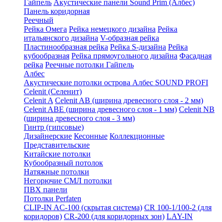
Гайпель
Акустические панели Sound Prim (Албес)
Панель коридорная
Реечный
Рейка Омега
Рейка немецкого дизайна
Рейка
итальянского дизайна
V-образная рейка
Пластинообразная рейка
Рейка S-дизайна
Рейка
кубообразная
Рейка прямоугольного дизайна
Фасадная
рейка
Реечные потолки Гайпель
Албес
Акустические потолки острова Албес SOUND PROFI
Celenit (Селенит)
Celenit A
Celenit AB (ширина древесного слоя - 2 мм)
Celenit ABE (ширина древесного слоя - 1 мм)
Celenit NB
(ширина древесного слоя - 3 мм)
Гинтр (гипсовые)
Дизайнерские
Кесонные
Коллекционные
Представительские
Китайские потолки
Кубообразный потолок
Натяжные потолки
Негорючие СМЛ потолки
ПВХ панели
Потолки Perfaten
CLIP-IN AC-100 (скрытая система)
CR 100-1/100-2 (для
коридоров)
CR-200 (для коридорных зон)
LAY-IN