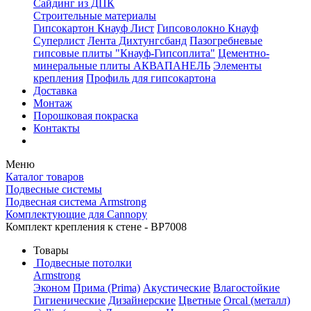
Сайдинг из ДПК
Строительные материалы
Гипсокартон Кнауф Лист
Гипсоволокно Кнауф
Суперлист
Лента Дихтунгсбанд
Пазогребневые
гипсовые плиты "Кнауф-Гипсоплита"
Цементно-
минеральные плиты АКВАПАНЕЛЬ
Элементы
крепления
Профиль для гипсокартона
Доставка
Монтаж
Порошковая покраска
Контакты
Меню
Каталог товаров
Подвесные системы
Подвесная система Armstrong
Комплектующие для Cannopy
Комплект крепления к стене - BP7008
Товары
Подвесные потолки
Armstrong
Эконом
Прима (Prima)
Акустические
Влагостойкие
Гигиенические
Дизайнерские
Цветные
Orcal (металл)