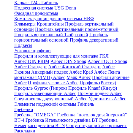
Каркас Т24 - Гайпель
Подвесная система USG Donn
Фасадная подсистема
Комплектующие для подсистемы НВФ
Кляммеры
Кронштейны
Профиль вертикальный
основной
Профиль вертикальный промежуточный
Профиль вертикальный Т-образный
Профиль
горизонтальный основной
Профиль декоративный
Подвесы
Угловые профили
Профили и комплектующие для монтажа ГКЛ
Албес DIN PRIM
Албес DIN Strong
Албес ГОСТ Strong
Албес Стандарт
Албес Финский Стандарт
Албес
Эконом
Анкерный подвес Албес
Краб Албес
Лента
монтажная (ЛМП) Албес
Маяк Албес
Профили арочные
Албес
Профили угловые Албес
Профиль (Россия)
Профиль Gyproc (Гипрок)
Профиль Knauf (Кнауф)
Профиль завершающий Албес
Прямой подвес Албес
Соединитель двухуровневый Албес
Удлинитель Албес
Элементы подвесной системы Гайпель
Гребенки
Гребенка "OMEGA"
Гребенка "потолок дизайнерский"
ВТ-4
Гребенка Итальянского дизайна BT
Гребенка
Немецкого дизайна ВТN
Сопутствующий ассортимент
Раскладки