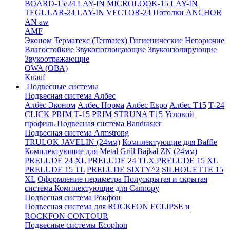
BOARD-15/24
LAY-IN MICROLOOK-15
LAY-IN
TEGULAR-24
LAY-IN VECTOR-24
Потолки ANCHOR
AN aw
AMF
Эконом
Терматекс (Termatex)
Гигиенические
Негорючие
Влагостойкие
Звукопоглощающие
Звукоизолирующие
Звукоотражающие
OWA (ОВА)
Knauf
Подвесные системы
Подвесная система Албес
Албес Эконом
Албес Норма
Албес Евро
Албес T15
Т-24
CLICK PRIM
Т-15 PRIM
STRUNA Т15
Угловой
профиль
Подвесная система Bandraster
Подвесная система Armstrong
TRULOK JAVELIN (24мм)
Комплектующие для Baffle
Комплектующие для Metal Grill
Bajkal ZN (24мм)
PRELUDE 24 XL
PRELUDE 24 TLX
PRELUDE 15 XL
PRELUDE 15 TL
PRELUDE SIXTY^2
SILHOUETTE 15
XL
Оформление периметра
Полускрытая и скрытая
система
Комплектующие для Cannopy
Подвесная система Рокфон
Подвесная система для ROCKFON ECLIPSE и
ROCKFON CONTOUR
Подвесные системы Ecophon