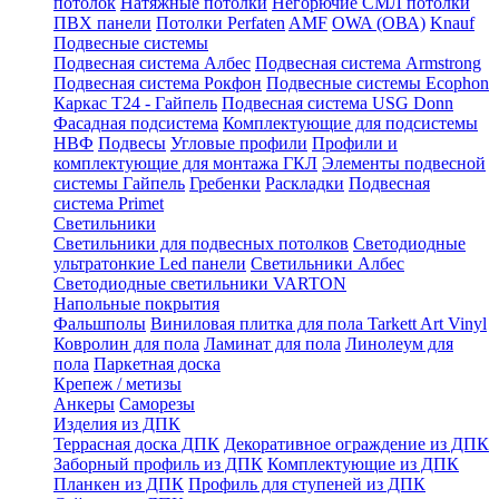
потолок
Натяжные потолки
Негорючие СМЛ потолки
ПВХ панели
Потолки Perfaten
AMF
OWA (ОВА)
Knauf
Подвесные системы
Подвесная система Албес
Подвесная система Armstrong
Подвесная система Рокфон
Подвесные системы Ecophon
Каркас Т24 - Гайпель
Подвесная система USG Donn
Фасадная подсистема
Комплектующие для подсистемы
НВФ
Подвесы
Угловые профили
Профили и
комплектующие для монтажа ГКЛ
Элементы подвесной
системы Гайпель
Гребенки
Раскладки
Подвесная
система Primet
Светильники
Светильники для подвесных потолков
Светодиодные
ультратонкие Led панели
Светильники Албес
Светодиодные светильники VARTON
Напольные покрытия
Фальшполы
Виниловая плитка для пола Tarkett Art Vinyl
Ковролин для пола
Ламинат для пола
Линолеум для
пола
Паркетная доска
Крепеж / метизы
Анкеры
Саморезы
Изделия из ДПК
Террасная доска ДПК
Декоративное ограждение из ДПК
Заборный профиль из ДПК
Комплектующие из ДПК
Планкен из ДПК
Профиль для ступеней из ДПК