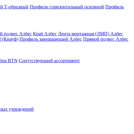
й Т-образный
Профиль горизонтальный основной
Профиль
й подвес Албес
Краб Албес
Лента монтажная (ЛМП) Албес
 (Кнауф)
Профиль завершающий Албес
Прямой подвес Албес
айна ВТN
Сопутствующий ассортимент
ьных учреждений