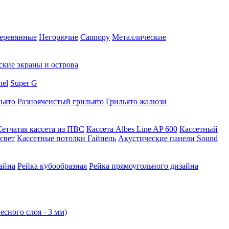
еревянные
Негорючие
Cannopy
Металлические
ские экраны и острова
nel
Super G
ьято
Разноячеистый грильято
Грильято жалюзи
Сетчатая кассета из ПВС
Кассета Albes Line AP 600
Кассетный
свет
Кассетные потолки Гайпель
Акустические панели Sound
айна
Рейка кубообразная
Рейка прямоугольного дизайна
есного слоя - 3 мм)