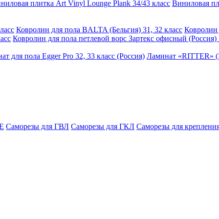
ниловая плитка Art Vinyl Lounge Plank 34/43 класс
Виниловая пли
ласс
Ковролин для пола BALTA (Бельгия) 31, 32 класс
Ковролин 
асс
Ковролин для пола петлевой ворс Зартекс офисный (Россия) 
ат для пола Egger Pro 32, 33 класс (Россия)
Ламинат «RITTER» (Р
E
Саморезы для ГВЛ
Саморезы для ГКЛ
Саморезы для крепления