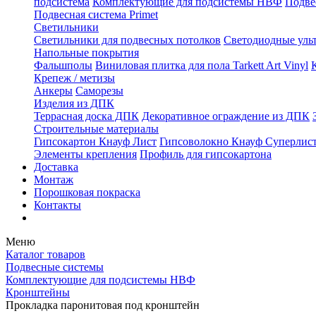
подсистема
Комплектующие для подсистемы НВФ
Подве
Подвесная система Primet
Светильники
Светильники для подвесных потолков
Светодиодные уль
Напольные покрытия
Фальшполы
Виниловая плитка для пола Tarkett Art Vinyl
Крепеж / метизы
Анкеры
Саморезы
Изделия из ДПК
Террасная доска ДПК
Декоративное ограждение из ДПК
Строительные материалы
Гипсокартон Кнауф Лист
Гипсоволокно Кнауф Суперлис
Элементы крепления
Профиль для гипсокартона
Доставка
Монтаж
Порошковая покраска
Контакты
Меню
Каталог товаров
Подвесные системы
Комплектующие для подсистемы НВФ
Кронштейны
Прокладка паронитовая под кронштейн