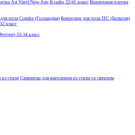
тка Art Vinyl New Age Kvadro 32/41 класс
Виниловая плитка
для пола Condor (Голландия)
Ковролин для пола ITC (Бельгия)
32 класс
иттер) 33-34 класс
 из стали
Саморезы для крепления из стали со сверлом