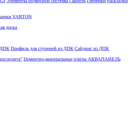
ГКЛ
Элементы подвесной системы Гайпель
Гребенки
Раскладки
льники VARTON
ая доска
 ДПК
Профиль для ступеней из ДПК
Сайдинг из ДПК
ипсоплита"
Цементно-минеральные плиты АКВАПАНЕЛЬ