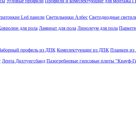
сы
Угловые профили
Профили и комплектующие для монтажа 
тратонкие Led панели
Светильники Албес
Светодиодные свети
Ковролин для пола
Ламинат для пола
Линолеум для пола
Паркетн
Заборный профиль из ДПК
Комплектующие из ДПК
Планкен из
т
Лента Дихтунгсбанд
Пазогребневые гипсовые плиты "Кнауф-Г