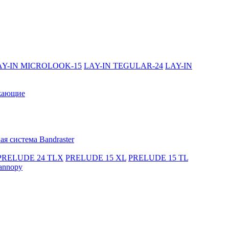
AY-IN MICROLOOK-15
LAY-IN TEGULAR-24
LAY-IN
жающие
я система Bandraster
PRELUDE 24 TLX
PRELUDE 15 XL
PRELUDE 15 TL
annopy