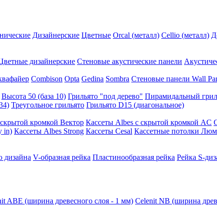
нические
Дизайнерские
Цветные
Orcal (металл)
Cellio (металл)
Д
Цветные дизайнерские
Стеновые акустические панели
Акустиче
квафайер
Combison
Opta
Gedina
Sombra
Стеновые панели Wall Pa
Высота 50 (база 10)
Грильято "под дерево"
Пирамидальный грил
34)
Треугольное грильято
Грильято D15 (диагональное)
ускрытой кромкой Вектор
Кассеты Albes с скрытой кромкой AC
 in)
Кассеты Albes Strong
Кассеты Cesal
Кассетные потолки Люм
о дизайна
V-образная рейка
Пластинообразная рейка
Рейка S-диз
nit ABE (ширина древесного слоя - 1 мм)
Celenit NB (ширина древ