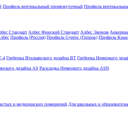
й
Профиль вертикальный промежуточный
Профиль вертикальны
лбес Стандарт
Албес Финский Стандарт
Албес Эконом
Анкерны
лбес
Профиль (Россия)
Профиль Gyproc (Гипрок)
Профиль Knauf
Т-4
Гребенка Итальянского дизайна BT
Гребенка Немецкого диз
янского дизайна AS
Раскладка Немецкого дизайна АSN
чистых и медицинских помещений
Для школьных и образовател