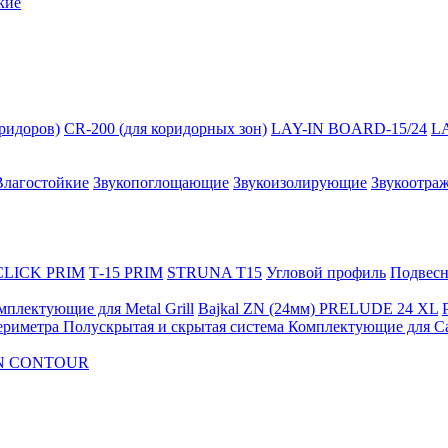
кие
оридоров)
CR-200 (для коридорных зон)
LAY-IN BOARD-15/24
L
Влагостойкие
Звукопоглощающие
Звукоизолирующие
Звукоотра
 CLICK PRIM
Т-15 PRIM
STRUNA Т15
Угловой профиль
Подвесна
мплектующие для Metal Grill
Bajkal ZN (24мм)
PRELUDE 24 XL
ериметра
Полускрытая и скрытая система
Комплектующие для C
FON CONTOUR