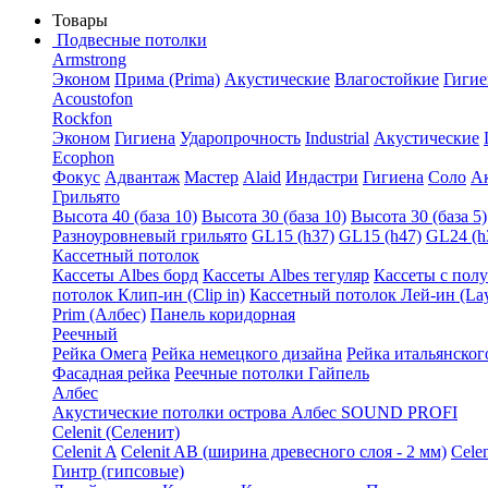
Товары
Подвесные потолки
Armstrong
Эконом
Прима (Prima)
Акустические
Влагостойкие
Гигие
Acoustofon
Rockfon
Эконом
Гигиена
Ударопрочность
Industrial
Акустические
Ecophon
Фокус
Адвантаж
Мастер
Alaid
Индастри
Гигиена
Соло
А
Грильято
Высота 40 (база 10)
Высота 30 (база 10)
Высота 30 (база 5)
Разноуровневый грильято
GL15 (h37)
GL15 (h47)
GL24 (h
Кассетный потолок
Кассеты Albes борд
Кассеты Albes тегуляр
Кассеты с пол
потолок Клип-ин (Clip in)
Кассетный потолок Лей-ин (Lay
Prim (Албес)
Панель коридорная
Реечный
Рейка Омега
Рейка немецкого дизайна
Рейка итальянског
Фасадная рейка
Реечные потолки Гайпель
Албес
Акустические потолки острова Албес SOUND PROFI
Celenit (Селенит)
Celenit A
Celenit AB (ширина древесного слоя - 2 мм)
Cele
Гинтр (гипсовые)