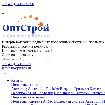
+7 (495) 971 - 65- 50
...
...
Интернет-магазин подвесных потолочных систем и напольных
Работаем оптом и в розницу.
Производим расчет материала!
Доставка по звонку!
+7 (495) 971-65-50
info@tk-optstroy.ru
Каталог
Подвесные потолки
Armstrong
Acoustofon
Rockfon
Ecophon
Грильято
Кассетны
Негорючие СМЛ потолки
ПВХ панели
Потолки Perfaten
Подвесные системы
Подвесная система Албес
Подвесная система Armstrong
П