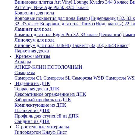
Виниловая плитка Art Vinyl Lounge Kvadro 34/43 класс
Ви
Art Vinyl New Age Plank 32/41 класс
Ковролин для пола
Ковровые покрытия для пола Betap (Нидерланды) 32, 33 к
32, 33 класс
Ковролин для пола Timzo (Нидерланды) 22 кл
Ламинат для пола
Ламинат для пола Egger Pro 32, 33 класс (Германия)
Ламин
Линолеум для пола
Линолеум для пола Tarkett (Таркетт) 32, 33, 34/43 класс
Паркетная доска
Крепеж / метизы
Анкеры
АНКЕР-КЛИН ПОТОЛОЧНЫЙ
Саморезы
Саморезы CL
Саморезы SL
Саморезы WSD
Саморезы WS
Изделия из ДПК
Террасная доска ДПК
Декоративное ограждение из ДПК
Заборный профиль из ДПК
Комплектующие из ДПК
Планкен из ДПК
Профиль для ступеней из ДПК
Сайдинг из ДПК
Строительные материалы
Гипсокартон Кнауф Лист