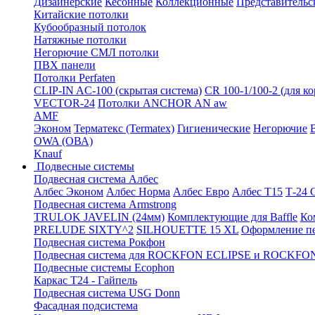
Дизайнерские
Кесонные
Коллекционные
Представительс
Китайские потолки
Кубообразный потолок
Натяжные потолки
Негорючие СМЛ потолки
ПВХ панели
Потолки Perfaten
CLIP-IN AC-100 (скрытая система)
CR 100-1/100-2 (для к
VECTOR-24
Потолки ANCHOR AN aw
AMF
Эконом
Терматекс (Termatex)
Гигиенические
Негорючие
OWA (ОВА)
Knauf
Подвесные системы
Подвесная система Албес
Албес Эконом
Албес Норма
Албес Евро
Албес T15
Т-24
Подвесная система Armstrong
TRULOK JAVELIN (24мм)
Комплектующие для Baffle
Ко
PRELUDE SIXTY^2
SILHOUETTE 15 XL
Оформление п
Подвесная система Рокфон
Подвесная система для ROCKFON ECLIPSE и ROCK
Подвесные системы Ecophon
Каркас Т24 - Гайпель
Подвесная система USG Donn
Фасадная подсистема