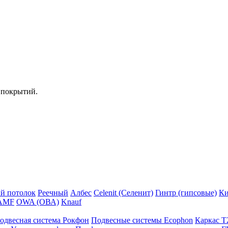
 покрытий.
й потолок
Реечный
Албес
Celenit (Селенит)
Гинтр (гипсовые)
Ки
AMF
OWA (ОВА)
Knauf
одвесная система Рокфон
Подвесные системы Ecophon
Каркас Т