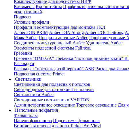
Комплектующие для подсистемы НВФ
Кляммеры
Кронштейны
Профиль вертикальный основно
декоративный
Подвесы
Угловые профили
Профили и комплектующие для монтажа ГКЛ
Албес DIN PRIM
Албес DIN Strong
Албес ГОСТ Strong
А
Маяк Албес
Профили арочные Албес
Профили угловые А
Соединитель двухуровневый Албес
Удлинитель Албес
Элементы подвесной системы Гайпель
Гребенки
Гребенка "OMEGA"
Гребенка "потолок дизайнерский" В
Раскладки
Раскладка "потолок дизайнерский" ASB
Раскладка Италь
Подвесная система Primet
Светильники
Светильники для подвесных потолков
Светодиодные ультратонкие Led панели
Светильники Албес
Светодиодные светильники VARTON
Административное освещение
Торговое освещение
Для 
Напольные покрытия
Фальшполы
Панели фальшпола
Подсистема фальшпола
Виниловая плитка для пола Tarkett Art Vinyl