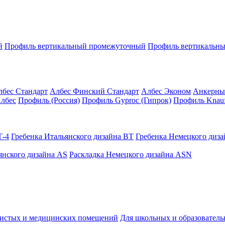
й
Профиль вертикальный промежуточный
Профиль вертикальны
лбес Стандарт
Албес Финский Стандарт
Албес Эконом
Анкерны
лбес
Профиль (Россия)
Профиль Gyproc (Гипрок)
Профиль Knauf
Т-4
Гребенка Итальянского дизайна BT
Гребенка Немецкого диз
янского дизайна AS
Раскладка Немецкого дизайна АSN
чистых и медицинских помещений
Для школьных и образовател