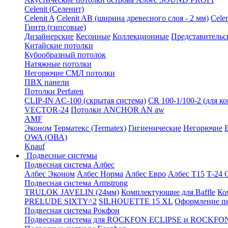
Celenit (Селенит)
Celenit A
Celenit AB (ширина древесного слоя - 2 мм)
Cele
Гинтр (гипсовые)
Дизайнерские
Кесонные
Коллекционные
Представительс
Китайские потолки
Кубообразный потолок
Натяжные потолки
Негорючие СМЛ потолки
ПВХ панели
Потолки Perfaten
CLIP-IN AC-100 (скрытая система)
CR 100-1/100-2 (для к
VECTOR-24
Потолки ANCHOR AN aw
AMF
Эконом
Терматекс (Termatex)
Гигиенические
Негорючие
OWA (ОВА)
Knauf
Подвесные системы
Подвесная система Албес
Албес Эконом
Албес Норма
Албес Евро
Албес T15
Т-24
Подвесная система Armstrong
TRULOK JAVELIN (24мм)
Комплектующие для Baffle
Ко
PRELUDE SIXTY^2
SILHOUETTE 15 XL
Оформление п
Подвесная система Рокфон
Подвесная система для ROCKFON ECLIPSE и ROCK