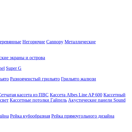
еревянные
Негорючие
Cannopy
Металлические
ские экраны и острова
nel
Super G
ьято
Разноячеистый грильято
Грильято жалюзи
Сетчатая кассета из ПВС
Кассета Albes Line AP 600
Кассетный
свет
Кассетные потолки Гайпель
Акустические панели Sound
айна
Рейка кубообразная
Рейка прямоугольного дизайна