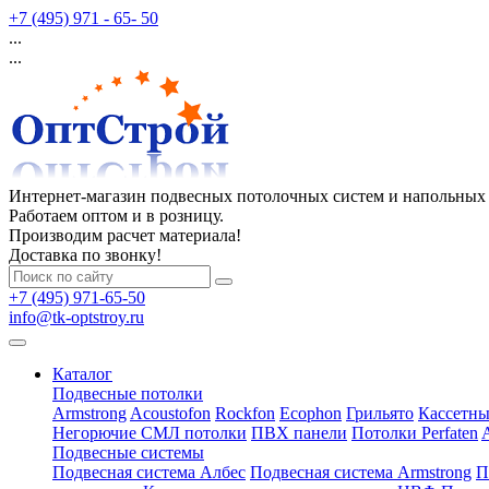
+7 (495) 971 - 65- 50
...
...
Интернет-магазин подвесных потолочных систем и напольных
Работаем оптом и в розницу.
Производим расчет материала!
Доставка по звонку!
+7 (495) 971-65-50
info@tk-optstroy.ru
Каталог
Подвесные потолки
Armstrong
Acoustofon
Rockfon
Ecophon
Грильято
Кассетны
Негорючие СМЛ потолки
ПВХ панели
Потолки Perfaten
Подвесные системы
Подвесная система Албес
Подвесная система Armstrong
П