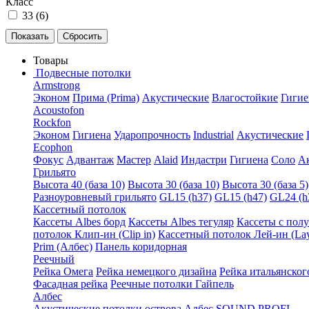
Класс
33 (
6
)
Товары
Подвесные потолки
Armstrong
Эконом
Прима (Prima)
Акустические
Влагостойкие
Гигие
Acoustofon
Rockfon
Эконом
Гигиена
Ударопрочность
Industrial
Акустические
Ecophon
Фокус
Адвантаж
Мастер
Alaid
Индастри
Гигиена
Соло
А
Грильято
Высота 40 (база 10)
Высота 30 (база 10)
Высота 30 (база 5)
Разноуровневый грильято
GL15 (h37)
GL15 (h47)
GL24 (h
Кассетный потолок
Кассеты Albes борд
Кассеты Albes тегуляр
Кассеты с пол
потолок Клип-ин (Clip in)
Кассетный потолок Лей-ин (Lay
Prim (Албес)
Панель коридорная
Реечный
Рейка Омега
Рейка немецкого дизайна
Рейка итальянског
Фасадная рейка
Реечные потолки Гайпель
Албес
Акустические потолки острова Албес SOUND PROFI