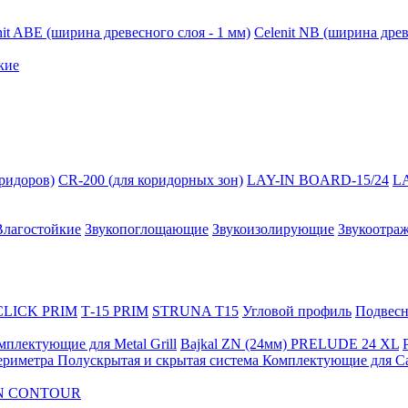
nit ABE (ширина древесного слоя - 1 мм)
Celenit NB (ширина древ
кие
оридоров)
CR-200 (для коридорных зон)
LAY-IN BOARD-15/24
L
Влагостойкие
Звукопоглощающие
Звукоизолирующие
Звукоотра
 CLICK PRIM
Т-15 PRIM
STRUNA Т15
Угловой профиль
Подвесна
мплектующие для Metal Grill
Bajkal ZN (24мм)
PRELUDE 24 XL
ериметра
Полускрытая и скрытая система
Комплектующие для C
FON CONTOUR