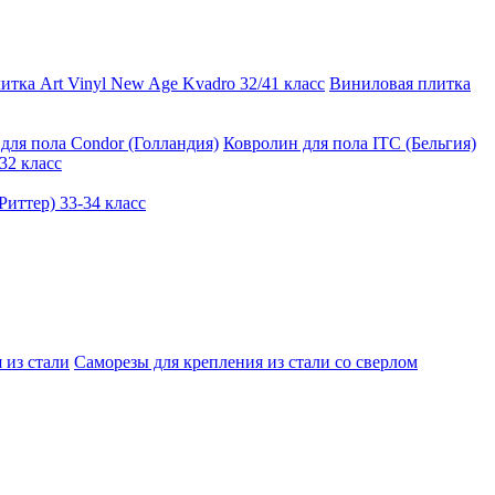
тка Art Vinyl New Age Kvadro 32/41 класс
Виниловая плитка
для пола Condor (Голландия)
Ковролин для пола ITC (Бельгия)
32 класс
иттер) 33-34 класс
 из стали
Саморезы для крепления из стали со сверлом