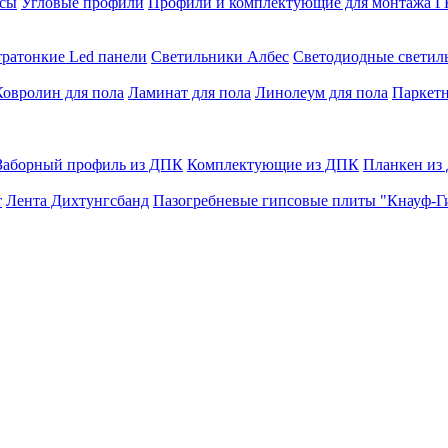
сы
Угловые профили
Профили и комплектующие для монтажа 
тратонкие Led панели
Светильники Албес
Светодиодные свети
Ковролин для пола
Ламинат для пола
Линолеум для пола
Паркетн
Заборный профиль из ДПК
Комплектующие из ДПК
Планкен из
т
Лента Дихтунгсбанд
Пазогребневые гипсовые плиты "Кнауф-Г