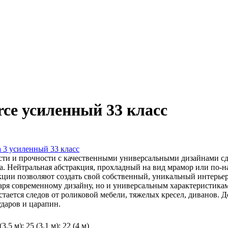
rce усиленный 33 класс
a 3 усиленный 33 класс
сти и прочности с качественными универсальными дизайнами 
. Нейтральная абстракция, прохладный на вид мрамор или по-н
кции позволяют создать свой собственный, уникальный интерьер
аря современному дизайну, но и универсальным характеристика
остается следов от роликовой мебели, тяжелых кресел, дивано
аров и царапин.
(3,5 м); 25 (3,1 м); 22 (4 м)