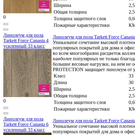
Ширина
2,5
Общая толщина
2,
0
Толщина защитного слоя
0,
Пожарные характеристики
КМ
Линолеум для пола
Линолеум для пола Tarkett Force Canast
Tarkett Force Canasta 4
Уникальное сочетание высокой плотно
усиленный 33 класс
популярных покрытий для дома и офиса
во всем многообразии расцветок колле
наиболее популярных не только благод
большие весовые нагрузки, на нем не 
PROTECTION защищает линолеум от уд
Класс
33
Длина
30 
Ширина
2,5
Общая толщина
2,
0
Толщина защитного слоя
0,
Пожарные характеристики
КМ
Линолеум для пола
Линолеум для пола Tarkett Force Canast
Tarkett Force Canasta 6
Уникальное сочетание высокой плотно
усиленный 33 класс
популярных покрытий для дома и офиса