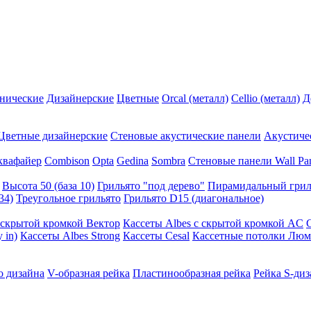
нические
Дизайнерские
Цветные
Orcal (металл)
Cellio (металл)
Д
Цветные дизайнерские
Стеновые акустические панели
Акустиче
квафайер
Combison
Opta
Gedina
Sombra
Стеновые панели Wall Pa
Высота 50 (база 10)
Грильято "под дерево"
Пирамидальный грил
34)
Треугольное грильято
Грильято D15 (диагональное)
ускрытой кромкой Вектор
Кассеты Albes с скрытой кромкой AC
 in)
Кассеты Albes Strong
Кассеты Cesal
Кассетные потолки Люм
о дизайна
V-образная рейка
Пластинообразная рейка
Рейка S-диз