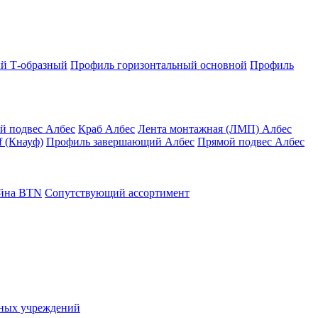
й Т-образный
Профиль горизонтальный основной
Профиль
й подвес Албес
Краб Албес
Лента монтажная (ЛМП) Албес
 (Кнауф)
Профиль завершающий Албес
Прямой подвес Албес
айна ВТN
Сопутствующий ассортимент
ьных учреждений