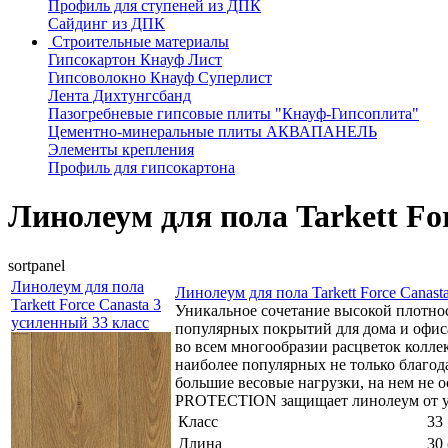
Профиль для ступеней из ДПК
Сайдинг из ДПК
Строительные материалы
Гипсокартон Кнауф Лист
Гипсоволокно Кнауф Суперлист
Лента Дихтунгсбанд
Пазогребневые гипсовые плиты "Кнауф-Гипсоплита"
Цементно-минеральные плиты АКВАПАНЕЛЬ
Элементы крепления
Профиль для гипсокартона
Линолеум для пола Tarkett Fo
sortpanel
Линолеум для пола
Линолеум для пола Tarkett Force Canast
Tarkett Force Canasta 3
Уникальное сочетание высокой плотно
усиленный 33 класс
популярных покрытий для дома и офиса
во всем многообразии расцветок колле
наиболее популярных не только благод
большие весовые нагрузки, на нем не 
PROTECTION защищает линолеум от уд
Класс
33
Длина
30 