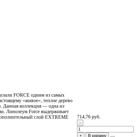
сделали FORCE одним из самых
астоящему «живое», теплое дерево
. Данная коллекция — одна из
ми. Линолеум Force выдерживает
714,76 руб.
в. Дополнительный слой EXTREME
В корзину