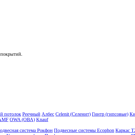
 покрытий.
й потолок
Реечный
Албес
Celenit (Селенит)
Гинтр (гипсовые)
Ки
AMF
OWA (ОВА)
Knauf
одвесная система Рокфон
Подвесные системы Ecophon
Каркас Т