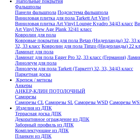
Напольные покрытия
Фальшполы
Панели фальшпола
Подсистема фальшпола
Виниловая плитка для пола Tarkett Art Vinyl
Виниловая плитка Art Vinyl Lounge Kvadro 34/43 класс
Ви
Art Vinyl New Age Plank 32/41 класс
Ковролин для пола
Ковровые покрытия для пола Betap (Нидерланды) 32, 33 к
32, 33 класс
Ковролин для пола Timzo (Нидерланды) 22 кл
Ламинат для пола
Ламинат для пола Egger Pro 32, 33 класс (Германия)
Ламин
Линолеум для пола
Линолеум для пола Tarkett (Таркетт) 32, 33, 34/43 класс
Паркетная доска
Крепеж / метизы
Анкеры
АНКЕР-КЛИН ПОТОЛОЧНЫЙ
Саморезы
Саморезы CL
Саморезы SL
Саморезы WSD
Саморезы WS
Изделия из ДПК
Террасная доска ДПК
Декоративное ограждение из ДПК
Заборный профиль из ДПК
Комплектующие из ДПК
Планкен из ДПК