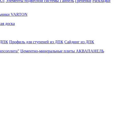
ГКЛ
Элементы подвесной системы Гайпель
Гребенки
Раскладки
льники VARTON
ая доска
 ДПК
Профиль для ступеней из ДПК
Сайдинг из ДПК
ипсоплита"
Цементно-минеральные плиты АКВАПАНЕЛЬ