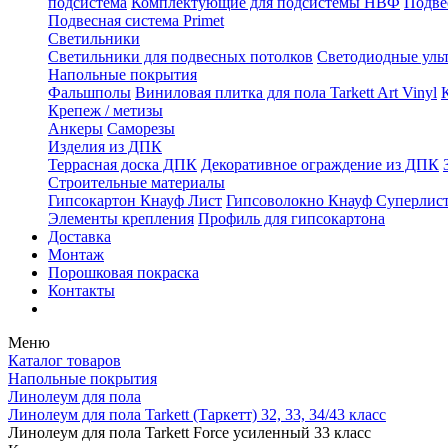
подсистема
Комплектующие для подсистемы НВФ
Подве
Подвесная система Primet
Светильники
Светильники для подвесных потолков
Светодиодные уль
Напольные покрытия
Фальшполы
Виниловая плитка для пола Tarkett Art Vinyl
Крепеж / метизы
Анкеры
Саморезы
Изделия из ДПК
Террасная доска ДПК
Декоративное ограждение из ДПК
Строительные материалы
Гипсокартон Кнауф Лист
Гипсоволокно Кнауф Суперлис
Элементы крепления
Профиль для гипсокартона
Доставка
Монтаж
Порошковая покраска
Контакты
Меню
Каталог товаров
Напольные покрытия
Линолеум для пола
Линолеум для пола Tarkett (Таркетт) 32, 33, 34/43 класс
Линолеум для пола Tarkett Force усиленный 33 класс