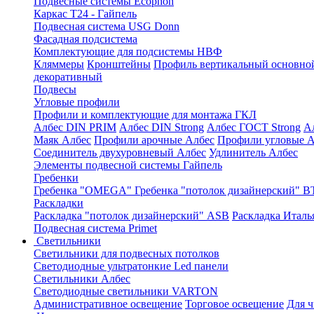
Подвесные системы Ecophon
Каркас Т24 - Гайпель
Подвесная система USG Donn
Фасадная подсистема
Комплектующие для подсистемы НВФ
Кляммеры
Кронштейны
Профиль вертикальный основно
декоративный
Подвесы
Угловые профили
Профили и комплектующие для монтажа ГКЛ
Албес DIN PRIM
Албес DIN Strong
Албес ГОСТ Strong
А
Маяк Албес
Профили арочные Албес
Профили угловые А
Соединитель двухуровневый Албес
Удлинитель Албес
Элементы подвесной системы Гайпель
Гребенки
Гребенка "OMEGA"
Гребенка "потолок дизайнерский" В
Раскладки
Раскладка "потолок дизайнерский" ASB
Раскладка Италь
Подвесная система Primet
Светильники
Светильники для подвесных потолков
Светодиодные ультратонкие Led панели
Светильники Албес
Светодиодные светильники VARTON
Административное освещение
Торговое освещение
Для 