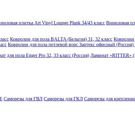
ниловая плитка Art Vinyl Lounge Plank 34/43 класс
Виниловая пли
ласс
Ковролин для пола BALTA (Бельгия) 31, 32 класс
Ковролин 
асс
Ковролин для пола петлевой ворс Зартекс офисный (Россия) 
ат для пола Egger Pro 32, 33 класс (Россия)
Ламинат «RITTER» (Р
E
Саморезы для ГВЛ
Саморезы для ГКЛ
Саморезы для крепления