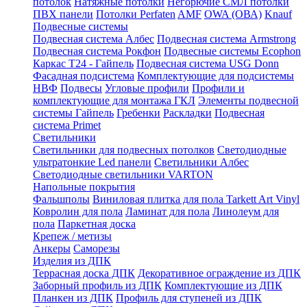
потолок
Натяжные потолки
Негорючие СМЛ потолки
ПВХ панели
Потолки Perfaten
AMF
OWA (ОВА)
Knauf
Подвесные системы
Подвесная система Албес
Подвесная система Armstrong
Подвесная система Рокфон
Подвесные системы Ecophon
Каркас Т24 - Гайпель
Подвесная система USG Donn
Фасадная подсистема
Комплектующие для подсистемы
НВФ
Подвесы
Угловые профили
Профили и
комплектующие для монтажа ГКЛ
Элементы подвесной
системы Гайпель
Гребенки
Раскладки
Подвесная
система Primet
Светильники
Светильники для подвесных потолков
Светодиодные
ультратонкие Led панели
Светильники Албес
Светодиодные светильники VARTON
Напольные покрытия
Фальшполы
Виниловая плитка для пола Tarkett Art Vinyl
Ковролин для пола
Ламинат для пола
Линолеум для
пола
Паркетная доска
Крепеж / метизы
Анкеры
Саморезы
Изделия из ДПК
Террасная доска ДПК
Декоративное ограждение из ДПК
Заборный профиль из ДПК
Комплектующие из ДПК
Планкен из ДПК
Профиль для ступеней из ДПК