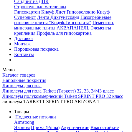
Сайдинг из ДПК
Строительные материалы
Гипсокартон Кнауф Лист
Гипсоволокно Кнауф
Суперлист
Лента Дихтунгсбанд
Пазогребневые
гипсовые плиты "Кнауф-Гипсоплита"
Цементно-
минеральные плиты АКВАПАНЕЛЬ
Элементы
крепления
Профиль для гипсокартона
Доставка
Монтаж
Порошковая покраска
Контакты
Меню
Каталог товаров
Напольные покрытия
Линолеум для пола
Линолеум для пола Tarkett (Таркетт) 32, 33, 34/43 класс
Линолеум полукоммерческий Tarkett SPRINT PRO 32 класс
линолеум TARKETT SPRINT PRO ARIZONA 1
Товары
Подвесные потолки
Armstrong
Эконом
Прима (Prima)
Акустические
Влагостойкие