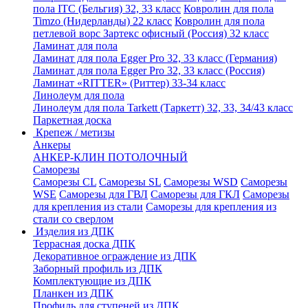
пола ITC (Бельгия) 32, 33 класс
Ковролин для пола
Timzo (Нидерланды) 22 класс
Ковролин для пола
петлевой ворс Зартекс офисный (Россия) 32 класс
Ламинат для пола
Ламинат для пола Egger Pro 32, 33 класс (Германия)
Ламинат для пола Egger Pro 32, 33 класс (Россия)
Ламинат «RITTER» (Риттер) 33-34 класс
Линолеум для пола
Линолеум для пола Tarkett (Таркетт) 32, 33, 34/43 класс
Паркетная доска
Крепеж / метизы
Анкеры
АНКЕР-КЛИН ПОТОЛОЧНЫЙ
Саморезы
Саморезы CL
Саморезы SL
Саморезы WSD
Саморезы
WSE
Саморезы для ГВЛ
Саморезы для ГКЛ
Саморезы
для крепления из стали
Саморезы для крепления из
стали со сверлом
Изделия из ДПК
Террасная доска ДПК
Декоративное ограждение из ДПК
Заборный профиль из ДПК
Комплектующие из ДПК
Планкен из ДПК
Профиль для ступеней из ДПК