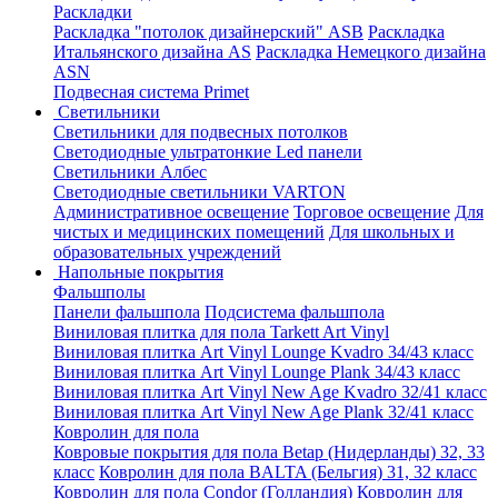
Раскладки
Раскладка "потолок дизайнерский" ASB
Раскладка
Итальянского дизайна AS
Раскладка Немецкого дизайна
АSN
Подвесная система Primet
Светильники
Светильники для подвесных потолков
Светодиодные ультратонкие Led панели
Светильники Албес
Светодиодные светильники VARTON
Административное освещение
Торговое освещение
Для
чистых и медицинских помещений
Для школьных и
образовательных учреждений
Напольные покрытия
Фальшполы
Панели фальшпола
Подсистема фальшпола
Виниловая плитка для пола Tarkett Art Vinyl
Виниловая плитка Art Vinyl Lounge Kvadro 34/43 класс
Виниловая плитка Art Vinyl Lounge Plank 34/43 класс
Виниловая плитка Art Vinyl New Age Kvadro 32/41 класс
Виниловая плитка Art Vinyl New Age Plank 32/41 класс
Ковролин для пола
Ковровые покрытия для пола Betap (Нидерланды) 32, 33
класс
Ковролин для пола BALTA (Бельгия) 31, 32 класс
Ковролин для пола Condor (Голландия)
Ковролин для