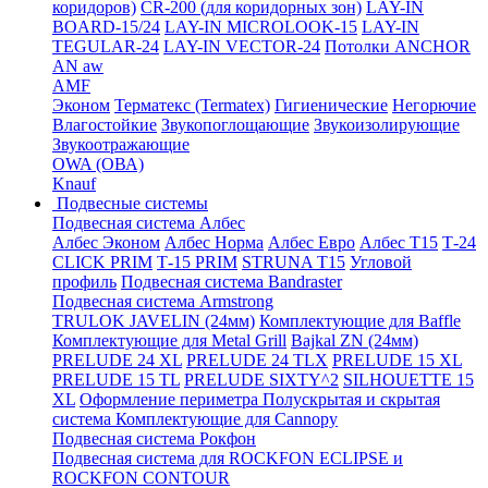
коридоров)
CR-200 (для коридорных зон)
LAY-IN
BOARD-15/24
LAY-IN MICROLOOK-15
LAY-IN
TEGULAR-24
LAY-IN VECTOR-24
Потолки ANCHOR
AN aw
AMF
Эконом
Терматекс (Termatex)
Гигиенические
Негорючие
Влагостойкие
Звукопоглощающие
Звукоизолирующие
Звукоотражающие
OWA (ОВА)
Knauf
Подвесные системы
Подвесная система Албес
Албес Эконом
Албес Норма
Албес Евро
Албес T15
Т-24
CLICK PRIM
Т-15 PRIM
STRUNA Т15
Угловой
профиль
Подвесная система Bandraster
Подвесная система Armstrong
TRULOK JAVELIN (24мм)
Комплектующие для Baffle
Комплектующие для Metal Grill
Bajkal ZN (24мм)
PRELUDE 24 XL
PRELUDE 24 TLX
PRELUDE 15 XL
PRELUDE 15 TL
PRELUDE SIXTY^2
SILHOUETTE 15
XL
Оформление периметра
Полускрытая и скрытая
система
Комплектующие для Cannopy
Подвесная система Рокфон
Подвесная система для ROCKFON ECLIPSE и
ROCKFON CONTOUR