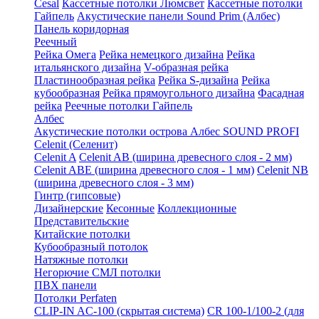
Cesal
Кассетные потолки Люмсвет
Кассетные потолки
Гайпель
Акустические панели Sound Prim (Албес)
Панель коридорная
Реечный
Рейка Омега
Рейка немецкого дизайна
Рейка
итальянского дизайна
V-образная рейка
Пластинообразная рейка
Рейка S-дизайна
Рейка
кубообразная
Рейка прямоугольного дизайна
Фасадная
рейка
Реечные потолки Гайпель
Албес
Акустические потолки острова Албес SOUND PROFI
Celenit (Селенит)
Celenit A
Celenit AB (ширина древесного слоя - 2 мм)
Celenit ABE (ширина древесного слоя - 1 мм)
Celenit NB
(ширина древесного слоя - 3 мм)
Гинтр (гипсовые)
Дизайнерские
Кесонные
Коллекционные
Представительские
Китайские потолки
Кубообразный потолок
Натяжные потолки
Негорючие СМЛ потолки
ПВХ панели
Потолки Perfaten
CLIP-IN AC-100 (скрытая система)
CR 100-1/100-2 (для