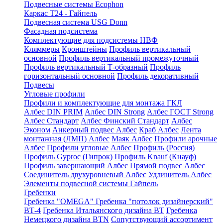
Подвесные системы Ecophon
Каркас Т24 - Гайпель
Подвесная система USG Donn
Фасадная подсистема
Комплектующие для подсистемы НВФ
Кляммеры
Кронштейны
Профиль вертикальный
основной
Профиль вертикальный промежуточный
Профиль вертикальный Т-образный
Профиль
горизонтальный основной
Профиль декоративный
Подвесы
Угловые профили
Профили и комплектующие для монтажа ГКЛ
Албес DIN PRIM
Албес DIN Strong
Албес ГОСТ Strong
Албес Стандарт
Албес Финский Стандарт
Албес
Эконом
Анкерный подвес Албес
Краб Албес
Лента
монтажная (ЛМП) Албес
Маяк Албес
Профили арочные
Албес
Профили угловые Албес
Профиль (Россия)
Профиль Gyproc (Гипрок)
Профиль Knauf (Кнауф)
Профиль завершающий Албес
Прямой подвес Албес
Соединитель двухуровневый Албес
Удлинитель Албес
Элементы подвесной системы Гайпель
Гребенки
Гребенка "OMEGA"
Гребенка "потолок дизайнерский"
ВТ-4
Гребенка Итальянского дизайна BT
Гребенка
Немецкого дизайна ВТN
Сопутствующий ассортимент