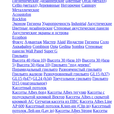
Гигиенические
Дизайнерские
Цветные
Orcal (металл)
Cellio (металл)
Деревянные
Негорючие
Cannopy
Металлические
Acoustofon
Rockfon
Эконом
Гигиена
Ударопрочность
Industrial
Акустические
Цветные дизайнерские
Стеновые акустические панели
Акустические экраны и острова
Ecophon
Фокус
Адвантаж
Мастер
Alaid
Индастри
Гигиена
Соло
Аквафайер
Combison
Opta
Gedina
Sombra
Стеновые
панели Wall Panel
Super G
Грильято
Высота 40 (база 10)
Высота 30 (база 10)
Высота 30 (база
5)
Высота 50 (база 10)
Грильято "под дерево"
Пирамидальный грильято
Разноячеистый грильято
Грильято жалюзи
Разноуровневый грильято
GL15 (h37)
GL15 (h47)
GL24 (h34)
Треугольное грильято
Грильято
D15 (диагональное)
Кассетный потолок
Кассеты Albes борд
Кассеты Albes тегуляр
Кассеты с
полускрытой кромкой Вектор
Кассеты Albes с скрытой
кромкой AC
Сетчатая кассета из ПВС
Кассета Albes Line
AP 600
Кассетный потолок Клип-ин (Clip in)
Кассетный
потолок Лей-ин (Lay in)
Кассеты Albes Strong
Кассеты