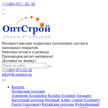
+7 (495) 971 - 65- 50
...
...
Интернет-магазин подвесных потолочных систем и
напольных покрытий.
Работаем оптом и в розницу.
Производим расчет материала!
Доставка по звонку!
+7 (495) 971-65-50
info@tk-optstroy.ru
Каталог
Подвесные потолки
Armstrong
Acoustofon
Rockfon
Ecophon
Грильято
Кассетный потолок
Реечный
Албес
Celenit (Селенит)
Гинтр (гипсовые)
Китайские потолки
Кубообразный