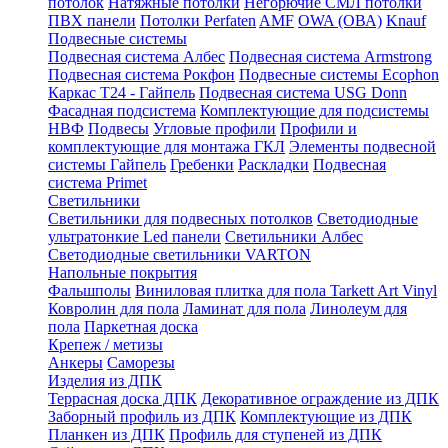
потолок
Натяжные потолки
Негорючие СМЛ потолки
ПВХ панели
Потолки Perfaten
AMF
OWA (ОВА)
Knauf
Подвесные системы
Подвесная система Албес
Подвесная система Armstrong
Подвесная система Рокфон
Подвесные системы Ecophon
Каркас Т24 - Гайпель
Подвесная система USG Donn
Фасадная подсистема
Комплектующие для подсистемы
НВФ
Подвесы
Угловые профили
Профили и
комплектующие для монтажа ГКЛ
Элементы подвесной
системы Гайпель
Гребенки
Раскладки
Подвесная
система Primet
Светильники
Светильники для подвесных потолков
Светодиодные
ультратонкие Led панели
Светильники Албес
Светодиодные светильники VARTON
Напольные покрытия
Фальшполы
Виниловая плитка для пола Tarkett Art Vinyl
Ковролин для пола
Ламинат для пола
Линолеум для
пола
Паркетная доска
Крепеж / метизы
Анкеры
Саморезы
Изделия из ДПК
Террасная доска ДПК
Декоративное ограждение из ДПК
Заборный профиль из ДПК
Комплектующие из ДПК
Планкен из ДПК
Профиль для ступеней из ДПК