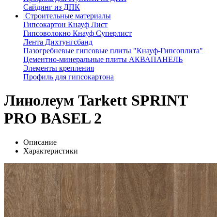
Сайдинг из ДПК
Строительные материалы
Гипсокартон Кнауф Лист
Гипсоволокно Кнауф Суперлист
Лента Дихтунгсбанд
Пазогребневые гипсовые плиты "Кнауф-Гипсоплита"
Цементно-минеральные плиты АКВАПАНЕЛЬ
Элементы крепления
Профиль для гипсокартона
Линолеум Tarkett SPRINT
PRO BASEL 2
Описание
Характеристики