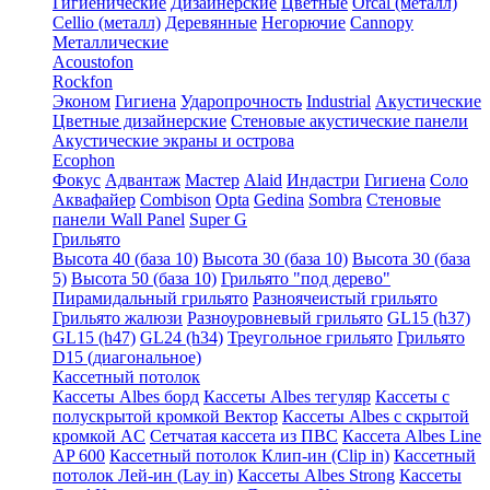
Гигиенические
Дизайнерские
Цветные
Orcal (металл)
Cellio (металл)
Деревянные
Негорючие
Cannopy
Металлические
Acoustofon
Rockfon
Эконом
Гигиена
Ударопрочность
Industrial
Акустические
Цветные дизайнерские
Стеновые акустические панели
Акустические экраны и острова
Ecophon
Фокус
Адвантаж
Мастер
Alaid
Индастри
Гигиена
Соло
Аквафайер
Combison
Opta
Gedina
Sombra
Стеновые
панели Wall Panel
Super G
Грильято
Высота 40 (база 10)
Высота 30 (база 10)
Высота 30 (база
5)
Высота 50 (база 10)
Грильято "под дерево"
Пирамидальный грильято
Разноячеистый грильято
Грильято жалюзи
Разноуровневый грильято
GL15 (h37)
GL15 (h47)
GL24 (h34)
Треугольное грильято
Грильято
D15 (диагональное)
Кассетный потолок
Кассеты Albes борд
Кассеты Albes тегуляр
Кассеты с
полускрытой кромкой Вектор
Кассеты Albes с скрытой
кромкой AC
Сетчатая кассета из ПВС
Кассета Albes Line
AP 600
Кассетный потолок Клип-ин (Clip in)
Кассетный
потолок Лей-ин (Lay in)
Кассеты Albes Strong
Кассеты