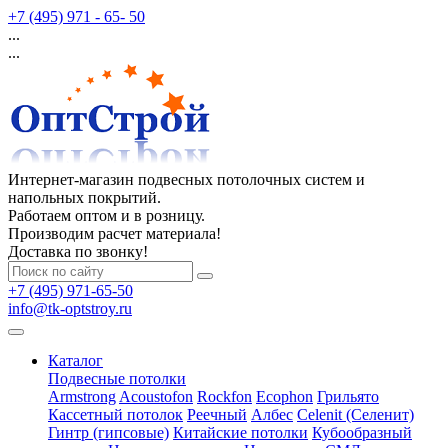
+7 (495) 971 - 65- 50
...
...
Интернет-магазин подвесных потолочных систем и
напольных покрытий.
Работаем оптом и в розницу.
Производим расчет материала!
Доставка по звонку!
+7 (495) 971-65-50
info@tk-optstroy.ru
Каталог
Подвесные потолки
Armstrong
Acoustofon
Rockfon
Ecophon
Грильято
Кассетный потолок
Реечный
Албес
Celenit (Селенит)
Гинтр (гипсовые)
Китайские потолки
Кубообразный