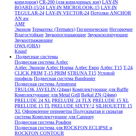
коридоров)
CR-200 (для коридорных зон)
LAY-IN
BOARD-15/24
LAY-IN MICROLOOK-15
LAY-IN
TEGULAR-24
LAY-IN VECTOR-24
Потолки ANCHOR
AN aw
AMF
Эконом
Терматекс (Termatex)
Гигиенические
Негорючие
Влагостойкие
Звукопоглощающие
Звукоизолирующие
Звукоотражающие
OWA (ОВА)
Knauf
Подвесные системы
Подвесная система Албес
Албес Эконом
Албес Норма
Албес Евро
Албес T15
Т-24
CLICK PRIM
Т-15 PRIM
STRUNA Т15
Угловой
профиль
Подвесная система Bandraster
Подвесная система Armstrong
TRULOK JAVELIN (24мм)
Комплектующие для Baffle
Комплектующие для Metal Grill
Bajkal ZN (24мм)
PRELUDE 24 XL
PRELUDE 24 TLX
PRELUDE 15 XL
PRELUDE 15 TL
PRELUDE SIXTY^2
SILHOUETTE 15
XL
Оформление периметра
Полускрытая и скрытая
система
Комплектующие для Cannopy
Подвесная система Рокфон
Подвесная система для ROCKFON ECLIPSE и
ROCKFON CONTOUR