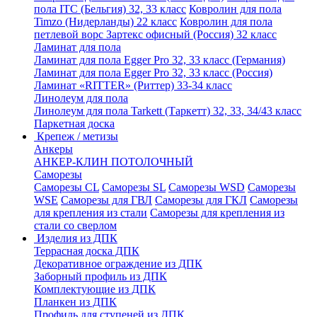
пола ITC (Бельгия) 32, 33 класс
Ковролин для пола
Timzo (Нидерланды) 22 класс
Ковролин для пола
петлевой ворс Зартекс офисный (Россия) 32 класс
Ламинат для пола
Ламинат для пола Egger Pro 32, 33 класс (Германия)
Ламинат для пола Egger Pro 32, 33 класс (Россия)
Ламинат «RITTER» (Риттер) 33-34 класс
Линолеум для пола
Линолеум для пола Tarkett (Таркетт) 32, 33, 34/43 класс
Паркетная доска
Крепеж / метизы
Анкеры
АНКЕР-КЛИН ПОТОЛОЧНЫЙ
Саморезы
Саморезы CL
Саморезы SL
Саморезы WSD
Саморезы
WSE
Саморезы для ГВЛ
Саморезы для ГКЛ
Саморезы
для крепления из стали
Саморезы для крепления из
стали со сверлом
Изделия из ДПК
Террасная доска ДПК
Декоративное ограждение из ДПК
Заборный профиль из ДПК
Комплектующие из ДПК
Планкен из ДПК
Профиль для ступеней из ДПК