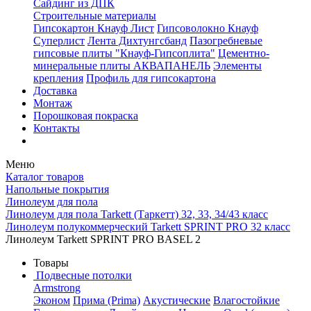
Сайдинг из ДПК
Строительные материалы
Гипсокартон Кнауф Лист
Гипсоволокно Кнауф
Суперлист
Лента Дихтунгсбанд
Пазогребневые
гипсовые плиты "Кнауф-Гипсоплита"
Цементно-
минеральные плиты АКВАПАНЕЛЬ
Элементы
крепления
Профиль для гипсокартона
Доставка
Монтаж
Порошковая покраска
Контакты
Меню
Каталог товаров
Напольные покрытия
Линолеум для пола
Линолеум для пола Tarkett (Таркетт) 32, 33, 34/43 класс
Линолеум полукоммерческий Tarkett SPRINT PRO 32 класс
Линолеум Tarkett SPRINT PRO BASEL 2
Товары
Подвесные потолки
Armstrong
Эконом
Прима (Prima)
Акустические
Влагостойкие