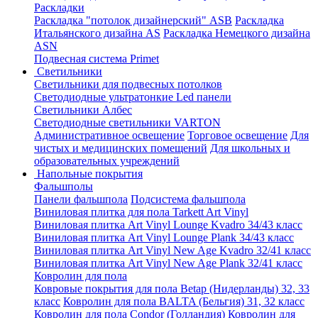
Раскладки
Раскладка "потолок дизайнерский" ASB
Раскладка
Итальянского дизайна AS
Раскладка Немецкого дизайна
АSN
Подвесная система Primet
Светильники
Светильники для подвесных потолков
Светодиодные ультратонкие Led панели
Светильники Албес
Светодиодные светильники VARTON
Административное освещение
Торговое освещение
Для
чистых и медицинских помещений
Для школьных и
образовательных учреждений
Напольные покрытия
Фальшполы
Панели фальшпола
Подсистема фальшпола
Виниловая плитка для пола Tarkett Art Vinyl
Виниловая плитка Art Vinyl Lounge Kvadro 34/43 класс
Виниловая плитка Art Vinyl Lounge Plank 34/43 класс
Виниловая плитка Art Vinyl New Age Kvadro 32/41 класс
Виниловая плитка Art Vinyl New Age Plank 32/41 класс
Ковролин для пола
Ковровые покрытия для пола Betap (Нидерланды) 32, 33
класс
Ковролин для пола BALTA (Бельгия) 31, 32 класс
Ковролин для пола Condor (Голландия)
Ковролин для