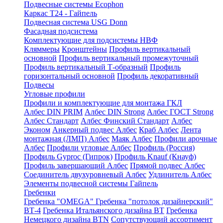
Подвесные системы Ecophon
Каркас Т24 - Гайпель
Подвесная система USG Donn
Фасадная подсистема
Комплектующие для подсистемы НВФ
Кляммеры
Кронштейны
Профиль вертикальный
основной
Профиль вертикальный промежуточный
Профиль вертикальный Т-образный
Профиль
горизонтальный основной
Профиль декоративный
Подвесы
Угловые профили
Профили и комплектующие для монтажа ГКЛ
Албес DIN PRIM
Албес DIN Strong
Албес ГОСТ Strong
Албес Стандарт
Албес Финский Стандарт
Албес
Эконом
Анкерный подвес Албес
Краб Албес
Лента
монтажная (ЛМП) Албес
Маяк Албес
Профили арочные
Албес
Профили угловые Албес
Профиль (Россия)
Профиль Gyproc (Гипрок)
Профиль Knauf (Кнауф)
Профиль завершающий Албес
Прямой подвес Албес
Соединитель двухуровневый Албес
Удлинитель Албес
Элементы подвесной системы Гайпель
Гребенки
Гребенка "OMEGA"
Гребенка "потолок дизайнерский"
ВТ-4
Гребенка Итальянского дизайна BT
Гребенка
Немецкого дизайна ВТN
Сопутствующий ассортимент