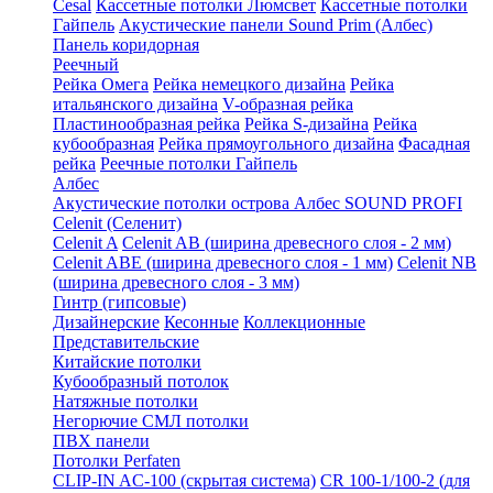
Cesal
Кассетные потолки Люмсвет
Кассетные потолки
Гайпель
Акустические панели Sound Prim (Албес)
Панель коридорная
Реечный
Рейка Омега
Рейка немецкого дизайна
Рейка
итальянского дизайна
V-образная рейка
Пластинообразная рейка
Рейка S-дизайна
Рейка
кубообразная
Рейка прямоугольного дизайна
Фасадная
рейка
Реечные потолки Гайпель
Албес
Акустические потолки острова Албес SOUND PROFI
Celenit (Селенит)
Celenit A
Celenit AB (ширина древесного слоя - 2 мм)
Celenit ABE (ширина древесного слоя - 1 мм)
Celenit NB
(ширина древесного слоя - 3 мм)
Гинтр (гипсовые)
Дизайнерские
Кесонные
Коллекционные
Представительские
Китайские потолки
Кубообразный потолок
Натяжные потолки
Негорючие СМЛ потолки
ПВХ панели
Потолки Perfaten
CLIP-IN AC-100 (скрытая система)
CR 100-1/100-2 (для