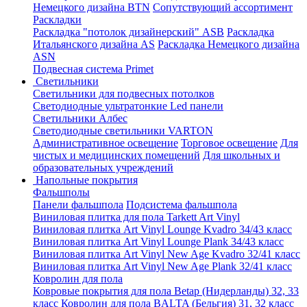
Немецкого дизайна ВТN
Сопутствующий ассортимент
Раскладки
Раскладка "потолок дизайнерский" ASB
Раскладка
Итальянского дизайна AS
Раскладка Немецкого дизайна
АSN
Подвесная система Primet
Светильники
Светильники для подвесных потолков
Светодиодные ультратонкие Led панели
Светильники Албес
Светодиодные светильники VARTON
Административное освещение
Торговое освещение
Для
чистых и медицинских помещений
Для школьных и
образовательных учреждений
Напольные покрытия
Фальшполы
Панели фальшпола
Подсистема фальшпола
Виниловая плитка для пола Tarkett Art Vinyl
Виниловая плитка Art Vinyl Lounge Kvadro 34/43 класс
Виниловая плитка Art Vinyl Lounge Plank 34/43 класс
Виниловая плитка Art Vinyl New Age Kvadro 32/41 класс
Виниловая плитка Art Vinyl New Age Plank 32/41 класс
Ковролин для пола
Ковровые покрытия для пола Betap (Нидерланды) 32, 33
класс
Ковролин для пола BALTA (Бельгия) 31, 32 класс