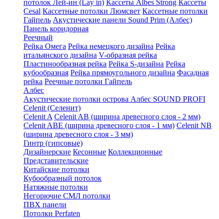
потолок Лей-ин (Lay in)
Кассеты Albes Strong
Кассеты
Cesal
Кассетные потолки Люмсвет
Кассетные потолки
Гайпель
Акустические панели Sound Prim (Албес)
Панель коридорная
Реечный
Рейка Омега
Рейка немецкого дизайна
Рейка
итальянского дизайна
V-образная рейка
Пластинообразная рейка
Рейка S-дизайна
Рейка
кубообразная
Рейка прямоугольного дизайна
Фасадная
рейка
Реечные потолки Гайпель
Албес
Акустические потолки острова Албес SOUND PROFI
Celenit (Селенит)
Celenit A
Celenit AB (ширина древесного слоя - 2 мм)
Celenit ABE (ширина древесного слоя - 1 мм)
Celenit NB
(ширина древесного слоя - 3 мм)
Гинтр (гипсовые)
Дизайнерские
Кесонные
Коллекционные
Представительские
Китайские потолки
Кубообразный потолок
Натяжные потолки
Негорючие СМЛ потолки
ПВХ панели
Потолки Perfaten