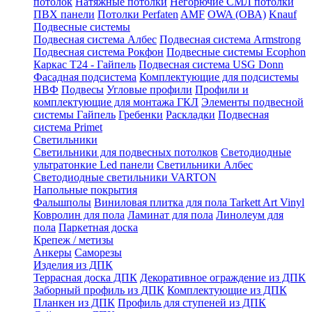
потолок
Натяжные потолки
Негорючие СМЛ потолки
ПВХ панели
Потолки Perfaten
AMF
OWA (ОВА)
Knauf
Подвесные системы
Подвесная система Албес
Подвесная система Armstrong
Подвесная система Рокфон
Подвесные системы Ecophon
Каркас Т24 - Гайпель
Подвесная система USG Donn
Фасадная подсистема
Комплектующие для подсистемы
НВФ
Подвесы
Угловые профили
Профили и
комплектующие для монтажа ГКЛ
Элементы подвесной
системы Гайпель
Гребенки
Раскладки
Подвесная
система Primet
Светильники
Светильники для подвесных потолков
Светодиодные
ультратонкие Led панели
Светильники Албес
Светодиодные светильники VARTON
Напольные покрытия
Фальшполы
Виниловая плитка для пола Tarkett Art Vinyl
Ковролин для пола
Ламинат для пола
Линолеум для
пола
Паркетная доска
Крепеж / метизы
Анкеры
Саморезы
Изделия из ДПК
Террасная доска ДПК
Декоративное ограждение из ДПК
Заборный профиль из ДПК
Комплектующие из ДПК
Планкен из ДПК
Профиль для ступеней из ДПК