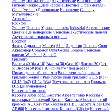
Эконом
Прима (Prima)
Акустические
Влагостойкие
Гигиенические
Дизайнерские
Цветные
Orcal (металл)
Cellio (металл)
Деревянные
Негорючие
Cannopy
Металлические
Acoustofon
Rockfon
Эконом
Гигиена
Ударопрочность
Industrial
Акустические
Цветные дизайнерские
Стеновые акустические панели
Акустические экраны и острова
Ecophon
Фокус
Адвантаж
Мастер
Alaid
Индастри
Гигиена
Соло
Аквафайер
Combison
Opta
Gedina
Sombra
Стеновые
панели Wall Panel
Super G
Грильято
Высота 40 (база 10)
Высота 30 (база 10)
Высота 30 (база
5)
Высота 50 (база 10)
Грильято "под дерево"
Пирамидальный грильято
Разноячеистый грильято
Грильято жалюзи
Разноуровневый грильято
GL15 (h37)
GL15 (h47)
GL24 (h34)
Треугольное грильято
Грильято
D15 (диагональное)
Кассетный потолок
Кассеты Albes борд
Кассеты Albes тегуляр
Кассеты с
полускрытой кромкой Вектор
Кассеты Albes с скрытой
кромкой AC
Сетчатая кассета из ПВС
Кассета Albes Line
AP 600
Кассетный потолок Клип-ин (Clip in)
Кассетный