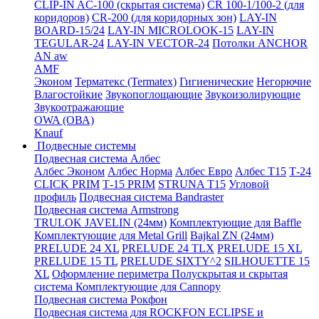
CLIP-IN AC-100 (скрытая система)
CR 100-1/100-2 (для
коридоров)
CR-200 (для коридорных зон)
LAY-IN
BOARD-15/24
LAY-IN MICROLOOK-15
LAY-IN
TEGULAR-24
LAY-IN VECTOR-24
Потолки ANCHOR
AN aw
AMF
Эконом
Терматекс (Termatex)
Гигиенические
Негорючие
Влагостойкие
Звукопоглощающие
Звукоизолирующие
Звукоотражающие
OWA (ОВА)
Knauf
Подвесные системы
Подвесная система Албес
Албес Эконом
Албес Норма
Албес Евро
Албес T15
Т-24
CLICK PRIM
Т-15 PRIM
STRUNA Т15
Угловой
профиль
Подвесная система Bandraster
Подвесная система Armstrong
TRULOK JAVELIN (24мм)
Комплектующие для Baffle
Комплектующие для Metal Grill
Bajkal ZN (24мм)
PRELUDE 24 XL
PRELUDE 24 TLX
PRELUDE 15 XL
PRELUDE 15 TL
PRELUDE SIXTY^2
SILHOUETTE 15
XL
Оформление периметра
Полускрытая и скрытая
система
Комплектующие для Cannopy
Подвесная система Рокфон
Подвесная система для ROCKFON ECLIPSE и