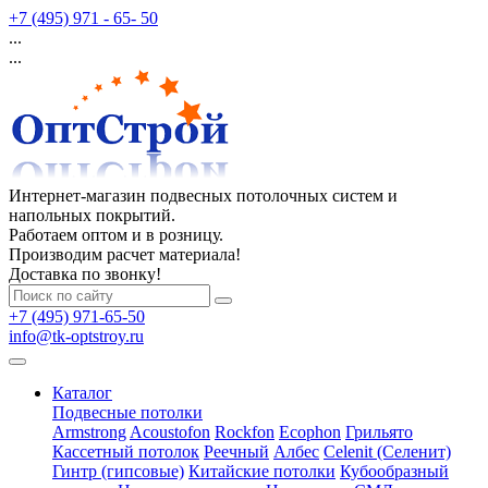
+7 (495) 971 - 65- 50
...
...
Интернет-магазин подвесных потолочных систем и
напольных покрытий.
Работаем оптом и в розницу.
Производим расчет материала!
Доставка по звонку!
+7 (495) 971-65-50
info@tk-optstroy.ru
Каталог
Подвесные потолки
Armstrong
Acoustofon
Rockfon
Ecophon
Грильято
Кассетный потолок
Реечный
Албес
Celenit (Селенит)
Гинтр (гипсовые)
Китайские потолки
Кубообразный