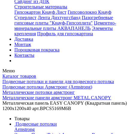
Сайдинг из ДПК
Строительные материалы
Гипсокартон Кнауф Лист
Гипсоволокно Кнауф
Суперлист
Лента Дихтунгсбанд
Пазогребневые
гипсовые плиты "Кнауф-Гипсоплита"
Цементно-
минеральные плиты АКВАПАНЕЛЬ
Элементы
крепления
Профиль для гипсокартона
Доставка
Монтаж
Порошковая покраска
Контакты
Меню
Каталог товаров
Подвесные потолки и панели для подвесного потолка
Подвесные потолки Армстронг (Armstrong)
Металлические потолки армстронг
Металлические панели армстронг METAL CANOPY
Металлическая панель EASY CANOPY (Квадратная панель)
1200x1200x40 арт.BPCS5169M6B
Товары
Подвесные потолки
Armstrong