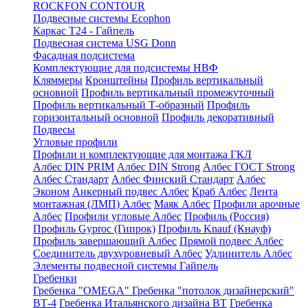
ROCKFON CONTOUR
Подвесные системы Ecophon
Каркас Т24 - Гайпель
Подвесная система USG Donn
Фасадная подсистема
Комплектующие для подсистемы НВФ
Кляммеры
Кронштейны
Профиль вертикальный
основной
Профиль вертикальный промежуточный
Профиль вертикальный Т-образный
Профиль
горизонтальный основной
Профиль декоративный
Подвесы
Угловые профили
Профили и комплектующие для монтажа ГКЛ
Албес DIN PRIM
Албес DIN Strong
Албес ГОСТ Strong
Албес Стандарт
Албес Финский Стандарт
Албес
Эконом
Анкерный подвес Албес
Краб Албес
Лента
монтажная (ЛМП) Албес
Маяк Албес
Профили арочные
Албес
Профили угловые Албес
Профиль (Россия)
Профиль Gyproc (Гипрок)
Профиль Knauf (Кнауф)
Профиль завершающий Албес
Прямой подвес Албес
Соединитель двухуровневый Албес
Удлинитель Албес
Элементы подвесной системы Гайпель
Гребенки
Гребенка "OMEGA"
Гребенка "потолок дизайнерский"
ВТ-4
Гребенка Итальянского дизайна BT
Гребенка