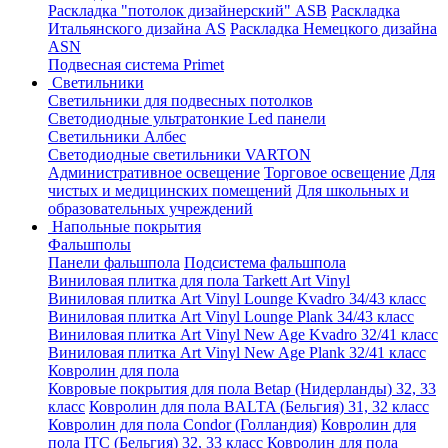
Раскладка "потолок дизайнерский" ASB
Раскладка
Итальянского дизайна AS
Раскладка Немецкого дизайна
АSN
Подвесная система Primet
Светильники
Светильники для подвесных потолков
Светодиодные ультратонкие Led панели
Светильники Албес
Светодиодные светильники VARTON
Административное освещение
Торговое освещение
Для
чистых и медицинских помещений
Для школьных и
образовательных учреждений
Напольные покрытия
Фальшполы
Панели фальшпола
Подсистема фальшпола
Виниловая плитка для пола Tarkett Art Vinyl
Виниловая плитка Art Vinyl Lounge Kvadro 34/43 класс
Виниловая плитка Art Vinyl Lounge Plank 34/43 класс
Виниловая плитка Art Vinyl New Age Kvadro 32/41 класс
Виниловая плитка Art Vinyl New Age Plank 32/41 класс
Ковролин для пола
Ковровые покрытия для пола Betap (Нидерланды) 32, 33
класс
Ковролин для пола BALTA (Бельгия) 31, 32 класс
Ковролин для пола Condor (Голландия)
Ковролин для
пола ITC (Бельгия) 32, 33 класс
Ковролин для пола