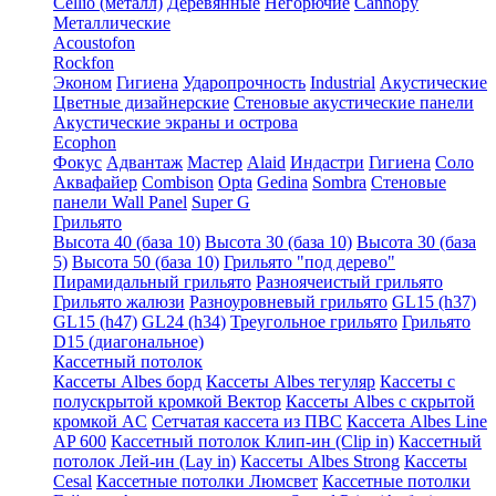
Cellio (металл)
Деревянные
Негорючие
Cannopy
Металлические
Acoustofon
Rockfon
Эконом
Гигиена
Ударопрочность
Industrial
Акустические
Цветные дизайнерские
Стеновые акустические панели
Акустические экраны и острова
Ecophon
Фокус
Адвантаж
Мастер
Alaid
Индастри
Гигиена
Соло
Аквафайер
Combison
Opta
Gedina
Sombra
Стеновые
панели Wall Panel
Super G
Грильято
Высота 40 (база 10)
Высота 30 (база 10)
Высота 30 (база
5)
Высота 50 (база 10)
Грильято "под дерево"
Пирамидальный грильято
Разноячеистый грильято
Грильято жалюзи
Разноуровневый грильято
GL15 (h37)
GL15 (h47)
GL24 (h34)
Треугольное грильято
Грильято
D15 (диагональное)
Кассетный потолок
Кассеты Albes борд
Кассеты Albes тегуляр
Кассеты с
полускрытой кромкой Вектор
Кассеты Albes с скрытой
кромкой AC
Сетчатая кассета из ПВС
Кассета Albes Line
AP 600
Кассетный потолок Клип-ин (Clip in)
Кассетный
потолок Лей-ин (Lay in)
Кассеты Albes Strong
Кассеты
Cesal
Кассетные потолки Люмсвет
Кассетные потолки