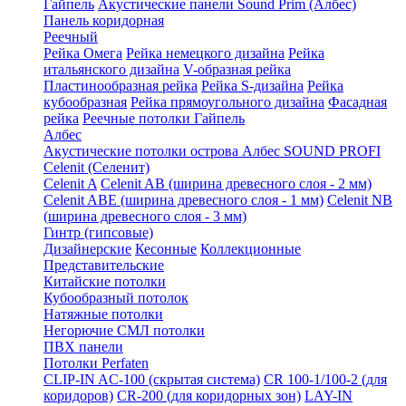
Гайпель
Акустические панели Sound Prim (Албес)
Панель коридорная
Реечный
Рейка Омега
Рейка немецкого дизайна
Рейка
итальянского дизайна
V-образная рейка
Пластинообразная рейка
Рейка S-дизайна
Рейка
кубообразная
Рейка прямоугольного дизайна
Фасадная
рейка
Реечные потолки Гайпель
Албес
Акустические потолки острова Албес SOUND PROFI
Celenit (Селенит)
Celenit A
Celenit AB (ширина древесного слоя - 2 мм)
Celenit ABE (ширина древесного слоя - 1 мм)
Celenit NB
(ширина древесного слоя - 3 мм)
Гинтр (гипсовые)
Дизайнерские
Кесонные
Коллекционные
Представительские
Китайские потолки
Кубообразный потолок
Натяжные потолки
Негорючие СМЛ потолки
ПВХ панели
Потолки Perfaten
CLIP-IN AC-100 (скрытая система)
CR 100-1/100-2 (для
коридоров)
CR-200 (для коридорных зон)
LAY-IN