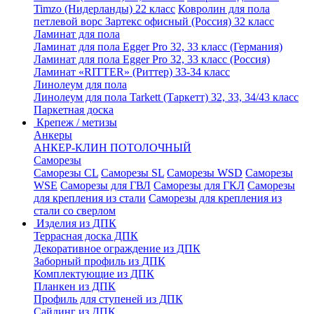
Timzo (Нидерланды) 22 класс
Ковролин для пола
петлевой ворс Зартекс офисный (Россия) 32 класс
Ламинат для пола
Ламинат для пола Egger Pro 32, 33 класс (Германия)
Ламинат для пола Egger Pro 32, 33 класс (Россия)
Ламинат «RITTER» (Риттер) 33-34 класс
Линолеум для пола
Линолеум для пола Tarkett (Таркетт) 32, 33, 34/43 класс
Паркетная доска
Крепеж / метизы
Анкеры
АНКЕР-КЛИН ПОТОЛОЧНЫЙ
Саморезы
Саморезы CL
Саморезы SL
Саморезы WSD
Саморезы
WSE
Саморезы для ГВЛ
Саморезы для ГКЛ
Саморезы
для крепления из стали
Саморезы для крепления из
стали со сверлом
Изделия из ДПК
Террасная доска ДПК
Декоративное ограждение из ДПК
Заборный профиль из ДПК
Комплектующие из ДПК
Планкен из ДПК
Профиль для ступеней из ДПК
Сайдинг из ДПК