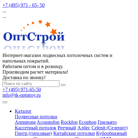
+7 (495) 971 - 65- 50
...
...
Интернет-магазин подвесных потолочных систем и
напольных покрытий.
Работаем оптом и в розницу.
Производим расчет материала!
Доставка по звонку!
+7 (495) 971-65-50
info@tk-optstroy.ru
Каталог
Подвесные потолки
Armstrong
Acoustofon
Rockfon
Ecophon
Грильято
Кассетный потолок
Реечный
Албес
Celenit (Селенит)
Гинтр (гипсовые)
Китайские потолки
Кубообразный