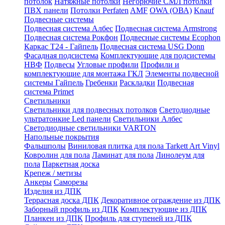
потолок
Натяжные потолки
Негорючие СМЛ потолки
ПВХ панели
Потолки Perfaten
AMF
OWA (ОВА)
Knauf
Подвесные системы
Подвесная система Албес
Подвесная система Armstrong
Подвесная система Рокфон
Подвесные системы Ecophon
Каркас Т24 - Гайпель
Подвесная система USG Donn
Фасадная подсистема
Комплектующие для подсистемы
НВФ
Подвесы
Угловые профили
Профили и
комплектующие для монтажа ГКЛ
Элементы подвесной
системы Гайпель
Гребенки
Раскладки
Подвесная
система Primet
Светильники
Светильники для подвесных потолков
Светодиодные
ультратонкие Led панели
Светильники Албес
Светодиодные светильники VARTON
Напольные покрытия
Фальшполы
Виниловая плитка для пола Tarkett Art Vinyl
Ковролин для пола
Ламинат для пола
Линолеум для
пола
Паркетная доска
Крепеж / метизы
Анкеры
Саморезы
Изделия из ДПК
Террасная доска ДПК
Декоративное ограждение из ДПК
Заборный профиль из ДПК
Комплектующие из ДПК
Планкен из ДПК
Профиль для ступеней из ДПК