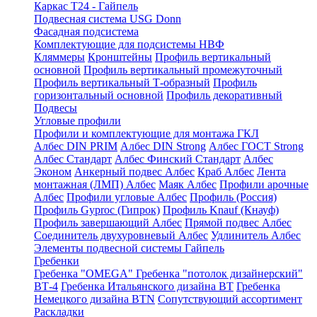
Каркас Т24 - Гайпель
Подвесная система USG Donn
Фасадная подсистема
Комплектующие для подсистемы НВФ
Кляммеры
Кронштейны
Профиль вертикальный
основной
Профиль вертикальный промежуточный
Профиль вертикальный Т-образный
Профиль
горизонтальный основной
Профиль декоративный
Подвесы
Угловые профили
Профили и комплектующие для монтажа ГКЛ
Албес DIN PRIM
Албес DIN Strong
Албес ГОСТ Strong
Албес Стандарт
Албес Финский Стандарт
Албес
Эконом
Анкерный подвес Албес
Краб Албес
Лента
монтажная (ЛМП) Албес
Маяк Албес
Профили арочные
Албес
Профили угловые Албес
Профиль (Россия)
Профиль Gyproc (Гипрок)
Профиль Knauf (Кнауф)
Профиль завершающий Албес
Прямой подвес Албес
Соединитель двухуровневый Албес
Удлинитель Албес
Элементы подвесной системы Гайпель
Гребенки
Гребенка "OMEGA"
Гребенка "потолок дизайнерский"
ВТ-4
Гребенка Итальянского дизайна BT
Гребенка
Немецкого дизайна ВТN
Сопутствующий ассортимент
Раскладки