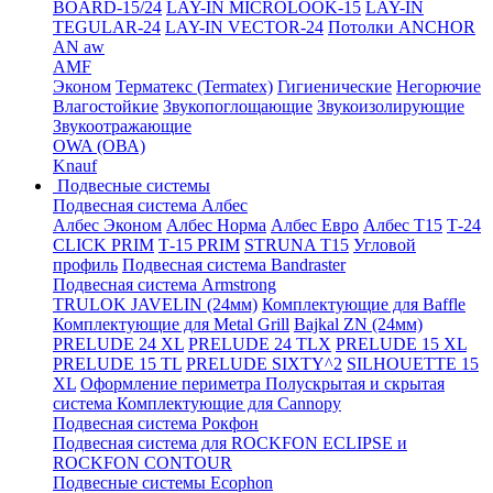
BOARD-15/24
LAY-IN MICROLOOK-15
LAY-IN
TEGULAR-24
LAY-IN VECTOR-24
Потолки ANCHOR
AN aw
AMF
Эконом
Терматекс (Termatex)
Гигиенические
Негорючие
Влагостойкие
Звукопоглощающие
Звукоизолирующие
Звукоотражающие
OWA (ОВА)
Knauf
Подвесные системы
Подвесная система Албес
Албес Эконом
Албес Норма
Албес Евро
Албес T15
Т-24
CLICK PRIM
Т-15 PRIM
STRUNA Т15
Угловой
профиль
Подвесная система Bandraster
Подвесная система Armstrong
TRULOK JAVELIN (24мм)
Комплектующие для Baffle
Комплектующие для Metal Grill
Bajkal ZN (24мм)
PRELUDE 24 XL
PRELUDE 24 TLX
PRELUDE 15 XL
PRELUDE 15 TL
PRELUDE SIXTY^2
SILHOUETTE 15
XL
Оформление периметра
Полускрытая и скрытая
система
Комплектующие для Cannopy
Подвесная система Рокфон
Подвесная система для ROCKFON ECLIPSE и
ROCKFON CONTOUR
Подвесные системы Ecophon