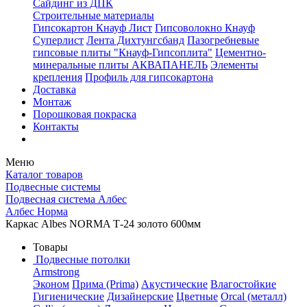
Сайдинг из ДПК
Строительные материалы
Гипсокартон Кнауф Лист
Гипсоволокно Кнауф
Суперлист
Лента Дихтунгсбанд
Пазогребневые
гипсовые плиты "Кнауф-Гипсоплита"
Цементно-
минеральные плиты АКВАПАНЕЛЬ
Элементы
крепления
Профиль для гипсокартона
Доставка
Монтаж
Порошковая покраска
Контакты
Меню
Каталог товаров
Подвесные системы
Подвесная система Албес
Албес Норма
Каркас Albes NORMA Т-24 золото 600мм
Товары
Подвесные потолки
Armstrong
Эконом
Прима (Prima)
Акустические
Влагостойкие
Гигиенические
Дизайнерские
Цветные
Orcal (металл)