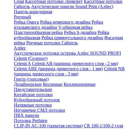
Cesal
Кассетные потолки Люмсвет
Кассетные потолки
Гайпель
Акустические панели Sound Prim (Албес)
Панель коридорная
Реечный
Рейка Омега
Рейка немецкого дизайна
Рейка
итальянского дизайна
V-образная рейка
Пластинообразная рейка
Рейка S-дизайна
Рейка
кубообразная
Рейка прямоугольного дизайна
Фасадная
рейка
Реечные потолки Гайпель
Албес
Акустические потолки острова Албес SOUND PROFI
Celenit (Селенит)
Celenit A
Celenit AB (ширина древесного слоя - 2 мм)
Celenit ABE (ширина древесного слоя - 1 мм)
Celenit NB
(ширина древесного слоя - 3 мм)
Гинтр (гипсовые)
Дизайнерские
Кесонные
Коллекционные
Представительские
Китайские потолки
Кубообразный потолок
Натяжные потолки
Негорючие СМЛ потолки
ПВХ панели
Потолки Perfaten
CLIP-IN AC-100 (скрытая система)
CR 100-1/100-2 (для