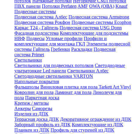
потолок
Натяжные потолки
Негорючие СМЛ потолки
ПВХ панели
Потолки Perfaten
AMF
OWA (ОВА)
Knauf
Подвесные системы
Подвесная система Албес
Подвесная система Armstrong
Подвесная система Рокфон
Подвесные системы Ecophon
Каркас Т24 - Гайпель
Подвесная система USG Donn
Фасадная подсистема
Комплектующие для подсистемы
НВФ
Подвесы
Угловые профили
Профили и
комплектующие для монтажа ГКЛ
Элементы подвесной
системы Гайпель
Гребенки
Раскладки
Подвесная
система Primet
Светильники
Светильники для подвесных потолков
Светодиодные
ультратонкие Led панели
Светильники Албес
Светодиодные светильники VARTON
Напольные покрытия
Фальшполы
Виниловая плитка для пола Tarkett Art Vinyl
Ковролин для пола
Ламинат для пола
Линолеум для
пола
Паркетная доска
Крепеж / метизы
Анкеры
Саморезы
Изделия из ДПК
Террасная доска ДПК
Декоративное ограждение из ДПК
Заборный профиль из ДПК
Комплектующие из ДПК
Планкен из ДПК
Профиль для ступеней из ДПК