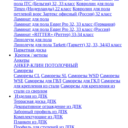
пола ITC (Бельгия) 32, 33 класс
Ковролин для пола
Timzo (Нидерланды) 22 класс
Ковролин для пола
петлевой ворс Зартекс офисный (Россия) 32 класс
Ламинат для пола
Ламинат для пола Egger Pro 32, 33 класс (Германия)
Ламинат для пола Egger Pro 32, 33 класс (Россия)
Ламинат «RITTER» (Риттер) 33-34 класс
Линолеум для пола
Линолеум для пола Tarkett (Таркетт) 32, 33, 34/43 класс
Паркетная доска
Крепеж / метизы
Анкеры
АНКЕР-КЛИН ПОТОЛОЧНЫЙ
Саморезы
Саморезы CL
Саморезы SL
Саморезы WSD
Саморезы
WSE
Саморезы для ГВЛ
Саморезы для ГКЛ
Саморезы
для крепления из стали
Саморезы для крепления из
стали со сверлом
Изделия из ДПК
Террасная доска ДПК
Декоративное ограждение из ДПК
Заборный профиль из ДПК
Комплектующие из ДПК
Планкен из ДПК
Профиль для ступеней из ДПК