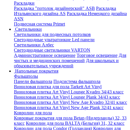
Раскладки
Раскладка "потолок дизайнерский" ASB
Раскладка
Итальянского дизайна AS
Раскладка Немецкого дизайна
АSN
Подвесная система Primet
Светильники
Светильники для подвесных потолков
Светодиодные ультратонкие Led панели
Светильники Албес
Светодиодные светильники VARTON
Административное освещение
Торговое освещение
Для
чистых и медицинских помещений
Для школьных и
образовательных учреждений
Напольные покрытия
Фальшполы
Панели фальшпола
Подсистема фальшпола
Виниловая плитка для пола Tarkett Art Vinyl
Виниловая плитка Art Vinyl Lounge Kvadro 34/43 класс
Виниловая плитка Art Vinyl Lounge Plank 34/43 класс
Виниловая плитка Art Vinyl New Age Kvadro 32/41 класс
Виниловая плитка Art Vinyl New Age Plank 32/41 класс
Ковролин для пола
Ковровые покрытия для пола Betap (Нидерланды) 32, 33
класс
Ковролин для пола BALTA (Бельгия) 31, 32 класс
Ковролин для пола Condor (Голландия)
Ковролин для