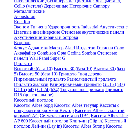
Гигиенические
Дизайнерские
Цветные
Orcal (металл)
Cellio (металл)
Деревянные
Негорючие
Cannopy
Металлические
Acoustofon
Rockfon
Эконом
Гигиена
Ударопрочность
Industrial
Акустические
Цветные дизайнерские
Стеновые акустические панели
Акустические экраны и острова
Ecophon
Фокус
Адвантаж
Мастер
Alaid
Индастри
Гигиена
Соло
Аквафайер
Combison
Opta
Gedina
Sombra
Стеновые
панели Wall Panel
Super G
Грильято
Высота 40 (база 10)
Высота 30 (база 10)
Высота 30 (база
5)
Высота 50 (база 10)
Грильято "под дерево"
Пирамидальный грильято
Разноячеистый грильято
Грильято жалюзи
Разноуровневый грильято
GL15 (h37)
GL15 (h47)
GL24 (h34)
Треугольное грильято
Грильято
D15 (диагональное)
Кассетный потолок
Кассеты Albes борд
Кассеты Albes тегуляр
Кассеты с
полускрытой кромкой Вектор
Кассеты Albes с скрытой
кромкой AC
Сетчатая кассета из ПВС
Кассета Albes Line
AP 600
Кассетный потолок Клип-ин (Clip in)
Кассетный
потолок Лей-ин (Lay in)
Кассеты Albes Strong
Кассеты