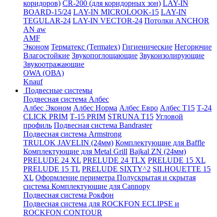
коридоров)
CR-200 (для коридорных зон)
LAY-IN
BOARD-15/24
LAY-IN MICROLOOK-15
LAY-IN
TEGULAR-24
LAY-IN VECTOR-24
Потолки ANCHOR
AN aw
AMF
Эконом
Терматекс (Termatex)
Гигиенические
Негорючие
Влагостойкие
Звукопоглощающие
Звукоизолирующие
Звукоотражающие
OWA (ОВА)
Knauf
Подвесные системы
Подвесная система Албес
Албес Эконом
Албес Норма
Албес Евро
Албес T15
Т-24
CLICK PRIM
Т-15 PRIM
STRUNA Т15
Угловой
профиль
Подвесная система Bandraster
Подвесная система Armstrong
TRULOK JAVELIN (24мм)
Комплектующие для Baffle
Комплектующие для Metal Grill
Bajkal ZN (24мм)
PRELUDE 24 XL
PRELUDE 24 TLX
PRELUDE 15 XL
PRELUDE 15 TL
PRELUDE SIXTY^2
SILHOUETTE 15
XL
Оформление периметра
Полускрытая и скрытая
система
Комплектующие для Cannopy
Подвесная система Рокфон
Подвесная система для ROCKFON ECLIPSE и
ROCKFON CONTOUR