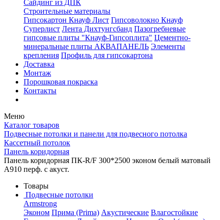
Сайдинг из ДПК
Строительные материалы
Гипсокартон Кнауф Лист
Гипсоволокно Кнауф
Суперлист
Лента Дихтунгсбанд
Пазогребневые
гипсовые плиты "Кнауф-Гипсоплита"
Цементно-
минеральные плиты АКВАПАНЕЛЬ
Элементы
крепления
Профиль для гипсокартона
Доставка
Монтаж
Порошковая покраска
Контакты
Меню
Каталог товаров
Подвесные потолки и панели для подвесного потолка
Кассетный потолок
Панель коридорная
Панель коридорная ПК-R/F 300*2500 эконом белый матовый
А910 перф. с акуст.
Товары
Подвесные потолки
Armstrong
Эконом
Прима (Prima)
Акустические
Влагостойкие