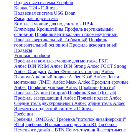
Подвесные системы Ecophon
Каркас Т24 - Гайпель
Подвесная система USG Donn
Фасадная подсистема
Комплектующие для подсистемы НВФ
Кляммеры
Кронштейны
Профиль вертикальный
основной
Профиль вертикальный промежуточный
Профиль вертикальный Т-образный
Профиль
горизонтальный основной
Профиль декоративный
Подвесы
Угловые профили
Профили и комплектующие для монтажа ГКЛ
Албес DIN PRIM
Албес DIN Strong
Албес ГОСТ Strong
Албес Стандарт
Албес Финский Стандарт
Албес
Эконом
Анкерный подвес Албес
Краб Албес
Лента
монтажная (ЛМП) Албес
Маяк Албес
Профили арочные
Албес
Профили угловые Албес
Профиль (Россия)
Профиль Gyproc (Гипрок)
Профиль Knauf (Кнауф)
Профиль завершающий Албес
Прямой подвес Албес
Соединитель двухуровневый Албес
Удлинитель Албес
Элементы подвесной системы Гайпель
Гребенки
Гребенка "OMEGA"
Гребенка "потолок дизайнерский"
ВТ-4
Гребенка Итальянского дизайна BT
Гребенка
Немецкого дизайна ВТN
Сопутствующий ассортимент