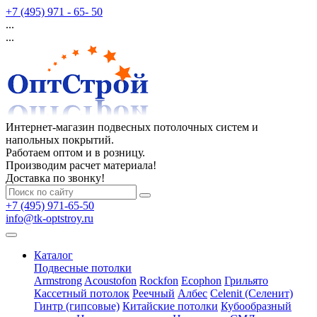
+7 (495) 971 - 65- 50
...
...
Интернет-магазин подвесных потолочных систем и
напольных покрытий.
Работаем оптом и в розницу.
Производим расчет материала!
Доставка по звонку!
+7 (495) 971-65-50
info@tk-optstroy.ru
Каталог
Подвесные потолки
Armstrong
Acoustofon
Rockfon
Ecophon
Грильято
Кассетный потолок
Реечный
Албес
Celenit (Селенит)
Гинтр (гипсовые)
Китайские потолки
Кубообразный