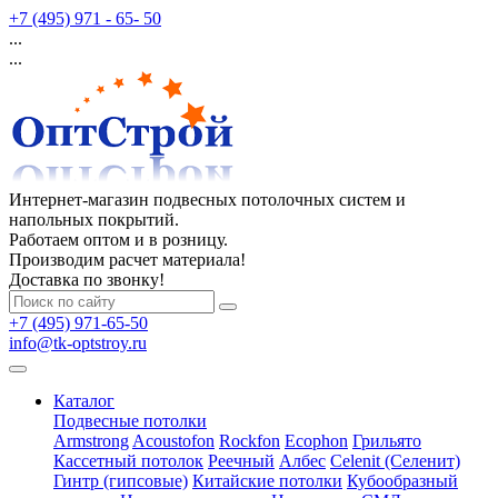
+7 (495) 971 - 65- 50
...
...
Интернет-магазин подвесных потолочных систем и
напольных покрытий.
Работаем оптом и в розницу.
Производим расчет материала!
Доставка по звонку!
+7 (495) 971-65-50
info@tk-optstroy.ru
Каталог
Подвесные потолки
Armstrong
Acoustofon
Rockfon
Ecophon
Грильято
Кассетный потолок
Реечный
Албес
Celenit (Селенит)
Гинтр (гипсовые)
Китайские потолки
Кубообразный