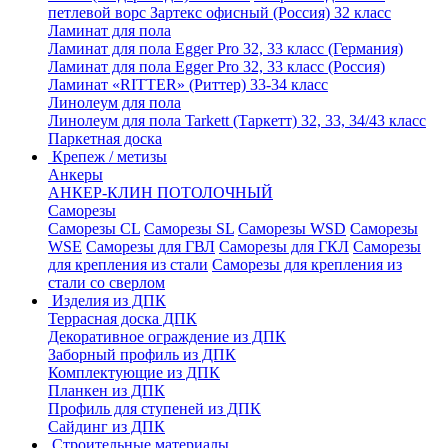
петлевой ворс Зартекс офисный (Россия) 32 класс
Ламинат для пола
Ламинат для пола Egger Pro 32, 33 класс (Германия)
Ламинат для пола Egger Pro 32, 33 класс (Россия)
Ламинат «RITTER» (Риттер) 33-34 класс
Линолеум для пола
Линолеум для пола Tarkett (Таркетт) 32, 33, 34/43 класс
Паркетная доска
Крепеж / метизы
Анкеры
АНКЕР-КЛИН ПОТОЛОЧНЫЙ
Саморезы
Саморезы CL
Саморезы SL
Саморезы WSD
Саморезы
WSE
Саморезы для ГВЛ
Саморезы для ГКЛ
Саморезы
для крепления из стали
Саморезы для крепления из
стали со сверлом
Изделия из ДПК
Террасная доска ДПК
Декоративное ограждение из ДПК
Заборный профиль из ДПК
Комплектующие из ДПК
Планкен из ДПК
Профиль для ступеней из ДПК
Сайдинг из ДПК
Строительные материалы