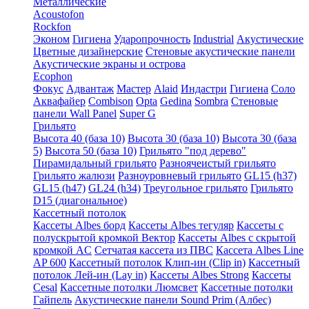
Металлические
Acoustofon
Rockfon
Эконом
Гигиена
Ударопрочность
Industrial
Акустические
Цветные дизайнерские
Стеновые акустические панели
Акустические экраны и острова
Ecophon
Фокус
Адвантаж
Мастер
Alaid
Индастри
Гигиена
Соло
Аквафайер
Combison
Opta
Gedina
Sombra
Стеновые
панели Wall Panel
Super G
Грильято
Высота 40 (база 10)
Высота 30 (база 10)
Высота 30 (база
5)
Высота 50 (база 10)
Грильято "под дерево"
Пирамидальный грильято
Разноячеистый грильято
Грильято жалюзи
Разноуровневый грильято
GL15 (h37)
GL15 (h47)
GL24 (h34)
Треугольное грильято
Грильято
D15 (диагональное)
Кассетный потолок
Кассеты Albes борд
Кассеты Albes тегуляр
Кассеты с
полускрытой кромкой Вектор
Кассеты Albes с скрытой
кромкой AC
Сетчатая кассета из ПВС
Кассета Albes Line
AP 600
Кассетный потолок Клип-ин (Clip in)
Кассетный
потолок Лей-ин (Lay in)
Кассеты Albes Strong
Кассеты
Cesal
Кассетные потолки Люмсвет
Кассетные потолки
Гайпель
Акустические панели Sound Prim (Албес)