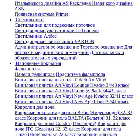
Итальянского дизайна AS
Раскладка Немецкого дизайна
АSN
Подвесная система Primet
Светильники
Светильники для подвесных потолков
Светодиодные ультратонкие Led панели
Светильники Албес
Светодиодные светильники VARTON
Административное освещение
Торговое освещение
Для
чистых и медицинских помещений
Для школьных и
образовательных учреждений
Напольные покрытия
Фальшполы
Панели фальшпола
Подсистема фальшпола
Виниловая плитка для пола Tarkett Art Vinyl
Виниловая плитка Art Vinyl Lounge Kvadro 34/43 класс
Виниловая плитка Art Vinyl Lounge Plank 34/43 класс
Виниловая плитка Art Vinyl New Age Kvadro 32/41 класс
Виниловая плитка Art Vinyl New Age Plank 32/41 класс
Ковролин для пола
Ковровые покрытия для пола Betap (Нидерланды) 32, 33
класс
Ковролин для пола BALTA (Бельгия) 31, 32 класс
Ковролин для пола Condor (Голландия)
Ковролин для
пола ITC (Бельгия) 32, 33 класс
Ковролин для пола
Timzo (Нидерланды) 22 класс
Ковролин для пола