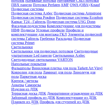
потолок
Натяжные потолки
Негорючие СМЛ потолки
ПВХ панели
Потолки Perfaten
AMF
OWA (ОВА)
Knauf
Подвесные системы
Подвесная система Албес
Подвесная система Armstrong
Подвесная система Рокфон
Подвесные системы Ecophon
Каркас Т24 - Гайпель
Подвесная система USG Donn
Фасадная подсистема
Комплектующие для подсистемы
НВФ
Подвесы
Угловые профили
Профили и
комплектующие для монтажа ГКЛ
Элементы подвесной
системы Гайпель
Гребенки
Раскладки
Подвесная
система Primet
Светильники
Светильники для подвесных потолков
Светодиодные
ультратонкие Led панели
Светильники Албес
Светодиодные светильники VARTON
Напольные покрытия
Фальшполы
Виниловая плитка для пола Tarkett Art Vinyl
Ковролин для пола
Ламинат для пола
Линолеум для
пола
Паркетная доска
Крепеж / метизы
Анкеры
Саморезы
Изделия из ДПК
Террасная доска ДПК
Декоративное ограждение из ДПК
Заборный профиль из ДПК
Комплектующие из ДПК
Планкен из ДПК
Профиль для ступеней из ДПК