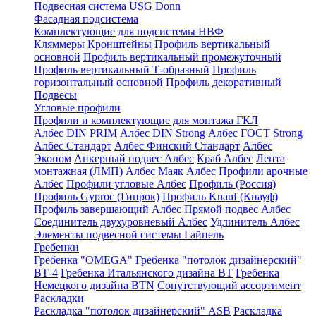
Подвесная система USG Donn
Фасадная подсистема
Комплектующие для подсистемы НВФ
Кляммеры
Кронштейны
Профиль вертикальный
основной
Профиль вертикальный промежуточный
Профиль вертикальный Т-образный
Профиль
горизонтальный основной
Профиль декоративный
Подвесы
Угловые профили
Профили и комплектующие для монтажа ГКЛ
Албес DIN PRIM
Албес DIN Strong
Албес ГОСТ Strong
Албес Стандарт
Албес Финский Стандарт
Албес
Эконом
Анкерный подвес Албес
Краб Албес
Лента
монтажная (ЛМП) Албес
Маяк Албес
Профили арочные
Албес
Профили угловые Албес
Профиль (Россия)
Профиль Gyproc (Гипрок)
Профиль Knauf (Кнауф)
Профиль завершающий Албес
Прямой подвес Албес
Соединитель двухуровневый Албес
Удлинитель Албес
Элементы подвесной системы Гайпель
Гребенки
Гребенка "OMEGA"
Гребенка "потолок дизайнерский"
ВТ-4
Гребенка Итальянского дизайна BT
Гребенка
Немецкого дизайна ВТN
Сопутствующий ассортимент
Раскладки
Раскладка "потолок дизайнерский" ASB
Раскладка