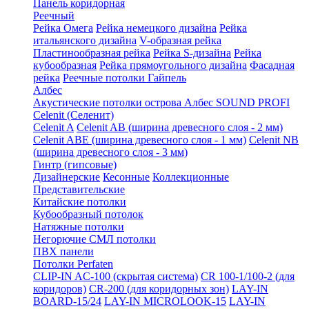
Панель коридорная
Реечный
Рейка Омега
Рейка немецкого дизайна
Рейка
итальянского дизайна
V-образная рейка
Пластинообразная рейка
Рейка S-дизайна
Рейка
кубообразная
Рейка прямоугольного дизайна
Фасадная
рейка
Реечные потолки Гайпель
Албес
Акустические потолки острова Албес SOUND PROFI
Celenit (Селенит)
Celenit A
Celenit AB (ширина древесного слоя - 2 мм)
Celenit ABE (ширина древесного слоя - 1 мм)
Celenit NB
(ширина древесного слоя - 3 мм)
Гинтр (гипсовые)
Дизайнерские
Кесонные
Коллекционные
Представительские
Китайские потолки
Кубообразный потолок
Натяжные потолки
Негорючие СМЛ потолки
ПВХ панели
Потолки Perfaten
CLIP-IN AC-100 (скрытая система)
CR 100-1/100-2 (для
коридоров)
CR-200 (для коридорных зон)
LAY-IN
BOARD-15/24
LAY-IN MICROLOOK-15
LAY-IN