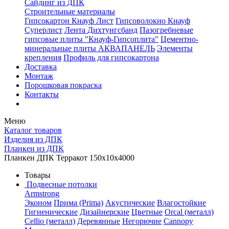
Сайдинг из ДПК
Строительные материалы
Гипсокартон Кнауф Лист
Гипсоволокно Кнауф
Суперлист
Лента Дихтунгсбанд
Пазогребневые
гипсовые плиты "Кнауф-Гипсоплита"
Цементно-
минеральные плиты АКВАПАНЕЛЬ
Элементы
крепления
Профиль для гипсокартона
Доставка
Монтаж
Порошковая покраска
Контакты
Меню
Каталог товаров
Изделия из ДПК
Планкен из ДПК
Планкен ДПК Терракот 150x10x4000
Товары
Подвесные потолки
Armstrong
Эконом
Прима (Prima)
Акустические
Влагостойкие
Гигиенические
Дизайнерские
Цветные
Orcal (металл)
Cellio (металл)
Деревянные
Негорючие
Cannopy