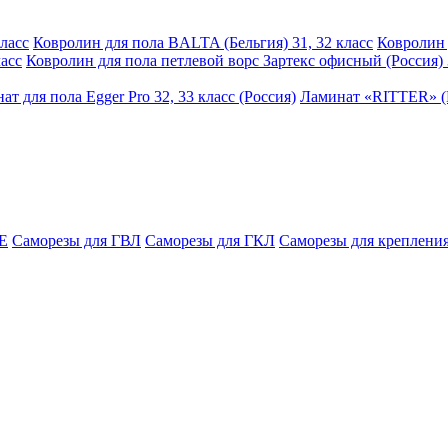
ласс
Ковролин для пола BALTA (Бельгия) 31, 32 класс
Ковролин 
асс
Ковролин для пола петлевой ворс Зартекс офисный (Россия) 
ат для пола Egger Pro 32, 33 класс (Россия)
Ламинат «RITTER» (Р
E
Саморезы для ГВЛ
Саморезы для ГКЛ
Саморезы для крепления