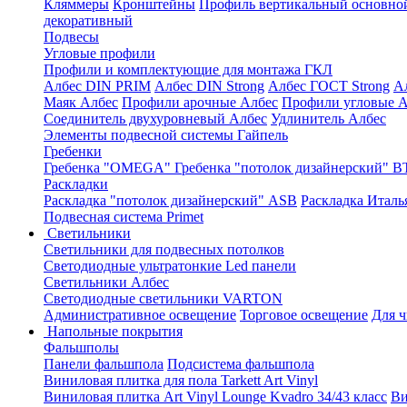
Кляммеры
Кронштейны
Профиль вертикальный основно
декоративный
Подвесы
Угловые профили
Профили и комплектующие для монтажа ГКЛ
Албес DIN PRIM
Албес DIN Strong
Албес ГОСТ Strong
А
Маяк Албес
Профили арочные Албес
Профили угловые А
Соединитель двухуровневый Албес
Удлинитель Албес
Элементы подвесной системы Гайпель
Гребенки
Гребенка "OMEGA"
Гребенка "потолок дизайнерский" В
Раскладки
Раскладка "потолок дизайнерский" ASB
Раскладка Италь
Подвесная система Primet
Светильники
Светильники для подвесных потолков
Светодиодные ультратонкие Led панели
Светильники Албес
Светодиодные светильники VARTON
Административное освещение
Торговое освещение
Для 
Напольные покрытия
Фальшполы
Панели фальшпола
Подсистема фальшпола
Виниловая плитка для пола Tarkett Art Vinyl
Виниловая плитка Art Vinyl Lounge Kvadro 34/43 класс
Ви