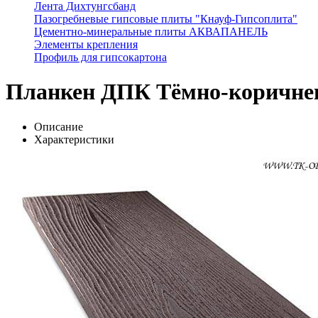
Лента Дихтунгсбанд
Пазогребневые гипсовые плиты "Кнауф-Гипсоплита"
Цементно-минеральные плиты АКВАПАНЕЛЬ
Элементы крепления
Профиль для гипсокартона
Планкен ДПК Тёмно-коричне
Описание
Характеристики