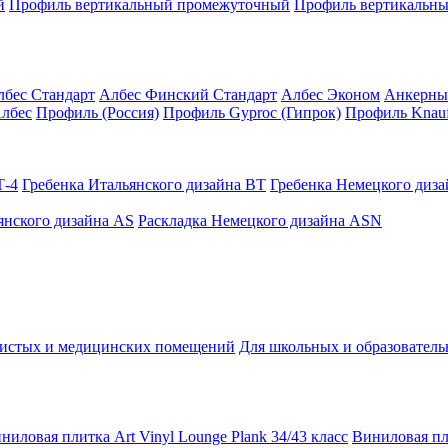
й
Профиль вертикальный промежуточный
Профиль вертикальны
лбес Стандарт
Албес Финский Стандарт
Албес Эконом
Анкерны
лбес
Профиль (Россия)
Профиль Gyproc (Гипрок)
Профиль Knauf
Т-4
Гребенка Итальянского дизайна BT
Гребенка Немецкого диз
янского дизайна AS
Раскладка Немецкого дизайна АSN
чистых и медицинских помещений
Для школьных и образовател
ниловая плитка Art Vinyl Lounge Plank 34/43 класс
Виниловая пли