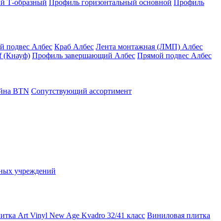
й Т-образный
Профиль горизонтальный основной
Профиль
й подвес Албес
Краб Албес
Лента монтажная (ЛМП) Албес
 (Кнауф)
Профиль завершающий Албес
Прямой подвес Албес
айна ВТN
Сопутствующий ассортимент
ьных учреждений
тка Art Vinyl New Age Kvadro 32/41 класс
Виниловая плитка