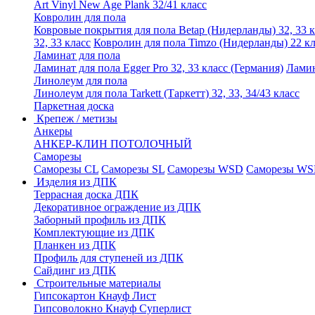
Art Vinyl New Age Plank 32/41 класс
Ковролин для пола
Ковровые покрытия для пола Betap (Нидерланды) 32, 33 к
32, 33 класс
Ковролин для пола Timzo (Нидерланды) 22 кл
Ламинат для пола
Ламинат для пола Egger Pro 32, 33 класс (Германия)
Ламин
Линолеум для пола
Линолеум для пола Tarkett (Таркетт) 32, 33, 34/43 класс
Паркетная доска
Крепеж / метизы
Анкеры
АНКЕР-КЛИН ПОТОЛОЧНЫЙ
Саморезы
Саморезы CL
Саморезы SL
Саморезы WSD
Саморезы WS
Изделия из ДПК
Террасная доска ДПК
Декоративное ограждение из ДПК
Заборный профиль из ДПК
Комплектующие из ДПК
Планкен из ДПК
Профиль для ступеней из ДПК
Сайдинг из ДПК
Строительные материалы
Гипсокартон Кнауф Лист
Гипсоволокно Кнауф Суперлист