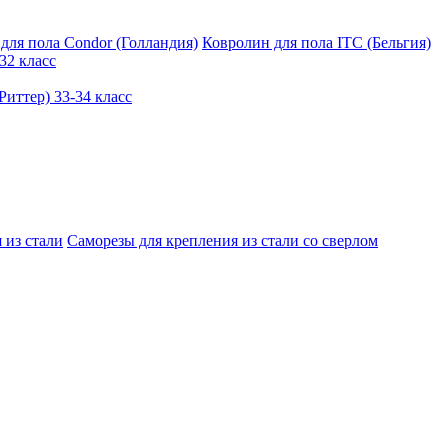
для пола Condor (Голландия)
Ковролин для пола ITC (Бельгия)
32 класс
иттер) 33-34 класс
 из стали
Саморезы для крепления из стали со сверлом