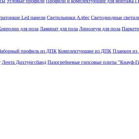
сы
Угловые профили
Профили и комплектующие для монтажа 
тратонкие Led панели
Светильники Албес
Светодиодные свети
Ковролин для пола
Ламинат для пола
Линолеум для пола
Паркетн
Заборный профиль из ДПК
Комплектующие из ДПК
Планкен из
т
Лента Дихтунгсбанд
Пазогребневые гипсовые плиты "Кнауф-Г