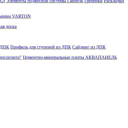
ГКЛ
Элементы подвесной системы Гайпель
Гребенки
Раскладки
льники VARTON
ая доска
 ДПК
Профиль для ступеней из ДПК
Сайдинг из ДПК
ипсоплита"
Цементно-минеральные плиты АКВАПАНЕЛЬ