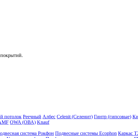
 покрытий.
й потолок
Реечный
Албес
Celenit (Селенит)
Гинтр (гипсовые)
Ки
AMF
OWA (ОВА)
Knauf
одвесная система Рокфон
Подвесные системы Ecophon
Каркас Т