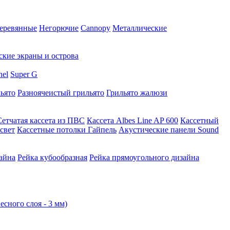
еревянные
Негорючие
Cannopy
Металлические
ские экраны и острова
nel
Super G
ьято
Разноячеистый грильято
Грильято жалюзи
Сетчатая кассета из ПВС
Кассета Albes Line AP 600
Кассетный
свет
Кассетные потолки Гайпель
Акустические панели Sound
айна
Рейка кубообразная
Рейка прямоугольного дизайна
есного слоя - 3 мм)