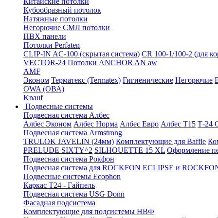
Китайские потолки
Кубообразный потолок
Натяжные потолки
Негорючие СМЛ потолки
ПВХ панели
Потолки Perfaten
CLIP-IN AC-100 (скрытая система)
CR 100-1/100-2 (для к
VECTOR-24
Потолки ANCHOR AN aw
AMF
Эконом
Терматекс (Termatex)
Гигиенические
Негорючие
OWA (ОВА)
Knauf
Подвесные системы
Подвесная система Албес
Албес Эконом
Албес Норма
Албес Евро
Албес T15
Т-24
Подвесная система Armstrong
TRULOK JAVELIN (24мм)
Комплектующие для Baffle
Ко
PRELUDE SIXTY^2
SILHOUETTE 15 XL
Оформление п
Подвесная система Рокфон
Подвесная система для ROCKFON ECLIPSE и ROCK
Подвесные системы Ecophon
Каркас Т24 - Гайпель
Подвесная система USG Donn
Фасадная подсистема
Комплектующие для подсистемы НВФ