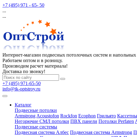
+7 (495) 971 - 65- 50
...
...
Интернет-магазин подвесных потолочных систем и напольных
Работаем оптом и в розницу.
Производим расчет материала!
Доставка по звонку!
+7 (495) 971-65-50
info@tk-optstroy.ru
Каталог
Подвесные потолки
Armstrong
Acoustofon
Rockfon
Ecophon
Грильято
Кассетны
Негорючие СМЛ потолки
ПВХ панели
Потолки Perfaten
Подвесные системы
Подвесная система Албес
Подвесная система Armstrong
П