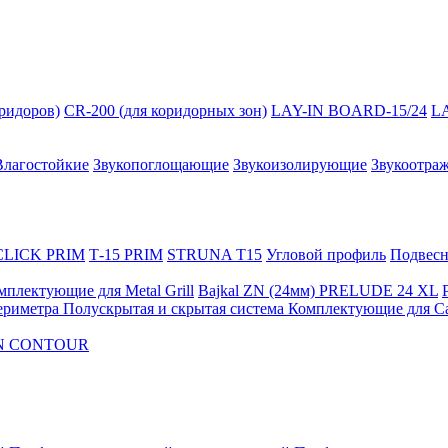
оридоров)
CR-200 (для коридорных зон)
LAY-IN BOARD-15/24
L
Влагостойкие
Звукопоглощающие
Звукоизолирующие
Звукоотра
 CLICK PRIM
Т-15 PRIM
STRUNA Т15
Угловой профиль
Подвесна
мплектующие для Metal Grill
Bajkal ZN (24мм)
PRELUDE 24 XL
ериметра
Полускрытая и скрытая система
Комплектующие для C
FON CONTOUR