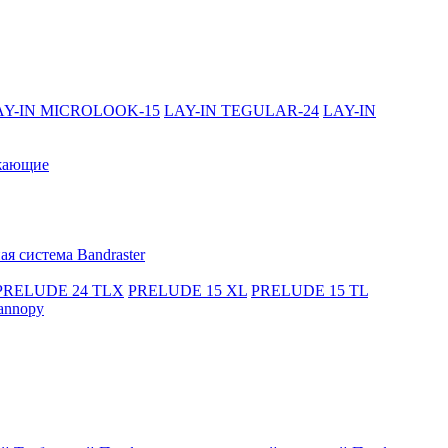
AY-IN MICROLOOK-15
LAY-IN TEGULAR-24
LAY-IN
жающие
я система Bandraster
PRELUDE 24 TLX
PRELUDE 15 XL
PRELUDE 15 TL
annopy