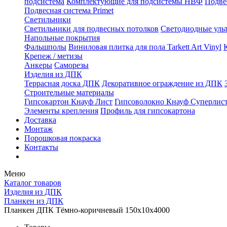
подсистема
Комплектующие для подсистемы НВФ
Подве
Подвесная система Primet
Светильники
Светильники для подвесных потолков
Светодиодные уль
Напольные покрытия
Фальшполы
Виниловая плитка для пола Tarkett Art Vinyl
Крепеж / метизы
Анкеры
Саморезы
Изделия из ДПК
Террасная доска ДПК
Декоративное ограждение из ДПК
Строительные материалы
Гипсокартон Кнауф Лист
Гипсоволокно Кнауф Суперлис
Элементы крепления
Профиль для гипсокартона
Доставка
Монтаж
Порошковая покраска
Контакты
Меню
Каталог товаров
Изделия из ДПК
Планкен из ДПК
Планкен ДПК Тёмно-коричневый 150x10x4000