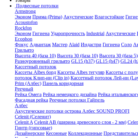
Товары
Подвесные потолки
Armstrong
Эконом
Прима (Prima)
Акустические
Влагостойкие
Гигие
Acoustofon
Rockfon
Эконом
Гигиена
Ударопрочность
Industrial
Акустические
Ecophon
Фокус
Адвантаж
Мастер
Alaid
Индастри
Гигиена
Соло
А
Грильято
Высота 40 (база 10)
Высота 30 (база 10)
Высота 30 (база 5)
Разноуровневый грильято
GL15 (h37)
GL15 (h47)
GL24 (h
Кассетный потолок
Кассеты Albes борд
Кассеты Albes тегуляр
Кассеты с пол
потолок Клип-ин (Clip in)
Кассетный потолок Лей-ин (Lay
Prim (Албес)
Панель коридорная
Реечный
Рейка Омега
Рейка немецкого дизайна
Рейка итальянског
Фасадная рейка
Реечные потолки Гайпель
Албес
Акустические потолки острова Албес SOUND PROFI
Celenit (Селенит)
Celenit A
Celenit AB (ширина древесного слоя - 2 мм)
Cele
Гинтр (гипсовые)
Дизайнерские
Кесонные
Коллекционные
Представительс