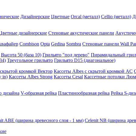
нические
Дизайнерские
Цветные
Orcal (металл)
Cellio (металл)
Д
Цветные дизайнерские
Стеновые акустические панели
Акустиче
квафайер
Combison
Opta
Gedina
Sombra
Стеновые панели Wall Pa
Высота 50 (база 10)
Грильято "под дерево"
Пирамидальный грил
34)
Треугольное грильято
Грильято D15 (диагональное)
ускрытой кромкой Вектор
Кассеты Albes с скрытой кромкой AC
 in)
Кассеты Albes Strong
Кассеты Cesal
Кассетные потолки Люм
о дизайна
V-образная рейка
Пластинообразная рейка
Рейка S-диз
nit ABE (ширина древесного слоя - 1 мм)
Celenit NB (ширина древ
кие