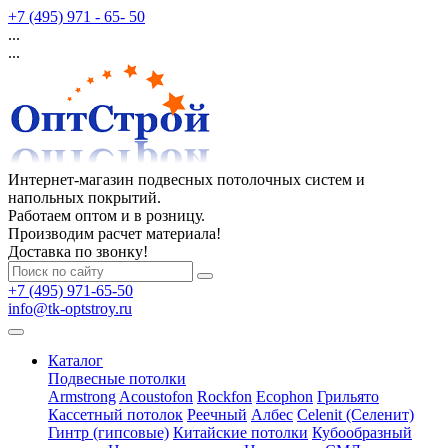
+7 (495) 971 - 65- 50
...
...
Интернет-магазин подвесных потолочных систем и
напольных покрытий.
Работаем оптом и в розницу.
Производим расчет материала!
Доставка по звонку!
+7 (495) 971-65-50
info@tk-optstroy.ru
Каталог
Подвесные потолки
Armstrong
Acoustofon
Rockfon
Ecophon
Грильято
Кассетный потолок
Реечный
Албес
Celenit (Селенит)
Гинтр (гипсовые)
Китайские потолки
Кубообразный