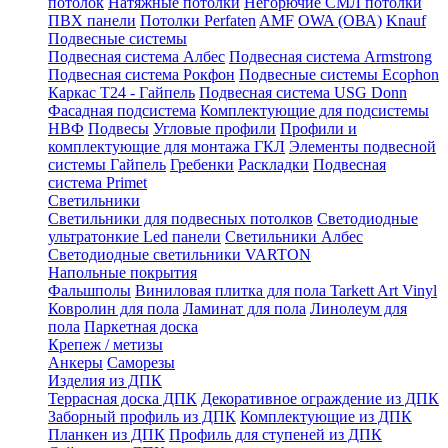
потолок
Натяжные потолки
Негорючие СМЛ потолки
ПВХ панели
Потолки Perfaten
AMF
OWA (ОВА)
Knauf
Подвесные системы
Подвесная система Албес
Подвесная система Armstrong
Подвесная система Рокфон
Подвесные системы Ecophon
Каркас Т24 - Гайпель
Подвесная система USG Donn
Фасадная подсистема
Комплектующие для подсистемы
НВФ
Подвесы
Угловые профили
Профили и
комплектующие для монтажа ГКЛ
Элементы подвесной
системы Гайпель
Гребенки
Раскладки
Подвесная
система Primet
Светильники
Светильники для подвесных потолков
Светодиодные
ультратонкие Led панели
Светильники Албес
Светодиодные светильники VARTON
Напольные покрытия
Фальшполы
Виниловая плитка для пола Tarkett Art Vinyl
Ковролин для пола
Ламинат для пола
Линолеум для
пола
Паркетная доска
Крепеж / метизы
Анкеры
Саморезы
Изделия из ДПК
Террасная доска ДПК
Декоративное ограждение из ДПК
Заборный профиль из ДПК
Комплектующие из ДПК
Планкен из ДПК
Профиль для ступеней из ДПК