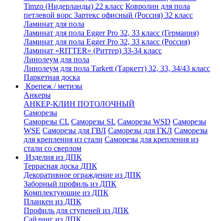
Timzo (Нидерланды) 22 класс
Ковролин для пола
петлевой ворс Зартекс офисный (Россия) 32 класс
Ламинат для пола
Ламинат для пола Egger Pro 32, 33 класс (Германия)
Ламинат для пола Egger Pro 32, 33 класс (Россия)
Ламинат «RITTER» (Риттер) 33-34 класс
Линолеум для пола
Линолеум для пола Tarkett (Таркетт) 32, 33, 34/43 класс
Паркетная доска
Крепеж / метизы
Анкеры
АНКЕР-КЛИН ПОТОЛОЧНЫЙ
Саморезы
Саморезы CL
Саморезы SL
Саморезы WSD
Саморезы
WSE
Саморезы для ГВЛ
Саморезы для ГКЛ
Саморезы
для крепления из стали
Саморезы для крепления из
стали со сверлом
Изделия из ДПК
Террасная доска ДПК
Декоративное ограждение из ДПК
Заборный профиль из ДПК
Комплектующие из ДПК
Планкен из ДПК
Профиль для ступеней из ДПК
Сайдинг из ДПК