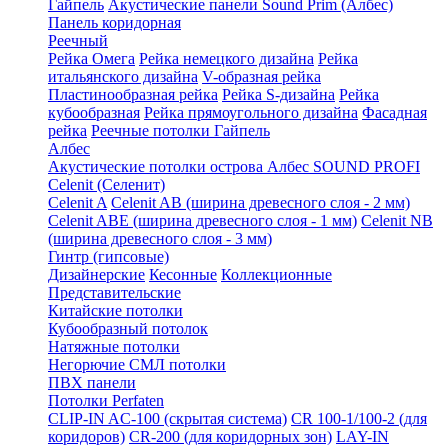
Гайпель
Акустические панели Sound Prim (Албес)
Панель коридорная
Реечный
Рейка Омега
Рейка немецкого дизайна
Рейка
итальянского дизайна
V-образная рейка
Пластинообразная рейка
Рейка S-дизайна
Рейка
кубообразная
Рейка прямоугольного дизайна
Фасадная
рейка
Реечные потолки Гайпель
Албес
Акустические потолки острова Албес SOUND PROFI
Celenit (Селенит)
Celenit A
Celenit AB (ширина древесного слоя - 2 мм)
Celenit ABE (ширина древесного слоя - 1 мм)
Celenit NB
(ширина древесного слоя - 3 мм)
Гинтр (гипсовые)
Дизайнерские
Кесонные
Коллекционные
Представительские
Китайские потолки
Кубообразный потолок
Натяжные потолки
Негорючие СМЛ потолки
ПВХ панели
Потолки Perfaten
CLIP-IN AC-100 (скрытая система)
CR 100-1/100-2 (для
коридоров)
CR-200 (для коридорных зон)
LAY-IN