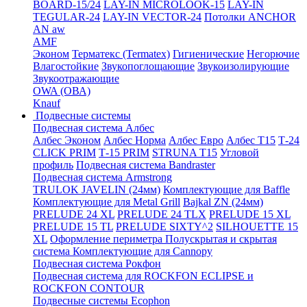
BOARD-15/24
LAY-IN MICROLOOK-15
LAY-IN
TEGULAR-24
LAY-IN VECTOR-24
Потолки ANCHOR
AN aw
AMF
Эконом
Терматекс (Termatex)
Гигиенические
Негорючие
Влагостойкие
Звукопоглощающие
Звукоизолирующие
Звукоотражающие
OWA (ОВА)
Knauf
Подвесные системы
Подвесная система Албес
Албес Эконом
Албес Норма
Албес Евро
Албес T15
Т-24
CLICK PRIM
Т-15 PRIM
STRUNA Т15
Угловой
профиль
Подвесная система Bandraster
Подвесная система Armstrong
TRULOK JAVELIN (24мм)
Комплектующие для Baffle
Комплектующие для Metal Grill
Bajkal ZN (24мм)
PRELUDE 24 XL
PRELUDE 24 TLX
PRELUDE 15 XL
PRELUDE 15 TL
PRELUDE SIXTY^2
SILHOUETTE 15
XL
Оформление периметра
Полускрытая и скрытая
система
Комплектующие для Cannopy
Подвесная система Рокфон
Подвесная система для ROCKFON ECLIPSE и
ROCKFON CONTOUR
Подвесные системы Ecophon