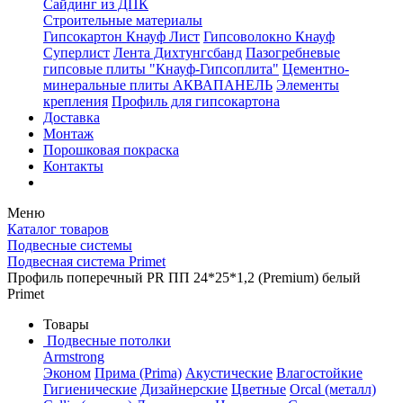
Сайдинг из ДПК
Строительные материалы
Гипсокартон Кнауф Лист
Гипсоволокно Кнауф
Суперлист
Лента Дихтунгсбанд
Пазогребневые
гипсовые плиты "Кнауф-Гипсоплита"
Цементно-
минеральные плиты АКВАПАНЕЛЬ
Элементы
крепления
Профиль для гипсокартона
Доставка
Монтаж
Порошковая покраска
Контакты
Меню
Каталог товаров
Подвесные системы
Подвесная система Primet
Профиль поперечный PR ПП 24*25*1,2 (Premium) белый
Primet
Товары
Подвесные потолки
Armstrong
Эконом
Прима (Prima)
Акустические
Влагостойкие
Гигиенические
Дизайнерские
Цветные
Orcal (металл)