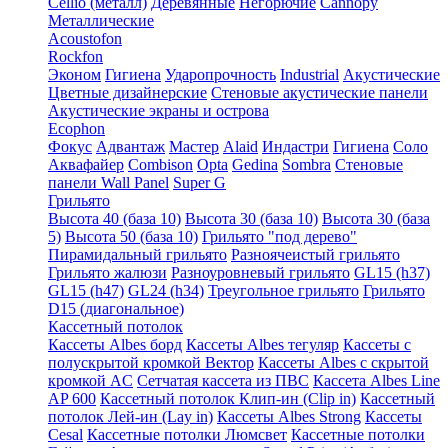
Cellio (металл)
Деревянные
Негорючие
Cannopy
Металлические
Acoustofon
Rockfon
Эконом
Гигиена
Ударопрочность
Industrial
Акустические
Цветные дизайнерские
Стеновые акустические панели
Акустические экраны и острова
Ecophon
Фокус
Адвантаж
Мастер
Alaid
Индастри
Гигиена
Соло
Аквафайер
Combison
Opta
Gedina
Sombra
Стеновые
панели Wall Panel
Super G
Грильято
Высота 40 (база 10)
Высота 30 (база 10)
Высота 30 (база
5)
Высота 50 (база 10)
Грильято "под дерево"
Пирамидальный грильято
Разноячеистый грильято
Грильято жалюзи
Разноуровневый грильято
GL15 (h37)
GL15 (h47)
GL24 (h34)
Треугольное грильято
Грильято
D15 (диагональное)
Кассетный потолок
Кассеты Albes борд
Кассеты Albes тегуляр
Кассеты с
полускрытой кромкой Вектор
Кассеты Albes с скрытой
кромкой AC
Сетчатая кассета из ПВС
Кассета Albes Line
AP 600
Кассетный потолок Клип-ин (Clip in)
Кассетный
потолок Лей-ин (Lay in)
Кассеты Albes Strong
Кассеты
Cesal
Кассетные потолки Люмсвет
Кассетные потолки