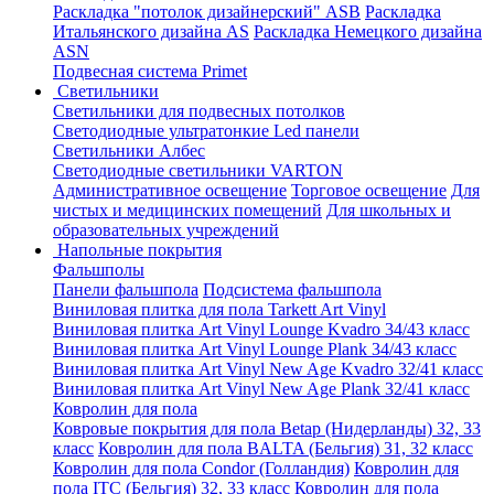
Раскладка "потолок дизайнерский" ASB
Раскладка
Итальянского дизайна AS
Раскладка Немецкого дизайна
АSN
Подвесная система Primet
Светильники
Светильники для подвесных потолков
Светодиодные ультратонкие Led панели
Светильники Албес
Светодиодные светильники VARTON
Административное освещение
Торговое освещение
Для
чистых и медицинских помещений
Для школьных и
образовательных учреждений
Напольные покрытия
Фальшполы
Панели фальшпола
Подсистема фальшпола
Виниловая плитка для пола Tarkett Art Vinyl
Виниловая плитка Art Vinyl Lounge Kvadro 34/43 класс
Виниловая плитка Art Vinyl Lounge Plank 34/43 класс
Виниловая плитка Art Vinyl New Age Kvadro 32/41 класс
Виниловая плитка Art Vinyl New Age Plank 32/41 класс
Ковролин для пола
Ковровые покрытия для пола Betap (Нидерланды) 32, 33
класс
Ковролин для пола BALTA (Бельгия) 31, 32 класс
Ковролин для пола Condor (Голландия)
Ковролин для
пола ITC (Бельгия) 32, 33 класс
Ковролин для пола