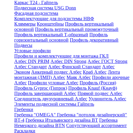
Каркас Т24 - Гайпель
Подвесная система USG Donn
Фасадная подсистема
Комплектующие для подсистемы НВФ
Кляммеры
Кронштейны
Профиль вертикальный
основной
Профиль вертикальный промежуточный
Профиль вертикальный Т-образный
Профиль
горизонтальный основной
Профиль декоративный
Подвесы
Угловые профили
Профили и комплектующие для монтажа ГКЛ
Албес DIN PRIM
Албес DIN Strong
Албес ГОСТ Strong
Албес Стандарт
Албес Финский Стандарт
Албес
Эконом
Анкерный подвес Албес
Краб Албес
Лента
монтажная (ЛМП) Албес
Маяк Албес
Профили арочные
Албес
Профили угловые Албес
Профиль (Россия)
Профиль Gyproc (Гипрок)
Профиль Knauf (Кнауф)
Профиль завершающий Албес
Прямой подвес Албес
Соединитель двухуровневый Албес
Удлинитель Албес
Элементы подвесной системы Гайпель
Гребенки
Гребенка "OMEGA"
Гребенка "потолок дизайнерский"
ВТ-4
Гребенка Итальянского дизайна BT
Гребенка
Немецкого дизайна ВТN
Сопутствующий ассортимент
Раскладки