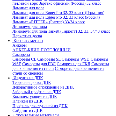
петлевой ворс Зартекс офисный (Россия) 32 класс
Ламинат для пола
Ламинат для пола Egger Pro 32, 33 класс (Германия)
Ламинат для пола Egger Pro 32, 33 класс (Россия)
Ламинат «RITTER» (Риттер) 33-34 класс
Линолеум для пола
Линолеум для пола Tarkett (Таркетт) 32, 33, 34/43 класс
Паркетная доска
Крепеж / метизы
Анкеры
АНКЕР-КЛИН ПОТОЛОЧНЫЙ
Саморезы
Саморезы CL
Саморезы SL
Саморезы WSD
Саморезы
WSE
Саморезы для ГВЛ
Саморезы для ГКЛ
Саморезы
для крепления из стали
Саморезы для крепления из
стали со сверлом
Изделия из ДПК
Террасная доска ДПК
Декоративное ограждение из ДПК
Заборный профиль из ДПК
Комплектующие из ДПК
Планкен из ДПК
Профиль для ступеней из ДПК
Сайдинг из ДПК
Строительные материалы