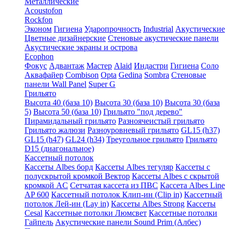
Металлические
Acoustofon
Rockfon
Эконом
Гигиена
Ударопрочность
Industrial
Акустические
Цветные дизайнерские
Стеновые акустические панели
Акустические экраны и острова
Ecophon
Фокус
Адвантаж
Мастер
Alaid
Индастри
Гигиена
Соло
Аквафайер
Combison
Opta
Gedina
Sombra
Стеновые
панели Wall Panel
Super G
Грильято
Высота 40 (база 10)
Высота 30 (база 10)
Высота 30 (база
5)
Высота 50 (база 10)
Грильято "под дерево"
Пирамидальный грильято
Разноячеистый грильято
Грильято жалюзи
Разноуровневый грильято
GL15 (h37)
GL15 (h47)
GL24 (h34)
Треугольное грильято
Грильято
D15 (диагональное)
Кассетный потолок
Кассеты Albes борд
Кассеты Albes тегуляр
Кассеты с
полускрытой кромкой Вектор
Кассеты Albes с скрытой
кромкой AC
Сетчатая кассета из ПВС
Кассета Albes Line
AP 600
Кассетный потолок Клип-ин (Clip in)
Кассетный
потолок Лей-ин (Lay in)
Кассеты Albes Strong
Кассеты
Cesal
Кассетные потолки Люмсвет
Кассетные потолки
Гайпель
Акустические панели Sound Prim (Албес)