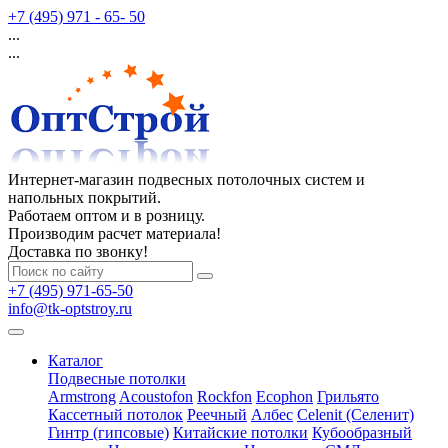
+7 (495) 971 - 65- 50
...
...
Интернет-магазин подвесных потолочных систем и
напольных покрытий.
Работаем оптом и в розницу.
Производим расчет материала!
Доставка по звонку!
+7 (495) 971-65-50
info@tk-optstroy.ru
Каталог
Подвесные потолки
Armstrong
Acoustofon
Rockfon
Ecophon
Грильято
Кассетный потолок
Реечный
Албес
Celenit (Селенит)
Гинтр (гипсовые)
Китайские потолки
Кубообразный