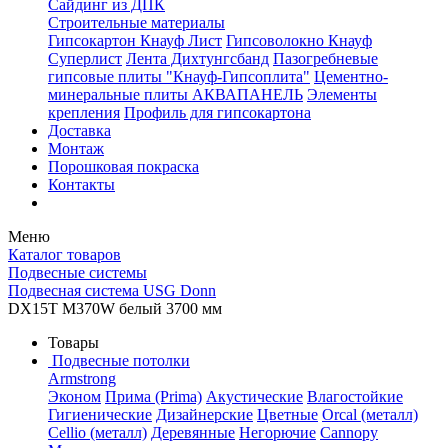
Сайдинг из ДПК
Строительные материалы
Гипсокартон Кнауф Лист
Гипсоволокно Кнауф
Суперлист
Лента Дихтунгсбанд
Пазогребневые
гипсовые плиты "Кнауф-Гипсоплита"
Цементно-
минеральные плиты АКВАПАНЕЛЬ
Элементы
крепления
Профиль для гипсокартона
Доставка
Монтаж
Порошковая покраска
Контакты
Меню
Каталог товаров
Подвесные системы
Подвесная система USG Donn
DX15T M370W белый 3700 мм
Товары
Подвесные потолки
Armstrong
Эконом
Прима (Prima)
Акустические
Влагостойкие
Гигиенические
Дизайнерские
Цветные
Orcal (металл)
Cellio (металл)
Деревянные
Негорючие
Cannopy