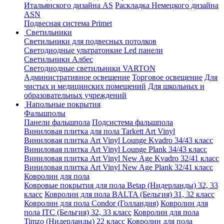
Итальянского дизайна AS
Раскладка Немецкого дизайна
АSN
Подвесная система Primet
Светильники
Светильники для подвесных потолков
Светодиодные ультратонкие Led панели
Светильники Албес
Светодиодные светильники VARTON
Административное освещение
Торговое освещение
Для
чистых и медицинских помещений
Для школьных и
образовательных учреждений
Напольные покрытия
Фальшполы
Панели фальшпола
Подсистема фальшпола
Виниловая плитка для пола Tarkett Art Vinyl
Виниловая плитка Art Vinyl Lounge Kvadro 34/43 класс
Виниловая плитка Art Vinyl Lounge Plank 34/43 класс
Виниловая плитка Art Vinyl New Age Kvadro 32/41 класс
Виниловая плитка Art Vinyl New Age Plank 32/41 класс
Ковролин для пола
Ковровые покрытия для пола Betap (Нидерланды) 32, 33
класс
Ковролин для пола BALTA (Бельгия) 31, 32 класс
Ковролин для пола Condor (Голландия)
Ковролин для
пола ITC (Бельгия) 32, 33 класс
Ковролин для пола
Timzo (Нидерланды) 22 класс
Ковролин для пола