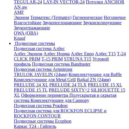
TEGULAR-24
LAY-IN VECTOR-24
Потолки ANCHOR
AN aw
AMF
Эконом
Терматекс (Termatex)
Гигиенические
Негорючие
Влагостойкие
Звукопоглощающие
Звукоизолирующие
Звукоотражающие
OWA (ОВА)
Knauf
Подвесные системы
Подвесная система Албес
Албес Эконом
Албес Норма
Албес Евро
Албес T15
Т-24
CLICK PRIM
Т-15 PRIM
STRUNA Т15
Угловой
профиль
Подвесная система Bandraster
Подвесная система Armstrong
TRULOK JAVELIN (24мм)
Комплектующие для Baffle
Комплектующие для Metal Grill
Bajkal ZN (24мм)
PRELUDE 24 XL
PRELUDE 24 TLX
PRELUDE 15 XL
PRELUDE 15 TL
PRELUDE SIXTY^2
SILHOUETTE 15
XL
Оформление периметра
Полускрытая и скрытая
система
Комплектующие для Cannopy
Подвесная система Рокфон
Подвесная система для ROCKFON ECLIPSE и
ROCKFON CONTOUR
Подвесные системы Ecophon
Каркас Т24 - Гайпель