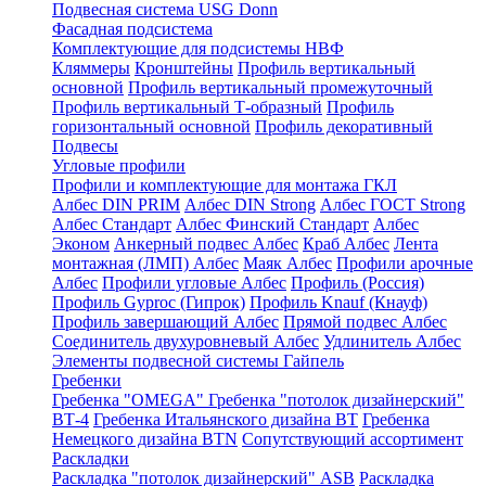
Подвесная система USG Donn
Фасадная подсистема
Комплектующие для подсистемы НВФ
Кляммеры
Кронштейны
Профиль вертикальный
основной
Профиль вертикальный промежуточный
Профиль вертикальный Т-образный
Профиль
горизонтальный основной
Профиль декоративный
Подвесы
Угловые профили
Профили и комплектующие для монтажа ГКЛ
Албес DIN PRIM
Албес DIN Strong
Албес ГОСТ Strong
Албес Стандарт
Албес Финский Стандарт
Албес
Эконом
Анкерный подвес Албес
Краб Албес
Лента
монтажная (ЛМП) Албес
Маяк Албес
Профили арочные
Албес
Профили угловые Албес
Профиль (Россия)
Профиль Gyproc (Гипрок)
Профиль Knauf (Кнауф)
Профиль завершающий Албес
Прямой подвес Албес
Соединитель двухуровневый Албес
Удлинитель Албес
Элементы подвесной системы Гайпель
Гребенки
Гребенка "OMEGA"
Гребенка "потолок дизайнерский"
ВТ-4
Гребенка Итальянского дизайна BT
Гребенка
Немецкого дизайна ВТN
Сопутствующий ассортимент
Раскладки
Раскладка "потолок дизайнерский" ASB
Раскладка