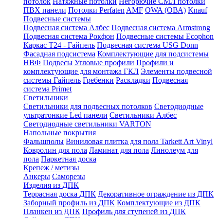
потолок
Натяжные потолки
Негорючие СМЛ потолки
ПВХ панели
Потолки Perfaten
AMF
OWA (ОВА)
Knauf
Подвесные системы
Подвесная система Албес
Подвесная система Armstrong
Подвесная система Рокфон
Подвесные системы Ecophon
Каркас Т24 - Гайпель
Подвесная система USG Donn
Фасадная подсистема
Комплектующие для подсистемы
НВФ
Подвесы
Угловые профили
Профили и
комплектующие для монтажа ГКЛ
Элементы подвесной
системы Гайпель
Гребенки
Раскладки
Подвесная
система Primet
Светильники
Светильники для подвесных потолков
Светодиодные
ультратонкие Led панели
Светильники Албес
Светодиодные светильники VARTON
Напольные покрытия
Фальшполы
Виниловая плитка для пола Tarkett Art Vinyl
Ковролин для пола
Ламинат для пола
Линолеум для
пола
Паркетная доска
Крепеж / метизы
Анкеры
Саморезы
Изделия из ДПК
Террасная доска ДПК
Декоративное ограждение из ДПК
Заборный профиль из ДПК
Комплектующие из ДПК
Планкен из ДПК
Профиль для ступеней из ДПК