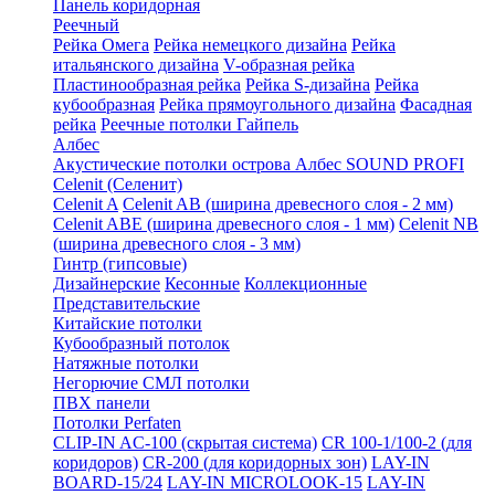
Панель коридорная
Реечный
Рейка Омега
Рейка немецкого дизайна
Рейка
итальянского дизайна
V-образная рейка
Пластинообразная рейка
Рейка S-дизайна
Рейка
кубообразная
Рейка прямоугольного дизайна
Фасадная
рейка
Реечные потолки Гайпель
Албес
Акустические потолки острова Албес SOUND PROFI
Celenit (Селенит)
Celenit A
Celenit AB (ширина древесного слоя - 2 мм)
Celenit ABE (ширина древесного слоя - 1 мм)
Celenit NB
(ширина древесного слоя - 3 мм)
Гинтр (гипсовые)
Дизайнерские
Кесонные
Коллекционные
Представительские
Китайские потолки
Кубообразный потолок
Натяжные потолки
Негорючие СМЛ потолки
ПВХ панели
Потолки Perfaten
CLIP-IN AC-100 (скрытая система)
CR 100-1/100-2 (для
коридоров)
CR-200 (для коридорных зон)
LAY-IN
BOARD-15/24
LAY-IN MICROLOOK-15
LAY-IN