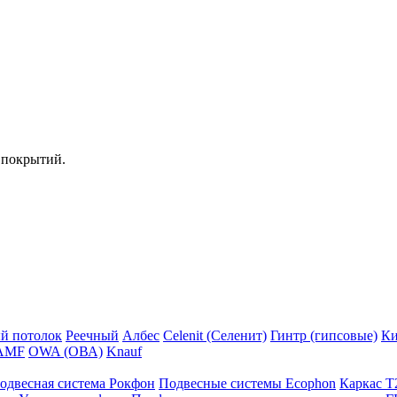
 покрытий.
й потолок
Реечный
Албес
Celenit (Селенит)
Гинтр (гипсовые)
Ки
AMF
OWA (ОВА)
Knauf
одвесная система Рокфон
Подвесные системы Ecophon
Каркас Т