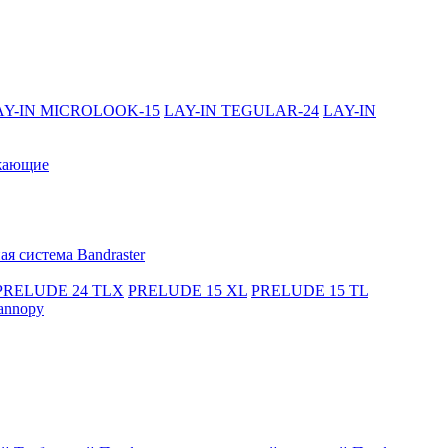
AY-IN MICROLOOK-15
LAY-IN TEGULAR-24
LAY-IN
жающие
я система Bandraster
PRELUDE 24 TLX
PRELUDE 15 XL
PRELUDE 15 TL
annopy