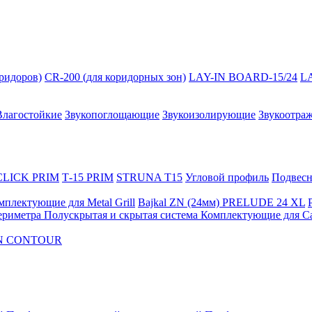
оридоров)
CR-200 (для коридорных зон)
LAY-IN BOARD-15/24
L
Влагостойкие
Звукопоглощающие
Звукоизолирующие
Звукоотра
 CLICK PRIM
Т-15 PRIM
STRUNA Т15
Угловой профиль
Подвесна
мплектующие для Metal Grill
Bajkal ZN (24мм)
PRELUDE 24 XL
ериметра
Полускрытая и скрытая система
Комплектующие для C
FON CONTOUR