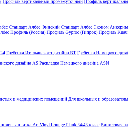
й
Профиль вертикальный промежуточный
Профиль вертикальны
лбес Стандарт
Албес Финский Стандарт
Албес Эконом
Анкерны
лбес
Профиль (Россия)
Профиль Gyproc (Гипрок)
Профиль Knauf
Т-4
Гребенка Итальянского дизайна BT
Гребенка Немецкого диз
янского дизайна AS
Раскладка Немецкого дизайна АSN
чистых и медицинских помещений
Для школьных и образовател
ниловая плитка Art Vinyl Lounge Plank 34/43 класс
Виниловая пли