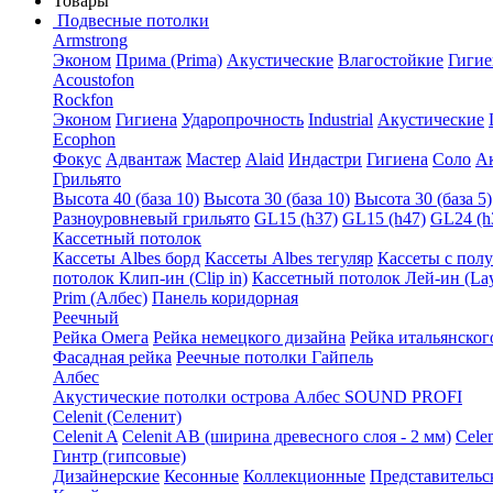
Товары
Подвесные потолки
Armstrong
Эконом
Прима (Prima)
Акустические
Влагостойкие
Гигие
Acoustofon
Rockfon
Эконом
Гигиена
Ударопрочность
Industrial
Акустические
Ecophon
Фокус
Адвантаж
Мастер
Alaid
Индастри
Гигиена
Соло
А
Грильято
Высота 40 (база 10)
Высота 30 (база 10)
Высота 30 (база 5)
Разноуровневый грильято
GL15 (h37)
GL15 (h47)
GL24 (h
Кассетный потолок
Кассеты Albes борд
Кассеты Albes тегуляр
Кассеты с пол
потолок Клип-ин (Clip in)
Кассетный потолок Лей-ин (Lay
Prim (Албес)
Панель коридорная
Реечный
Рейка Омега
Рейка немецкого дизайна
Рейка итальянског
Фасадная рейка
Реечные потолки Гайпель
Албес
Акустические потолки острова Албес SOUND PROFI
Celenit (Селенит)
Celenit A
Celenit AB (ширина древесного слоя - 2 мм)
Cele
Гинтр (гипсовые)
Дизайнерские
Кесонные
Коллекционные
Представительс