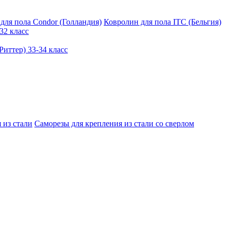
для пола Condor (Голландия)
Ковролин для пола ITC (Бельгия)
32 класс
иттер) 33-34 класс
 из стали
Саморезы для крепления из стали со сверлом