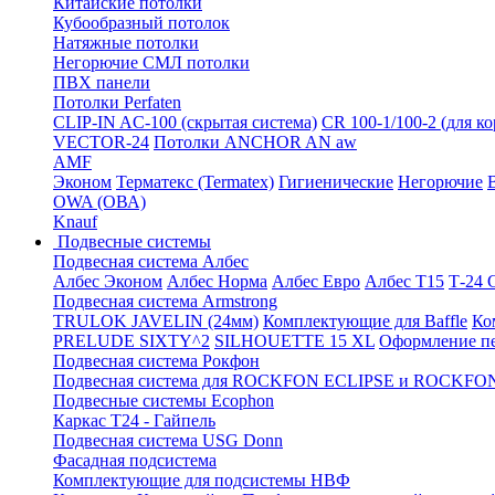
Китайские потолки
Кубообразный потолок
Натяжные потолки
Негорючие СМЛ потолки
ПВХ панели
Потолки Perfaten
CLIP-IN AC-100 (скрытая система)
CR 100-1/100-2 (для к
VECTOR-24
Потолки ANCHOR AN aw
AMF
Эконом
Терматекс (Termatex)
Гигиенические
Негорючие
OWA (ОВА)
Knauf
Подвесные системы
Подвесная система Албес
Албес Эконом
Албес Норма
Албес Евро
Албес T15
Т-24
Подвесная система Armstrong
TRULOK JAVELIN (24мм)
Комплектующие для Baffle
Ко
PRELUDE SIXTY^2
SILHOUETTE 15 XL
Оформление п
Подвесная система Рокфон
Подвесная система для ROCKFON ECLIPSE и ROCK
Подвесные системы Ecophon
Каркас Т24 - Гайпель
Подвесная система USG Donn
Фасадная подсистема
Комплектующие для подсистемы НВФ