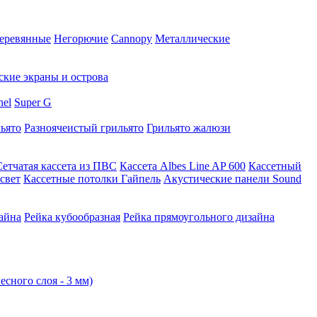
еревянные
Негорючие
Cannopy
Металлические
ские экраны и острова
nel
Super G
ьято
Разноячеистый грильято
Грильято жалюзи
Сетчатая кассета из ПВС
Кассета Albes Line AP 600
Кассетный
свет
Кассетные потолки Гайпель
Акустические панели Sound
айна
Рейка кубообразная
Рейка прямоугольного дизайна
есного слоя - 3 мм)