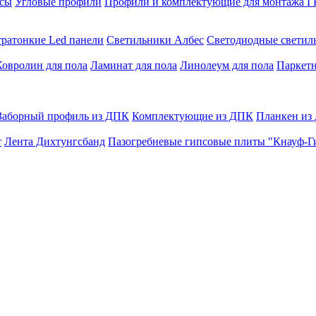
сы
Угловые профили
Профили и комплектующие для монтажа 
тратонкие Led панели
Светильники Албес
Светодиодные свети
Ковролин для пола
Ламинат для пола
Линолеум для пола
Паркетн
Заборный профиль из ДПК
Комплектующие из ДПК
Планкен из
т
Лента Дихтунгсбанд
Пазогребневые гипсовые плиты "Кнауф-Г