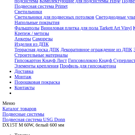
подсистема
Комплектующие для подсистемы НВФ
Подве
Подвесная система Primet
Светильники
Светильники для подвесных потолков
Светодиодные уль
Напольные покрытия
Фальшполы
Виниловая плитка для пола Tarkett Art Vinyl
Крепеж / метизы
Анкеры
Саморезы
Изделия из ДПК
Террасная доска ДПК
Декоративное ограждение из ДПК
Строительные материалы
Гипсокартон Кнауф Лист
Гипсоволокно Кнауф Суперлис
Элементы крепления
Профиль для гипсокартона
Доставка
Монтаж
Порошковая покраска
Контакты
Меню
Каталог товаров
Подвесные системы
Подвесная система USG Donn
DX15T M 60W, белый 600 мм