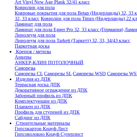
Art Vinyl New Age Plank 32/41 класс
Ковролин для пола
Ковровые покрытия для пола Betap (Нидерланды) 32, 33 к
32, 33 класс
Ковролин для пола Timzo (Нидерланды) 22 кл
Ламинат для пола
Ламинат для пола Egger Pro 32, 33 класс (Германия)
Ламин
Линолеум для пола
Линолеум для пола Tarkett (Таркетт) 32, 33, 34/43 класс
Паркетная доска
Крепеж / метизы
Анкеры
АНКЕР-КЛИН ПОТОЛОЧНЫЙ
Саморезы
Саморезы CL
Саморезы SL
Саморезы WSD
Саморезы WS
Изделия из ДПК
Террасная доска ДПК
Декоративное ограждение из ДПК
Заборный профиль из ДПК
Комплектующие из ДПК
Планкен из ДПК
Профиль для ступеней из ДПК
Сайдинг из ДПК
Строительные материалы
Гипсокартон Кнауф Лист
Гипсоволокно Кнауф Суперлист