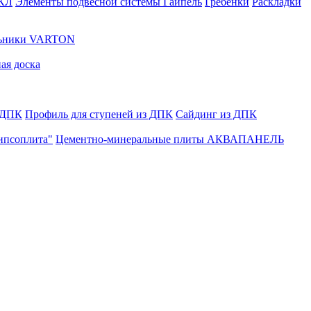
ГКЛ
Элементы подвесной системы Гайпель
Гребенки
Раскладки
льники VARTON
ая доска
 ДПК
Профиль для ступеней из ДПК
Сайдинг из ДПК
ипсоплита"
Цементно-минеральные плиты АКВАПАНЕЛЬ