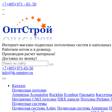
+7 (495) 971 - 65- 50
...
...
Интернет-магазин подвесных потолочных систем и напольных
Работаем оптом и в розницу.
Производим расчет материала!
Доставка по звонку!
+7 (495) 971-65-50
info@tk-optstroy.ru
Каталог
Подвесные потолки
Armstrong
Acoustofon
Rockfon
Ecophon
Грильято
Кассетны
Негорючие СМЛ потолки
ПВХ панели
Потолки Perfaten
Подвесные системы
Подвесная система Албес
Подвесная система Armstrong
П