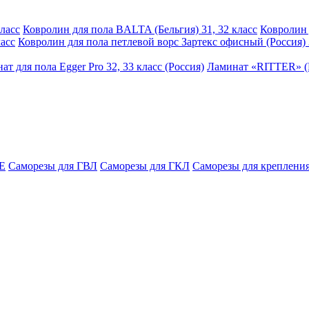
ласс
Ковролин для пола BALTA (Бельгия) 31, 32 класс
Ковролин 
асс
Ковролин для пола петлевой ворс Зартекс офисный (Россия) 
ат для пола Egger Pro 32, 33 класс (Россия)
Ламинат «RITTER» (Р
E
Саморезы для ГВЛ
Саморезы для ГКЛ
Саморезы для крепления