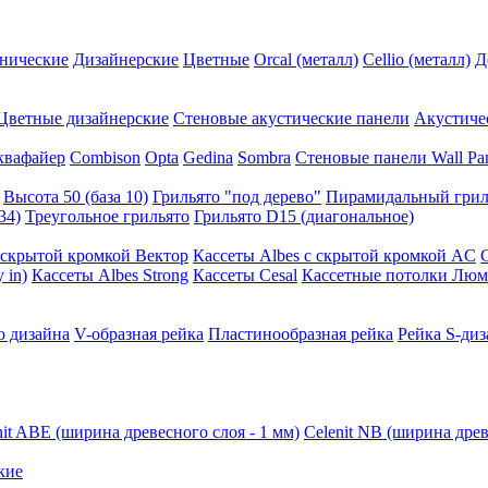
нические
Дизайнерские
Цветные
Orcal (металл)
Cellio (металл)
Д
Цветные дизайнерские
Стеновые акустические панели
Акустиче
квафайер
Combison
Opta
Gedina
Sombra
Стеновые панели Wall Pa
Высота 50 (база 10)
Грильято "под дерево"
Пирамидальный грил
34)
Треугольное грильято
Грильято D15 (диагональное)
ускрытой кромкой Вектор
Кассеты Albes с скрытой кромкой AC
 in)
Кассеты Albes Strong
Кассеты Cesal
Кассетные потолки Люм
о дизайна
V-образная рейка
Пластинообразная рейка
Рейка S-диз
nit ABE (ширина древесного слоя - 1 мм)
Celenit NB (ширина древ
кие