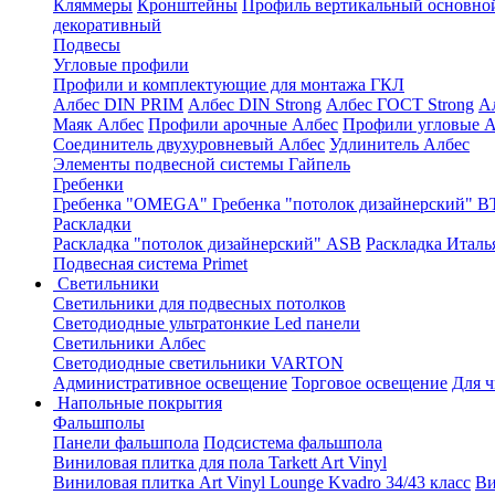
Кляммеры
Кронштейны
Профиль вертикальный основно
декоративный
Подвесы
Угловые профили
Профили и комплектующие для монтажа ГКЛ
Албес DIN PRIM
Албес DIN Strong
Албес ГОСТ Strong
А
Маяк Албес
Профили арочные Албес
Профили угловые А
Соединитель двухуровневый Албес
Удлинитель Албес
Элементы подвесной системы Гайпель
Гребенки
Гребенка "OMEGA"
Гребенка "потолок дизайнерский" В
Раскладки
Раскладка "потолок дизайнерский" ASB
Раскладка Италь
Подвесная система Primet
Светильники
Светильники для подвесных потолков
Светодиодные ультратонкие Led панели
Светильники Албес
Светодиодные светильники VARTON
Административное освещение
Торговое освещение
Для 
Напольные покрытия
Фальшполы
Панели фальшпола
Подсистема фальшпола
Виниловая плитка для пола Tarkett Art Vinyl
Виниловая плитка Art Vinyl Lounge Kvadro 34/43 класс
Ви