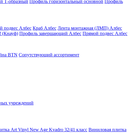
й Т-образный
Профиль горизонтальный основной
Профиль
й подвес Албес
Краб Албес
Лента монтажная (ЛМП) Албес
 (Кнауф)
Профиль завершающий Албес
Прямой подвес Албес
айна ВТN
Сопутствующий ассортимент
ьных учреждений
тка Art Vinyl New Age Kvadro 32/41 класс
Виниловая плитка