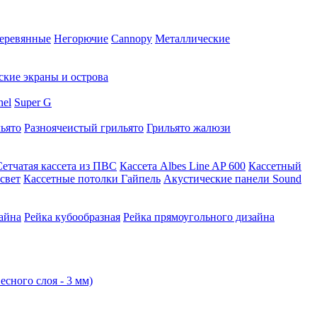
еревянные
Негорючие
Cannopy
Металлические
ские экраны и острова
nel
Super G
ьято
Разноячеистый грильято
Грильято жалюзи
Сетчатая кассета из ПВС
Кассета Albes Line AP 600
Кассетный
свет
Кассетные потолки Гайпель
Акустические панели Sound
айна
Рейка кубообразная
Рейка прямоугольного дизайна
есного слоя - 3 мм)