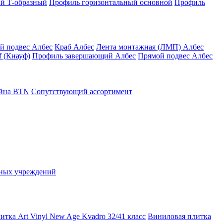
й Т-образный
Профиль горизонтальный основной
Профиль
й подвес Албес
Краб Албес
Лента монтажная (ЛМП) Албес
 (Кнауф)
Профиль завершающий Албес
Прямой подвес Албес
айна ВТN
Сопутствующий ассортимент
ьных учреждений
тка Art Vinyl New Age Kvadro 32/41 класс
Виниловая плитка