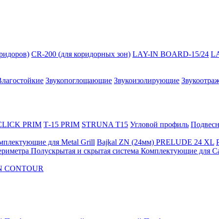
оридоров)
CR-200 (для коридорных зон)
LAY-IN BOARD-15/24
L
Влагостойкие
Звукопоглощающие
Звукоизолирующие
Звукоотра
 CLICK PRIM
Т-15 PRIM
STRUNA Т15
Угловой профиль
Подвесна
мплектующие для Metal Grill
Bajkal ZN (24мм)
PRELUDE 24 XL
ериметра
Полускрытая и скрытая система
Комплектующие для C
FON CONTOUR