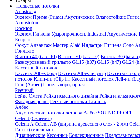
Товары
Подвесные потолки
Armstrong
Эконом
Прима (Prima)
Акустические
Влагостойкие
Гигие
Acoustofon
Rockfon
Эконом
Гигиена
Ударопрочность
Industrial
Акустические
Ecophon
Фокус
Адвантаж
Мастер
Alaid
Индастри
Гигиена
Соло
А
Грильято
Высота 40 (база 10)
Высота 30 (база 10)
Высота 30 (база 5)
Разноуровневый грильято
GL15 (h37)
GL15 (h47)
GL24 (h
Кассетный потолок
Кассеты Albes борд
Кассеты Albes тегуляр
Кассеты с пол
потолок Клип-ин (Clip in)
Кассетный потолок Лей-ин (Lay
Prim (Албес)
Панель коридорная
Реечный
Рейка Омега
Рейка немецкого дизайна
Рейка итальянског
Фасадная рейка
Реечные потолки Гайпель
Албес
Акустические потолки острова Албес SOUND PROFI
Celenit (Селенит)
Celenit A
Celenit AB (ширина древесного слоя - 2 мм)
Cele
Гинтр (гипсовые)
Дизайнерские
Кесонные
Коллекционные
Представительс