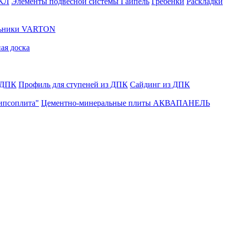
ГКЛ
Элементы подвесной системы Гайпель
Гребенки
Раскладки
льники VARTON
ая доска
 ДПК
Профиль для ступеней из ДПК
Сайдинг из ДПК
ипсоплита"
Цементно-минеральные плиты АКВАПАНЕЛЬ