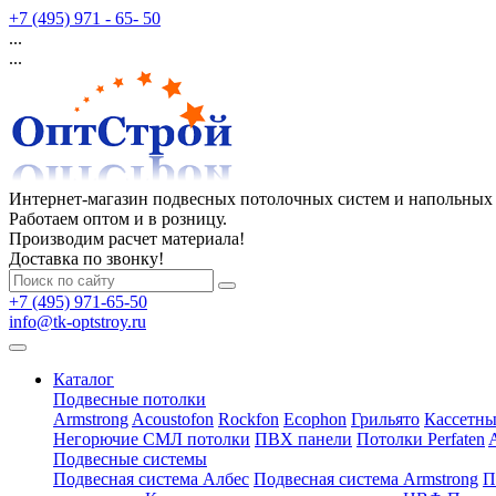
+7 (495) 971 - 65- 50
...
...
Интернет-магазин подвесных потолочных систем и напольных
Работаем оптом и в розницу.
Производим расчет материала!
Доставка по звонку!
+7 (495) 971-65-50
info@tk-optstroy.ru
Каталог
Подвесные потолки
Armstrong
Acoustofon
Rockfon
Ecophon
Грильято
Кассетны
Негорючие СМЛ потолки
ПВХ панели
Потолки Perfaten
Подвесные системы
Подвесная система Албес
Подвесная система Armstrong
П