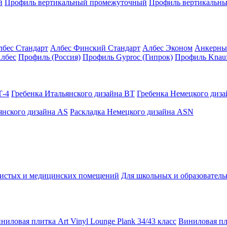
й
Профиль вертикальный промежуточный
Профиль вертикальны
лбес Стандарт
Албес Финский Стандарт
Албес Эконом
Анкерны
лбес
Профиль (Россия)
Профиль Gyproc (Гипрок)
Профиль Knauf
Т-4
Гребенка Итальянского дизайна BT
Гребенка Немецкого диз
янского дизайна AS
Раскладка Немецкого дизайна АSN
чистых и медицинских помещений
Для школьных и образовател
ниловая плитка Art Vinyl Lounge Plank 34/43 класс
Виниловая пли