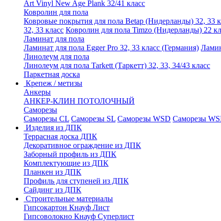
Art Vinyl New Age Plank 32/41 класс
Ковролин для пола
Ковровые покрытия для пола Betap (Нидерланды) 32, 33 к
32, 33 класс
Ковролин для пола Timzo (Нидерланды) 22 кл
Ламинат для пола
Ламинат для пола Egger Pro 32, 33 класс (Германия)
Ламин
Линолеум для пола
Линолеум для пола Tarkett (Таркетт) 32, 33, 34/43 класс
Паркетная доска
Крепеж / метизы
Анкеры
АНКЕР-КЛИН ПОТОЛОЧНЫЙ
Саморезы
Саморезы CL
Саморезы SL
Саморезы WSD
Саморезы WS
Изделия из ДПК
Террасная доска ДПК
Декоративное ограждение из ДПК
Заборный профиль из ДПК
Комплектующие из ДПК
Планкен из ДПК
Профиль для ступеней из ДПК
Сайдинг из ДПК
Строительные материалы
Гипсокартон Кнауф Лист
Гипсоволокно Кнауф Суперлист