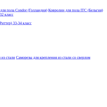
для пола Condor (Голландия)
Ковролин для пола ITC (Бельгия)
32 класс
иттер) 33-34 класс
 из стали
Саморезы для крепления из стали со сверлом