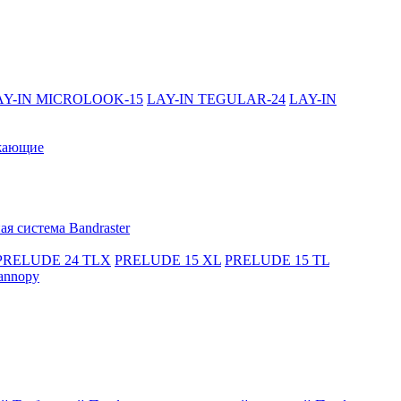
AY-IN MICROLOOK-15
LAY-IN TEGULAR-24
LAY-IN
жающие
я система Bandraster
PRELUDE 24 TLX
PRELUDE 15 XL
PRELUDE 15 TL
annopy