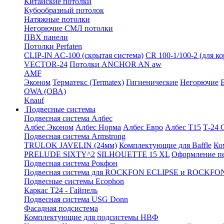
Китайские потолки
Кубообразный потолок
Натяжные потолки
Негорючие СМЛ потолки
ПВХ панели
Потолки Perfaten
CLIP-IN AC-100 (скрытая система)
CR 100-1/100-2 (для к
VECTOR-24
Потолки ANCHOR AN aw
AMF
Эконом
Терматекс (Termatex)
Гигиенические
Негорючие
OWA (ОВА)
Knauf
Подвесные системы
Подвесная система Албес
Албес Эконом
Албес Норма
Албес Евро
Албес T15
Т-24
Подвесная система Armstrong
TRULOK JAVELIN (24мм)
Комплектующие для Baffle
Ко
PRELUDE SIXTY^2
SILHOUETTE 15 XL
Оформление п
Подвесная система Рокфон
Подвесная система для ROCKFON ECLIPSE и ROCK
Подвесные системы Ecophon
Каркас Т24 - Гайпель
Подвесная система USG Donn
Фасадная подсистема
Комплектующие для подсистемы НВФ