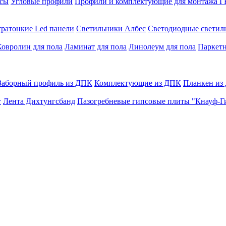
сы
Угловые профили
Профили и комплектующие для монтажа 
тратонкие Led панели
Светильники Албес
Светодиодные свети
Ковролин для пола
Ламинат для пола
Линолеум для пола
Паркетн
Заборный профиль из ДПК
Комплектующие из ДПК
Планкен из
т
Лента Дихтунгсбанд
Пазогребневые гипсовые плиты "Кнауф-Г