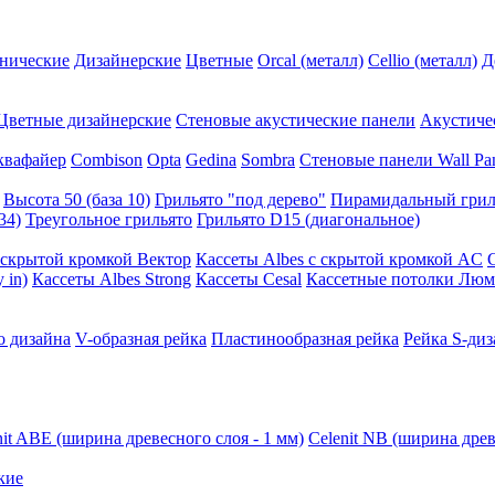
нические
Дизайнерские
Цветные
Orcal (металл)
Cellio (металл)
Д
Цветные дизайнерские
Стеновые акустические панели
Акустиче
квафайер
Combison
Opta
Gedina
Sombra
Стеновые панели Wall Pa
Высота 50 (база 10)
Грильято "под дерево"
Пирамидальный грил
34)
Треугольное грильято
Грильято D15 (диагональное)
ускрытой кромкой Вектор
Кассеты Albes с скрытой кромкой AC
 in)
Кассеты Albes Strong
Кассеты Cesal
Кассетные потолки Люм
о дизайна
V-образная рейка
Пластинообразная рейка
Рейка S-диз
nit ABE (ширина древесного слоя - 1 мм)
Celenit NB (ширина древ
кие