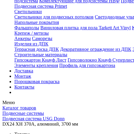
подсистема
Комплектующие для подсистемы НВФ
Подве
Подвесная система Primet
Светильники
Светильники для подвесных потолков
Светодиодные уль
Напольные покрытия
Фальшполы
Виниловая плитка для пола Tarkett Art Vinyl
Крепеж / метизы
Анкеры
Саморезы
Изделия из ДПК
Террасная доска ДПК
Декоративное ограждение из ДПК
Строительные материалы
Гипсокартон Кнауф Лист
Гипсоволокно Кнауф Суперлис
Элементы крепления
Профиль для гипсокартона
Доставка
Монтаж
Порошковая покраска
Контакты
Меню
Каталог товаров
Подвесные системы
Подвесная система USG Donn
DX24 XH 370A, алюминий, 3700 мм