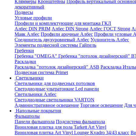
Кляммеры
Кронштейны
Профиль вертикальный основно
декоративный
Подвесы
Угловые профили
Профили и комплектующие для монтажа ГКЛ
Албес DIN PRIM
Албес DIN Strong
Албес ГОСТ Strong
А
Маяк Албес
Профили арочные Албес
Профили угловые А
Соединитель двухуровневый Албес
Удлинитель Албес
Элементы подвесной системы Гайпель
Гребенки
Гребенка "OMEGA"
Гребенка "потолок дизайнерский" В
Раскладки
Раскладка "потолок дизайнерский" ASB
Раскладка Италь
Подвесная система Primet
Светильники
Светильники для подвесных потолков
Светодиодные ультратонкие Led панели
Светильники Албес
Светодиодные светильники VARTON
Административное освещение
Торговое освещение
Для 
Напольные покрытия
Фальшполы
Панели фальшпола
Подсистема фальшпола
Виниловая плитка для пола Tarkett Art Vinyl
Виниловая плитка Art Vinyl Lounge Kvadro 34/43 класс
Ви