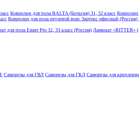
ласс
Ковролин для пола BALTA (Бельгия) 31, 32 класс
Ковролин 
асс
Ковролин для пола петлевой ворс Зартекс офисный (Россия) 
ат для пола Egger Pro 32, 33 класс (Россия)
Ламинат «RITTER» (Р
E
Саморезы для ГВЛ
Саморезы для ГКЛ
Саморезы для крепления