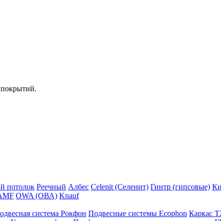
 покрытий.
й потолок
Реечный
Албес
Celenit (Селенит)
Гинтр (гипсовые)
Ки
AMF
OWA (ОВА)
Knauf
одвесная система Рокфон
Подвесные системы Ecophon
Каркас Т