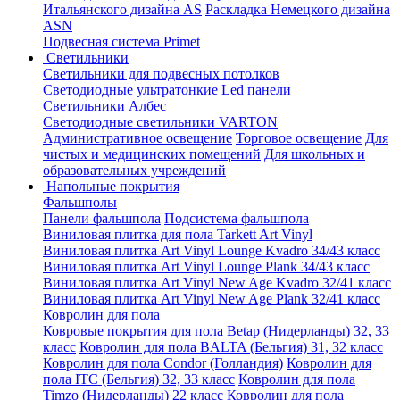
Итальянского дизайна AS
Раскладка Немецкого дизайна
АSN
Подвесная система Primet
Светильники
Светильники для подвесных потолков
Светодиодные ультратонкие Led панели
Светильники Албес
Светодиодные светильники VARTON
Административное освещение
Торговое освещение
Для
чистых и медицинских помещений
Для школьных и
образовательных учреждений
Напольные покрытия
Фальшполы
Панели фальшпола
Подсистема фальшпола
Виниловая плитка для пола Tarkett Art Vinyl
Виниловая плитка Art Vinyl Lounge Kvadro 34/43 класс
Виниловая плитка Art Vinyl Lounge Plank 34/43 класс
Виниловая плитка Art Vinyl New Age Kvadro 32/41 класс
Виниловая плитка Art Vinyl New Age Plank 32/41 класс
Ковролин для пола
Ковровые покрытия для пола Betap (Нидерланды) 32, 33
класс
Ковролин для пола BALTA (Бельгия) 31, 32 класс
Ковролин для пола Condor (Голландия)
Ковролин для
пола ITC (Бельгия) 32, 33 класс
Ковролин для пола
Timzo (Нидерланды) 22 класс
Ковролин для пола