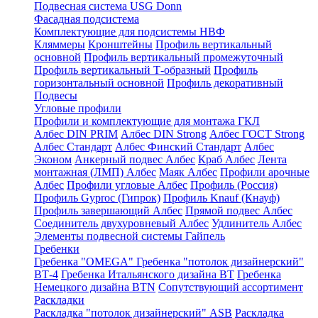
Подвесная система USG Donn
Фасадная подсистема
Комплектующие для подсистемы НВФ
Кляммеры
Кронштейны
Профиль вертикальный
основной
Профиль вертикальный промежуточный
Профиль вертикальный Т-образный
Профиль
горизонтальный основной
Профиль декоративный
Подвесы
Угловые профили
Профили и комплектующие для монтажа ГКЛ
Албес DIN PRIM
Албес DIN Strong
Албес ГОСТ Strong
Албес Стандарт
Албес Финский Стандарт
Албес
Эконом
Анкерный подвес Албес
Краб Албес
Лента
монтажная (ЛМП) Албес
Маяк Албес
Профили арочные
Албес
Профили угловые Албес
Профиль (Россия)
Профиль Gyproc (Гипрок)
Профиль Knauf (Кнауф)
Профиль завершающий Албес
Прямой подвес Албес
Соединитель двухуровневый Албес
Удлинитель Албес
Элементы подвесной системы Гайпель
Гребенки
Гребенка "OMEGA"
Гребенка "потолок дизайнерский"
ВТ-4
Гребенка Итальянского дизайна BT
Гребенка
Немецкого дизайна ВТN
Сопутствующий ассортимент
Раскладки
Раскладка "потолок дизайнерский" ASB
Раскладка