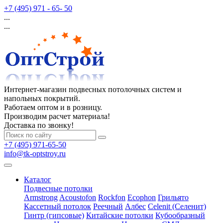
+7 (495) 971 - 65- 50
...
...
Интернет-магазин подвесных потолочных систем и
напольных покрытий.
Работаем оптом и в розницу.
Производим расчет материала!
Доставка по звонку!
+7 (495) 971-65-50
info@tk-optstroy.ru
Каталог
Подвесные потолки
Armstrong
Acoustofon
Rockfon
Ecophon
Грильято
Кассетный потолок
Реечный
Албес
Celenit (Селенит)
Гинтр (гипсовые)
Китайские потолки
Кубообразный