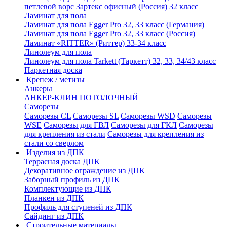
петлевой ворс Зартекс офисный (Россия) 32 класс
Ламинат для пола
Ламинат для пола Egger Pro 32, 33 класс (Германия)
Ламинат для пола Egger Pro 32, 33 класс (Россия)
Ламинат «RITTER» (Риттер) 33-34 класс
Линолеум для пола
Линолеум для пола Tarkett (Таркетт) 32, 33, 34/43 класс
Паркетная доска
Крепеж / метизы
Анкеры
АНКЕР-КЛИН ПОТОЛОЧНЫЙ
Саморезы
Саморезы CL
Саморезы SL
Саморезы WSD
Саморезы
WSE
Саморезы для ГВЛ
Саморезы для ГКЛ
Саморезы
для крепления из стали
Саморезы для крепления из
стали со сверлом
Изделия из ДПК
Террасная доска ДПК
Декоративное ограждение из ДПК
Заборный профиль из ДПК
Комплектующие из ДПК
Планкен из ДПК
Профиль для ступеней из ДПК
Сайдинг из ДПК
Строительные материалы