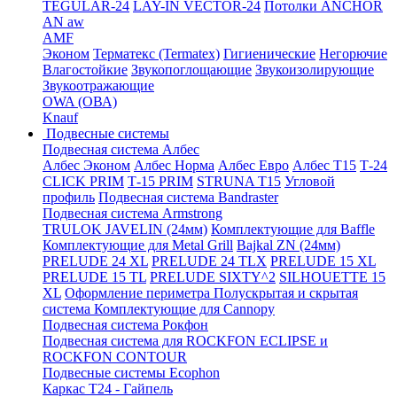
TEGULAR-24
LAY-IN VECTOR-24
Потолки ANCHOR
AN aw
AMF
Эконом
Терматекс (Termatex)
Гигиенические
Негорючие
Влагостойкие
Звукопоглощающие
Звукоизолирующие
Звукоотражающие
OWA (ОВА)
Knauf
Подвесные системы
Подвесная система Албес
Албес Эконом
Албес Норма
Албес Евро
Албес T15
Т-24
CLICK PRIM
Т-15 PRIM
STRUNA Т15
Угловой
профиль
Подвесная система Bandraster
Подвесная система Armstrong
TRULOK JAVELIN (24мм)
Комплектующие для Baffle
Комплектующие для Metal Grill
Bajkal ZN (24мм)
PRELUDE 24 XL
PRELUDE 24 TLX
PRELUDE 15 XL
PRELUDE 15 TL
PRELUDE SIXTY^2
SILHOUETTE 15
XL
Оформление периметра
Полускрытая и скрытая
система
Комплектующие для Cannopy
Подвесная система Рокфон
Подвесная система для ROCKFON ECLIPSE и
ROCKFON CONTOUR
Подвесные системы Ecophon
Каркас Т24 - Гайпель