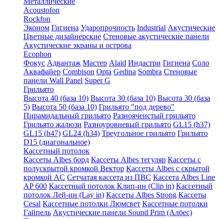
Металлические
Acoustofon
Rockfon
Эконом
Гигиена
Ударопрочность
Industrial
Акустические
Цветные дизайнерские
Стеновые акустические панели
Акустические экраны и острова
Ecophon
Фокус
Адвантаж
Мастер
Alaid
Индастри
Гигиена
Соло
Аквафайер
Combison
Opta
Gedina
Sombra
Стеновые
панели Wall Panel
Super G
Грильято
Высота 40 (база 10)
Высота 30 (база 10)
Высота 30 (база
5)
Высота 50 (база 10)
Грильято "под дерево"
Пирамидальный грильято
Разноячеистый грильято
Грильято жалюзи
Разноуровневый грильято
GL15 (h37)
GL15 (h47)
GL24 (h34)
Треугольное грильято
Грильято
D15 (диагональное)
Кассетный потолок
Кассеты Albes борд
Кассеты Albes тегуляр
Кассеты с
полускрытой кромкой Вектор
Кассеты Albes с скрытой
кромкой AC
Сетчатая кассета из ПВС
Кассета Albes Line
AP 600
Кассетный потолок Клип-ин (Clip in)
Кассетный
потолок Лей-ин (Lay in)
Кассеты Albes Strong
Кассеты
Cesal
Кассетные потолки Люмсвет
Кассетные потолки
Гайпель
Акустические панели Sound Prim (Албес)