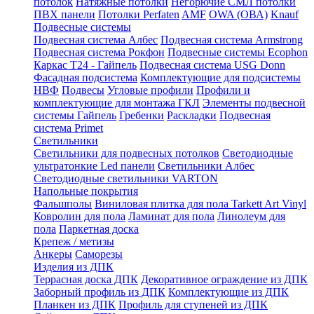
потолок
Натяжные потолки
Негорючие СМЛ потолки
ПВХ панели
Потолки Perfaten
AMF
OWA (ОВА)
Knauf
Подвесные системы
Подвесная система Албес
Подвесная система Armstrong
Подвесная система Рокфон
Подвесные системы Ecophon
Каркас Т24 - Гайпель
Подвесная система USG Donn
Фасадная подсистема
Комплектующие для подсистемы
НВФ
Подвесы
Угловые профили
Профили и
комплектующие для монтажа ГКЛ
Элементы подвесной
системы Гайпель
Гребенки
Раскладки
Подвесная
система Primet
Светильники
Светильники для подвесных потолков
Светодиодные
ультратонкие Led панели
Светильники Албес
Светодиодные светильники VARTON
Напольные покрытия
Фальшполы
Виниловая плитка для пола Tarkett Art Vinyl
Ковролин для пола
Ламинат для пола
Линолеум для
пола
Паркетная доска
Крепеж / метизы
Анкеры
Саморезы
Изделия из ДПК
Террасная доска ДПК
Декоративное ограждение из ДПК
Заборный профиль из ДПК
Комплектующие из ДПК
Планкен из ДПК
Профиль для ступеней из ДПК