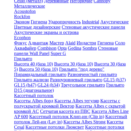
Cellio (металл)
Деревянные
Негорючие
Cannopy
Металлические
Acoustofon
Rockfon
Эконом
Гигиена
Ударопрочность
Industrial
Акустические
Цветные дизайнерские
Стеновые акустические панели
Акустические экраны и острова
Ecophon
Фокус
Адвантаж
Мастер
Alaid
Индастри
Гигиена
Соло
Аквафайер
Combison
Opta
Gedina
Sombra
Стеновые
панели Wall Panel
Super G
Грильято
Высота 40 (база 10)
Высота 30 (база 10)
Высота 30 (база
5)
Высота 50 (база 10)
Грильято "под дерево"
Пирамидальный грильято
Разноячеистый грильято
Грильято жалюзи
Разноуровневый грильято
GL15 (h37)
GL15 (h47)
GL24 (h34)
Треугольное грильято
Грильято
D15 (диагональное)
Кассетный потолок
Кассеты Albes борд
Кассеты Albes тегуляр
Кассеты с
полускрытой кромкой Вектор
Кассеты Albes с скрытой
кромкой AC
Сетчатая кассета из ПВС
Кассета Albes Line
AP 600
Кассетный потолок Клип-ин (Clip in)
Кассетный
потолок Лей-ин (Lay in)
Кассеты Albes Strong
Кассеты
Cesal
Кассетные потолки Люмсвет
Кассетные потолки