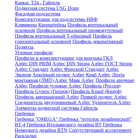
Каркас Т24 - Гайпель
Подвесная система USG Donn
Фасадная подсистема
Комплектующие для подсистемы НВФ
Кляммеры
Кронштейны
Профиль вертикальный
основной
Профиль вертикальный промежуточный
Профиль вертикальный Т-образный
Профиль
горизонтальный основной
Профиль декоративный
Подвесы
Угловые профили
Профили и комплектующие для монтажа ГКЛ
Албес DIN PRIM
Албес DIN Strong
Албес ГОСТ Strong
Албес Стандарт
Албес Финский Стандарт
Албес
Эконом
Анкерный подвес Албес
Краб Албес
Лента
монтажная (ЛМП) Албес
Маяк Албес
Профили арочные
Албес
Профили угловые Албес
Профиль (Россия)
Профиль Gyproc (Гипрок)
Профиль Knauf (Кнауф)
Профиль завершающий Албес
Прямой подвес Албес
Соединитель двухуровневый Албес
Удлинитель Албес
Элементы подвесной системы Гайпель
Гребенки
Гребенка "OMEGA"
Гребенка "потолок дизайнерский"
ВТ-4
Гребенка Итальянского дизайна BT
Гребенка
Немецкого дизайна ВТN
Сопутствующий ассортимент
Раскладки