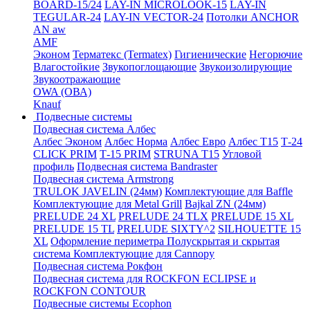
BOARD-15/24
LAY-IN MICROLOOK-15
LAY-IN
TEGULAR-24
LAY-IN VECTOR-24
Потолки ANCHOR
AN aw
AMF
Эконом
Терматекс (Termatex)
Гигиенические
Негорючие
Влагостойкие
Звукопоглощающие
Звукоизолирующие
Звукоотражающие
OWA (ОВА)
Knauf
Подвесные системы
Подвесная система Албес
Албес Эконом
Албес Норма
Албес Евро
Албес T15
Т-24
CLICK PRIM
Т-15 PRIM
STRUNA Т15
Угловой
профиль
Подвесная система Bandraster
Подвесная система Armstrong
TRULOK JAVELIN (24мм)
Комплектующие для Baffle
Комплектующие для Metal Grill
Bajkal ZN (24мм)
PRELUDE 24 XL
PRELUDE 24 TLX
PRELUDE 15 XL
PRELUDE 15 TL
PRELUDE SIXTY^2
SILHOUETTE 15
XL
Оформление периметра
Полускрытая и скрытая
система
Комплектующие для Cannopy
Подвесная система Рокфон
Подвесная система для ROCKFON ECLIPSE и
ROCKFON CONTOUR
Подвесные системы Ecophon