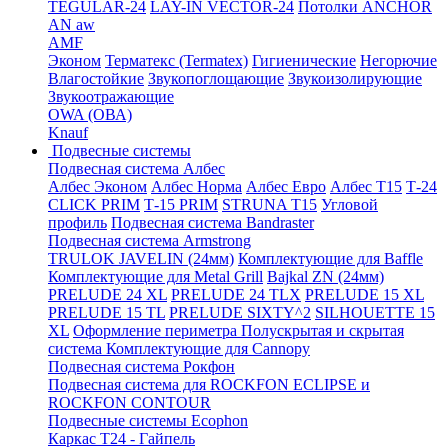
TEGULAR-24
LAY-IN VECTOR-24
Потолки ANCHOR
AN aw
AMF
Эконом
Терматекс (Termatex)
Гигиенические
Негорючие
Влагостойкие
Звукопоглощающие
Звукоизолирующие
Звукоотражающие
OWA (ОВА)
Knauf
Подвесные системы
Подвесная система Албес
Албес Эконом
Албес Норма
Албес Евро
Албес T15
Т-24
CLICK PRIM
Т-15 PRIM
STRUNA Т15
Угловой
профиль
Подвесная система Bandraster
Подвесная система Armstrong
TRULOK JAVELIN (24мм)
Комплектующие для Baffle
Комплектующие для Metal Grill
Bajkal ZN (24мм)
PRELUDE 24 XL
PRELUDE 24 TLX
PRELUDE 15 XL
PRELUDE 15 TL
PRELUDE SIXTY^2
SILHOUETTE 15
XL
Оформление периметра
Полускрытая и скрытая
система
Комплектующие для Cannopy
Подвесная система Рокфон
Подвесная система для ROCKFON ECLIPSE и
ROCKFON CONTOUR
Подвесные системы Ecophon
Каркас Т24 - Гайпель