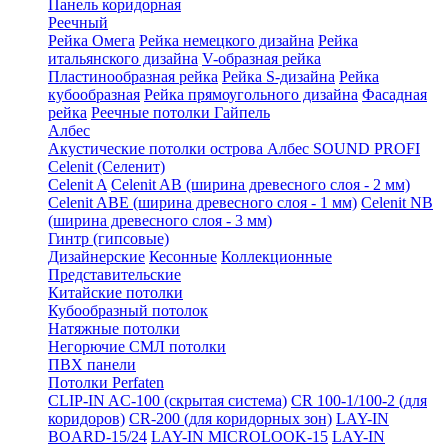
Панель коридорная
Реечный
Рейка Омега
Рейка немецкого дизайна
Рейка
итальянского дизайна
V-образная рейка
Пластинообразная рейка
Рейка S-дизайна
Рейка
кубообразная
Рейка прямоугольного дизайна
Фасадная
рейка
Реечные потолки Гайпель
Албес
Акустические потолки острова Албес SOUND PROFI
Celenit (Селенит)
Celenit A
Celenit AB (ширина древесного слоя - 2 мм)
Celenit ABE (ширина древесного слоя - 1 мм)
Celenit NB
(ширина древесного слоя - 3 мм)
Гинтр (гипсовые)
Дизайнерские
Кесонные
Коллекционные
Представительские
Китайские потолки
Кубообразный потолок
Натяжные потолки
Негорючие СМЛ потолки
ПВХ панели
Потолки Perfaten
CLIP-IN AC-100 (скрытая система)
CR 100-1/100-2 (для
коридоров)
CR-200 (для коридорных зон)
LAY-IN
BOARD-15/24
LAY-IN MICROLOOK-15
LAY-IN