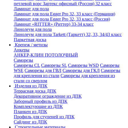
петлевой ворс Зартекс офисный (Россия) 32 класс
Ламинат для пола
Ламинат для пола Egger Pro 32, 33 класс (Германия)
Ламинат для пола Egger Pro 32, 33 класс (Россия)
Ламинат «RITTER» (Риттер) 33-34 класс
Линолеум для пола
Линолеум для пола Tarkett (Таркетт) 32, 33, 34/43 класс
Паркетная доска
Крепеж / метизы
Анкеры
АНКЕР-КЛИН ПОТОЛОЧНЫЙ
Саморезы
Саморезы CL
Саморезы SL
Саморезы WSD
Саморезы
WSE
Саморезы для ГВЛ
Саморезы для ГКЛ
Саморезы
для крепления из стали
Саморезы для крепления из
стали со сверлом
Изделия из ДПК
Террасная доска ДПК
Декоративное ограждение из ДПК
Заборный профиль из ДПК
Комплектующие из ДПК
Планкен из ДПК
Профиль для ступеней из ДПК
Сайдинг из ДПК
Строительные материалы