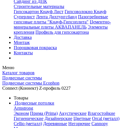
Сайдинг из ДПК
Строительные материалы
Гипсокартон Кнауф Лист
Гипсоволокно Кнауф
Суперлист
Лента Дихтунгсбанд
Пазогребневые
гипсовые плиты "Кнауф-Гипсоплита"
Цементно-
минеральные плиты АКВАПАНЕЛЬ
Элементы
крепления
Профиль для гипсокартона
Доставка
Монтаж
Порошковая покраска
Контакты
Меню
Каталог товаров
Подвесные системы
Подвесные системы Ecophon
Connect (Коннект) Z-профиль 0227
Товары
Подвесные потолки
Armstrong
Эконом
Прима (Prima)
Акустические
Влагостойкие
Гигиенические
Дизайнерские
Цветные
Orcal (металл)
Cellio (металл)
Деревянные
Негорючие
Cannopy