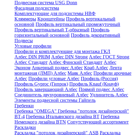
Подвесная система USG Donn
Фасадная подсистема
Комплектующие для подсистемы НВФ
Кляммеры
Кронштейны
Профиль вертикальный
основной
Профиль вертикальный промежуточный
Профиль вертикальный Т-образный
Профиль
горизонтальный основной
Профиль декоративный
Подвесы
Угловые профили
Профили и комплектующие для монтажа ГКЛ
Албес DIN PRIM
Албес DIN Strong
Албес ГОСТ Strong
Албес Стандарт
Албес Финский Стандарт
Албес
Эконом
Анкерный подвес Албес
Краб Албес
Лента
монтажная (ЛМП) Албес
Маяк Албес
Профили арочные
Албес
Профили угловые Албес
Профиль (Россия)
Профиль Gyproc (Гипрок)
Профиль Knauf (Кнауф)
Профиль завершающий Албес
Прямой подвес Албес
Соединитель двухуровневый Албес
Удлинитель Албес
Элементы подвесной системы Гайпель
Гребенки
Гребенка "OMEGA"
Гребенка "потолок дизайнерский"
ВТ-4
Гребенка Итальянского дизайна BT
Гребенка
Немецкого дизайна ВТN
Сопутствующий ассортимент
Раскладки
Раскладка "потолок дизайнерский" ASB
Раскладка