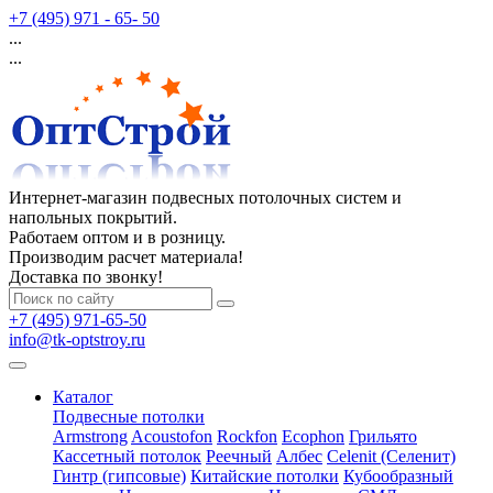
+7 (495) 971 - 65- 50
...
...
Интернет-магазин подвесных потолочных систем и
напольных покрытий.
Работаем оптом и в розницу.
Производим расчет материала!
Доставка по звонку!
+7 (495) 971-65-50
info@tk-optstroy.ru
Каталог
Подвесные потолки
Armstrong
Acoustofon
Rockfon
Ecophon
Грильято
Кассетный потолок
Реечный
Албес
Celenit (Селенит)
Гинтр (гипсовые)
Китайские потолки
Кубообразный