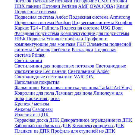
потолок
Натяжные потолки
Негорючие СМЛ потолки
ПВХ панели
Потолки Perfaten
AMF
OWA (ОВА)
Knauf
Подвесные системы
Подвесная система Албес
Подвесная система Armstrong
Подвесная система Рокфон
Подвесные системы Ecophon
Каркас Т24 - Гайпель
Подвесная система USG Donn
Фасадная подсистема
Комплектующие для подсистемы
НВФ
Подвесы
Угловые профили
Профили и
комплектующие для монтажа ГКЛ
Элементы подвесной
системы Гайпель
Гребенки
Раскладки
Подвесная
система Primet
Светильники
Светильники для подвесных потолков
Светодиодные
ультратонкие Led панели
Светильники Албес
Светодиодные светильники VARTON
Напольные покрытия
Фальшполы
Виниловая плитка для пола Tarkett Art Vinyl
Ковролин для пола
Ламинат для пола
Линолеум для
пола
Паркетная доска
Крепеж / метизы
Анкеры
Саморезы
Изделия из ДПК
Террасная доска ДПК
Декоративное ограждение из ДПК
Заборный профиль из ДПК
Комплектующие из ДПК
Планкен из ДПК
Профиль для ступеней из ДПК