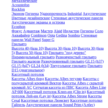
Металлические
Acoustofon
Rockfon
Эконом
Гигиена
Ударопрочность
Industrial
Акустические
Цветные дизайнерские
Стеновые акустические панели
Акустические экраны и острова
Ecophon
Фокус
Адвантаж
Мастер
Alaid
Индастри
Гигиена
Соло
Аквафайер
Combison
Opta
Gedina
Sombra
Стеновые
панели Wall Panel
Super G
Грильято
Высота 40 (база 10)
Высота 30 (база 10)
Высота 30 (база
5)
Высота 50 (база 10)
Грильято "под дерево"
Пирамидальный грильято
Разноячеистый грильято
Грильято жалюзи
Разноуровневый грильято
GL15 (h37)
GL15 (h47)
GL24 (h34)
Треугольное грильято
Грильято
D15 (диагональное)
Кассетный потолок
Кассеты Albes борд
Кассеты Albes тегуляр
Кассеты с
полускрытой кромкой Вектор
Кассеты Albes с скрытой
кромкой AC
Сетчатая кассета из ПВС
Кассета Albes Line
AP 600
Кассетный потолок Клип-ин (Clip in)
Кассетный
потолок Лей-ин (Lay in)
Кассеты Albes Strong
Кассеты
Cesal
Кассетные потолки Люмсвет
Кассетные потолки
Гайпель
Акустические панели Sound Prim (Албес)