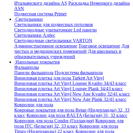
Итальянского дизайна AS
Раскладка Немецкого дизайна
АSN
Подвесная система Primet
Светильники
Светильники для подвесных потолков
Светодиодные ультратонкие Led панели
Светильники Албес
Светодиодные светильники VARTON
Административное освещение
Торговое освещение
Для
чистых и медицинских помещений
Для школьных и
образовательных учреждений
Напольные покрытия
Фальшполы
Панели фальшпола
Подсистема фальшпола
Виниловая плитка для пола Tarkett Art Vinyl
Виниловая плитка Art Vinyl Lounge Kvadro 34/43 класс
Виниловая плитка Art Vinyl Lounge Plank 34/43 класс
Виниловая плитка Art Vinyl New Age Kvadro 32/41 класс
Виниловая плитка Art Vinyl New Age Plank 32/41 класс
Ковролин для пола
Ковровые покрытия для пола Betap (Нидерланды) 32, 33
класс
Ковролин для пола BALTA (Бельгия) 31, 32 класс
Ковролин для пола Condor (Голландия)
Ковролин для
пола ITC (Бельгия) 32, 33 класс
Ковролин для пола
Timzo (Нидерланды) 22 класс
Ковролин для пола