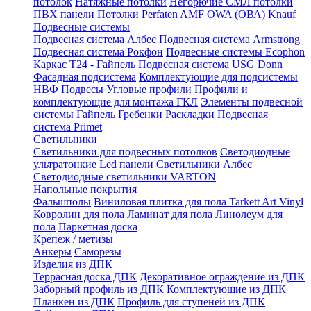
потолок
Натяжные потолки
Негорючие СМЛ потолки
ПВХ панели
Потолки Perfaten
AMF
OWA (ОВА)
Knauf
Подвесные системы
Подвесная система Албес
Подвесная система Armstrong
Подвесная система Рокфон
Подвесные системы Ecophon
Каркас Т24 - Гайпель
Подвесная система USG Donn
Фасадная подсистема
Комплектующие для подсистемы
НВФ
Подвесы
Угловые профили
Профили и
комплектующие для монтажа ГКЛ
Элементы подвесной
системы Гайпель
Гребенки
Раскладки
Подвесная
система Primet
Светильники
Светильники для подвесных потолков
Светодиодные
ультратонкие Led панели
Светильники Албес
Светодиодные светильники VARTON
Напольные покрытия
Фальшполы
Виниловая плитка для пола Tarkett Art Vinyl
Ковролин для пола
Ламинат для пола
Линолеум для
пола
Паркетная доска
Крепеж / метизы
Анкеры
Саморезы
Изделия из ДПК
Террасная доска ДПК
Декоративное ограждение из ДПК
Заборный профиль из ДПК
Комплектующие из ДПК
Планкен из ДПК
Профиль для ступеней из ДПК