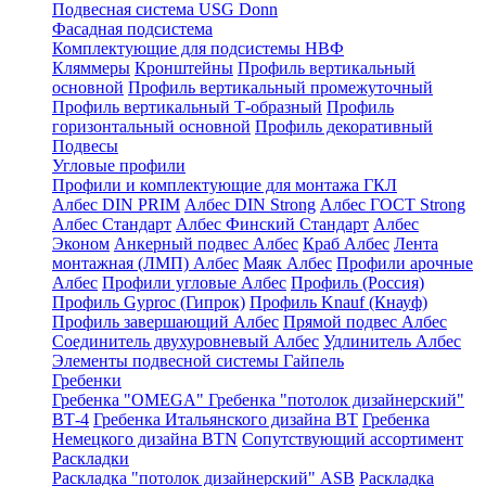
Подвесная система USG Donn
Фасадная подсистема
Комплектующие для подсистемы НВФ
Кляммеры
Кронштейны
Профиль вертикальный
основной
Профиль вертикальный промежуточный
Профиль вертикальный Т-образный
Профиль
горизонтальный основной
Профиль декоративный
Подвесы
Угловые профили
Профили и комплектующие для монтажа ГКЛ
Албес DIN PRIM
Албес DIN Strong
Албес ГОСТ Strong
Албес Стандарт
Албес Финский Стандарт
Албес
Эконом
Анкерный подвес Албес
Краб Албес
Лента
монтажная (ЛМП) Албес
Маяк Албес
Профили арочные
Албес
Профили угловые Албес
Профиль (Россия)
Профиль Gyproc (Гипрок)
Профиль Knauf (Кнауф)
Профиль завершающий Албес
Прямой подвес Албес
Соединитель двухуровневый Албес
Удлинитель Албес
Элементы подвесной системы Гайпель
Гребенки
Гребенка "OMEGA"
Гребенка "потолок дизайнерский"
ВТ-4
Гребенка Итальянского дизайна BT
Гребенка
Немецкого дизайна ВТN
Сопутствующий ассортимент
Раскладки
Раскладка "потолок дизайнерский" ASB
Раскладка