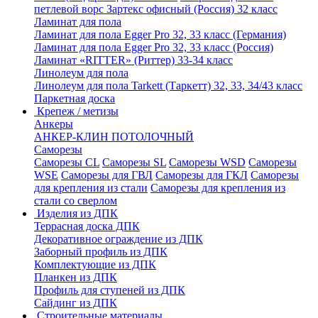
петлевой ворс Зартекс офисный (Россия) 32 класс
Ламинат для пола
Ламинат для пола Egger Pro 32, 33 класс (Германия)
Ламинат для пола Egger Pro 32, 33 класс (Россия)
Ламинат «RITTER» (Риттер) 33-34 класс
Линолеум для пола
Линолеум для пола Tarkett (Таркетт) 32, 33, 34/43 класс
Паркетная доска
Крепеж / метизы
Анкеры
АНКЕР-КЛИН ПОТОЛОЧНЫЙ
Саморезы
Саморезы CL
Саморезы SL
Саморезы WSD
Саморезы
WSE
Саморезы для ГВЛ
Саморезы для ГКЛ
Саморезы
для крепления из стали
Саморезы для крепления из
стали со сверлом
Изделия из ДПК
Террасная доска ДПК
Декоративное ограждение из ДПК
Заборный профиль из ДПК
Комплектующие из ДПК
Планкен из ДПК
Профиль для ступеней из ДПК
Сайдинг из ДПК
Строительные материалы