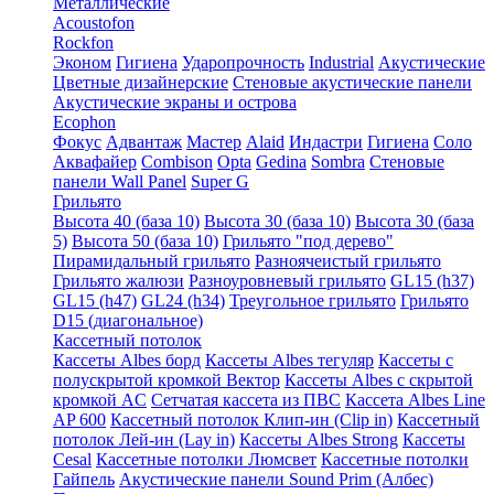
Металлические
Acoustofon
Rockfon
Эконом
Гигиена
Ударопрочность
Industrial
Акустические
Цветные дизайнерские
Стеновые акустические панели
Акустические экраны и острова
Ecophon
Фокус
Адвантаж
Мастер
Alaid
Индастри
Гигиена
Соло
Аквафайер
Combison
Opta
Gedina
Sombra
Стеновые
панели Wall Panel
Super G
Грильято
Высота 40 (база 10)
Высота 30 (база 10)
Высота 30 (база
5)
Высота 50 (база 10)
Грильято "под дерево"
Пирамидальный грильято
Разноячеистый грильято
Грильято жалюзи
Разноуровневый грильято
GL15 (h37)
GL15 (h47)
GL24 (h34)
Треугольное грильято
Грильято
D15 (диагональное)
Кассетный потолок
Кассеты Albes борд
Кассеты Albes тегуляр
Кассеты с
полускрытой кромкой Вектор
Кассеты Albes с скрытой
кромкой AC
Сетчатая кассета из ПВС
Кассета Albes Line
AP 600
Кассетный потолок Клип-ин (Clip in)
Кассетный
потолок Лей-ин (Lay in)
Кассеты Albes Strong
Кассеты
Cesal
Кассетные потолки Люмсвет
Кассетные потолки
Гайпель
Акустические панели Sound Prim (Албес)