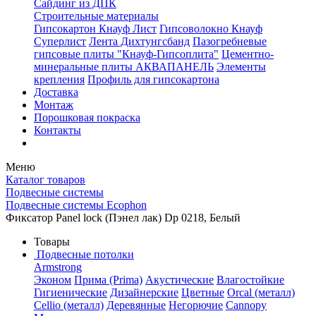
Сайдинг из ДПК
Строительные материалы
Гипсокартон Кнауф Лист
Гипсоволокно Кнауф
Суперлист
Лента Дихтунгсбанд
Пазогребневые
гипсовые плиты "Кнауф-Гипсоплита"
Цементно-
минеральные плиты АКВАПАНЕЛЬ
Элементы
крепления
Профиль для гипсокартона
Доставка
Монтаж
Порошковая покраска
Контакты
Меню
Каталог товаров
Подвесные системы
Подвесные системы Ecophon
Фиксатор Panel lock (Пэнел лак) Dp 0218, Белый
Товары
Подвесные потолки
Armstrong
Эконом
Прима (Prima)
Акустические
Влагостойкие
Гигиенические
Дизайнерские
Цветные
Orcal (металл)
Cellio (металл)
Деревянные
Негорючие
Cannopy