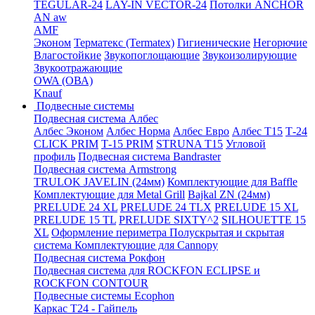
TEGULAR-24
LAY-IN VECTOR-24
Потолки ANCHOR
AN aw
AMF
Эконом
Терматекс (Termatex)
Гигиенические
Негорючие
Влагостойкие
Звукопоглощающие
Звукоизолирующие
Звукоотражающие
OWA (ОВА)
Knauf
Подвесные системы
Подвесная система Албес
Албес Эконом
Албес Норма
Албес Евро
Албес T15
Т-24
CLICK PRIM
Т-15 PRIM
STRUNA Т15
Угловой
профиль
Подвесная система Bandraster
Подвесная система Armstrong
TRULOK JAVELIN (24мм)
Комплектующие для Baffle
Комплектующие для Metal Grill
Bajkal ZN (24мм)
PRELUDE 24 XL
PRELUDE 24 TLX
PRELUDE 15 XL
PRELUDE 15 TL
PRELUDE SIXTY^2
SILHOUETTE 15
XL
Оформление периметра
Полускрытая и скрытая
система
Комплектующие для Cannopy
Подвесная система Рокфон
Подвесная система для ROCKFON ECLIPSE и
ROCKFON CONTOUR
Подвесные системы Ecophon
Каркас Т24 - Гайпель