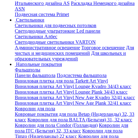
Итальянского дизайна AS
Раскладка Немецкого дизайна
АSN
Подвесная система Primet
Светильники
Светильники для подвесных потолков
Светодиодные ультратонкие Led панели
Светильники Албес
Светодиодные светильники VARTON
Административное освещение
Торговое освещение
Для
чистых и медицинских помещений
Для школьных и
образовательных учреждений
Напольные покрытия
Фальшполы
Панели фальшпола
Подсистема фальшпола
Виниловая плитка для пола Tarkett Art Vinyl
Виниловая плитка Art Vinyl Lounge Kvadro 34/43 класс
Виниловая плитка Art Vinyl Lounge Plank 34/43 класс
Виниловая плитка Art Vinyl New Age Kvadro 32/41 класс
Виниловая плитка Art Vinyl New Age Plank 32/41 класс
Ковролин для пола
Ковровые покрытия для пола Betap (Нидерланды) 32, 33
класс
Ковролин для пола BALTA (Бельгия) 31, 32 класс
Ковролин для пола Condor (Голландия)
Ковролин для
пола ITC (Бельгия) 32, 33 класс
Ковролин для пола
Timzo (Нидерланды) 22 класс
Ковролин для пола