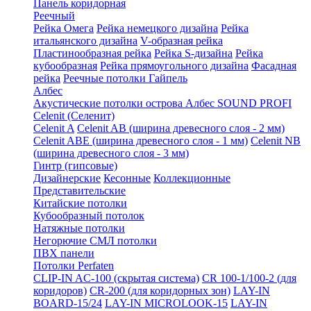
Панель коридорная
Реечный
Рейка Омега
Рейка немецкого дизайна
Рейка
итальянского дизайна
V-образная рейка
Пластинообразная рейка
Рейка S-дизайна
Рейка
кубообразная
Рейка прямоугольного дизайна
Фасадная
рейка
Реечные потолки Гайпель
Албес
Акустические потолки острова Албес SOUND PROFI
Celenit (Селенит)
Celenit A
Celenit AB (ширина древесного слоя - 2 мм)
Celenit ABE (ширина древесного слоя - 1 мм)
Celenit NB
(ширина древесного слоя - 3 мм)
Гинтр (гипсовые)
Дизайнерские
Кесонные
Коллекционные
Представительские
Китайские потолки
Кубообразный потолок
Натяжные потолки
Негорючие СМЛ потолки
ПВХ панели
Потолки Perfaten
CLIP-IN AC-100 (скрытая система)
CR 100-1/100-2 (для
коридоров)
CR-200 (для коридорных зон)
LAY-IN
BOARD-15/24
LAY-IN MICROLOOK-15
LAY-IN