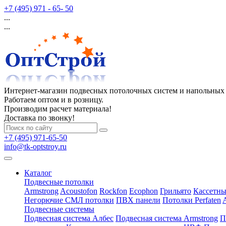
+7 (495) 971 - 65- 50
...
...
Интернет-магазин подвесных потолочных систем и напольных
Работаем оптом и в розницу.
Производим расчет материала!
Доставка по звонку!
+7 (495) 971-65-50
info@tk-optstroy.ru
Каталог
Подвесные потолки
Armstrong
Acoustofon
Rockfon
Ecophon
Грильято
Кассетны
Негорючие СМЛ потолки
ПВХ панели
Потолки Perfaten
Подвесные системы
Подвесная система Албес
Подвесная система Armstrong
П