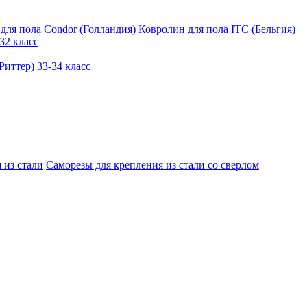
для пола Condor (Голландия)
Ковролин для пола ITC (Бельгия)
32 класс
иттер) 33-34 класс
 из стали
Саморезы для крепления из стали со сверлом