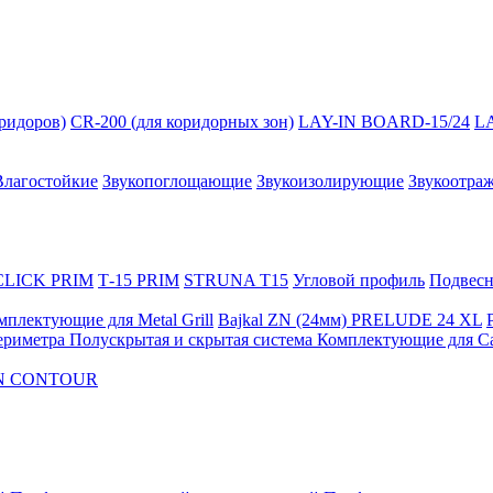
оридоров)
CR-200 (для коридорных зон)
LAY-IN BOARD-15/24
L
Влагостойкие
Звукопоглощающие
Звукоизолирующие
Звукоотра
 CLICK PRIM
Т-15 PRIM
STRUNA Т15
Угловой профиль
Подвесна
мплектующие для Metal Grill
Bajkal ZN (24мм)
PRELUDE 24 XL
ериметра
Полускрытая и скрытая система
Комплектующие для C
FON CONTOUR