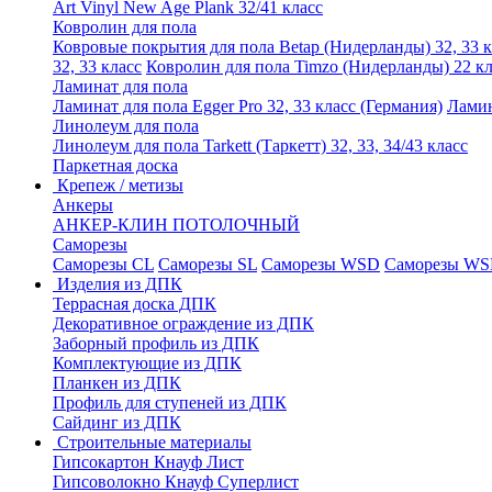
Art Vinyl New Age Plank 32/41 класс
Ковролин для пола
Ковровые покрытия для пола Betap (Нидерланды) 32, 33 к
32, 33 класс
Ковролин для пола Timzo (Нидерланды) 22 кл
Ламинат для пола
Ламинат для пола Egger Pro 32, 33 класс (Германия)
Ламин
Линолеум для пола
Линолеум для пола Tarkett (Таркетт) 32, 33, 34/43 класс
Паркетная доска
Крепеж / метизы
Анкеры
АНКЕР-КЛИН ПОТОЛОЧНЫЙ
Саморезы
Саморезы CL
Саморезы SL
Саморезы WSD
Саморезы WS
Изделия из ДПК
Террасная доска ДПК
Декоративное ограждение из ДПК
Заборный профиль из ДПК
Комплектующие из ДПК
Планкен из ДПК
Профиль для ступеней из ДПК
Сайдинг из ДПК
Строительные материалы
Гипсокартон Кнауф Лист
Гипсоволокно Кнауф Суперлист