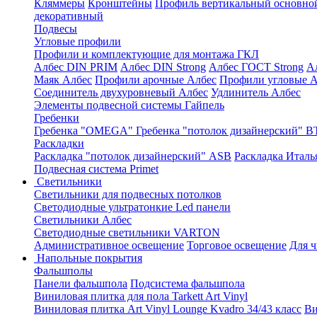
Кляммеры
Кронштейны
Профиль вертикальный основно
декоративный
Подвесы
Угловые профили
Профили и комплектующие для монтажа ГКЛ
Албес DIN PRIM
Албес DIN Strong
Албес ГОСТ Strong
А
Маяк Албес
Профили арочные Албес
Профили угловые А
Соединитель двухуровневый Албес
Удлинитель Албес
Элементы подвесной системы Гайпель
Гребенки
Гребенка "OMEGA"
Гребенка "потолок дизайнерский" В
Раскладки
Раскладка "потолок дизайнерский" ASB
Раскладка Италь
Подвесная система Primet
Светильники
Светильники для подвесных потолков
Светодиодные ультратонкие Led панели
Светильники Албес
Светодиодные светильники VARTON
Административное освещение
Торговое освещение
Для 
Напольные покрытия
Фальшполы
Панели фальшпола
Подсистема фальшпола
Виниловая плитка для пола Tarkett Art Vinyl
Виниловая плитка Art Vinyl Lounge Kvadro 34/43 класс
Ви