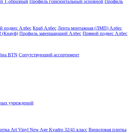
й Т-образный
Профиль горизонтальный основной
Профиль
й подвес Албес
Краб Албес
Лента монтажная (ЛМП) Албес
 (Кнауф)
Профиль завершающий Албес
Прямой подвес Албес
айна ВТN
Сопутствующий ассортимент
ьных учреждений
тка Art Vinyl New Age Kvadro 32/41 класс
Виниловая плитка