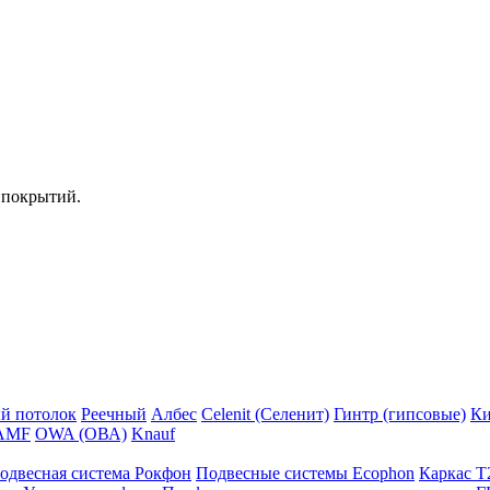
 покрытий.
й потолок
Реечный
Албес
Celenit (Селенит)
Гинтр (гипсовые)
Ки
AMF
OWA (ОВА)
Knauf
одвесная система Рокфон
Подвесные системы Ecophon
Каркас Т