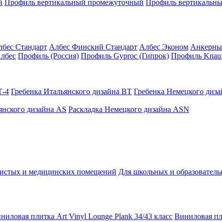
й
Профиль вертикальный промежуточный
Профиль вертикальны
лбес Стандарт
Албес Финский Стандарт
Албес Эконом
Анкерны
лбес
Профиль (Россия)
Профиль Gyproc (Гипрок)
Профиль Knauf
Т-4
Гребенка Итальянского дизайна BT
Гребенка Немецкого диз
янского дизайна AS
Раскладка Немецкого дизайна АSN
чистых и медицинских помещений
Для школьных и образовател
ниловая плитка Art Vinyl Lounge Plank 34/43 класс
Виниловая пли