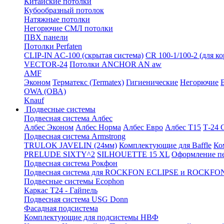
Китайские потолки
Кубообразный потолок
Натяжные потолки
Негорючие СМЛ потолки
ПВХ панели
Потолки Perfaten
CLIP-IN AC-100 (скрытая система)
CR 100-1/100-2 (для к
VECTOR-24
Потолки ANCHOR AN aw
AMF
Эконом
Терматекс (Termatex)
Гигиенические
Негорючие
OWA (ОВА)
Knauf
Подвесные системы
Подвесная система Албес
Албес Эконом
Албес Норма
Албес Евро
Албес T15
Т-24
Подвесная система Armstrong
TRULOK JAVELIN (24мм)
Комплектующие для Baffle
Ко
PRELUDE SIXTY^2
SILHOUETTE 15 XL
Оформление п
Подвесная система Рокфон
Подвесная система для ROCKFON ECLIPSE и ROCK
Подвесные системы Ecophon
Каркас Т24 - Гайпель
Подвесная система USG Donn
Фасадная подсистема
Комплектующие для подсистемы НВФ