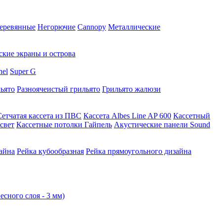
еревянные
Негорючие
Cannopy
Металлические
ские экраны и острова
nel
Super G
ьято
Разноячеистый грильято
Грильято жалюзи
Сетчатая кассета из ПВС
Кассета Albes Line AP 600
Кассетный
свет
Кассетные потолки Гайпель
Акустические панели Sound
айна
Рейка кубообразная
Рейка прямоугольного дизайна
есного слоя - 3 мм)