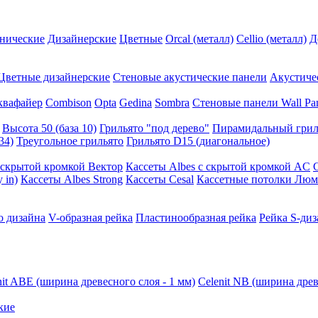
нические
Дизайнерские
Цветные
Orcal (металл)
Cellio (металл)
Д
Цветные дизайнерские
Стеновые акустические панели
Акустиче
квафайер
Combison
Opta
Gedina
Sombra
Стеновые панели Wall Pa
Высота 50 (база 10)
Грильято "под дерево"
Пирамидальный грил
34)
Треугольное грильято
Грильято D15 (диагональное)
ускрытой кромкой Вектор
Кассеты Albes с скрытой кромкой AC
 in)
Кассеты Albes Strong
Кассеты Cesal
Кассетные потолки Люм
о дизайна
V-образная рейка
Пластинообразная рейка
Рейка S-диз
nit ABE (ширина древесного слоя - 1 мм)
Celenit NB (ширина древ
кие