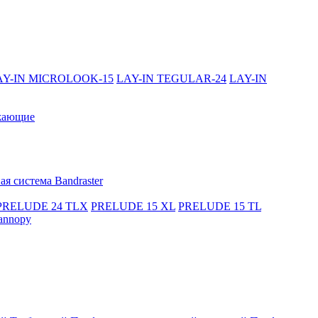
AY-IN MICROLOOK-15
LAY-IN TEGULAR-24
LAY-IN
жающие
я система Bandraster
PRELUDE 24 TLX
PRELUDE 15 XL
PRELUDE 15 TL
annopy