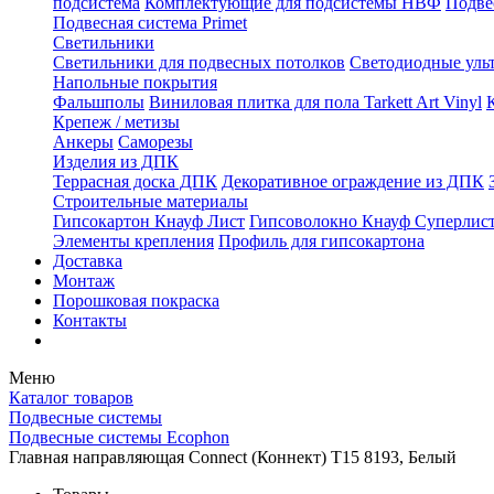
подсистема
Комплектующие для подсистемы НВФ
Подве
Подвесная система Primet
Светильники
Светильники для подвесных потолков
Светодиодные уль
Напольные покрытия
Фальшполы
Виниловая плитка для пола Tarkett Art Vinyl
Крепеж / метизы
Анкеры
Саморезы
Изделия из ДПК
Террасная доска ДПК
Декоративное ограждение из ДПК
Строительные материалы
Гипсокартон Кнауф Лист
Гипсоволокно Кнауф Суперлис
Элементы крепления
Профиль для гипсокартона
Доставка
Монтаж
Порошковая покраска
Контакты
Меню
Каталог товаров
Подвесные системы
Подвесные системы Ecophon
Главная направляющая Connect (Коннект) T15 8193, Белый