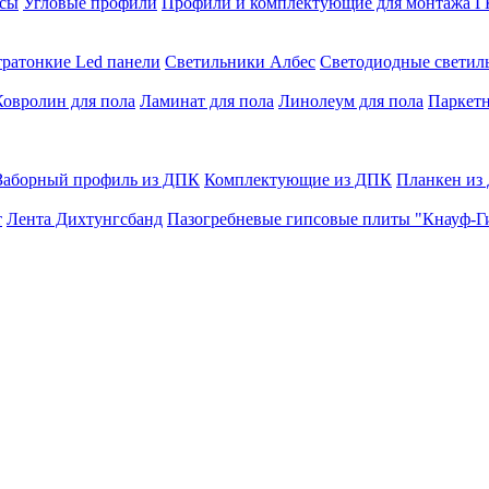
сы
Угловые профили
Профили и комплектующие для монтажа 
тратонкие Led панели
Светильники Албес
Светодиодные свети
Ковролин для пола
Ламинат для пола
Линолеум для пола
Паркетн
Заборный профиль из ДПК
Комплектующие из ДПК
Планкен из
т
Лента Дихтунгсбанд
Пазогребневые гипсовые плиты "Кнауф-Г