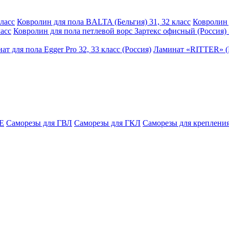
ласс
Ковролин для пола BALTA (Бельгия) 31, 32 класс
Ковролин 
асс
Ковролин для пола петлевой ворс Зартекс офисный (Россия) 
ат для пола Egger Pro 32, 33 класс (Россия)
Ламинат «RITTER» (Р
E
Саморезы для ГВЛ
Саморезы для ГКЛ
Саморезы для крепления