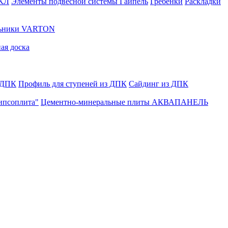
ГКЛ
Элементы подвесной системы Гайпель
Гребенки
Раскладки
льники VARTON
ая доска
 ДПК
Профиль для ступеней из ДПК
Сайдинг из ДПК
ипсоплита"
Цементно-минеральные плиты АКВАПАНЕЛЬ