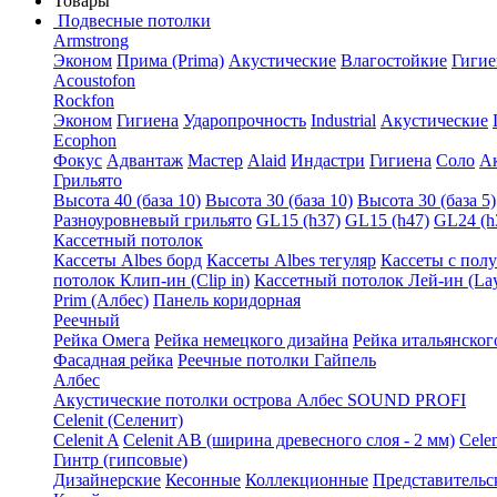
Товары
Подвесные потолки
Armstrong
Эконом
Прима (Prima)
Акустические
Влагостойкие
Гигие
Acoustofon
Rockfon
Эконом
Гигиена
Ударопрочность
Industrial
Акустические
Ecophon
Фокус
Адвантаж
Мастер
Alaid
Индастри
Гигиена
Соло
А
Грильято
Высота 40 (база 10)
Высота 30 (база 10)
Высота 30 (база 5)
Разноуровневый грильято
GL15 (h37)
GL15 (h47)
GL24 (h
Кассетный потолок
Кассеты Albes борд
Кассеты Albes тегуляр
Кассеты с пол
потолок Клип-ин (Clip in)
Кассетный потолок Лей-ин (Lay
Prim (Албес)
Панель коридорная
Реечный
Рейка Омега
Рейка немецкого дизайна
Рейка итальянског
Фасадная рейка
Реечные потолки Гайпель
Албес
Акустические потолки острова Албес SOUND PROFI
Celenit (Селенит)
Celenit A
Celenit AB (ширина древесного слоя - 2 мм)
Cele
Гинтр (гипсовые)
Дизайнерские
Кесонные
Коллекционные
Представительс