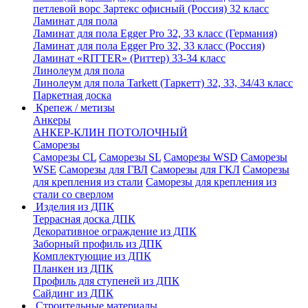
петлевой ворс Зартекс офисный (Россия) 32 класс
Ламинат для пола
Ламинат для пола Egger Pro 32, 33 класс (Германия)
Ламинат для пола Egger Pro 32, 33 класс (Россия)
Ламинат «RITTER» (Риттер) 33-34 класс
Линолеум для пола
Линолеум для пола Tarkett (Таркетт) 32, 33, 34/43 класс
Паркетная доска
Крепеж / метизы
Анкеры
АНКЕР-КЛИН ПОТОЛОЧНЫЙ
Саморезы
Саморезы CL
Саморезы SL
Саморезы WSD
Саморезы
WSE
Саморезы для ГВЛ
Саморезы для ГКЛ
Саморезы
для крепления из стали
Саморезы для крепления из
стали со сверлом
Изделия из ДПК
Террасная доска ДПК
Декоративное ограждение из ДПК
Заборный профиль из ДПК
Комплектующие из ДПК
Планкен из ДПК
Профиль для ступеней из ДПК
Сайдинг из ДПК
Строительные материалы