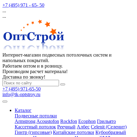
+7 (495) 971 - 65- 50
...
...
Интернет-магазин подвесных потолочных систем и
напольных покрытий.
Работаем оптом и в розницу.
Производим расчет материала!
Доставка по звонку!
+7 (495) 971-65-50
info@tk-optstroy.ru
Каталог
Подвесные потолки
Armstrong
Acoustofon
Rockfon
Ecophon
Грильято
Кассетный потолок
Реечный
Албес
Celenit (Селенит)
Гинтр (гипсовые)
Китайские потолки
Кубообразный