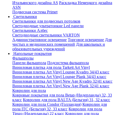
Итальянского дизайна AS
Раскладка Немецкого дизайна
АSN
Подвесная система Primet
Светильники
Светильники для подвесных потолков
Светодиодные ультратонкие Led панели
Светильники Албес
Светодиодные светильники VARTON
Административное освещение
Торговое освещение
Для
чистых и медицинских помещений
Для школьных и
образовательных учреждений
Напольные покрытия
Фальшполы
Панели фальшпола
Подсистема фальшпола
Виниловая плитка для пола Tarkett Art Vinyl
Виниловая плитка Art Vinyl Lounge Kvadro 34/43 класс
Виниловая плитка Art Vinyl Lounge Plank 34/43 класс
Виниловая плитка Art Vinyl New Age Kvadro 32/41 класс
Виниловая плитка Art Vinyl New Age Plank 32/41 класс
Ковролин для пола
Ковровые покрытия для пола Betap (Нидерланды) 32, 33
класс
Ковролин для пола BALTA (Бельгия) 31, 32 класс
Ковролин для пола Condor (Голландия)
Ковролин для
пола ITC (Бельгия) 32, 33 класс
Ковролин для пола
Timzo (Нидерланды) 22 класс
Ковролин для пола