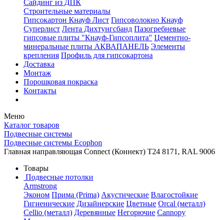
Сайдинг из ДПК
Строительные материалы
Гипсокартон Кнауф Лист
Гипсоволокно Кнауф
Суперлист
Лента Дихтунгсбанд
Пазогребневые
гипсовые плиты "Кнауф-Гипсоплита"
Цементно-
минеральные плиты АКВАПАНЕЛЬ
Элементы
крепления
Профиль для гипсокартона
Доставка
Монтаж
Порошковая покраска
Контакты
Меню
Каталог товаров
Подвесные системы
Подвесные системы Ecophon
Главная направляющая Connect (Коннект) T24 8171, RAL 9006
Товары
Подвесные потолки
Armstrong
Эконом
Прима (Prima)
Акустические
Влагостойкие
Гигиенические
Дизайнерские
Цветные
Orcal (металл)
Cellio (металл)
Деревянные
Негорючие
Cannopy