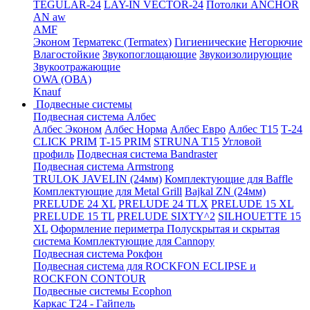
TEGULAR-24
LAY-IN VECTOR-24
Потолки ANCHOR
AN aw
AMF
Эконом
Терматекс (Termatex)
Гигиенические
Негорючие
Влагостойкие
Звукопоглощающие
Звукоизолирующие
Звукоотражающие
OWA (ОВА)
Knauf
Подвесные системы
Подвесная система Албес
Албес Эконом
Албес Норма
Албес Евро
Албес T15
Т-24
CLICK PRIM
Т-15 PRIM
STRUNA Т15
Угловой
профиль
Подвесная система Bandraster
Подвесная система Armstrong
TRULOK JAVELIN (24мм)
Комплектующие для Baffle
Комплектующие для Metal Grill
Bajkal ZN (24мм)
PRELUDE 24 XL
PRELUDE 24 TLX
PRELUDE 15 XL
PRELUDE 15 TL
PRELUDE SIXTY^2
SILHOUETTE 15
XL
Оформление периметра
Полускрытая и скрытая
система
Комплектующие для Cannopy
Подвесная система Рокфон
Подвесная система для ROCKFON ECLIPSE и
ROCKFON CONTOUR
Подвесные системы Ecophon
Каркас Т24 - Гайпель