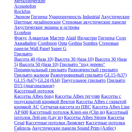
Металлические
Acoustofon
Rockfon
Эконом
Гигиена
Ударопрочность
Industrial
Акустические
Цветные дизайнерские
Стеновые акустические панели
Акустические экраны и острова
Ecophon
Фокус
Адвантаж
Мастер
Alaid
Индастри
Гигиена
Соло
Аквафайер
Combison
Opta
Gedina
Sombra
Стеновые
панели Wall Panel
Super G
Грильято
Высота 40 (база 10)
Высота 30 (база 10)
Высота 30 (база
5)
Высота 50 (база 10)
Грильято "под дерево"
Пирамидальный грильято
Разноячеистый грильято
Грильято жалюзи
Разноуровневый грильято
GL15 (h37)
GL15 (h47)
GL24 (h34)
Треугольное грильято
Грильято
D15 (диагональное)
Кассетный потолок
Кассеты Albes борд
Кассеты Albes тегуляр
Кассеты с
полускрытой кромкой Вектор
Кассеты Albes с скрытой
кромкой AC
Сетчатая кассета из ПВС
Кассета Albes Line
AP 600
Кассетный потолок Клип-ин (Clip in)
Кассетный
потолок Лей-ин (Lay in)
Кассеты Albes Strong
Кассеты
Cesal
Кассетные потолки Люмсвет
Кассетные потолки
Гайпель
Акустические панели Sound Prim (Албес)