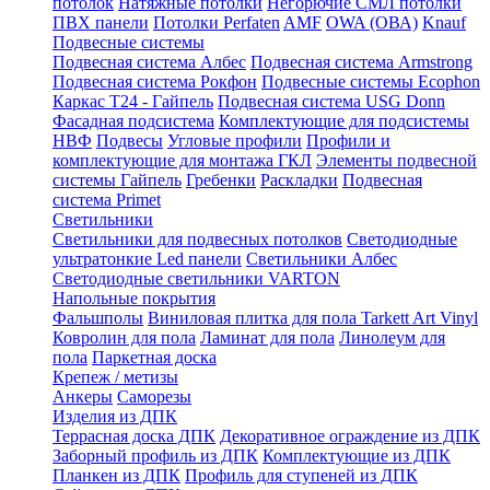
потолок
Натяжные потолки
Негорючие СМЛ потолки
ПВХ панели
Потолки Perfaten
AMF
OWA (ОВА)
Knauf
Подвесные системы
Подвесная система Албес
Подвесная система Armstrong
Подвесная система Рокфон
Подвесные системы Ecophon
Каркас Т24 - Гайпель
Подвесная система USG Donn
Фасадная подсистема
Комплектующие для подсистемы
НВФ
Подвесы
Угловые профили
Профили и
комплектующие для монтажа ГКЛ
Элементы подвесной
системы Гайпель
Гребенки
Раскладки
Подвесная
система Primet
Светильники
Светильники для подвесных потолков
Светодиодные
ультратонкие Led панели
Светильники Албес
Светодиодные светильники VARTON
Напольные покрытия
Фальшполы
Виниловая плитка для пола Tarkett Art Vinyl
Ковролин для пола
Ламинат для пола
Линолеум для
пола
Паркетная доска
Крепеж / метизы
Анкеры
Саморезы
Изделия из ДПК
Террасная доска ДПК
Декоративное ограждение из ДПК
Заборный профиль из ДПК
Комплектующие из ДПК
Планкен из ДПК
Профиль для ступеней из ДПК