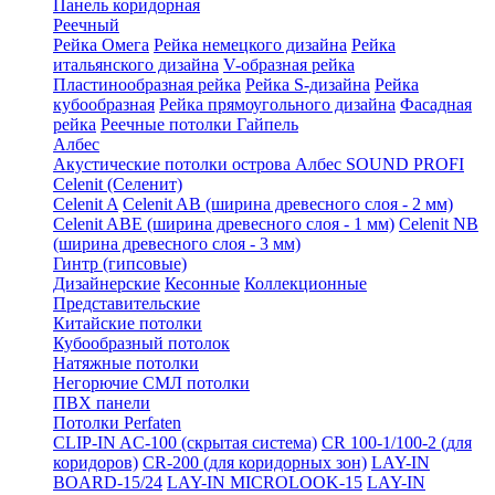
Панель коридорная
Реечный
Рейка Омега
Рейка немецкого дизайна
Рейка
итальянского дизайна
V-образная рейка
Пластинообразная рейка
Рейка S-дизайна
Рейка
кубообразная
Рейка прямоугольного дизайна
Фасадная
рейка
Реечные потолки Гайпель
Албес
Акустические потолки острова Албес SOUND PROFI
Celenit (Селенит)
Celenit A
Celenit AB (ширина древесного слоя - 2 мм)
Celenit ABE (ширина древесного слоя - 1 мм)
Celenit NB
(ширина древесного слоя - 3 мм)
Гинтр (гипсовые)
Дизайнерские
Кесонные
Коллекционные
Представительские
Китайские потолки
Кубообразный потолок
Натяжные потолки
Негорючие СМЛ потолки
ПВХ панели
Потолки Perfaten
CLIP-IN AC-100 (скрытая система)
CR 100-1/100-2 (для
коридоров)
CR-200 (для коридорных зон)
LAY-IN
BOARD-15/24
LAY-IN MICROLOOK-15
LAY-IN