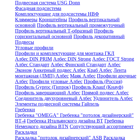
Подвесная система USG Donn
Фасадная подсистема
Комплектующие для подсистемы НВФ
Кляммеры
Кронштейны
Профиль вертикальный
основной
Профиль вертикальный промежуточный
Профиль вертикальный Т-образный
Профиль
горизонтальный основной
Профиль декоративный
Подвесы
Угловые профили
Профили и комплектующие для монтажа ГКЛ
Албес DIN PRIM
Албес DIN Strong
Албес ГОСТ Strong
Албес Стандарт
Албес Финский Стандарт
Албес
Эконом
Анкерный подвес Албес
Краб Албес
Лента
монтажная (ЛМП) Албес
Маяк Албес
Профили арочные
Албес
Профили угловые Албес
Профиль (Россия)
Профиль Gyproc (Гипрок)
Профиль Knauf (Кнауф)
Профиль завершающий Албес
Прямой подвес Албес
Соединитель двухуровневый Албес
Удлинитель Албес
Элементы подвесной системы Гайпель
Гребенки
Гребенка "OMEGA"
Гребенка "потолок дизайнерский"
ВТ-4
Гребенка Итальянского дизайна BT
Гребенка
Немецкого дизайна ВТN
Сопутствующий ассортимент
Раскладки
Раскладка "потолок дизайнерский" ASB
Раскладка