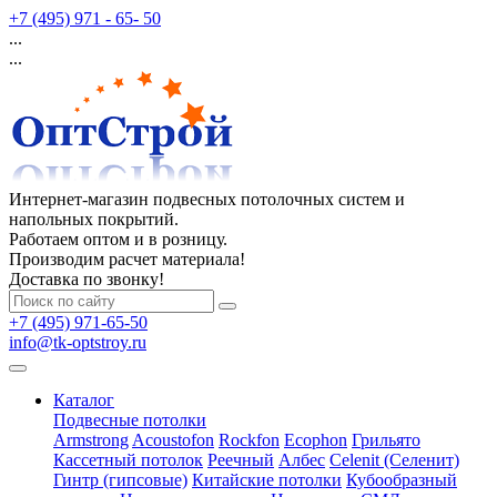
+7 (495) 971 - 65- 50
...
...
Интернет-магазин подвесных потолочных систем и
напольных покрытий.
Работаем оптом и в розницу.
Производим расчет материала!
Доставка по звонку!
+7 (495) 971-65-50
info@tk-optstroy.ru
Каталог
Подвесные потолки
Armstrong
Acoustofon
Rockfon
Ecophon
Грильято
Кассетный потолок
Реечный
Албес
Celenit (Селенит)
Гинтр (гипсовые)
Китайские потолки
Кубообразный