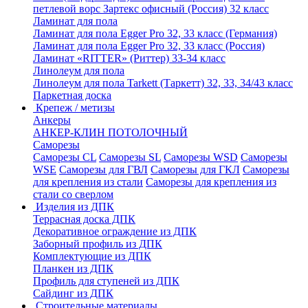
петлевой ворс Зартекс офисный (Россия) 32 класс
Ламинат для пола
Ламинат для пола Egger Pro 32, 33 класс (Германия)
Ламинат для пола Egger Pro 32, 33 класс (Россия)
Ламинат «RITTER» (Риттер) 33-34 класс
Линолеум для пола
Линолеум для пола Tarkett (Таркетт) 32, 33, 34/43 класс
Паркетная доска
Крепеж / метизы
Анкеры
АНКЕР-КЛИН ПОТОЛОЧНЫЙ
Саморезы
Саморезы CL
Саморезы SL
Саморезы WSD
Саморезы
WSE
Саморезы для ГВЛ
Саморезы для ГКЛ
Саморезы
для крепления из стали
Саморезы для крепления из
стали со сверлом
Изделия из ДПК
Террасная доска ДПК
Декоративное ограждение из ДПК
Заборный профиль из ДПК
Комплектующие из ДПК
Планкен из ДПК
Профиль для ступеней из ДПК
Сайдинг из ДПК
Строительные материалы