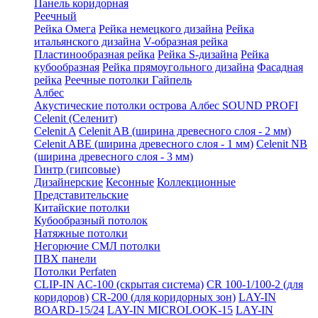
Панель коридорная
Реечный
Рейка Омега
Рейка немецкого дизайна
Рейка
итальянского дизайна
V-образная рейка
Пластинообразная рейка
Рейка S-дизайна
Рейка
кубообразная
Рейка прямоугольного дизайна
Фасадная
рейка
Реечные потолки Гайпель
Албес
Акустические потолки острова Албес SOUND PROFI
Celenit (Селенит)
Celenit A
Celenit AB (ширина древесного слоя - 2 мм)
Celenit ABE (ширина древесного слоя - 1 мм)
Celenit NB
(ширина древесного слоя - 3 мм)
Гинтр (гипсовые)
Дизайнерские
Кесонные
Коллекционные
Представительские
Китайские потолки
Кубообразный потолок
Натяжные потолки
Негорючие СМЛ потолки
ПВХ панели
Потолки Perfaten
CLIP-IN AC-100 (скрытая система)
CR 100-1/100-2 (для
коридоров)
CR-200 (для коридорных зон)
LAY-IN
BOARD-15/24
LAY-IN MICROLOOK-15
LAY-IN