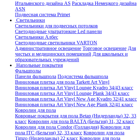
Итальянского дизайна AS
Раскладка Немецкого дизайна
АSN
Подвесная система Primet
Светильники
Светильники для подвесных потолков
Светодиодные ультратонкие Led панели
Светильники Албес
Светодиодные светильники VARTON
Административное освещение
Торговое освещение
Для
чистых и медицинских помещений
Для школьных и
образовательных учреждений
Напольные покрытия
Фальшполы
Панели фальшпола
Подсистема фальшпола
Виниловая плитка для пола Tarkett Art Vinyl
Виниловая плитка Art Vinyl Lounge Kvadro 34/43 класс
Виниловая плитка Art Vinyl Lounge Plank 34/43 класс
Виниловая плитка Art Vinyl New Age Kvadro 32/41 класс
Виниловая плитка Art Vinyl New Age Plank 32/41 класс
Ковролин для пола
Ковровые покрытия для пола Betap (Нидерланды) 32, 33
класс
Ковролин для пола BALTA (Бельгия) 31, 32 класс
Ковролин для пола Condor (Голландия)
Ковролин для
пола ITC (Бельгия) 32, 33 класс
Ковролин для пола
Timzo (Нидерланды) 22 класс
Ковролин для пола