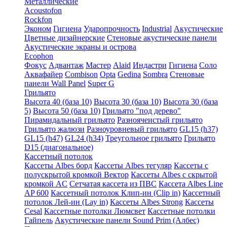
Металлические
Acoustofon
Rockfon
Эконом
Гигиена
Ударопрочность
Industrial
Акустические
Цветные дизайнерские
Стеновые акустические панели
Акустические экраны и острова
Ecophon
Фокус
Адвантаж
Мастер
Alaid
Индастри
Гигиена
Соло
Аквафайер
Combison
Opta
Gedina
Sombra
Стеновые
панели Wall Panel
Super G
Грильято
Высота 40 (база 10)
Высота 30 (база 10)
Высота 30 (база
5)
Высота 50 (база 10)
Грильято "под дерево"
Пирамидальный грильято
Разноячеистый грильято
Грильято жалюзи
Разноуровневый грильято
GL15 (h37)
GL15 (h47)
GL24 (h34)
Треугольное грильято
Грильято
D15 (диагональное)
Кассетный потолок
Кассеты Albes борд
Кассеты Albes тегуляр
Кассеты с
полускрытой кромкой Вектор
Кассеты Albes с скрытой
кромкой AC
Сетчатая кассета из ПВС
Кассета Albes Line
AP 600
Кассетный потолок Клип-ин (Clip in)
Кассетный
потолок Лей-ин (Lay in)
Кассеты Albes Strong
Кассеты
Cesal
Кассетные потолки Люмсвет
Кассетные потолки
Гайпель
Акустические панели Sound Prim (Албес)