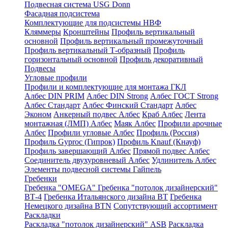
Подвесная система USG Donn
Фасадная подсистема
Комплектующие для подсистемы НВФ
Кляммеры
Кронштейны
Профиль вертикальный
основной
Профиль вертикальный промежуточный
Профиль вертикальный Т-образный
Профиль
горизонтальный основной
Профиль декоративный
Подвесы
Угловые профили
Профили и комплектующие для монтажа ГКЛ
Албес DIN PRIM
Албес DIN Strong
Албес ГОСТ Strong
Албес Стандарт
Албес Финский Стандарт
Албес
Эконом
Анкерный подвес Албес
Краб Албес
Лента
монтажная (ЛМП) Албес
Маяк Албес
Профили арочные
Албес
Профили угловые Албес
Профиль (Россия)
Профиль Gyproc (Гипрок)
Профиль Knauf (Кнауф)
Профиль завершающий Албес
Прямой подвес Албес
Соединитель двухуровневый Албес
Удлинитель Албес
Элементы подвесной системы Гайпель
Гребенки
Гребенка "OMEGA"
Гребенка "потолок дизайнерский"
ВТ-4
Гребенка Итальянского дизайна BT
Гребенка
Немецкого дизайна ВТN
Сопутствующий ассортимент
Раскладки
Раскладка "потолок дизайнерский" ASB
Раскладка