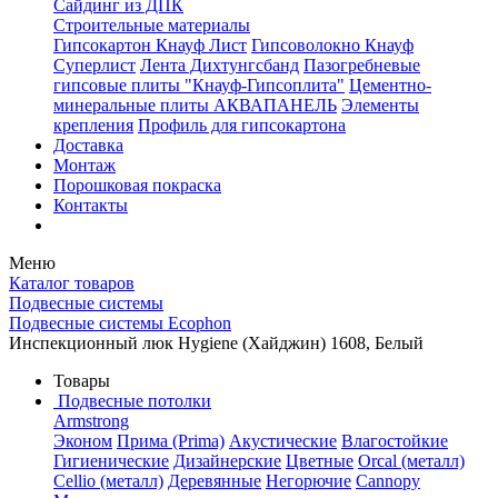
Сайдинг из ДПК
Строительные материалы
Гипсокартон Кнауф Лист
Гипсоволокно Кнауф
Суперлист
Лента Дихтунгсбанд
Пазогребневые
гипсовые плиты "Кнауф-Гипсоплита"
Цементно-
минеральные плиты АКВАПАНЕЛЬ
Элементы
крепления
Профиль для гипсокартона
Доставка
Монтаж
Порошковая покраска
Контакты
Меню
Каталог товаров
Подвесные системы
Подвесные системы Ecophon
Инспекционный люк Hygiene (Хайджин) 1608, Белый
Товары
Подвесные потолки
Armstrong
Эконом
Прима (Prima)
Акустические
Влагостойкие
Гигиенические
Дизайнерские
Цветные
Orcal (металл)
Cellio (металл)
Деревянные
Негорючие
Cannopy