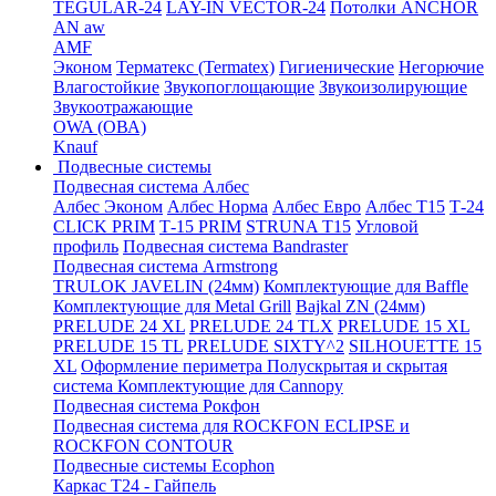
TEGULAR-24
LAY-IN VECTOR-24
Потолки ANCHOR
AN aw
AMF
Эконом
Терматекс (Termatex)
Гигиенические
Негорючие
Влагостойкие
Звукопоглощающие
Звукоизолирующие
Звукоотражающие
OWA (ОВА)
Knauf
Подвесные системы
Подвесная система Албес
Албес Эконом
Албес Норма
Албес Евро
Албес T15
Т-24
CLICK PRIM
Т-15 PRIM
STRUNA Т15
Угловой
профиль
Подвесная система Bandraster
Подвесная система Armstrong
TRULOK JAVELIN (24мм)
Комплектующие для Baffle
Комплектующие для Metal Grill
Bajkal ZN (24мм)
PRELUDE 24 XL
PRELUDE 24 TLX
PRELUDE 15 XL
PRELUDE 15 TL
PRELUDE SIXTY^2
SILHOUETTE 15
XL
Оформление периметра
Полускрытая и скрытая
система
Комплектующие для Cannopy
Подвесная система Рокфон
Подвесная система для ROCKFON ECLIPSE и
ROCKFON CONTOUR
Подвесные системы Ecophon
Каркас Т24 - Гайпель