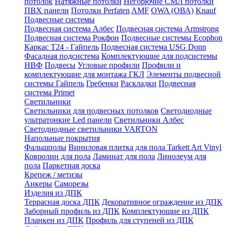
потолок
Натяжные потолки
Негорючие СМЛ потолки
ПВХ панели
Потолки Perfaten
AMF
OWA (ОВА)
Knauf
Подвесные системы
Подвесная система Албес
Подвесная система Armstrong
Подвесная система Рокфон
Подвесные системы Ecophon
Каркас Т24 - Гайпель
Подвесная система USG Donn
Фасадная подсистема
Комплектующие для подсистемы
НВФ
Подвесы
Угловые профили
Профили и
комплектующие для монтажа ГКЛ
Элементы подвесной
системы Гайпель
Гребенки
Раскладки
Подвесная
система Primet
Светильники
Светильники для подвесных потолков
Светодиодные
ультратонкие Led панели
Светильники Албес
Светодиодные светильники VARTON
Напольные покрытия
Фальшполы
Виниловая плитка для пола Tarkett Art Vinyl
Ковролин для пола
Ламинат для пола
Линолеум для
пола
Паркетная доска
Крепеж / метизы
Анкеры
Саморезы
Изделия из ДПК
Террасная доска ДПК
Декоративное ограждение из ДПК
Заборный профиль из ДПК
Комплектующие из ДПК
Планкен из ДПК
Профиль для ступеней из ДПК