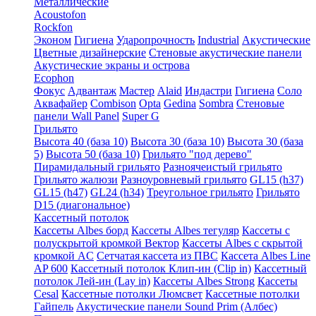
Металлические
Acoustofon
Rockfon
Эконом
Гигиена
Ударопрочность
Industrial
Акустические
Цветные дизайнерские
Стеновые акустические панели
Акустические экраны и острова
Ecophon
Фокус
Адвантаж
Мастер
Alaid
Индастри
Гигиена
Соло
Аквафайер
Combison
Opta
Gedina
Sombra
Стеновые
панели Wall Panel
Super G
Грильято
Высота 40 (база 10)
Высота 30 (база 10)
Высота 30 (база
5)
Высота 50 (база 10)
Грильято "под дерево"
Пирамидальный грильято
Разноячеистый грильято
Грильято жалюзи
Разноуровневый грильято
GL15 (h37)
GL15 (h47)
GL24 (h34)
Треугольное грильято
Грильято
D15 (диагональное)
Кассетный потолок
Кассеты Albes борд
Кассеты Albes тегуляр
Кассеты с
полускрытой кромкой Вектор
Кассеты Albes с скрытой
кромкой AC
Сетчатая кассета из ПВС
Кассета Albes Line
AP 600
Кассетный потолок Клип-ин (Clip in)
Кассетный
потолок Лей-ин (Lay in)
Кассеты Albes Strong
Кассеты
Cesal
Кассетные потолки Люмсвет
Кассетные потолки
Гайпель
Акустические панели Sound Prim (Албес)