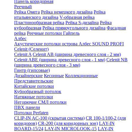
Панель коридорная
Реечный
Рейка Омега
Рейка немецкого дизайна
Рейка
итальянского дизайна
V-образная рейка
Пластинообразная рейка
Рейка S-дизайна
Рейка
кубообразная
Рейка прямоугольного дизайна
Фасадная
рейка
Реечные потолки Гайпель
Албес
Акустические потолки острова Албес SOUND PROFI
Celenit (Селенит)
Celenit A
Celenit AB (ширина древесного слоя - 2 мм)
Celenit ABE (ширина древесного слоя - 1 мм)
Celenit NB
(ширина древесного слоя - 3 мм)
Гинтр (гипсовые)
Дизайнерские
Кесонные
Коллекционные
Представительские
Китайские потолки
Кубообразный потолок
Натяжные потолки
Негорючие СМЛ потолки
ПВХ панели
Потолки Perfaten
CLIP-IN AC-100 (скрытая система)
CR 100-1/100-2 (для
коридоров)
CR-200 (для коридорных зон)
LAY-IN
BOARD-15/24
LAY-IN MICROLOOK-15
LAY-IN