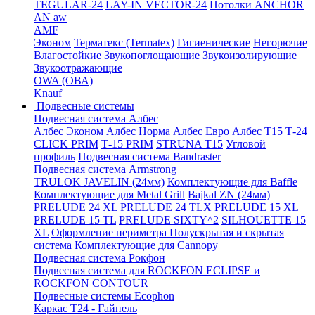
TEGULAR-24
LAY-IN VECTOR-24
Потолки ANCHOR
AN aw
AMF
Эконом
Терматекс (Termatex)
Гигиенические
Негорючие
Влагостойкие
Звукопоглощающие
Звукоизолирующие
Звукоотражающие
OWA (ОВА)
Knauf
Подвесные системы
Подвесная система Албес
Албес Эконом
Албес Норма
Албес Евро
Албес T15
Т-24
CLICK PRIM
Т-15 PRIM
STRUNA Т15
Угловой
профиль
Подвесная система Bandraster
Подвесная система Armstrong
TRULOK JAVELIN (24мм)
Комплектующие для Baffle
Комплектующие для Metal Grill
Bajkal ZN (24мм)
PRELUDE 24 XL
PRELUDE 24 TLX
PRELUDE 15 XL
PRELUDE 15 TL
PRELUDE SIXTY^2
SILHOUETTE 15
XL
Оформление периметра
Полускрытая и скрытая
система
Комплектующие для Cannopy
Подвесная система Рокфон
Подвесная система для ROCKFON ECLIPSE и
ROCKFON CONTOUR
Подвесные системы Ecophon
Каркас Т24 - Гайпель