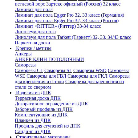
петлевой ворс Зартекс офисный (Россия) 32 класс
Ламинат для пола
Ламинат для пола Egger Pro 32, 33 класс (Германия)
Ламинат для пола Egger Pro 32, 33 класс (Россия)
Ламинат «RITTER» (Риттер) 33-34 класс
Линолеум для пола
Линолеум для пола Tarkett (Таркетт) 32, 33, 34/43 класс
Паркетная доска
Крепеж / метизы
Анкеры
АНКЕР-КЛИН ПОТОЛОЧНЫЙ
Саморезы
Саморезы CL
Саморезы SL
Саморезы WSD
Саморезы
WSE
Саморезы для ГВЛ
Саморезы для ГКЛ
Саморезы
для крепления из стали
Саморезы для крепления из
стали со сверлом
Изделия из ДПК
Террасная доска ДПК
Декоративное ограждение из ДПК
Заборный профиль из ДПК
Комплектующие из ДПК
Планкен из ДПК
Профиль для ступеней из ДПК
Сайдинг из ДПК
Строительные материалы