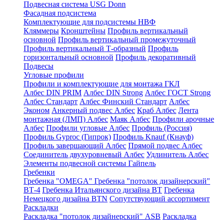
Подвесная система USG Donn
Фасадная подсистема
Комплектующие для подсистемы НВФ
Кляммеры
Кронштейны
Профиль вертикальный
основной
Профиль вертикальный промежуточный
Профиль вертикальный Т-образный
Профиль
горизонтальный основной
Профиль декоративный
Подвесы
Угловые профили
Профили и комплектующие для монтажа ГКЛ
Албес DIN PRIM
Албес DIN Strong
Албес ГОСТ Strong
Албес Стандарт
Албес Финский Стандарт
Албес
Эконом
Анкерный подвес Албес
Краб Албес
Лента
монтажная (ЛМП) Албес
Маяк Албес
Профили арочные
Албес
Профили угловые Албес
Профиль (Россия)
Профиль Gyproc (Гипрок)
Профиль Knauf (Кнауф)
Профиль завершающий Албес
Прямой подвес Албес
Соединитель двухуровневый Албес
Удлинитель Албес
Элементы подвесной системы Гайпель
Гребенки
Гребенка "OMEGA"
Гребенка "потолок дизайнерский"
ВТ-4
Гребенка Итальянского дизайна BT
Гребенка
Немецкого дизайна ВТN
Сопутствующий ассортимент
Раскладки
Раскладка "потолок дизайнерский" ASB
Раскладка