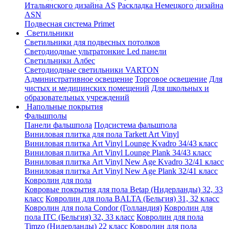
Итальянского дизайна AS
Раскладка Немецкого дизайна
АSN
Подвесная система Primet
Светильники
Светильники для подвесных потолков
Светодиодные ультратонкие Led панели
Светильники Албес
Светодиодные светильники VARTON
Административное освещение
Торговое освещение
Для
чистых и медицинских помещений
Для школьных и
образовательных учреждений
Напольные покрытия
Фальшполы
Панели фальшпола
Подсистема фальшпола
Виниловая плитка для пола Tarkett Art Vinyl
Виниловая плитка Art Vinyl Lounge Kvadro 34/43 класс
Виниловая плитка Art Vinyl Lounge Plank 34/43 класс
Виниловая плитка Art Vinyl New Age Kvadro 32/41 класс
Виниловая плитка Art Vinyl New Age Plank 32/41 класс
Ковролин для пола
Ковровые покрытия для пола Betap (Нидерланды) 32, 33
класс
Ковролин для пола BALTA (Бельгия) 31, 32 класс
Ковролин для пола Condor (Голландия)
Ковролин для
пола ITC (Бельгия) 32, 33 класс
Ковролин для пола
Timzo (Нидерланды) 22 класс
Ковролин для пола