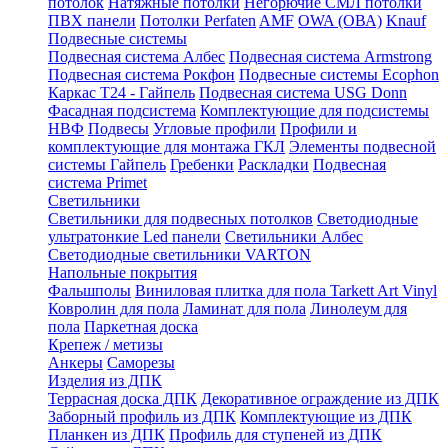
потолок
Натяжные потолки
Негорючие СМЛ потолки
ПВХ панели
Потолки Perfaten
AMF
OWA (ОВА)
Knauf
Подвесные системы
Подвесная система Албес
Подвесная система Armstrong
Подвесная система Рокфон
Подвесные системы Ecophon
Каркас Т24 - Гайпель
Подвесная система USG Donn
Фасадная подсистема
Комплектующие для подсистемы
НВФ
Подвесы
Угловые профили
Профили и
комплектующие для монтажа ГКЛ
Элементы подвесной
системы Гайпель
Гребенки
Раскладки
Подвесная
система Primet
Светильники
Светильники для подвесных потолков
Светодиодные
ультратонкие Led панели
Светильники Албес
Светодиодные светильники VARTON
Напольные покрытия
Фальшполы
Виниловая плитка для пола Tarkett Art Vinyl
Ковролин для пола
Ламинат для пола
Линолеум для
пола
Паркетная доска
Крепеж / метизы
Анкеры
Саморезы
Изделия из ДПК
Террасная доска ДПК
Декоративное ограждение из ДПК
Заборный профиль из ДПК
Комплектующие из ДПК
Планкен из ДПК
Профиль для ступеней из ДПК