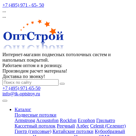
+7 (495) 971 - 65- 50
...
...
Интернет-магазин подвесных потолочных систем и
напольных покрытий.
Работаем оптом и в розницу.
Производим расчет материала!
Доставка по звонку!
+7 (495) 971-65-50
info@tk-optstroy.ru
Каталог
Подвесные потолки
Armstrong
Acoustofon
Rockfon
Ecophon
Грильято
Кассетный потолок
Реечный
Албес
Celenit (Селенит)
Гинтр (гипсовые)
Китайские потолки
Кубообразный