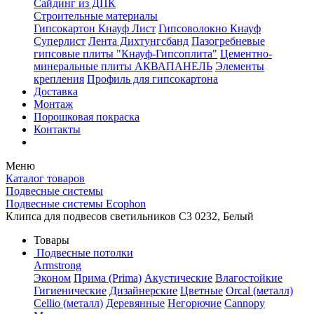
Сайдинг из ДПК
Строительные материалы
Гипсокартон Кнауф Лист
Гипсоволокно Кнауф
Суперлист
Лента Дихтунгсбанд
Пазогребневые
гипсовые плиты "Кнауф-Гипсоплита"
Цементно-
минеральные плиты АКВАПАНЕЛЬ
Элементы
крепления
Профиль для гипсокартона
Доставка
Монтаж
Порошковая покраска
Контакты
Меню
Каталог товаров
Подвесные системы
Подвесные системы Ecophon
Клипса для подвесов светильников С3 0232, Белый
Товары
Подвесные потолки
Armstrong
Эконом
Прима (Prima)
Акустические
Влагостойкие
Гигиенические
Дизайнерские
Цветные
Orcal (металл)
Cellio (металл)
Деревянные
Негорючие
Cannopy