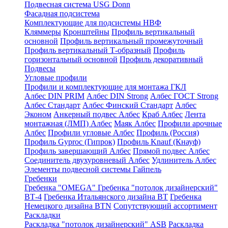
Подвесная система USG Donn
Фасадная подсистема
Комплектующие для подсистемы НВФ
Кляммеры
Кронштейны
Профиль вертикальный
основной
Профиль вертикальный промежуточный
Профиль вертикальный Т-образный
Профиль
горизонтальный основной
Профиль декоративный
Подвесы
Угловые профили
Профили и комплектующие для монтажа ГКЛ
Албес DIN PRIM
Албес DIN Strong
Албес ГОСТ Strong
Албес Стандарт
Албес Финский Стандарт
Албес
Эконом
Анкерный подвес Албес
Краб Албес
Лента
монтажная (ЛМП) Албес
Маяк Албес
Профили арочные
Албес
Профили угловые Албес
Профиль (Россия)
Профиль Gyproc (Гипрок)
Профиль Knauf (Кнауф)
Профиль завершающий Албес
Прямой подвес Албес
Соединитель двухуровневый Албес
Удлинитель Албес
Элементы подвесной системы Гайпель
Гребенки
Гребенка "OMEGA"
Гребенка "потолок дизайнерский"
ВТ-4
Гребенка Итальянского дизайна BT
Гребенка
Немецкого дизайна ВТN
Сопутствующий ассортимент
Раскладки
Раскладка "потолок дизайнерский" ASB
Раскладка