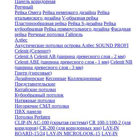
Панель коридорная
Реечный
Рейка Омега
Рейка немецкого дизайна
Рейка
итальянского дизайна
V-образная рейка
Пластинообразная рейка
Рейка S-дизайна
Рейка
кубообразная
Рейка прямоугольного дизайна
Фасадная
рейка
Реечные потолки Гайпель
Албес
Акустические потолки острова Албес SOUND PROFI
Celenit (Селенит)
Celenit A
Celenit AB (ширина древесного слоя - 2 мм)
Celenit ABE (ширина древесного слоя - 1 мм)
Celenit NB
(ширина древесного слоя - 3 мм)
Гинтр (гипсовые)
Дизайнерские
Кесонные
Коллекционные
Представительские
Китайские потолки
Кубообразный потолок
Натяжные потолки
Негорючие СМЛ потолки
ПВХ панели
Потолки Perfaten
CLIP-IN AC-100 (скрытая система)
CR 100-1/100-2 (для
коридоров)
CR-200 (для коридорных зон)
LAY-IN
BOARD-15/24
LAY-IN MICROLOOK-15
LAY-IN