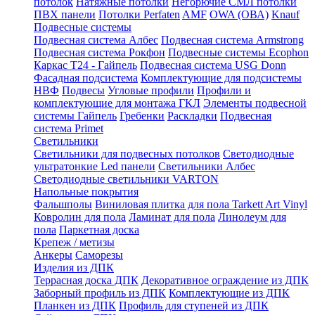
потолок
Натяжные потолки
Негорючие СМЛ потолки
ПВХ панели
Потолки Perfaten
AMF
OWA (ОВА)
Knauf
Подвесные системы
Подвесная система Албес
Подвесная система Armstrong
Подвесная система Рокфон
Подвесные системы Ecophon
Каркас Т24 - Гайпель
Подвесная система USG Donn
Фасадная подсистема
Комплектующие для подсистемы
НВФ
Подвесы
Угловые профили
Профили и
комплектующие для монтажа ГКЛ
Элементы подвесной
системы Гайпель
Гребенки
Раскладки
Подвесная
система Primet
Светильники
Светильники для подвесных потолков
Светодиодные
ультратонкие Led панели
Светильники Албес
Светодиодные светильники VARTON
Напольные покрытия
Фальшполы
Виниловая плитка для пола Tarkett Art Vinyl
Ковролин для пола
Ламинат для пола
Линолеум для
пола
Паркетная доска
Крепеж / метизы
Анкеры
Саморезы
Изделия из ДПК
Террасная доска ДПК
Декоративное ограждение из ДПК
Заборный профиль из ДПК
Комплектующие из ДПК
Планкен из ДПК
Профиль для ступеней из ДПК