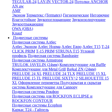
TEGULAR-24
LAY-IN VECTOR-24
Потолки ANCHOR
AN aw
AMF
Эконом
Терматекс (Termatex)
Гигиенические
Негорючие
Влагостойкие
Звукопоглощающие
Звукоизолирующие
Звукоотражающие
OWA (ОВА)
Knauf
Подвесные системы
Подвесная система Албес
Албес Эконом
Албес Норма
Албес Евро
Албес T15
Т-24
CLICK PRIM
Т-15 PRIM
STRUNA Т15
Угловой
профиль
Подвесная система Bandraster
Подвесная система Armstrong
TRULOK JAVELIN (24мм)
Комплектующие для Baffle
Комплектующие для Metal Grill
Bajkal ZN (24мм)
PRELUDE 24 XL
PRELUDE 24 TLX
PRELUDE 15 XL
PRELUDE 15 TL
PRELUDE SIXTY^2
SILHOUETTE 15
XL
Оформление периметра
Полускрытая и скрытая
система
Комплектующие для Cannopy
Подвесная система Рокфон
Подвесная система для ROCKFON ECLIPSE и
ROCKFON CONTOUR
Подвесные системы Ecophon
Каркас Т24 - Гайпель