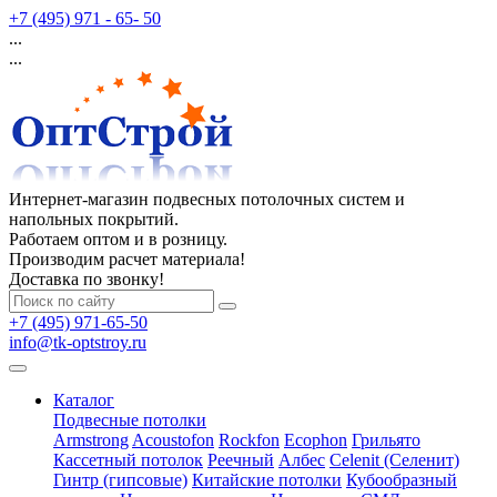
+7 (495) 971 - 65- 50
...
...
Интернет-магазин подвесных потолочных систем и
напольных покрытий.
Работаем оптом и в розницу.
Производим расчет материала!
Доставка по звонку!
+7 (495) 971-65-50
info@tk-optstroy.ru
Каталог
Подвесные потолки
Armstrong
Acoustofon
Rockfon
Ecophon
Грильято
Кассетный потолок
Реечный
Албес
Celenit (Селенит)
Гинтр (гипсовые)
Китайские потолки
Кубообразный