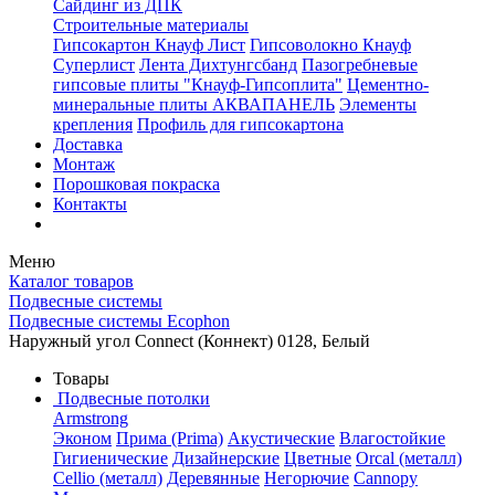
Сайдинг из ДПК
Строительные материалы
Гипсокартон Кнауф Лист
Гипсоволокно Кнауф
Суперлист
Лента Дихтунгсбанд
Пазогребневые
гипсовые плиты "Кнауф-Гипсоплита"
Цементно-
минеральные плиты АКВАПАНЕЛЬ
Элементы
крепления
Профиль для гипсокартона
Доставка
Монтаж
Порошковая покраска
Контакты
Меню
Каталог товаров
Подвесные системы
Подвесные системы Ecophon
Наружный угол Connect (Коннект) 0128, Белый
Товары
Подвесные потолки
Armstrong
Эконом
Прима (Prima)
Акустические
Влагостойкие
Гигиенические
Дизайнерские
Цветные
Orcal (металл)
Cellio (металл)
Деревянные
Негорючие
Cannopy