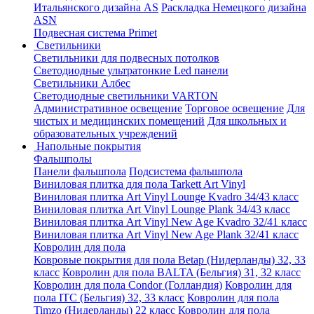
Итальянского дизайна AS
Раскладка Немецкого дизайна
АSN
Подвесная система Primet
Светильники
Светильники для подвесных потолков
Светодиодные ультратонкие Led панели
Светильники Албес
Светодиодные светильники VARTON
Административное освещение
Торговое освещение
Для
чистых и медицинских помещений
Для школьных и
образовательных учреждений
Напольные покрытия
Фальшполы
Панели фальшпола
Подсистема фальшпола
Виниловая плитка для пола Tarkett Art Vinyl
Виниловая плитка Art Vinyl Lounge Kvadro 34/43 класс
Виниловая плитка Art Vinyl Lounge Plank 34/43 класс
Виниловая плитка Art Vinyl New Age Kvadro 32/41 класс
Виниловая плитка Art Vinyl New Age Plank 32/41 класс
Ковролин для пола
Ковровые покрытия для пола Betap (Нидерланды) 32, 33
класс
Ковролин для пола BALTA (Бельгия) 31, 32 класс
Ковролин для пола Condor (Голландия)
Ковролин для
пола ITC (Бельгия) 32, 33 класс
Ковролин для пола
Timzo (Нидерланды) 22 класс
Ковролин для пола