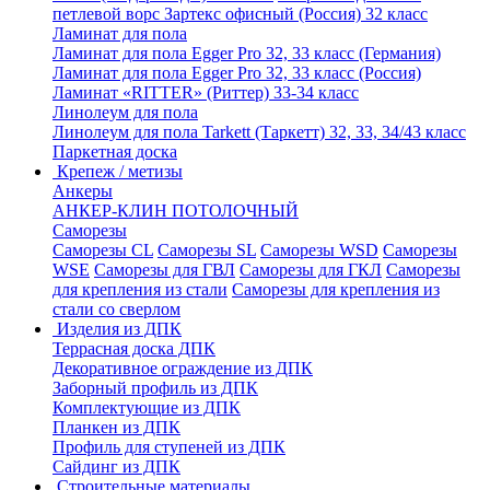
петлевой ворс Зартекс офисный (Россия) 32 класс
Ламинат для пола
Ламинат для пола Egger Pro 32, 33 класс (Германия)
Ламинат для пола Egger Pro 32, 33 класс (Россия)
Ламинат «RITTER» (Риттер) 33-34 класс
Линолеум для пола
Линолеум для пола Tarkett (Таркетт) 32, 33, 34/43 класс
Паркетная доска
Крепеж / метизы
Анкеры
АНКЕР-КЛИН ПОТОЛОЧНЫЙ
Саморезы
Саморезы CL
Саморезы SL
Саморезы WSD
Саморезы
WSE
Саморезы для ГВЛ
Саморезы для ГКЛ
Саморезы
для крепления из стали
Саморезы для крепления из
стали со сверлом
Изделия из ДПК
Террасная доска ДПК
Декоративное ограждение из ДПК
Заборный профиль из ДПК
Комплектующие из ДПК
Планкен из ДПК
Профиль для ступеней из ДПК
Сайдинг из ДПК
Строительные материалы