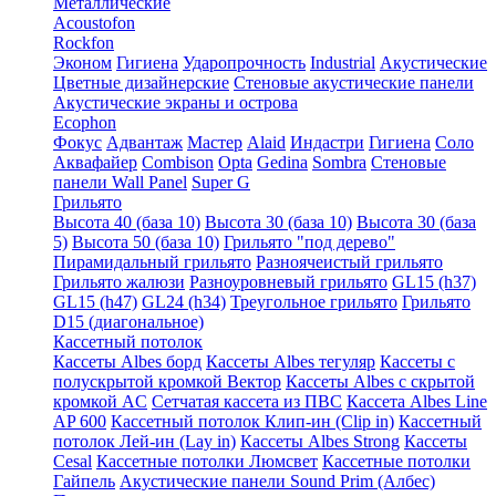
Металлические
Acoustofon
Rockfon
Эконом
Гигиена
Ударопрочность
Industrial
Акустические
Цветные дизайнерские
Стеновые акустические панели
Акустические экраны и острова
Ecophon
Фокус
Адвантаж
Мастер
Alaid
Индастри
Гигиена
Соло
Аквафайер
Combison
Opta
Gedina
Sombra
Стеновые
панели Wall Panel
Super G
Грильято
Высота 40 (база 10)
Высота 30 (база 10)
Высота 30 (база
5)
Высота 50 (база 10)
Грильято "под дерево"
Пирамидальный грильято
Разноячеистый грильято
Грильято жалюзи
Разноуровневый грильято
GL15 (h37)
GL15 (h47)
GL24 (h34)
Треугольное грильято
Грильято
D15 (диагональное)
Кассетный потолок
Кассеты Albes борд
Кассеты Albes тегуляр
Кассеты с
полускрытой кромкой Вектор
Кассеты Albes с скрытой
кромкой AC
Сетчатая кассета из ПВС
Кассета Albes Line
AP 600
Кассетный потолок Клип-ин (Clip in)
Кассетный
потолок Лей-ин (Lay in)
Кассеты Albes Strong
Кассеты
Cesal
Кассетные потолки Люмсвет
Кассетные потолки
Гайпель
Акустические панели Sound Prim (Албес)