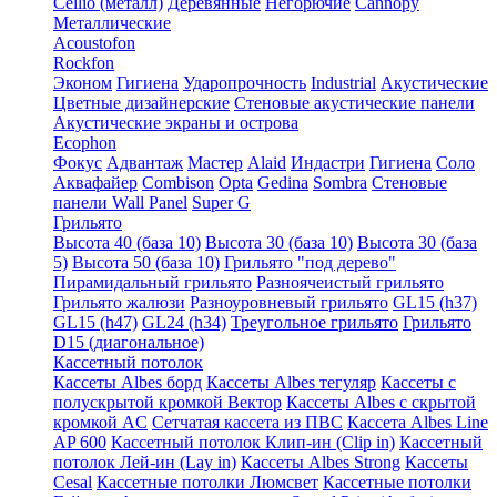
Cellio (металл)
Деревянные
Негорючие
Cannopy
Металлические
Acoustofon
Rockfon
Эконом
Гигиена
Ударопрочность
Industrial
Акустические
Цветные дизайнерские
Стеновые акустические панели
Акустические экраны и острова
Ecophon
Фокус
Адвантаж
Мастер
Alaid
Индастри
Гигиена
Соло
Аквафайер
Combison
Opta
Gedina
Sombra
Стеновые
панели Wall Panel
Super G
Грильято
Высота 40 (база 10)
Высота 30 (база 10)
Высота 30 (база
5)
Высота 50 (база 10)
Грильято "под дерево"
Пирамидальный грильято
Разноячеистый грильято
Грильято жалюзи
Разноуровневый грильято
GL15 (h37)
GL15 (h47)
GL24 (h34)
Треугольное грильято
Грильято
D15 (диагональное)
Кассетный потолок
Кассеты Albes борд
Кассеты Albes тегуляр
Кассеты с
полускрытой кромкой Вектор
Кассеты Albes с скрытой
кромкой AC
Сетчатая кассета из ПВС
Кассета Albes Line
AP 600
Кассетный потолок Клип-ин (Clip in)
Кассетный
потолок Лей-ин (Lay in)
Кассеты Albes Strong
Кассеты
Cesal
Кассетные потолки Люмсвет
Кассетные потолки