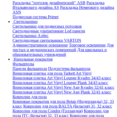
Раскладка "потолок дизайнерский" ASB
Раскладка
Итальянского дизайна AS
Раскладка Немецкого дизайна
АSN
Подвесная система Primet
Светильники
Светильники для подвесных потолков
Светодиодные ультратонкие Led панели
Светильники Албес
Светодиодные светильники VARTON
Административное освещение
Торговое освещение
Для
чистых и медицинских помещений
Для школьных и
образовательных учреждений
Напольные покрытия
Фальшполы
Панели фальшпола
Подсистема фальшпола
Виниловая плитка для пола Tarkett Art Vinyl
Виниловая плитка Art Vinyl Lounge Kvadro 34/43 класс
Виниловая плитка Art Vinyl Lounge Plank 34/43 класс
Виниловая плитка Art Vinyl New Age Kvadro 32/41 класс
Виниловая плитка Art Vinyl New Age Plank 32/41 класс
Ковролин для пола
Ковровые покрытия для пола Betap (Нидерланды) 32, 33
класс
Ковролин для пола BALTA (Бельгия) 31, 32 класс
Ковролин для пола Condor (Голландия)
Ковролин для
пола ITC (Бельгия) 32, 33 класс
Ковролин для пола