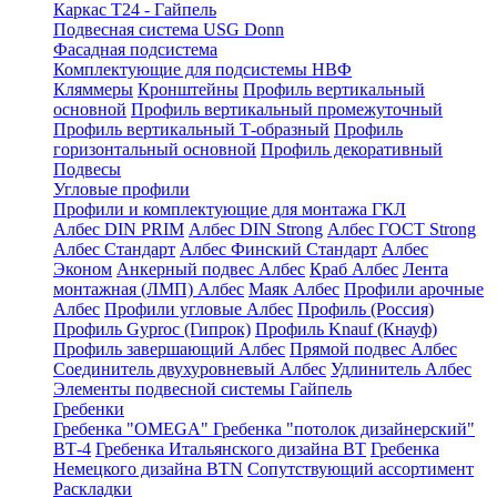
Каркас Т24 - Гайпель
Подвесная система USG Donn
Фасадная подсистема
Комплектующие для подсистемы НВФ
Кляммеры
Кронштейны
Профиль вертикальный
основной
Профиль вертикальный промежуточный
Профиль вертикальный Т-образный
Профиль
горизонтальный основной
Профиль декоративный
Подвесы
Угловые профили
Профили и комплектующие для монтажа ГКЛ
Албес DIN PRIM
Албес DIN Strong
Албес ГОСТ Strong
Албес Стандарт
Албес Финский Стандарт
Албес
Эконом
Анкерный подвес Албес
Краб Албес
Лента
монтажная (ЛМП) Албес
Маяк Албес
Профили арочные
Албес
Профили угловые Албес
Профиль (Россия)
Профиль Gyproc (Гипрок)
Профиль Knauf (Кнауф)
Профиль завершающий Албес
Прямой подвес Албес
Соединитель двухуровневый Албес
Удлинитель Албес
Элементы подвесной системы Гайпель
Гребенки
Гребенка "OMEGA"
Гребенка "потолок дизайнерский"
ВТ-4
Гребенка Итальянского дизайна BT
Гребенка
Немецкого дизайна ВТN
Сопутствующий ассортимент
Раскладки