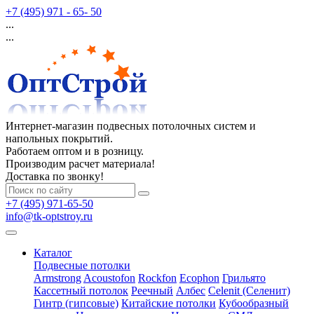
+7 (495) 971 - 65- 50
...
...
Интернет-магазин подвесных потолочных систем и
напольных покрытий.
Работаем оптом и в розницу.
Производим расчет материала!
Доставка по звонку!
+7 (495) 971-65-50
info@tk-optstroy.ru
Каталог
Подвесные потолки
Armstrong
Acoustofon
Rockfon
Ecophon
Грильято
Кассетный потолок
Реечный
Албес
Celenit (Селенит)
Гинтр (гипсовые)
Китайские потолки
Кубообразный