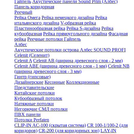
Гайпель
Акустические панели Sound Prim (Албес)
Панель коридорная
Реечный
Рейка Омега
Рейка немецкого дизайна
Рейка
итальянского дизайна
V-образная рейка
Пластинообразная рейка
Рейка S-дизайна
Рейка
кубообразная
Рейка прямоугольного дизайна
Фасадная
рейка
Реечные потолки Гайпель
Албес
Акустические потолки острова Албес SOUND PROFI
Celenit (Селенит)
Celenit A
Celenit AB (ширина древесного слоя - 2 мм)
Celenit ABE (ширина древесного слоя - 1 мм)
Celenit NB
(ширина древесного слоя - 3 мм)
Гинтр (гипсовые)
Дизайнерские
Кесонные
Коллекционные
Представительские
Китайские потолки
Кубообразный потолок
Натяжные потолки
Негорючие СМЛ потолки
ПВХ панели
Потолки Perfaten
CLIP-IN AC-100 (скрытая система)
CR 100-1/100-2 (для
коридоров)
CR-200 (для коридорных зон)
LAY-IN