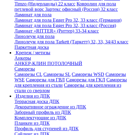
Timzo (Нидерланды) 22 класс
Ковролин для пола
петлевой ворс Зартекс офисный (Россия) 32 класс
Ламинат для пола
Ламинат для пола Egger Pro 32, 33 класс (Германия)
Ламинат для пола Egger Pro 32, 33 класс (Россия)
Ламинат «RITTER» (Риттер) 33-34 класс
Линолеум для пола
Линолеум для пола Tarkett (Таркетт) 32, 33, 34/43 класс
Паркетная доска
Крепеж / метизы
Анкеры
АНКЕР-КЛИН ПОТОЛОЧНЫЙ
Саморезы
Саморезы CL
Саморезы SL
Саморезы WSD
Саморезы
WSE
Саморезы для ГВЛ
Саморезы для ГКЛ
Саморезы
для крепления из стали
Саморезы для крепления из
стали со сверлом
Изделия из ДПК
Террасная доска ДПК
Декоративное ограждение из ДПК
Заборный профиль из ДПК
Комплектующие из ДПК
Планкен из ДПК
Профиль для ступеней из ДПК
Сайдинг из ДПК