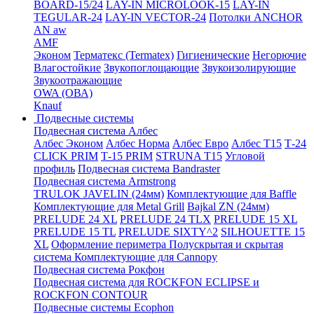
BOARD-15/24
LAY-IN MICROLOOK-15
LAY-IN
TEGULAR-24
LAY-IN VECTOR-24
Потолки ANCHOR
AN aw
AMF
Эконом
Терматекс (Termatex)
Гигиенические
Негорючие
Влагостойкие
Звукопоглощающие
Звукоизолирующие
Звукоотражающие
OWA (ОВА)
Knauf
Подвесные системы
Подвесная система Албес
Албес Эконом
Албес Норма
Албес Евро
Албес T15
Т-24
CLICK PRIM
Т-15 PRIM
STRUNA Т15
Угловой
профиль
Подвесная система Bandraster
Подвесная система Armstrong
TRULOK JAVELIN (24мм)
Комплектующие для Baffle
Комплектующие для Metal Grill
Bajkal ZN (24мм)
PRELUDE 24 XL
PRELUDE 24 TLX
PRELUDE 15 XL
PRELUDE 15 TL
PRELUDE SIXTY^2
SILHOUETTE 15
XL
Оформление периметра
Полускрытая и скрытая
система
Комплектующие для Cannopy
Подвесная система Рокфон
Подвесная система для ROCKFON ECLIPSE и
ROCKFON CONTOUR
Подвесные системы Ecophon