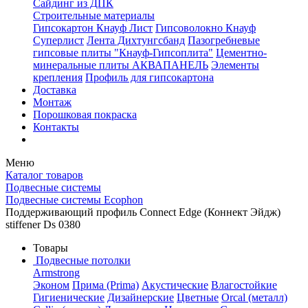
Сайдинг из ДПК
Строительные материалы
Гипсокартон Кнауф Лист
Гипсоволокно Кнауф
Суперлист
Лента Дихтунгсбанд
Пазогребневые
гипсовые плиты "Кнауф-Гипсоплита"
Цементно-
минеральные плиты АКВАПАНЕЛЬ
Элементы
крепления
Профиль для гипсокартона
Доставка
Монтаж
Порошковая покраска
Контакты
Меню
Каталог товаров
Подвесные системы
Подвесные системы Ecophon
Поддерживающий профиль Connect Edge (Коннект Эйдж)
stiffener Ds 0380
Товары
Подвесные потолки
Armstrong
Эконом
Прима (Prima)
Акустические
Влагостойкие
Гигиенические
Дизайнерские
Цветные
Orcal (металл)