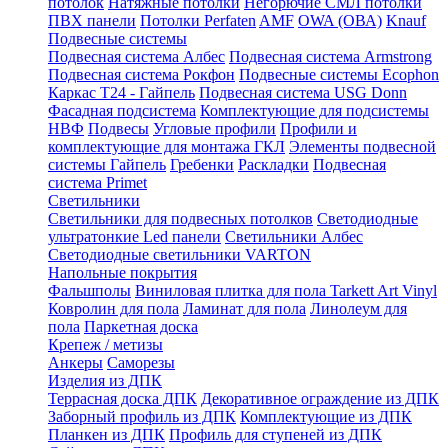
потолок
Натяжные потолки
Негорючие СМЛ потолки
ПВХ панели
Потолки Perfaten
AMF
OWA (ОВА)
Knauf
Подвесные системы
Подвесная система Албес
Подвесная система Armstrong
Подвесная система Рокфон
Подвесные системы Ecophon
Каркас Т24 - Гайпель
Подвесная система USG Donn
Фасадная подсистема
Комплектующие для подсистемы
НВФ
Подвесы
Угловые профили
Профили и
комплектующие для монтажа ГКЛ
Элементы подвесной
системы Гайпель
Гребенки
Раскладки
Подвесная
система Primet
Светильники
Светильники для подвесных потолков
Светодиодные
ультратонкие Led панели
Светильники Албес
Светодиодные светильники VARTON
Напольные покрытия
Фальшполы
Виниловая плитка для пола Tarkett Art Vinyl
Ковролин для пола
Ламинат для пола
Линолеум для
пола
Паркетная доска
Крепеж / метизы
Анкеры
Саморезы
Изделия из ДПК
Террасная доска ДПК
Декоративное ограждение из ДПК
Заборный профиль из ДПК
Комплектующие из ДПК
Планкен из ДПК
Профиль для ступеней из ДПК