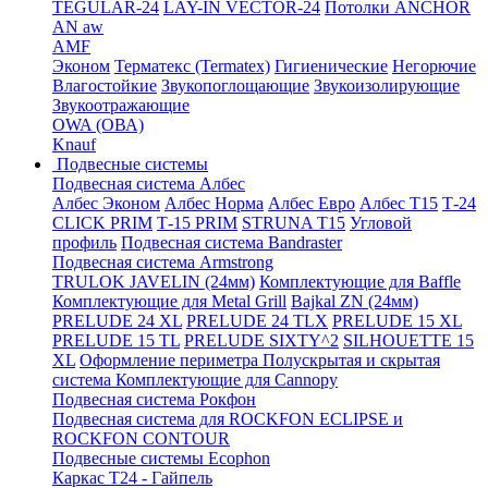
TEGULAR-24
LAY-IN VECTOR-24
Потолки ANCHOR
AN aw
AMF
Эконом
Терматекс (Termatex)
Гигиенические
Негорючие
Влагостойкие
Звукопоглощающие
Звукоизолирующие
Звукоотражающие
OWA (ОВА)
Knauf
Подвесные системы
Подвесная система Албес
Албес Эконом
Албес Норма
Албес Евро
Албес T15
Т-24
CLICK PRIM
Т-15 PRIM
STRUNA Т15
Угловой
профиль
Подвесная система Bandraster
Подвесная система Armstrong
TRULOK JAVELIN (24мм)
Комплектующие для Baffle
Комплектующие для Metal Grill
Bajkal ZN (24мм)
PRELUDE 24 XL
PRELUDE 24 TLX
PRELUDE 15 XL
PRELUDE 15 TL
PRELUDE SIXTY^2
SILHOUETTE 15
XL
Оформление периметра
Полускрытая и скрытая
система
Комплектующие для Cannopy
Подвесная система Рокфон
Подвесная система для ROCKFON ECLIPSE и
ROCKFON CONTOUR
Подвесные системы Ecophon
Каркас Т24 - Гайпель