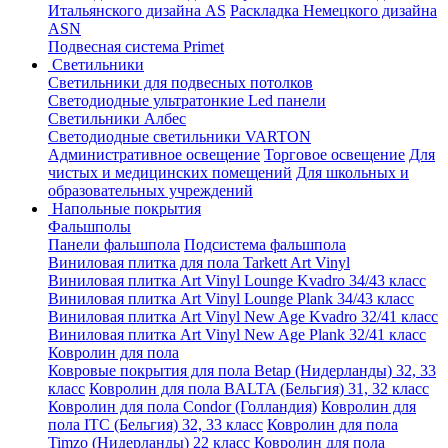
Итальянского дизайна AS
Раскладка Немецкого дизайна
АSN
Подвесная система Primet
Светильники
Светильники для подвесных потолков
Светодиодные ультратонкие Led панели
Светильники Албес
Светодиодные светильники VARTON
Административное освещение
Торговое освещение
Для
чистых и медицинских помещений
Для школьных и
образовательных учреждений
Напольные покрытия
Фальшполы
Панели фальшпола
Подсистема фальшпола
Виниловая плитка для пола Tarkett Art Vinyl
Виниловая плитка Art Vinyl Lounge Kvadro 34/43 класс
Виниловая плитка Art Vinyl Lounge Plank 34/43 класс
Виниловая плитка Art Vinyl New Age Kvadro 32/41 класс
Виниловая плитка Art Vinyl New Age Plank 32/41 класс
Ковролин для пола
Ковровые покрытия для пола Betap (Нидерланды) 32, 33
класс
Ковролин для пола BALTA (Бельгия) 31, 32 класс
Ковролин для пола Condor (Голландия)
Ковролин для
пола ITC (Бельгия) 32, 33 класс
Ковролин для пола
Timzo (Нидерланды) 22 класс
Ковролин для пола