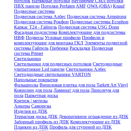
потолок
Натяжные потолки
Негорючие СМЛ потолки
ПВХ панели
Потолки Perfaten
AMF
OWA (ОВА)
Knauf
Подвесные системы
Подвесная система Албес
Подвесная система Armstrong
Подвесная система Рокфон
Подвесные системы Ecophon
Каркас Т24 - Гайпель
Подвесная система USG Donn
Фасадная подсистема
Комплектующие для подсистемы
НВФ
Подвесы
Угловые профили
Профили и
комплектующие для монтажа ГКЛ
Элементы подвесной
системы Гайпель
Гребенки
Раскладки
Подвесная
система Primet
Светильники
Светильники для подвесных потолков
Светодиодные
ультратонкие Led панели
Светильники Албес
Светодиодные светильники VARTON
Напольные покрытия
Фальшполы
Виниловая плитка для пола Tarkett Art Vinyl
Ковролин для пола
Ламинат для пола
Линолеум для
пола
Паркетная доска
Крепеж / метизы
Анкеры
Саморезы
Изделия из ДПК
Террасная доска ДПК
Декоративное ограждение из ДПК
Заборный профиль из ДПК
Комплектующие из ДПК
Планкен из ДПК
Профиль для ступеней из ДПК