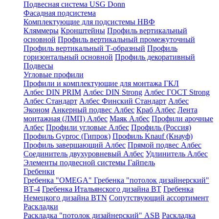
Подвесная система USG Donn
Фасадная подсистема
Комплектующие для подсистемы НВФ
Кляммеры
Кронштейны
Профиль вертикальный
основной
Профиль вертикальный промежуточный
Профиль вертикальный Т-образный
Профиль
горизонтальный основной
Профиль декоративный
Подвесы
Угловые профили
Профили и комплектующие для монтажа ГКЛ
Албес DIN PRIM
Албес DIN Strong
Албес ГОСТ Strong
Албес Стандарт
Албес Финский Стандарт
Албес
Эконом
Анкерный подвес Албес
Краб Албес
Лента
монтажная (ЛМП) Албес
Маяк Албес
Профили арочные
Албес
Профили угловые Албес
Профиль (Россия)
Профиль Gyproc (Гипрок)
Профиль Knauf (Кнауф)
Профиль завершающий Албес
Прямой подвес Албес
Соединитель двухуровневый Албес
Удлинитель Албес
Элементы подвесной системы Гайпель
Гребенки
Гребенка "OMEGA"
Гребенка "потолок дизайнерский"
ВТ-4
Гребенка Итальянского дизайна BT
Гребенка
Немецкого дизайна ВТN
Сопутствующий ассортимент
Раскладки
Раскладка "потолок дизайнерский" ASB
Раскладка