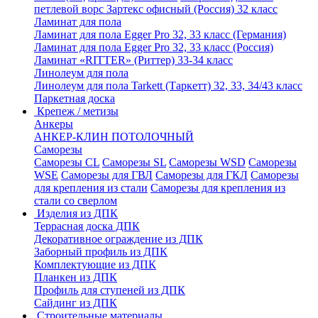
петлевой ворс Зартекс офисный (Россия) 32 класс
Ламинат для пола
Ламинат для пола Egger Pro 32, 33 класс (Германия)
Ламинат для пола Egger Pro 32, 33 класс (Россия)
Ламинат «RITTER» (Риттер) 33-34 класс
Линолеум для пола
Линолеум для пола Tarkett (Таркетт) 32, 33, 34/43 класс
Паркетная доска
Крепеж / метизы
Анкеры
АНКЕР-КЛИН ПОТОЛОЧНЫЙ
Саморезы
Саморезы CL
Саморезы SL
Саморезы WSD
Саморезы
WSE
Саморезы для ГВЛ
Саморезы для ГКЛ
Саморезы
для крепления из стали
Саморезы для крепления из
стали со сверлом
Изделия из ДПК
Террасная доска ДПК
Декоративное ограждение из ДПК
Заборный профиль из ДПК
Комплектующие из ДПК
Планкен из ДПК
Профиль для ступеней из ДПК
Сайдинг из ДПК
Строительные материалы