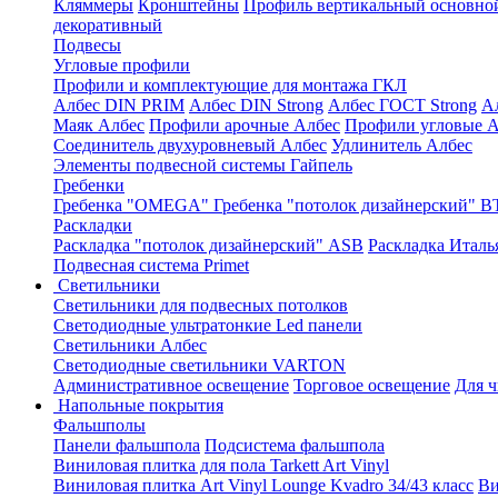
Кляммеры
Кронштейны
Профиль вертикальный основно
декоративный
Подвесы
Угловые профили
Профили и комплектующие для монтажа ГКЛ
Албес DIN PRIM
Албес DIN Strong
Албес ГОСТ Strong
А
Маяк Албес
Профили арочные Албес
Профили угловые А
Соединитель двухуровневый Албес
Удлинитель Албес
Элементы подвесной системы Гайпель
Гребенки
Гребенка "OMEGA"
Гребенка "потолок дизайнерский" В
Раскладки
Раскладка "потолок дизайнерский" ASB
Раскладка Италь
Подвесная система Primet
Светильники
Светильники для подвесных потолков
Светодиодные ультратонкие Led панели
Светильники Албес
Светодиодные светильники VARTON
Административное освещение
Торговое освещение
Для 
Напольные покрытия
Фальшполы
Панели фальшпола
Подсистема фальшпола
Виниловая плитка для пола Tarkett Art Vinyl
Виниловая плитка Art Vinyl Lounge Kvadro 34/43 класс
Ви