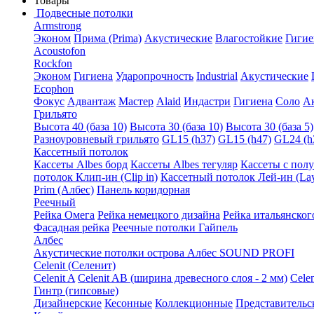
Товары
Подвесные потолки
Armstrong
Эконом
Прима (Prima)
Акустические
Влагостойкие
Гигие
Acoustofon
Rockfon
Эконом
Гигиена
Ударопрочность
Industrial
Акустические
Ecophon
Фокус
Адвантаж
Мастер
Alaid
Индастри
Гигиена
Соло
А
Грильято
Высота 40 (база 10)
Высота 30 (база 10)
Высота 30 (база 5)
Разноуровневый грильято
GL15 (h37)
GL15 (h47)
GL24 (h
Кассетный потолок
Кассеты Albes борд
Кассеты Albes тегуляр
Кассеты с пол
потолок Клип-ин (Clip in)
Кассетный потолок Лей-ин (Lay
Prim (Албес)
Панель коридорная
Реечный
Рейка Омега
Рейка немецкого дизайна
Рейка итальянског
Фасадная рейка
Реечные потолки Гайпель
Албес
Акустические потолки острова Албес SOUND PROFI
Celenit (Селенит)
Celenit A
Celenit AB (ширина древесного слоя - 2 мм)
Cele
Гинтр (гипсовые)
Дизайнерские
Кесонные
Коллекционные
Представительс