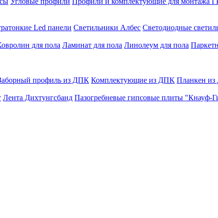
сы
Угловые профили
Профили и комплектующие для монтажа 
тратонкие Led панели
Светильники Албес
Светодиодные свети
Ковролин для пола
Ламинат для пола
Линолеум для пола
Паркетн
Заборный профиль из ДПК
Комплектующие из ДПК
Планкен из
т
Лента Дихтунгсбанд
Пазогребневые гипсовые плиты "Кнауф-Г