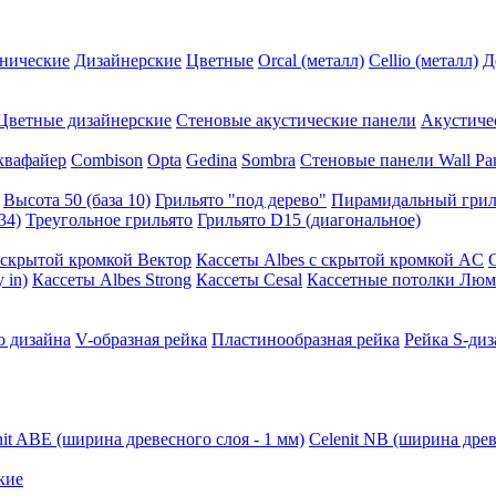
нические
Дизайнерские
Цветные
Orcal (металл)
Cellio (металл)
Д
Цветные дизайнерские
Стеновые акустические панели
Акустиче
квафайер
Combison
Opta
Gedina
Sombra
Стеновые панели Wall Pa
Высота 50 (база 10)
Грильято "под дерево"
Пирамидальный грил
34)
Треугольное грильято
Грильято D15 (диагональное)
ускрытой кромкой Вектор
Кассеты Albes с скрытой кромкой AC
 in)
Кассеты Albes Strong
Кассеты Cesal
Кассетные потолки Люм
о дизайна
V-образная рейка
Пластинообразная рейка
Рейка S-диз
nit ABE (ширина древесного слоя - 1 мм)
Celenit NB (ширина древ
кие