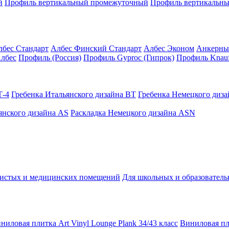
й
Профиль вертикальный промежуточный
Профиль вертикальны
лбес Стандарт
Албес Финский Стандарт
Албес Эконом
Анкерны
лбес
Профиль (Россия)
Профиль Gyproc (Гипрок)
Профиль Knauf
Т-4
Гребенка Итальянского дизайна BT
Гребенка Немецкого диз
янского дизайна AS
Раскладка Немецкого дизайна АSN
чистых и медицинских помещений
Для школьных и образовател
ниловая плитка Art Vinyl Lounge Plank 34/43 класс
Виниловая пли