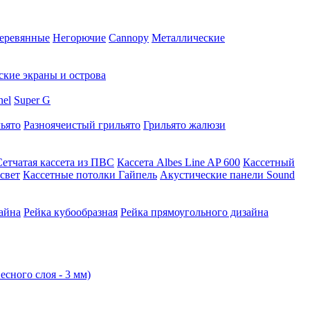
еревянные
Негорючие
Cannopy
Металлические
ские экраны и острова
nel
Super G
ьято
Разноячеистый грильято
Грильято жалюзи
Сетчатая кассета из ПВС
Кассета Albes Line AP 600
Кассетный
свет
Кассетные потолки Гайпель
Акустические панели Sound
айна
Рейка кубообразная
Рейка прямоугольного дизайна
есного слоя - 3 мм)