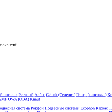
 покрытий.
й потолок
Реечный
Албес
Celenit (Селенит)
Гинтр (гипсовые)
Ки
AMF
OWA (ОВА)
Knauf
одвесная система Рокфон
Подвесные системы Ecophon
Каркас Т