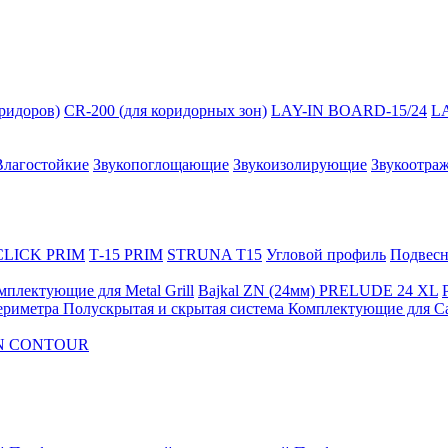
оридоров)
CR-200 (для коридорных зон)
LAY-IN BOARD-15/24
L
Влагостойкие
Звукопоглощающие
Звукоизолирующие
Звукоотра
 CLICK PRIM
Т-15 PRIM
STRUNA Т15
Угловой профиль
Подвесна
мплектующие для Metal Grill
Bajkal ZN (24мм)
PRELUDE 24 XL
ериметра
Полускрытая и скрытая система
Комплектующие для C
FON CONTOUR