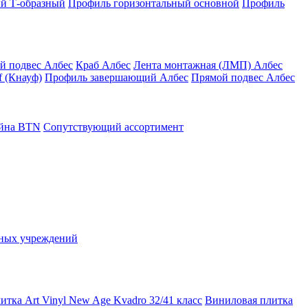
й Т-образный
Профиль горизонтальный основной
Профиль
й подвес Албес
Краб Албес
Лента монтажная (ЛМП) Албес
 (Кнауф)
Профиль завершающий Албес
Прямой подвес Албес
айна ВТN
Сопутствующий ассортимент
ьных учреждений
тка Art Vinyl New Age Kvadro 32/41 класс
Виниловая плитка