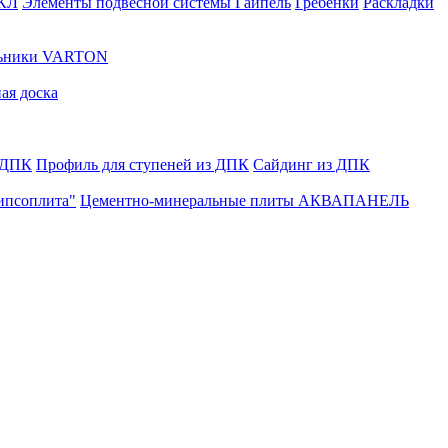
ГКЛ
Элементы подвесной системы Гайпель
Гребенки
Раскладки
льники VARTON
ая доска
 ДПК
Профиль для ступеней из ДПК
Сайдинг из ДПК
ипсоплита"
Цементно-минеральные плиты АКВАПАНЕЛЬ