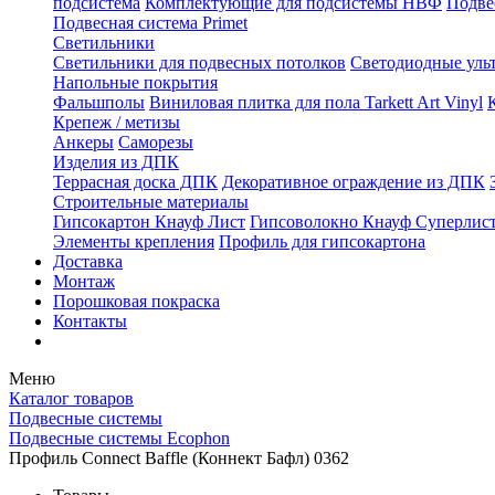
подсистема
Комплектующие для подсистемы НВФ
Подве
Подвесная система Primet
Светильники
Светильники для подвесных потолков
Светодиодные уль
Напольные покрытия
Фальшполы
Виниловая плитка для пола Tarkett Art Vinyl
Крепеж / метизы
Анкеры
Саморезы
Изделия из ДПК
Террасная доска ДПК
Декоративное ограждение из ДПК
Строительные материалы
Гипсокартон Кнауф Лист
Гипсоволокно Кнауф Суперлис
Элементы крепления
Профиль для гипсокартона
Доставка
Монтаж
Порошковая покраска
Контакты
Меню
Каталог товаров
Подвесные системы
Подвесные системы Ecophon
Профиль Connect Baffle (Коннект Бафл) 0362