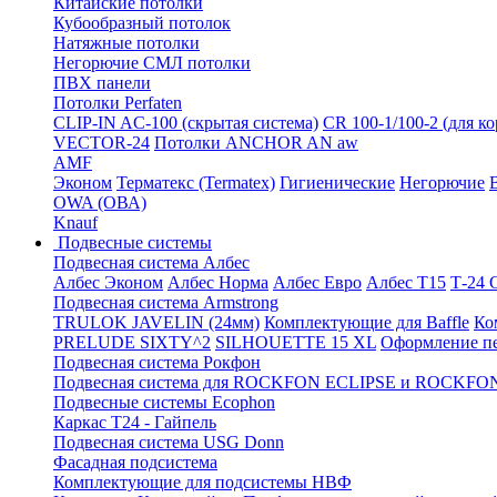
Китайские потолки
Кубообразный потолок
Натяжные потолки
Негорючие СМЛ потолки
ПВХ панели
Потолки Perfaten
CLIP-IN AC-100 (скрытая система)
CR 100-1/100-2 (для к
VECTOR-24
Потолки ANCHOR AN aw
AMF
Эконом
Терматекс (Termatex)
Гигиенические
Негорючие
OWA (ОВА)
Knauf
Подвесные системы
Подвесная система Албес
Албес Эконом
Албес Норма
Албес Евро
Албес T15
Т-24
Подвесная система Armstrong
TRULOK JAVELIN (24мм)
Комплектующие для Baffle
Ко
PRELUDE SIXTY^2
SILHOUETTE 15 XL
Оформление п
Подвесная система Рокфон
Подвесная система для ROCKFON ECLIPSE и ROCK
Подвесные системы Ecophon
Каркас Т24 - Гайпель
Подвесная система USG Donn
Фасадная подсистема
Комплектующие для подсистемы НВФ