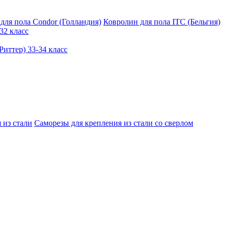
для пола Condor (Голландия)
Ковролин для пола ITC (Бельгия)
32 класс
иттер) 33-34 класс
 из стали
Саморезы для крепления из стали со сверлом