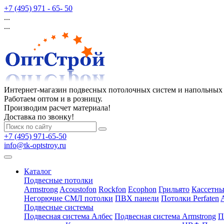
+7 (495) 971 - 65- 50
...
...
Интернет-магазин подвесных потолочных систем и напольных
Работаем оптом и в розницу.
Производим расчет материала!
Доставка по звонку!
+7 (495) 971-65-50
info@tk-optstroy.ru
Каталог
Подвесные потолки
Armstrong
Acoustofon
Rockfon
Ecophon
Грильято
Кассетны
Негорючие СМЛ потолки
ПВХ панели
Потолки Perfaten
Подвесные системы
Подвесная система Албес
Подвесная система Armstrong
П