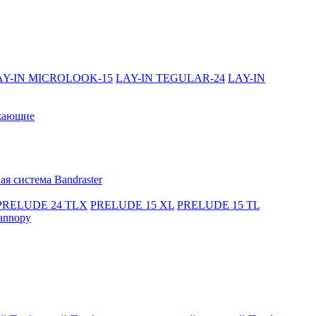
AY-IN MICROLOOK-15
LAY-IN TEGULAR-24
LAY-IN
жающие
я система Bandraster
PRELUDE 24 TLX
PRELUDE 15 XL
PRELUDE 15 TL
annopy