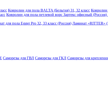
ласс
Ковролин для пола BALTA (Бельгия) 31, 32 класс
Ковролин 
асс
Ковролин для пола петлевой ворс Зартекс офисный (Россия) 
ат для пола Egger Pro 32, 33 класс (Россия)
Ламинат «RITTER» (Р
E
Саморезы для ГВЛ
Саморезы для ГКЛ
Саморезы для крепления