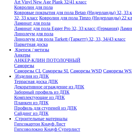
Art Vinyl New Age Plank 32/41 класс
Ковролин для пола
Ковровые покрытия для пола Betap (Нидерланды) 32, 33 к
32, 33 класс
Ковролин для пола Timzo (Нидерланды) 22 кл
Ламинат для пола
Ламинат для пола Egger Pro 32, 33 класс (Германия)
Ламин
Линолеум для пола
Линолеум для пола Tarkett (Таркетт) 32, 33, 34/43 класс
Паркетная доска
Крепеж / метизы
Анкеры
АНКЕР-КЛИН ПОТОЛОЧНЫЙ
Саморезы
Саморезы CL
Саморезы SL
Саморезы WSD
Саморезы WS
Изделия из ДПК
Террасная доска ДПК
Декоративное ограждение из ДПК
Заборный профиль из ДПК
Комплектующие из ДПК
Планкен из ДПК
Профиль для ступеней из ДПК
Сайдинг из ДПК
Строительные материалы
Гипсокартон Кнауф Лист
Гипсоволокно Кнауф Суперлист