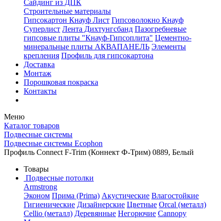
Сайдинг из ДПК
Строительные материалы
Гипсокартон Кнауф Лист
Гипсоволокно Кнауф
Суперлист
Лента Дихтунгсбанд
Пазогребневые
гипсовые плиты "Кнауф-Гипсоплита"
Цементно-
минеральные плиты АКВАПАНЕЛЬ
Элементы
крепления
Профиль для гипсокартона
Доставка
Монтаж
Порошковая покраска
Контакты
Меню
Каталог товаров
Подвесные системы
Подвесные системы Ecophon
Профиль Connect F-Trim (Коннект Ф-Трим) 0889, Белый
Товары
Подвесные потолки
Armstrong
Эконом
Прима (Prima)
Акустические
Влагостойкие
Гигиенические
Дизайнерские
Цветные
Orcal (металл)
Cellio (металл)
Деревянные
Негорючие
Cannopy