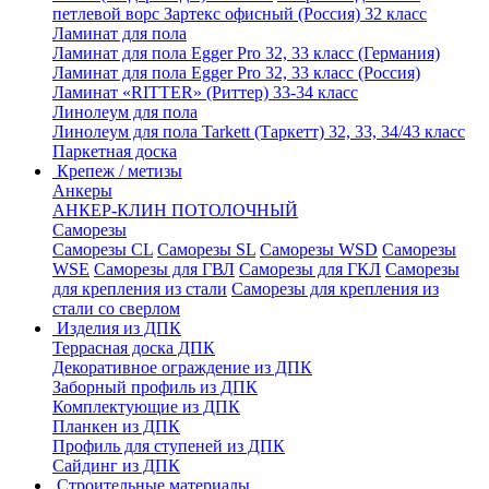
петлевой ворс Зартекс офисный (Россия) 32 класс
Ламинат для пола
Ламинат для пола Egger Pro 32, 33 класс (Германия)
Ламинат для пола Egger Pro 32, 33 класс (Россия)
Ламинат «RITTER» (Риттер) 33-34 класс
Линолеум для пола
Линолеум для пола Tarkett (Таркетт) 32, 33, 34/43 класс
Паркетная доска
Крепеж / метизы
Анкеры
АНКЕР-КЛИН ПОТОЛОЧНЫЙ
Саморезы
Саморезы CL
Саморезы SL
Саморезы WSD
Саморезы
WSE
Саморезы для ГВЛ
Саморезы для ГКЛ
Саморезы
для крепления из стали
Саморезы для крепления из
стали со сверлом
Изделия из ДПК
Террасная доска ДПК
Декоративное ограждение из ДПК
Заборный профиль из ДПК
Комплектующие из ДПК
Планкен из ДПК
Профиль для ступеней из ДПК
Сайдинг из ДПК
Строительные материалы