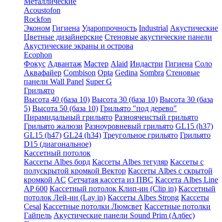
Металлические
Acoustofon
Rockfon
Эконом
Гигиена
Ударопрочность
Industrial
Акустические
Цветные дизайнерские
Стеновые акустические панели
Акустические экраны и острова
Ecophon
Фокус
Адвантаж
Мастер
Alaid
Индастри
Гигиена
Соло
Аквафайер
Combison
Opta
Gedina
Sombra
Стеновые
панели Wall Panel
Super G
Грильято
Высота 40 (база 10)
Высота 30 (база 10)
Высота 30 (база
5)
Высота 50 (база 10)
Грильято "под дерево"
Пирамидальный грильято
Разноячеистый грильято
Грильято жалюзи
Разноуровневый грильято
GL15 (h37)
GL15 (h47)
GL24 (h34)
Треугольное грильято
Грильято
D15 (диагональное)
Кассетный потолок
Кассеты Albes борд
Кассеты Albes тегуляр
Кассеты с
полускрытой кромкой Вектор
Кассеты Albes с скрытой
кромкой AC
Сетчатая кассета из ПВС
Кассета Albes Line
AP 600
Кассетный потолок Клип-ин (Clip in)
Кассетный
потолок Лей-ин (Lay in)
Кассеты Albes Strong
Кассеты
Cesal
Кассетные потолки Люмсвет
Кассетные потолки
Гайпель
Акустические панели Sound Prim (Албес)