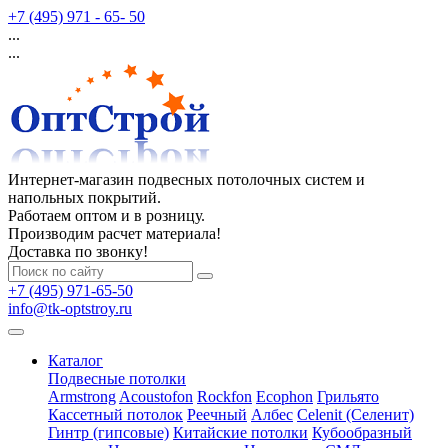
+7 (495) 971 - 65- 50
...
...
Интернет-магазин подвесных потолочных систем и
напольных покрытий.
Работаем оптом и в розницу.
Производим расчет материала!
Доставка по звонку!
+7 (495) 971-65-50
info@tk-optstroy.ru
Каталог
Подвесные потолки
Armstrong
Acoustofon
Rockfon
Ecophon
Грильято
Кассетный потолок
Реечный
Албес
Celenit (Селенит)
Гинтр (гипсовые)
Китайские потолки
Кубообразный