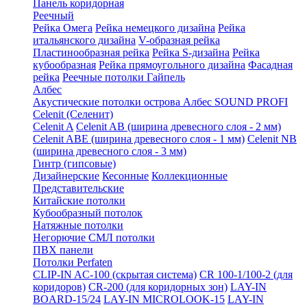
Панель коридорная
Реечный
Рейка Омега
Рейка немецкого дизайна
Рейка
итальянского дизайна
V-образная рейка
Пластинообразная рейка
Рейка S-дизайна
Рейка
кубообразная
Рейка прямоугольного дизайна
Фасадная
рейка
Реечные потолки Гайпель
Албес
Акустические потолки острова Албес SOUND PROFI
Celenit (Селенит)
Celenit A
Celenit AB (ширина древесного слоя - 2 мм)
Celenit ABE (ширина древесного слоя - 1 мм)
Celenit NB
(ширина древесного слоя - 3 мм)
Гинтр (гипсовые)
Дизайнерские
Кесонные
Коллекционные
Представительские
Китайские потолки
Кубообразный потолок
Натяжные потолки
Негорючие СМЛ потолки
ПВХ панели
Потолки Perfaten
CLIP-IN AC-100 (скрытая система)
CR 100-1/100-2 (для
коридоров)
CR-200 (для коридорных зон)
LAY-IN
BOARD-15/24
LAY-IN MICROLOOK-15
LAY-IN