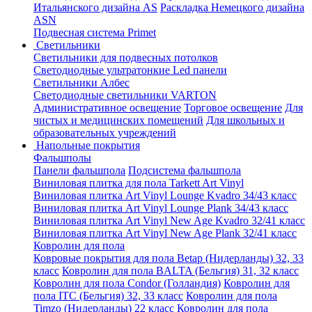
Итальянского дизайна AS
Раскладка Немецкого дизайна
АSN
Подвесная система Primet
Светильники
Светильники для подвесных потолков
Светодиодные ультратонкие Led панели
Светильники Албес
Светодиодные светильники VARTON
Административное освещение
Торговое освещение
Для
чистых и медицинских помещений
Для школьных и
образовательных учреждений
Напольные покрытия
Фальшполы
Панели фальшпола
Подсистема фальшпола
Виниловая плитка для пола Tarkett Art Vinyl
Виниловая плитка Art Vinyl Lounge Kvadro 34/43 класс
Виниловая плитка Art Vinyl Lounge Plank 34/43 класс
Виниловая плитка Art Vinyl New Age Kvadro 32/41 класс
Виниловая плитка Art Vinyl New Age Plank 32/41 класс
Ковролин для пола
Ковровые покрытия для пола Betap (Нидерланды) 32, 33
класс
Ковролин для пола BALTA (Бельгия) 31, 32 класс
Ковролин для пола Condor (Голландия)
Ковролин для
пола ITC (Бельгия) 32, 33 класс
Ковролин для пола
Timzo (Нидерланды) 22 класс
Ковролин для пола