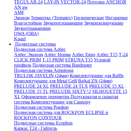
TEGULAR-24
LAY-IN VECTOR-24
Потолки ANCHOR
AN aw
AMF
Эконом
Терматекс (Termatex)
Гигиенические
Негорючие
Влагостойкие
Звукопоглощающие
Звукоизолирующие
Звукоотражающие
OWA (ОВА)
Knauf
Подвесные системы
Подвесная система Албес
Албес Эконом
Албес Норма
Албес Евро
Албес T15
Т-24
CLICK PRIM
Т-15 PRIM
STRUNA Т15
Угловой
профиль
Подвесная система Bandraster
Подвесная система Armstrong
TRULOK JAVELIN (24мм)
Комплектующие для Baffle
Комплектующие для Metal Grill
Bajkal ZN (24мм)
PRELUDE 24 XL
PRELUDE 24 TLX
PRELUDE 15 XL
PRELUDE 15 TL
PRELUDE SIXTY^2
SILHOUETTE 15
XL
Оформление периметра
Полускрытая и скрытая
система
Комплектующие для Cannopy
Подвесная система Рокфон
Подвесная система для ROCKFON ECLIPSE и
ROCKFON CONTOUR
Подвесные системы Ecophon
Каркас Т24 - Гайпель