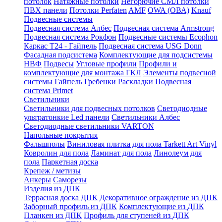
потолок
Натяжные потолки
Негорючие СМЛ потолки
ПВХ панели
Потолки Perfaten
AMF
OWA (ОВА)
Knauf
Подвесные системы
Подвесная система Албес
Подвесная система Armstrong
Подвесная система Рокфон
Подвесные системы Ecophon
Каркас Т24 - Гайпель
Подвесная система USG Donn
Фасадная подсистема
Комплектующие для подсистемы
НВФ
Подвесы
Угловые профили
Профили и
комплектующие для монтажа ГКЛ
Элементы подвесной
системы Гайпель
Гребенки
Раскладки
Подвесная
система Primet
Светильники
Светильники для подвесных потолков
Светодиодные
ультратонкие Led панели
Светильники Албес
Светодиодные светильники VARTON
Напольные покрытия
Фальшполы
Виниловая плитка для пола Tarkett Art Vinyl
Ковролин для пола
Ламинат для пола
Линолеум для
пола
Паркетная доска
Крепеж / метизы
Анкеры
Саморезы
Изделия из ДПК
Террасная доска ДПК
Декоративное ограждение из ДПК
Заборный профиль из ДПК
Комплектующие из ДПК
Планкен из ДПК
Профиль для ступеней из ДПК