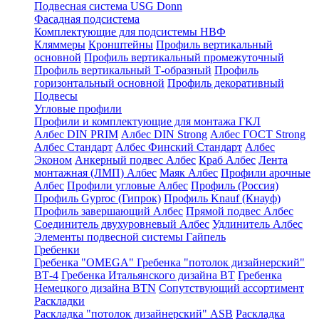
Подвесная система USG Donn
Фасадная подсистема
Комплектующие для подсистемы НВФ
Кляммеры
Кронштейны
Профиль вертикальный
основной
Профиль вертикальный промежуточный
Профиль вертикальный Т-образный
Профиль
горизонтальный основной
Профиль декоративный
Подвесы
Угловые профили
Профили и комплектующие для монтажа ГКЛ
Албес DIN PRIM
Албес DIN Strong
Албес ГОСТ Strong
Албес Стандарт
Албес Финский Стандарт
Албес
Эконом
Анкерный подвес Албес
Краб Албес
Лента
монтажная (ЛМП) Албес
Маяк Албес
Профили арочные
Албес
Профили угловые Албес
Профиль (Россия)
Профиль Gyproc (Гипрок)
Профиль Knauf (Кнауф)
Профиль завершающий Албес
Прямой подвес Албес
Соединитель двухуровневый Албес
Удлинитель Албес
Элементы подвесной системы Гайпель
Гребенки
Гребенка "OMEGA"
Гребенка "потолок дизайнерский"
ВТ-4
Гребенка Итальянского дизайна BT
Гребенка
Немецкого дизайна ВТN
Сопутствующий ассортимент
Раскладки
Раскладка "потолок дизайнерский" ASB
Раскладка