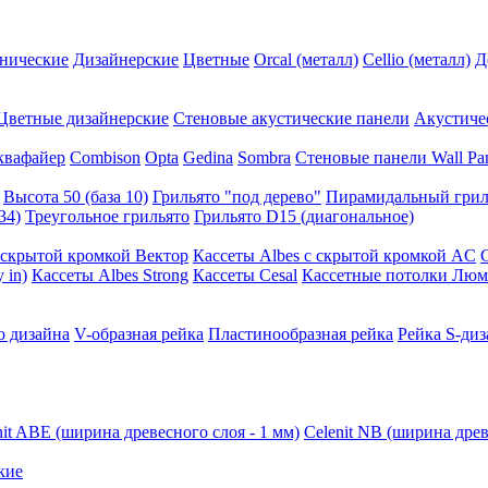
нические
Дизайнерские
Цветные
Orcal (металл)
Cellio (металл)
Д
Цветные дизайнерские
Стеновые акустические панели
Акустиче
квафайер
Combison
Opta
Gedina
Sombra
Стеновые панели Wall Pa
Высота 50 (база 10)
Грильято "под дерево"
Пирамидальный грил
34)
Треугольное грильято
Грильято D15 (диагональное)
ускрытой кромкой Вектор
Кассеты Albes с скрытой кромкой AC
 in)
Кассеты Albes Strong
Кассеты Cesal
Кассетные потолки Люм
о дизайна
V-образная рейка
Пластинообразная рейка
Рейка S-диз
nit ABE (ширина древесного слоя - 1 мм)
Celenit NB (ширина древ
кие