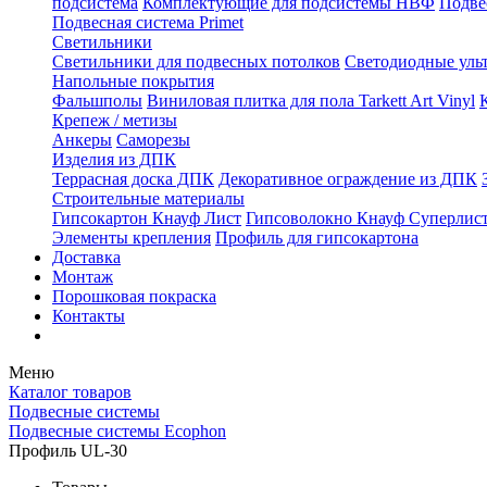
подсистема
Комплектующие для подсистемы НВФ
Подве
Подвесная система Primet
Светильники
Светильники для подвесных потолков
Светодиодные уль
Напольные покрытия
Фальшполы
Виниловая плитка для пола Tarkett Art Vinyl
Крепеж / метизы
Анкеры
Саморезы
Изделия из ДПК
Террасная доска ДПК
Декоративное ограждение из ДПК
Строительные материалы
Гипсокартон Кнауф Лист
Гипсоволокно Кнауф Суперлис
Элементы крепления
Профиль для гипсокартона
Доставка
Монтаж
Порошковая покраска
Контакты
Меню
Каталог товаров
Подвесные системы
Подвесные системы Ecophon
Профиль UL-30