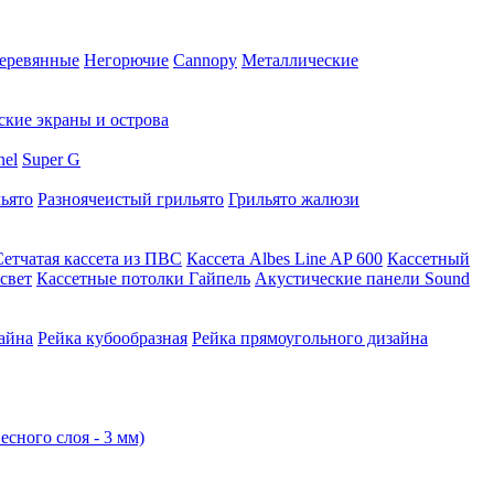
еревянные
Негорючие
Cannopy
Металлические
ские экраны и острова
nel
Super G
ьято
Разноячеистый грильято
Грильято жалюзи
Сетчатая кассета из ПВС
Кассета Albes Line AP 600
Кассетный
свет
Кассетные потолки Гайпель
Акустические панели Sound
айна
Рейка кубообразная
Рейка прямоугольного дизайна
есного слоя - 3 мм)