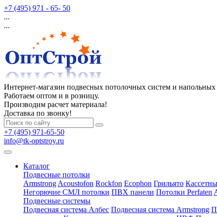
+7 (495) 971 - 65- 50
...
...
Интернет-магазин подвесных потолочных систем и напольных
Работаем оптом и в розницу.
Производим расчет материала!
Доставка по звонку!
+7 (495) 971-65-50
info@tk-optstroy.ru
Каталог
Подвесные потолки
Armstrong
Acoustofon
Rockfon
Ecophon
Грильято
Кассетны
Негорючие СМЛ потолки
ПВХ панели
Потолки Perfaten
Подвесные системы
Подвесная система Албес
Подвесная система Armstrong
П