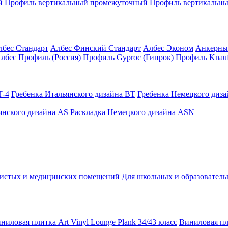
й
Профиль вертикальный промежуточный
Профиль вертикальны
лбес Стандарт
Албес Финский Стандарт
Албес Эконом
Анкерны
лбес
Профиль (Россия)
Профиль Gyproc (Гипрок)
Профиль Knauf
Т-4
Гребенка Итальянского дизайна BT
Гребенка Немецкого диз
янского дизайна AS
Раскладка Немецкого дизайна АSN
чистых и медицинских помещений
Для школьных и образовател
ниловая плитка Art Vinyl Lounge Plank 34/43 класс
Виниловая пли