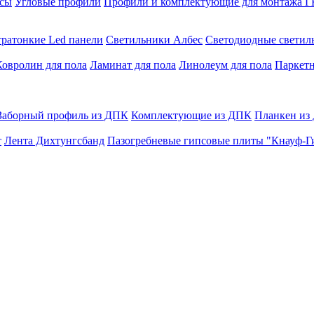
сы
Угловые профили
Профили и комплектующие для монтажа 
тратонкие Led панели
Светильники Албес
Светодиодные свети
Ковролин для пола
Ламинат для пола
Линолеум для пола
Паркетн
Заборный профиль из ДПК
Комплектующие из ДПК
Планкен из
т
Лента Дихтунгсбанд
Пазогребневые гипсовые плиты "Кнауф-Г