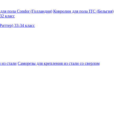
для пола Condor (Голландия)
Ковролин для пола ITC (Бельгия)
32 класс
иттер) 33-34 класс
 из стали
Саморезы для крепления из стали со сверлом