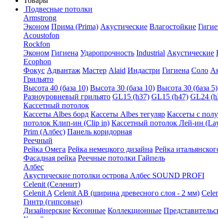
Товары
Подвесные потолки
Armstrong
Эконом
Прима (Prima)
Акустические
Влагостойкие
Гигие
Acoustofon
Rockfon
Эконом
Гигиена
Ударопрочность
Industrial
Акустические
Ecophon
Фокус
Адвантаж
Мастер
Alaid
Индастри
Гигиена
Соло
А
Грильято
Высота 40 (база 10)
Высота 30 (база 10)
Высота 30 (база 5)
Разноуровневый грильято
GL15 (h37)
GL15 (h47)
GL24 (h
Кассетный потолок
Кассеты Albes борд
Кассеты Albes тегуляр
Кассеты с пол
потолок Клип-ин (Clip in)
Кассетный потолок Лей-ин (Lay
Prim (Албес)
Панель коридорная
Реечный
Рейка Омега
Рейка немецкого дизайна
Рейка итальянског
Фасадная рейка
Реечные потолки Гайпель
Албес
Акустические потолки острова Албес SOUND PROFI
Celenit (Селенит)
Celenit A
Celenit AB (ширина древесного слоя - 2 мм)
Cele
Гинтр (гипсовые)
Дизайнерские
Кесонные
Коллекционные
Представительс