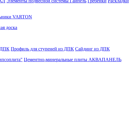
ГКЛ
Элементы подвесной системы Гайпель
Гребенки
Раскладки
льники VARTON
ая доска
 ДПК
Профиль для ступеней из ДПК
Сайдинг из ДПК
ипсоплита"
Цементно-минеральные плиты АКВАПАНЕЛЬ