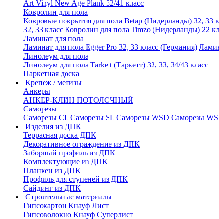
Art Vinyl New Age Plank 32/41 класс
Ковролин для пола
Ковровые покрытия для пола Betap (Нидерланды) 32, 33 к
32, 33 класс
Ковролин для пола Timzo (Нидерланды) 22 кл
Ламинат для пола
Ламинат для пола Egger Pro 32, 33 класс (Германия)
Ламин
Линолеум для пола
Линолеум для пола Tarkett (Таркетт) 32, 33, 34/43 класс
Паркетная доска
Крепеж / метизы
Анкеры
АНКЕР-КЛИН ПОТОЛОЧНЫЙ
Саморезы
Саморезы CL
Саморезы SL
Саморезы WSD
Саморезы WS
Изделия из ДПК
Террасная доска ДПК
Декоративное ограждение из ДПК
Заборный профиль из ДПК
Комплектующие из ДПК
Планкен из ДПК
Профиль для ступеней из ДПК
Сайдинг из ДПК
Строительные материалы
Гипсокартон Кнауф Лист
Гипсоволокно Кнауф Суперлист