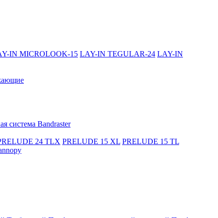
AY-IN MICROLOOK-15
LAY-IN TEGULAR-24
LAY-IN
жающие
я система Bandraster
PRELUDE 24 TLX
PRELUDE 15 XL
PRELUDE 15 TL
annopy