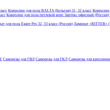
ласс
Ковролин для пола BALTA (Бельгия) 31, 32 класс
Ковролин 
асс
Ковролин для пола петлевой ворс Зартекс офисный (Россия) 
ат для пола Egger Pro 32, 33 класс (Россия)
Ламинат «RITTER» (Р
E
Саморезы для ГВЛ
Саморезы для ГКЛ
Саморезы для крепления