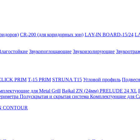
оридоров)
CR-200 (для коридорных зон)
LAY-IN BOARD-15/24
L
Влагостойкие
Звукопоглощающие
Звукоизолирующие
Звукоотра
 CLICK PRIM
Т-15 PRIM
STRUNA Т15
Угловой профиль
Подвесна
мплектующие для Metal Grill
Bajkal ZN (24мм)
PRELUDE 24 XL
ериметра
Полускрытая и скрытая система
Комплектующие для C
FON CONTOUR