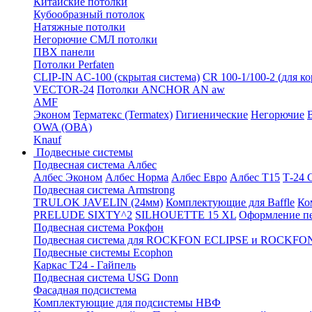
Китайские потолки
Кубообразный потолок
Натяжные потолки
Негорючие СМЛ потолки
ПВХ панели
Потолки Perfaten
CLIP-IN AC-100 (скрытая система)
CR 100-1/100-2 (для к
VECTOR-24
Потолки ANCHOR AN aw
AMF
Эконом
Терматекс (Termatex)
Гигиенические
Негорючие
OWA (ОВА)
Knauf
Подвесные системы
Подвесная система Албес
Албес Эконом
Албес Норма
Албес Евро
Албес T15
Т-24
Подвесная система Armstrong
TRULOK JAVELIN (24мм)
Комплектующие для Baffle
Ко
PRELUDE SIXTY^2
SILHOUETTE 15 XL
Оформление п
Подвесная система Рокфон
Подвесная система для ROCKFON ECLIPSE и ROCK
Подвесные системы Ecophon
Каркас Т24 - Гайпель
Подвесная система USG Donn
Фасадная подсистема
Комплектующие для подсистемы НВФ