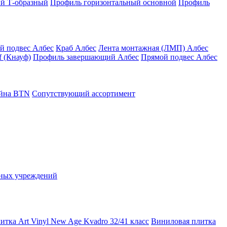
й Т-образный
Профиль горизонтальный основной
Профиль
й подвес Албес
Краб Албес
Лента монтажная (ЛМП) Албес
 (Кнауф)
Профиль завершающий Албес
Прямой подвес Албес
айна ВТN
Сопутствующий ассортимент
ьных учреждений
тка Art Vinyl New Age Kvadro 32/41 класс
Виниловая плитка