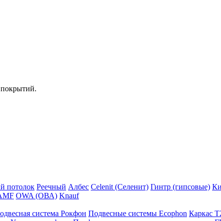
 покрытий.
й потолок
Реечный
Албес
Celenit (Селенит)
Гинтр (гипсовые)
Ки
AMF
OWA (ОВА)
Knauf
одвесная система Рокфон
Подвесные системы Ecophon
Каркас Т