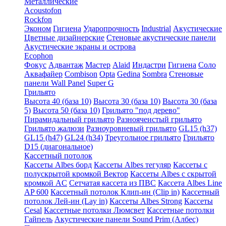
Металлические
Acoustofon
Rockfon
Эконом
Гигиена
Ударопрочность
Industrial
Акустические
Цветные дизайнерские
Стеновые акустические панели
Акустические экраны и острова
Ecophon
Фокус
Адвантаж
Мастер
Alaid
Индастри
Гигиена
Соло
Аквафайер
Combison
Opta
Gedina
Sombra
Стеновые
панели Wall Panel
Super G
Грильято
Высота 40 (база 10)
Высота 30 (база 10)
Высота 30 (база
5)
Высота 50 (база 10)
Грильято "под дерево"
Пирамидальный грильято
Разноячеистый грильято
Грильято жалюзи
Разноуровневый грильято
GL15 (h37)
GL15 (h47)
GL24 (h34)
Треугольное грильято
Грильято
D15 (диагональное)
Кассетный потолок
Кассеты Albes борд
Кассеты Albes тегуляр
Кассеты с
полускрытой кромкой Вектор
Кассеты Albes с скрытой
кромкой AC
Сетчатая кассета из ПВС
Кассета Albes Line
AP 600
Кассетный потолок Клип-ин (Clip in)
Кассетный
потолок Лей-ин (Lay in)
Кассеты Albes Strong
Кассеты
Cesal
Кассетные потолки Люмсвет
Кассетные потолки
Гайпель
Акустические панели Sound Prim (Албес)