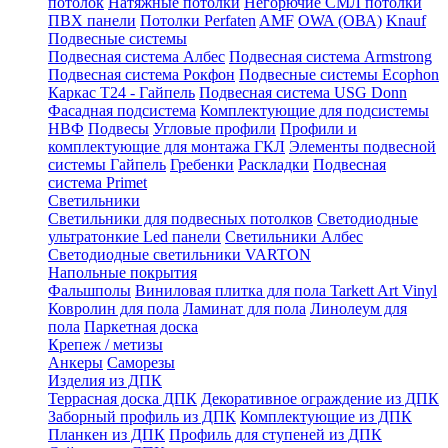
потолок
Натяжные потолки
Негорючие СМЛ потолки
ПВХ панели
Потолки Perfaten
AMF
OWA (ОВА)
Knauf
Подвесные системы
Подвесная система Албес
Подвесная система Armstrong
Подвесная система Рокфон
Подвесные системы Ecophon
Каркас Т24 - Гайпель
Подвесная система USG Donn
Фасадная подсистема
Комплектующие для подсистемы
НВФ
Подвесы
Угловые профили
Профили и
комплектующие для монтажа ГКЛ
Элементы подвесной
системы Гайпель
Гребенки
Раскладки
Подвесная
система Primet
Светильники
Светильники для подвесных потолков
Светодиодные
ультратонкие Led панели
Светильники Албес
Светодиодные светильники VARTON
Напольные покрытия
Фальшполы
Виниловая плитка для пола Tarkett Art Vinyl
Ковролин для пола
Ламинат для пола
Линолеум для
пола
Паркетная доска
Крепеж / метизы
Анкеры
Саморезы
Изделия из ДПК
Террасная доска ДПК
Декоративное ограждение из ДПК
Заборный профиль из ДПК
Комплектующие из ДПК
Планкен из ДПК
Профиль для ступеней из ДПК