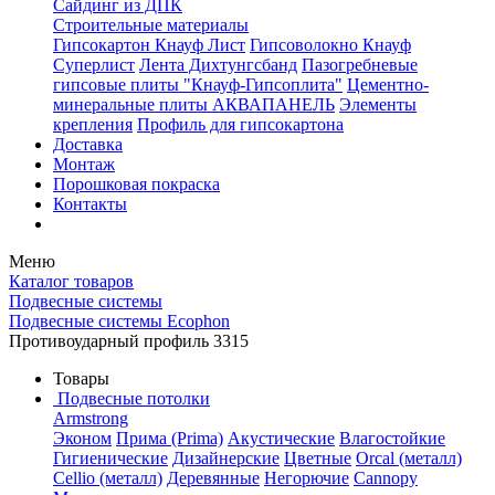
Сайдинг из ДПК
Строительные материалы
Гипсокартон Кнауф Лист
Гипсоволокно Кнауф
Суперлист
Лента Дихтунгсбанд
Пазогребневые
гипсовые плиты "Кнауф-Гипсоплита"
Цементно-
минеральные плиты АКВАПАНЕЛЬ
Элементы
крепления
Профиль для гипсокартона
Доставка
Монтаж
Порошковая покраска
Контакты
Меню
Каталог товаров
Подвесные системы
Подвесные системы Ecophon
Противоударный профиль 3315
Товары
Подвесные потолки
Armstrong
Эконом
Прима (Prima)
Акустические
Влагостойкие
Гигиенические
Дизайнерские
Цветные
Orcal (металл)
Cellio (металл)
Деревянные
Негорючие
Cannopy