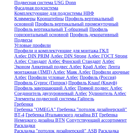
Подвесная система USG Donn
Фасадная подсистема
Комплектующие для подсистемы НВФ
Кляммеры
Кронштейны
Профиль вертикальный
основной
Профиль вертикальный промежуточный
Профиль вертикальный Т-образный
Профиль
горизонтальный основной
Профиль декоративный
Подвесы
Угловые профили
Профили и комплектующие для монтажа ГКЛ
Албес DIN PRIM
Албес DIN Strong
Албес ГОСТ Strong
Албес Стандарт
Албес Финский Стандарт
Албес
Эконом
Анкерный подвес Албес
Краб Албес
Лента
монтажная (ЛМП) Албес
Маяк Албес
Профили арочные
Албес
Профили угловые Албес
Профиль (Россия)
Профиль Gyproc (Гипрок)
Профиль Knauf (Кнауф)
Профиль завершающий Албес
Прямой подвес Албес
Соединитель двухуровневый Албес
Удлинитель Албес
Элементы подвесной системы Гайпель
Гребенки
Гребенка "OMEGA"
Гребенка "потолок дизайнерский"
ВТ-4
Гребенка Итальянского дизайна BT
Гребенка
Немецкого дизайна ВТN
Сопутствующий ассортимент
Раскладки
Раскладка "потолок дизайнерский" ASB
Раскладка