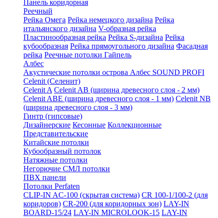
Панель коридорная
Реечный
Рейка Омега
Рейка немецкого дизайна
Рейка
итальянского дизайна
V-образная рейка
Пластинообразная рейка
Рейка S-дизайна
Рейка
кубообразная
Рейка прямоугольного дизайна
Фасадная
рейка
Реечные потолки Гайпель
Албес
Акустические потолки острова Албес SOUND PROFI
Celenit (Селенит)
Celenit A
Celenit AB (ширина древесного слоя - 2 мм)
Celenit ABE (ширина древесного слоя - 1 мм)
Celenit NB
(ширина древесного слоя - 3 мм)
Гинтр (гипсовые)
Дизайнерские
Кесонные
Коллекционные
Представительские
Китайские потолки
Кубообразный потолок
Натяжные потолки
Негорючие СМЛ потолки
ПВХ панели
Потолки Perfaten
CLIP-IN AC-100 (скрытая система)
CR 100-1/100-2 (для
коридоров)
CR-200 (для коридорных зон)
LAY-IN
BOARD-15/24
LAY-IN MICROLOOK-15
LAY-IN