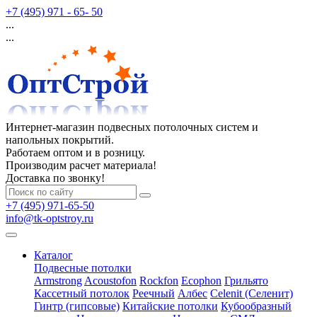
+7 (495) 971 - 65- 50
...
...
Интернет-магазин подвесных потолочных систем и
напольных покрытий.
Работаем оптом и в розницу.
Производим расчет материала!
Доставка по звонку!
+7 (495) 971-65-50
info@tk-optstroy.ru
Каталог
Подвесные потолки
Armstrong
Acoustofon
Rockfon
Ecophon
Грильято
Кассетный потолок
Реечный
Албес
Celenit (Селенит)
Гинтр (гипсовые)
Китайские потолки
Кубообразный