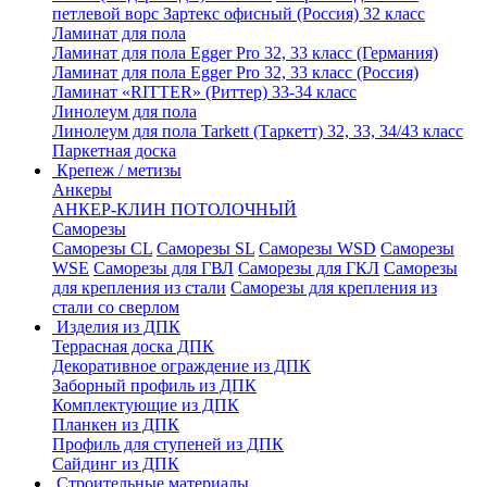
петлевой ворс Зартекс офисный (Россия) 32 класс
Ламинат для пола
Ламинат для пола Egger Pro 32, 33 класс (Германия)
Ламинат для пола Egger Pro 32, 33 класс (Россия)
Ламинат «RITTER» (Риттер) 33-34 класс
Линолеум для пола
Линолеум для пола Tarkett (Таркетт) 32, 33, 34/43 класс
Паркетная доска
Крепеж / метизы
Анкеры
АНКЕР-КЛИН ПОТОЛОЧНЫЙ
Саморезы
Саморезы CL
Саморезы SL
Саморезы WSD
Саморезы
WSE
Саморезы для ГВЛ
Саморезы для ГКЛ
Саморезы
для крепления из стали
Саморезы для крепления из
стали со сверлом
Изделия из ДПК
Террасная доска ДПК
Декоративное ограждение из ДПК
Заборный профиль из ДПК
Комплектующие из ДПК
Планкен из ДПК
Профиль для ступеней из ДПК
Сайдинг из ДПК
Строительные материалы