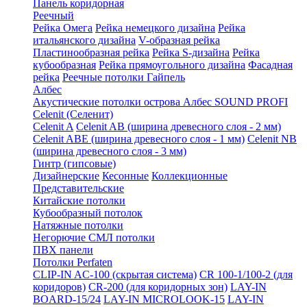
Панель коридорная
Реечный
Рейка Омега
Рейка немецкого дизайна
Рейка
итальянского дизайна
V-образная рейка
Пластинообразная рейка
Рейка S-дизайна
Рейка
кубообразная
Рейка прямоугольного дизайна
Фасадная
рейка
Реечные потолки Гайпель
Албес
Акустические потолки острова Албес SOUND PROFI
Celenit (Селенит)
Celenit A
Celenit AB (ширина древесного слоя - 2 мм)
Celenit ABE (ширина древесного слоя - 1 мм)
Celenit NB
(ширина древесного слоя - 3 мм)
Гинтр (гипсовые)
Дизайнерские
Кесонные
Коллекционные
Представительские
Китайские потолки
Кубообразный потолок
Натяжные потолки
Негорючие СМЛ потолки
ПВХ панели
Потолки Perfaten
CLIP-IN AC-100 (скрытая система)
CR 100-1/100-2 (для
коридоров)
CR-200 (для коридорных зон)
LAY-IN
BOARD-15/24
LAY-IN MICROLOOK-15
LAY-IN