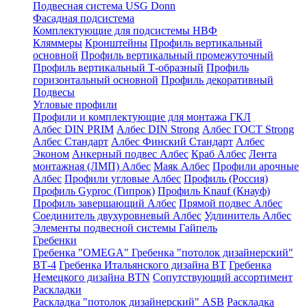
Подвесная система USG Donn
Фасадная подсистема
Комплектующие для подсистемы НВФ
Кляммеры
Кронштейны
Профиль вертикальный
основной
Профиль вертикальный промежуточный
Профиль вертикальный Т-образный
Профиль
горизонтальный основной
Профиль декоративный
Подвесы
Угловые профили
Профили и комплектующие для монтажа ГКЛ
Албес DIN PRIM
Албес DIN Strong
Албес ГОСТ Strong
Албес Стандарт
Албес Финский Стандарт
Албес
Эконом
Анкерный подвес Албес
Краб Албес
Лента
монтажная (ЛМП) Албес
Маяк Албес
Профили арочные
Албес
Профили угловые Албес
Профиль (Россия)
Профиль Gyproc (Гипрок)
Профиль Knauf (Кнауф)
Профиль завершающий Албес
Прямой подвес Албес
Соединитель двухуровневый Албес
Удлинитель Албес
Элементы подвесной системы Гайпель
Гребенки
Гребенка "OMEGA"
Гребенка "потолок дизайнерский"
ВТ-4
Гребенка Итальянского дизайна BT
Гребенка
Немецкого дизайна ВТN
Сопутствующий ассортимент
Раскладки
Раскладка "потолок дизайнерский" ASB
Раскладка