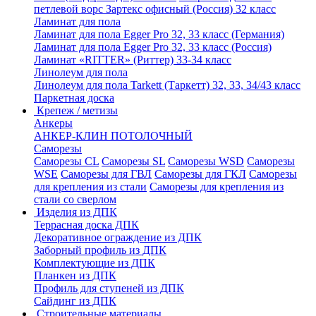
петлевой ворс Зартекс офисный (Россия) 32 класс
Ламинат для пола
Ламинат для пола Egger Pro 32, 33 класс (Германия)
Ламинат для пола Egger Pro 32, 33 класс (Россия)
Ламинат «RITTER» (Риттер) 33-34 класс
Линолеум для пола
Линолеум для пола Tarkett (Таркетт) 32, 33, 34/43 класс
Паркетная доска
Крепеж / метизы
Анкеры
АНКЕР-КЛИН ПОТОЛОЧНЫЙ
Саморезы
Саморезы CL
Саморезы SL
Саморезы WSD
Саморезы
WSE
Саморезы для ГВЛ
Саморезы для ГКЛ
Саморезы
для крепления из стали
Саморезы для крепления из
стали со сверлом
Изделия из ДПК
Террасная доска ДПК
Декоративное ограждение из ДПК
Заборный профиль из ДПК
Комплектующие из ДПК
Планкен из ДПК
Профиль для ступеней из ДПК
Сайдинг из ДПК
Строительные материалы