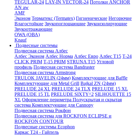
TEGULAR-24
LAY-IN VECTOR-24
Потолки ANCHOR
AN aw
AMF
Эконом
Терматекс (Termatex)
Гигиенические
Негорючие
Влагостойкие
Звукопоглощающие
Звукоизолирующие
Звукоотражающие
OWA (ОВА)
Knauf
Подвесные системы
Подвесная система Албес
Албес Эконом
Албес Норма
Албес Евро
Албес T15
Т-24
CLICK PRIM
Т-15 PRIM
STRUNA Т15
Угловой
профиль
Подвесная система Bandraster
Подвесная система Armstrong
TRULOK JAVELIN (24мм)
Комплектующие для Baffle
Комплектующие для Metal Grill
Bajkal ZN (24мм)
PRELUDE 24 XL
PRELUDE 24 TLX
PRELUDE 15 XL
PRELUDE 15 TL
PRELUDE SIXTY^2
SILHOUETTE 15
XL
Оформление периметра
Полускрытая и скрытая
система
Комплектующие для Cannopy
Подвесная система Рокфон
Подвесная система для ROCKFON ECLIPSE и
ROCKFON CONTOUR
Подвесные системы Ecophon
Каркас Т24 - Гайпель