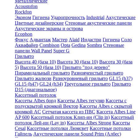
Металлические
Acoustofon
Rockfon
Эконом
Гигиена
Ударопрочность
Industrial
Акустические
Цветные дизайнерские
Стеновые акустические панели
Акустические экраны и острова
Ecophon
Фокус
Адвантаж
Мастер
Alaid
Индастри
Гигиена
Соло
Аквафайер
Combison
Opta
Gedina
Sombra
Стеновые
панели Wall Panel
Super G
Грильято
Высота 40 (база 10)
Высота 30 (база 10)
Высота 30 (база
5)
Высота 50 (база 10)
Грильято "под дерево"
Пирамидальный грильято
Разноячеистый грильято
Грильято жалюзи
Разноуровневый грильято
GL15 (h37)
GL15 (h47)
GL24 (h34)
Треугольное грильято
Грильято
D15 (диагональное)
Кассетный потолок
Кассеты Albes борд
Кассеты Albes тегуляр
Кассеты с
полускрытой кромкой Вектор
Кассеты Albes с скрытой
кромкой AC
Сетчатая кассета из ПВС
Кассета Albes Line
AP 600
Кассетный потолок Клип-ин (Clip in)
Кассетный
потолок Лей-ин (Lay in)
Кассеты Albes Strong
Кассеты
Cesal
Кассетные потолки Люмсвет
Кассетные потолки
Гайпель
Акустические панели Sound Prim (Албес)