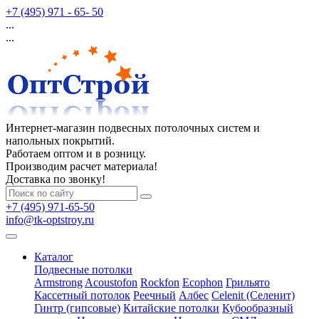
+7 (495) 971 - 65- 50
...
...
Интернет-магазин подвесных потолочных систем и
напольных покрытий.
Работаем оптом и в розницу.
Производим расчет материала!
Доставка по звонку!
+7 (495) 971-65-50
info@tk-optstroy.ru
Каталог
Подвесные потолки
Armstrong
Acoustofon
Rockfon
Ecophon
Грильято
Кассетный потолок
Реечный
Албес
Celenit (Селенит)
Гинтр (гипсовые)
Китайские потолки
Кубообразный