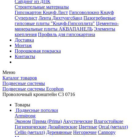
Сайдинг из ДПК
Строительные материалы
Гипсокартон Кнауф Лист
Гипсоволокно Кнауф
Суперлист
Лента Дихтунгсбанд
Пазогребневые
гипсовые плиты "Кнауф-Гипсоплита"
Цементно-
минеральные плиты АКВАПАНЕЛЬ
Элементы
крепления
Профиль для гипсокартона
Доставка
Монтаж
Порошковая покраска
Контакты
Меню
Каталог товаров
Подвесные системы
Подвесные системы Ecophon
Проволочный кронштейн C3 0716
Товары
Подвесные потолки
Armstrong
Эконом
Прима (Prima)
Акустические
Влагостойкие
Гигиенические
Дизайнерские
Цветные
Orcal (металл)
Cellio (металл)
Деревянные
Негорючие
Cannopy