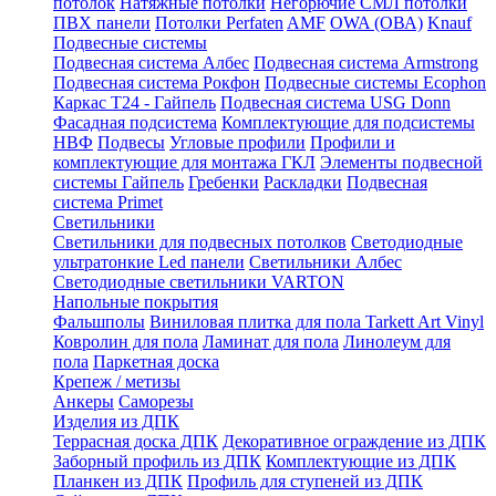
потолок
Натяжные потолки
Негорючие СМЛ потолки
ПВХ панели
Потолки Perfaten
AMF
OWA (ОВА)
Knauf
Подвесные системы
Подвесная система Албес
Подвесная система Armstrong
Подвесная система Рокфон
Подвесные системы Ecophon
Каркас Т24 - Гайпель
Подвесная система USG Donn
Фасадная подсистема
Комплектующие для подсистемы
НВФ
Подвесы
Угловые профили
Профили и
комплектующие для монтажа ГКЛ
Элементы подвесной
системы Гайпель
Гребенки
Раскладки
Подвесная
система Primet
Светильники
Светильники для подвесных потолков
Светодиодные
ультратонкие Led панели
Светильники Албес
Светодиодные светильники VARTON
Напольные покрытия
Фальшполы
Виниловая плитка для пола Tarkett Art Vinyl
Ковролин для пола
Ламинат для пола
Линолеум для
пола
Паркетная доска
Крепеж / метизы
Анкеры
Саморезы
Изделия из ДПК
Террасная доска ДПК
Декоративное ограждение из ДПК
Заборный профиль из ДПК
Комплектующие из ДПК
Планкен из ДПК
Профиль для ступеней из ДПК