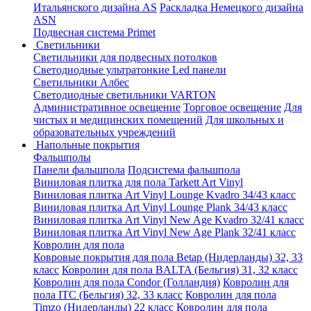
Итальянского дизайна AS
Раскладка Немецкого дизайна
АSN
Подвесная система Primet
Светильники
Светильники для подвесных потолков
Светодиодные ультратонкие Led панели
Светильники Албес
Светодиодные светильники VARTON
Административное освещение
Торговое освещение
Для
чистых и медицинских помещений
Для школьных и
образовательных учреждений
Напольные покрытия
Фальшполы
Панели фальшпола
Подсистема фальшпола
Виниловая плитка для пола Tarkett Art Vinyl
Виниловая плитка Art Vinyl Lounge Kvadro 34/43 класс
Виниловая плитка Art Vinyl Lounge Plank 34/43 класс
Виниловая плитка Art Vinyl New Age Kvadro 32/41 класс
Виниловая плитка Art Vinyl New Age Plank 32/41 класс
Ковролин для пола
Ковровые покрытия для пола Betap (Нидерланды) 32, 33
класс
Ковролин для пола BALTA (Бельгия) 31, 32 класс
Ковролин для пола Condor (Голландия)
Ковролин для
пола ITC (Бельгия) 32, 33 класс
Ковролин для пола
Timzo (Нидерланды) 22 класс
Ковролин для пола