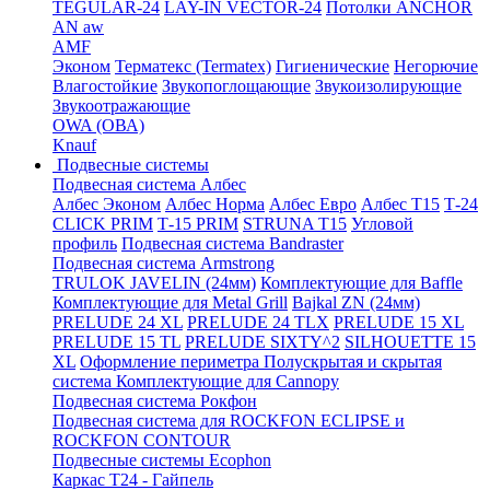
TEGULAR-24
LAY-IN VECTOR-24
Потолки ANCHOR
AN aw
AMF
Эконом
Терматекс (Termatex)
Гигиенические
Негорючие
Влагостойкие
Звукопоглощающие
Звукоизолирующие
Звукоотражающие
OWA (ОВА)
Knauf
Подвесные системы
Подвесная система Албес
Албес Эконом
Албес Норма
Албес Евро
Албес T15
Т-24
CLICK PRIM
Т-15 PRIM
STRUNA Т15
Угловой
профиль
Подвесная система Bandraster
Подвесная система Armstrong
TRULOK JAVELIN (24мм)
Комплектующие для Baffle
Комплектующие для Metal Grill
Bajkal ZN (24мм)
PRELUDE 24 XL
PRELUDE 24 TLX
PRELUDE 15 XL
PRELUDE 15 TL
PRELUDE SIXTY^2
SILHOUETTE 15
XL
Оформление периметра
Полускрытая и скрытая
система
Комплектующие для Cannopy
Подвесная система Рокфон
Подвесная система для ROCKFON ECLIPSE и
ROCKFON CONTOUR
Подвесные системы Ecophon
Каркас Т24 - Гайпель