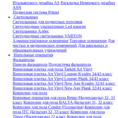
Итальянского дизайна AS
Раскладка Немецкого дизайна
АSN
Подвесная система Primet
Светильники
Светильники для подвесных потолков
Светодиодные ультратонкие Led панели
Светильники Албес
Светодиодные светильники VARTON
Административное освещение
Торговое освещение
Для
чистых и медицинских помещений
Для школьных и
образовательных учреждений
Напольные покрытия
Фальшполы
Панели фальшпола
Подсистема фальшпола
Виниловая плитка для пола Tarkett Art Vinyl
Виниловая плитка Art Vinyl Lounge Kvadro 34/43 класс
Виниловая плитка Art Vinyl Lounge Plank 34/43 класс
Виниловая плитка Art Vinyl New Age Kvadro 32/41 класс
Виниловая плитка Art Vinyl New Age Plank 32/41 класс
Ковролин для пола
Ковровые покрытия для пола Betap (Нидерланды) 32, 33
класс
Ковролин для пола BALTA (Бельгия) 31, 32 класс
Ковролин для пола Condor (Голландия)
Ковролин для
пола ITC (Бельгия) 32, 33 класс
Ковролин для пола
Timzo (Нидерланды) 22 класс
Ковролин для пола