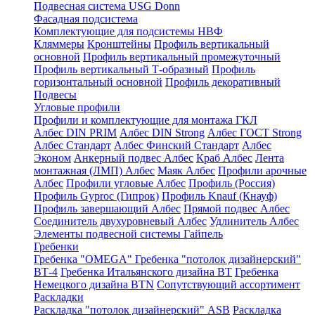
Подвесная система USG Donn
Фасадная подсистема
Комплектующие для подсистемы НВФ
Кляммеры
Кронштейны
Профиль вертикальный
основной
Профиль вертикальный промежуточный
Профиль вертикальный Т-образный
Профиль
горизонтальный основной
Профиль декоративный
Подвесы
Угловые профили
Профили и комплектующие для монтажа ГКЛ
Албес DIN PRIM
Албес DIN Strong
Албес ГОСТ Strong
Албес Стандарт
Албес Финский Стандарт
Албес
Эконом
Анкерный подвес Албес
Краб Албес
Лента
монтажная (ЛМП) Албес
Маяк Албес
Профили арочные
Албес
Профили угловые Албес
Профиль (Россия)
Профиль Gyproc (Гипрок)
Профиль Knauf (Кнауф)
Профиль завершающий Албес
Прямой подвес Албес
Соединитель двухуровневый Албес
Удлинитель Албес
Элементы подвесной системы Гайпель
Гребенки
Гребенка "OMEGA"
Гребенка "потолок дизайнерский"
ВТ-4
Гребенка Итальянского дизайна BT
Гребенка
Немецкого дизайна ВТN
Сопутствующий ассортимент
Раскладки
Раскладка "потолок дизайнерский" ASB
Раскладка