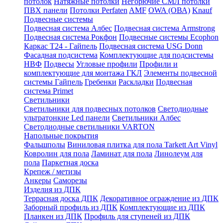
потолок
Натяжные потолки
Негорючие СМЛ потолки
ПВХ панели
Потолки Perfaten
AMF
OWA (ОВА)
Knauf
Подвесные системы
Подвесная система Албес
Подвесная система Armstrong
Подвесная система Рокфон
Подвесные системы Ecophon
Каркас Т24 - Гайпель
Подвесная система USG Donn
Фасадная подсистема
Комплектующие для подсистемы
НВФ
Подвесы
Угловые профили
Профили и
комплектующие для монтажа ГКЛ
Элементы подвесной
системы Гайпель
Гребенки
Раскладки
Подвесная
система Primet
Светильники
Светильники для подвесных потолков
Светодиодные
ультратонкие Led панели
Светильники Албес
Светодиодные светильники VARTON
Напольные покрытия
Фальшполы
Виниловая плитка для пола Tarkett Art Vinyl
Ковролин для пола
Ламинат для пола
Линолеум для
пола
Паркетная доска
Крепеж / метизы
Анкеры
Саморезы
Изделия из ДПК
Террасная доска ДПК
Декоративное ограждение из ДПК
Заборный профиль из ДПК
Комплектующие из ДПК
Планкен из ДПК
Профиль для ступеней из ДПК