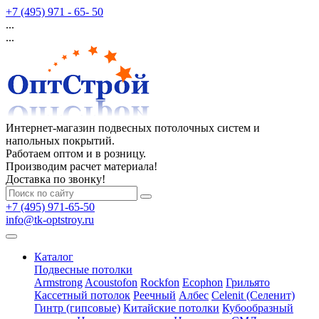
+7 (495) 971 - 65- 50
...
...
Интернет-магазин подвесных потолочных систем и
напольных покрытий.
Работаем оптом и в розницу.
Производим расчет материала!
Доставка по звонку!
+7 (495) 971-65-50
info@tk-optstroy.ru
Каталог
Подвесные потолки
Armstrong
Acoustofon
Rockfon
Ecophon
Грильято
Кассетный потолок
Реечный
Албес
Celenit (Селенит)
Гинтр (гипсовые)
Китайские потолки
Кубообразный