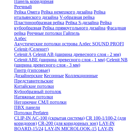
Панель коридорная
Реечный
Рейка Омега
Рейка немецкого дизайна
Рейка
итальянского дизайна
V-образная рейка
Пластинообразная рейка
Рейка S-дизайна
Рейка
кубообразная
Рейка прямоугольного дизайна
Фасадная
рейка
Реечные потолки Гайпель
Албес
Акустические потолки острова Албес SOUND PROFI
Celenit (Селенит)
Celenit A
Celenit AB (ширина древесного слоя - 2 мм)
Celenit ABE (ширина древесного слоя - 1 мм)
Celenit NB
(ширина древесного слоя - 3 мм)
Гинтр (гипсовые)
Дизайнерские
Кесонные
Коллекционные
Представительские
Китайские потолки
Кубообразный потолок
Натяжные потолки
Негорючие СМЛ потолки
ПВХ панели
Потолки Perfaten
CLIP-IN AC-100 (скрытая система)
CR 100-1/100-2 (для
коридоров)
CR-200 (для коридорных зон)
LAY-IN
BOARD-15/24
LAY-IN MICROLOOK-15
LAY-IN