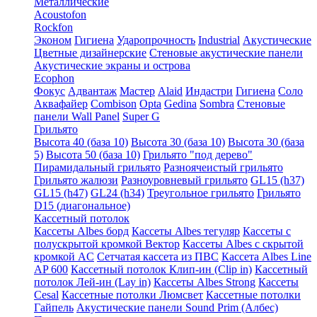
Металлические
Acoustofon
Rockfon
Эконом
Гигиена
Ударопрочность
Industrial
Акустические
Цветные дизайнерские
Стеновые акустические панели
Акустические экраны и острова
Ecophon
Фокус
Адвантаж
Мастер
Alaid
Индастри
Гигиена
Соло
Аквафайер
Combison
Opta
Gedina
Sombra
Стеновые
панели Wall Panel
Super G
Грильято
Высота 40 (база 10)
Высота 30 (база 10)
Высота 30 (база
5)
Высота 50 (база 10)
Грильято "под дерево"
Пирамидальный грильято
Разноячеистый грильято
Грильято жалюзи
Разноуровневый грильято
GL15 (h37)
GL15 (h47)
GL24 (h34)
Треугольное грильято
Грильято
D15 (диагональное)
Кассетный потолок
Кассеты Albes борд
Кассеты Albes тегуляр
Кассеты с
полускрытой кромкой Вектор
Кассеты Albes с скрытой
кромкой AC
Сетчатая кассета из ПВС
Кассета Albes Line
AP 600
Кассетный потолок Клип-ин (Clip in)
Кассетный
потолок Лей-ин (Lay in)
Кассеты Albes Strong
Кассеты
Cesal
Кассетные потолки Люмсвет
Кассетные потолки
Гайпель
Акустические панели Sound Prim (Албес)