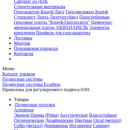
Сайдинг из ДПК
Строительные материалы
Гипсокартон Кнауф Лист
Гипсоволокно Кнауф
Суперлист
Лента Дихтунгсбанд
Пазогребневые
гипсовые плиты "Кнауф-Гипсоплита"
Цементно-
минеральные плиты АКВАПАНЕЛЬ
Элементы
крепления
Профиль для гипсокартона
Доставка
Монтаж
Порошковая покраска
Контакты
Меню
Каталог товаров
Подвесные системы
Подвесные системы Ecophon
Проволока для регулируемого подвеса 0181
Товары
Подвесные потолки
Armstrong
Эконом
Прима (Prima)
Акустические
Влагостойкие
Гигиенические
Дизайнерские
Цветные
Orcal (металл)
Cellio (металл)
Деревянные
Негорючие
Cannopy