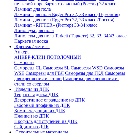
петлевой ворс Зартекс офисный (Россия) 32 класс
Ламинат для пола
Ламинат для пола Egger Pro 32, 33 класс (Германия)
Ламинат для пола Egger Pro 32, 33 класс (Россия)
Ламинат «RITTER» (Риттер) 33-34 класс
Линолеум для пола
Линолеум для пола Tarkett (Таркетт) 32, 33, 34/43 класс
Паркетная доска
Крепеж / метизы
Анкеры
АНКЕР-КЛИН ПОТОЛОЧНЫЙ
Саморезы
Саморезы CL
Саморезы SL
Саморезы WSD
Саморезы
WSE
Саморезы для ГВЛ
Саморезы для ГКЛ
Саморезы
для крепления из стали
Саморезы для крепления из
стали со сверлом
Изделия из ДПК
Террасная доска ДПК
Декоративное ограждение из ДПК
Заборный профиль из ДПК
Комплектующие из ДПК
Планкен из ДПК
Профиль для ступеней из ДПК
Сайдинг из ДПК
Строительные материалы