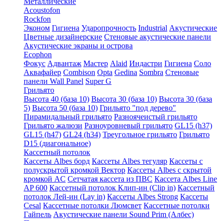
Металлические
Acoustofon
Rockfon
Эконом
Гигиена
Ударопрочность
Industrial
Акустические
Цветные дизайнерские
Стеновые акустические панели
Акустические экраны и острова
Ecophon
Фокус
Адвантаж
Мастер
Alaid
Индастри
Гигиена
Соло
Аквафайер
Combison
Opta
Gedina
Sombra
Стеновые
панели Wall Panel
Super G
Грильято
Высота 40 (база 10)
Высота 30 (база 10)
Высота 30 (база
5)
Высота 50 (база 10)
Грильято "под дерево"
Пирамидальный грильято
Разноячеистый грильято
Грильято жалюзи
Разноуровневый грильято
GL15 (h37)
GL15 (h47)
GL24 (h34)
Треугольное грильято
Грильято
D15 (диагональное)
Кассетный потолок
Кассеты Albes борд
Кассеты Albes тегуляр
Кассеты с
полускрытой кромкой Вектор
Кассеты Albes с скрытой
кромкой AC
Сетчатая кассета из ПВС
Кассета Albes Line
AP 600
Кассетный потолок Клип-ин (Clip in)
Кассетный
потолок Лей-ин (Lay in)
Кассеты Albes Strong
Кассеты
Cesal
Кассетные потолки Люмсвет
Кассетные потолки
Гайпель
Акустические панели Sound Prim (Албес)