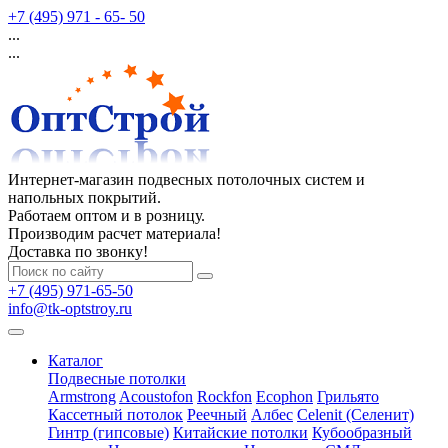
+7 (495) 971 - 65- 50
...
...
Интернет-магазин подвесных потолочных систем и
напольных покрытий.
Работаем оптом и в розницу.
Производим расчет материала!
Доставка по звонку!
+7 (495) 971-65-50
info@tk-optstroy.ru
Каталог
Подвесные потолки
Armstrong
Acoustofon
Rockfon
Ecophon
Грильято
Кассетный потолок
Реечный
Албес
Celenit (Селенит)
Гинтр (гипсовые)
Китайские потолки
Кубообразный