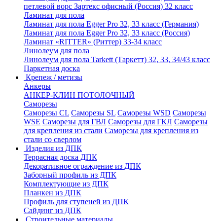
петлевой ворс Зартекс офисный (Россия) 32 класс
Ламинат для пола
Ламинат для пола Egger Pro 32, 33 класс (Германия)
Ламинат для пола Egger Pro 32, 33 класс (Россия)
Ламинат «RITTER» (Риттер) 33-34 класс
Линолеум для пола
Линолеум для пола Tarkett (Таркетт) 32, 33, 34/43 класс
Паркетная доска
Крепеж / метизы
Анкеры
АНКЕР-КЛИН ПОТОЛОЧНЫЙ
Саморезы
Саморезы CL
Саморезы SL
Саморезы WSD
Саморезы
WSE
Саморезы для ГВЛ
Саморезы для ГКЛ
Саморезы
для крепления из стали
Саморезы для крепления из
стали со сверлом
Изделия из ДПК
Террасная доска ДПК
Декоративное ограждение из ДПК
Заборный профиль из ДПК
Комплектующие из ДПК
Планкен из ДПК
Профиль для ступеней из ДПК
Сайдинг из ДПК
Строительные материалы