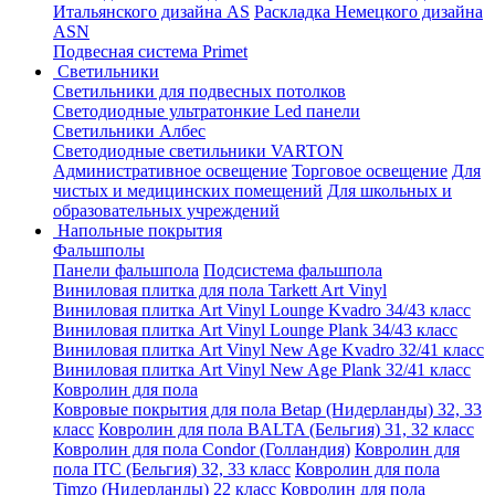
Итальянского дизайна AS
Раскладка Немецкого дизайна
АSN
Подвесная система Primet
Светильники
Светильники для подвесных потолков
Светодиодные ультратонкие Led панели
Светильники Албес
Светодиодные светильники VARTON
Административное освещение
Торговое освещение
Для
чистых и медицинских помещений
Для школьных и
образовательных учреждений
Напольные покрытия
Фальшполы
Панели фальшпола
Подсистема фальшпола
Виниловая плитка для пола Tarkett Art Vinyl
Виниловая плитка Art Vinyl Lounge Kvadro 34/43 класс
Виниловая плитка Art Vinyl Lounge Plank 34/43 класс
Виниловая плитка Art Vinyl New Age Kvadro 32/41 класс
Виниловая плитка Art Vinyl New Age Plank 32/41 класс
Ковролин для пола
Ковровые покрытия для пола Betap (Нидерланды) 32, 33
класс
Ковролин для пола BALTA (Бельгия) 31, 32 класс
Ковролин для пола Condor (Голландия)
Ковролин для
пола ITC (Бельгия) 32, 33 класс
Ковролин для пола
Timzo (Нидерланды) 22 класс
Ковролин для пола