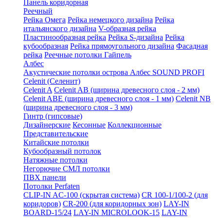
Панель коридорная
Реечный
Рейка Омега
Рейка немецкого дизайна
Рейка
итальянского дизайна
V-образная рейка
Пластинообразная рейка
Рейка S-дизайна
Рейка
кубообразная
Рейка прямоугольного дизайна
Фасадная
рейка
Реечные потолки Гайпель
Албес
Акустические потолки острова Албес SOUND PROFI
Celenit (Селенит)
Celenit A
Celenit AB (ширина древесного слоя - 2 мм)
Celenit ABE (ширина древесного слоя - 1 мм)
Celenit NB
(ширина древесного слоя - 3 мм)
Гинтр (гипсовые)
Дизайнерские
Кесонные
Коллекционные
Представительские
Китайские потолки
Кубообразный потолок
Натяжные потолки
Негорючие СМЛ потолки
ПВХ панели
Потолки Perfaten
CLIP-IN AC-100 (скрытая система)
CR 100-1/100-2 (для
коридоров)
CR-200 (для коридорных зон)
LAY-IN
BOARD-15/24
LAY-IN MICROLOOK-15
LAY-IN