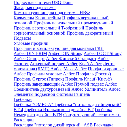
Подвесная система USG Donn
Фасадная подсистема
Комплектующие для подсистемы НВФ
Кляммеры
Кронштейны
Профиль вертикальный
основной
Профиль вертикальный промежуточный
Профиль вертикальный Т-образный
Профиль
горизонтальный основной
Профиль декоративный
Подвесы
Угловые профили
Профили и комплектующие для монтажа ГКЛ
Албес DIN PRIM
Албес DIN Strong
Албес ГОСТ Strong
Албес Стандарт
Албес Финский Стандарт
Албес
Эконом
Анкерный подвес Албес
Краб Албес
Лента
монтажная (ЛМП) Албес
Маяк Албес
Профили арочные
Албес
Профили угловые Албес
Профиль (Россия)
Профиль Gyproc (Гипрок)
Профиль Knauf (Кнауф)
Профиль завершающий Албес
Прямой подвес Албес
Соединитель двухуровневый Албес
Удлинитель Албес
Элементы подвесной системы Гайпель
Гребенки
Гребенка "OMEGA"
Гребенка "потолок дизайнерский"
ВТ-4
Гребенка Итальянского дизайна BT
Гребенка
Немецкого дизайна ВТN
Сопутствующий ассортимент
Раскладки
Раскладка "потолок дизайнерский" ASB
Раскладка