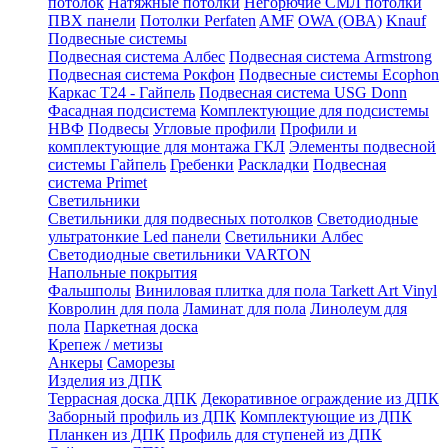
потолок
Натяжные потолки
Негорючие СМЛ потолки
ПВХ панели
Потолки Perfaten
AMF
OWA (ОВА)
Knauf
Подвесные системы
Подвесная система Албес
Подвесная система Armstrong
Подвесная система Рокфон
Подвесные системы Ecophon
Каркас Т24 - Гайпель
Подвесная система USG Donn
Фасадная подсистема
Комплектующие для подсистемы
НВФ
Подвесы
Угловые профили
Профили и
комплектующие для монтажа ГКЛ
Элементы подвесной
системы Гайпель
Гребенки
Раскладки
Подвесная
система Primet
Светильники
Светильники для подвесных потолков
Светодиодные
ультратонкие Led панели
Светильники Албес
Светодиодные светильники VARTON
Напольные покрытия
Фальшполы
Виниловая плитка для пола Tarkett Art Vinyl
Ковролин для пола
Ламинат для пола
Линолеум для
пола
Паркетная доска
Крепеж / метизы
Анкеры
Саморезы
Изделия из ДПК
Террасная доска ДПК
Декоративное ограждение из ДПК
Заборный профиль из ДПК
Комплектующие из ДПК
Планкен из ДПК
Профиль для ступеней из ДПК