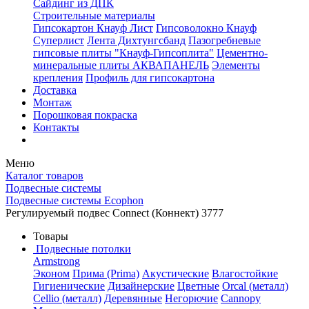
Сайдинг из ДПК
Строительные материалы
Гипсокартон Кнауф Лист
Гипсоволокно Кнауф
Суперлист
Лента Дихтунгсбанд
Пазогребневые
гипсовые плиты "Кнауф-Гипсоплита"
Цементно-
минеральные плиты АКВАПАНЕЛЬ
Элементы
крепления
Профиль для гипсокартона
Доставка
Монтаж
Порошковая покраска
Контакты
Меню
Каталог товаров
Подвесные системы
Подвесные системы Ecophon
Регулируемый подвес Connect (Коннект) 3777
Товары
Подвесные потолки
Armstrong
Эконом
Прима (Prima)
Акустические
Влагостойкие
Гигиенические
Дизайнерские
Цветные
Orcal (металл)
Cellio (металл)
Деревянные
Негорючие
Cannopy