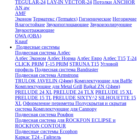
TEGULAR-24
LAY-IN VECTOR-24
Потолки ANCHOR
AN aw
AMF
Эконом
Терматекс (Termatex)
Гигиенические
Негорючие
Влагостойкие
Звукопоглощающие
Звукоизолирующие
Звукоотражающие
OWA (ОВА)
Knauf
Подвесные системы
Подвесная система Албес
Албес Эконом
Албес Норма
Албес Евро
Албес T15
Т-24
CLICK PRIM
Т-15 PRIM
STRUNA Т15
Угловой
профиль
Подвесная система Bandraster
Подвесная система Armstrong
TRULOK JAVELIN (24мм)
Комплектующие для Baffle
Комплектующие для Metal Grill
Bajkal ZN (24мм)
PRELUDE 24 XL
PRELUDE 24 TLX
PRELUDE 15 XL
PRELUDE 15 TL
PRELUDE SIXTY^2
SILHOUETTE 15
XL
Оформление периметра
Полускрытая и скрытая
система
Комплектующие для Cannopy
Подвесная система Рокфон
Подвесная система для ROCKFON ECLIPSE и
ROCKFON CONTOUR
Подвесные системы Ecophon
Каркас Т24 - Гайпель