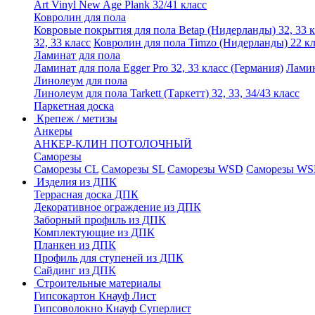
Art Vinyl New Age Plank 32/41 класс
Ковролин для пола
Ковровые покрытия для пола Betap (Нидерланды) 32, 33 к
32, 33 класс
Ковролин для пола Timzo (Нидерланды) 22 кл
Ламинат для пола
Ламинат для пола Egger Pro 32, 33 класс (Германия)
Ламин
Линолеум для пола
Линолеум для пола Tarkett (Таркетт) 32, 33, 34/43 класс
Паркетная доска
Крепеж / метизы
Анкеры
АНКЕР-КЛИН ПОТОЛОЧНЫЙ
Саморезы
Саморезы CL
Саморезы SL
Саморезы WSD
Саморезы WS
Изделия из ДПК
Террасная доска ДПК
Декоративное ограждение из ДПК
Заборный профиль из ДПК
Комплектующие из ДПК
Планкен из ДПК
Профиль для ступеней из ДПК
Сайдинг из ДПК
Строительные материалы
Гипсокартон Кнауф Лист
Гипсоволокно Кнауф Суперлист