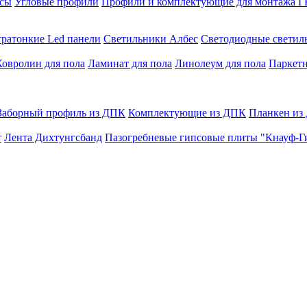
сы
Угловые профили
Профили и комплектующие для монтажа 
тратонкие Led панели
Светильники Албес
Светодиодные свети
Ковролин для пола
Ламинат для пола
Линолеум для пола
Паркетн
Заборный профиль из ДПК
Комплектующие из ДПК
Планкен из
т
Лента Дихтунгсбанд
Пазогребневые гипсовые плиты "Кнауф-Г