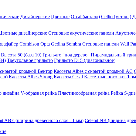
нические
Дизайнерские
Цветные
Orcal (металл)
Cellio (металл)
Д
Цветные дизайнерские
Стеновые акустические панели
Акустиче
квафайер
Combison
Opta
Gedina
Sombra
Стеновые панели Wall Pa
Высота 50 (база 10)
Грильято "под дерево"
Пирамидальный грил
34)
Треугольное грильято
Грильято D15 (диагональное)
ускрытой кромкой Вектор
Кассеты Albes с скрытой кромкой AC
 in)
Кассеты Albes Strong
Кассеты Cesal
Кассетные потолки Люм
о дизайна
V-образная рейка
Пластинообразная рейка
Рейка S-диз
nit ABE (ширина древесного слоя - 1 мм)
Celenit NB (ширина древ
кие