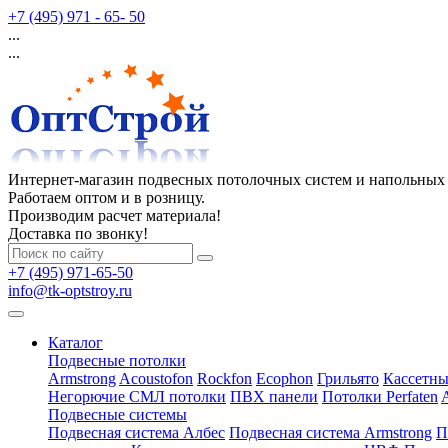
+7 (495) 971 - 65- 50
...
...
Интернет-магазин подвесных потолочных систем и напольных
Работаем оптом и в розницу.
Производим расчет материала!
Доставка по звонку!
+7 (495) 971-65-50
info@tk-optstroy.ru
Каталог
Подвесные потолки
Armstrong
Acoustofon
Rockfon
Ecophon
Грильято
Кассетны
Негорючие СМЛ потолки
ПВХ панели
Потолки Perfaten
Подвесные системы
Подвесная система Албес
Подвесная система Armstrong
П