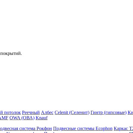
 покрытий.
й потолок
Реечный
Албес
Celenit (Селенит)
Гинтр (гипсовые)
Ки
AMF
OWA (ОВА)
Knauf
одвесная система Рокфон
Подвесные системы Ecophon
Каркас Т