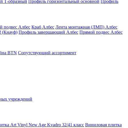
й Т-образный
Профиль горизонтальный основной
Профиль
й подвес Албес
Краб Албес
Лента монтажная (ЛМП) Албес
 (Кнауф)
Профиль завершающий Албес
Прямой подвес Албес
айна ВТN
Сопутствующий ассортимент
ьных учреждений
тка Art Vinyl New Age Kvadro 32/41 класс
Виниловая плитка