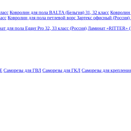
ласс
Ковролин для пола BALTA (Бельгия) 31, 32 класс
Ковролин 
асс
Ковролин для пола петлевой ворс Зартекс офисный (Россия) 
ат для пола Egger Pro 32, 33 класс (Россия)
Ламинат «RITTER» (Р
E
Саморезы для ГВЛ
Саморезы для ГКЛ
Саморезы для крепления