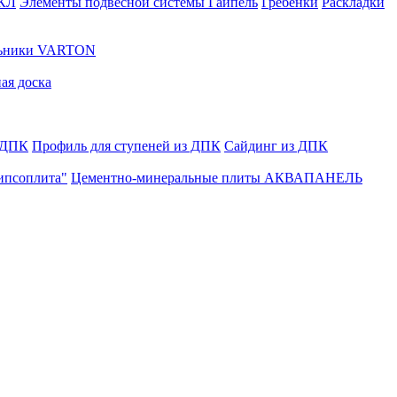
ГКЛ
Элементы подвесной системы Гайпель
Гребенки
Раскладки
льники VARTON
ая доска
 ДПК
Профиль для ступеней из ДПК
Сайдинг из ДПК
ипсоплита"
Цементно-минеральные плиты АКВАПАНЕЛЬ