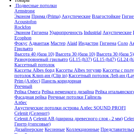
Товары
Подвесные потолки
Armstrong
Эконом
Прима (Prima)
Акустические
Влагостойкие
Гигие
Acoustofon
Rockfon
Эконом
Гигиена
Ударопрочность
Industrial
Акустические
Ecophon
Фокус
Адвантаж
Мастер
Alaid
Индастри
Гигиена
Соло
А
Грильято
Высота 40 (база 10)
Высота 30 (база 10)
Высота 30 (база 5)
Разноуровневый грильято
GL15 (h37)
GL15 (h47)
GL24 (h
Кассетный потолок
Кассеты Albes борд
Кассеты Albes тегуляр
Кассеты с пол
потолок Клип-ин (Clip in)
Кассетный потолок Лей-ин (Lay
Prim (Албес)
Панель коридорная
Реечный
Рейка Омега
Рейка немецкого дизайна
Рейка итальянског
Фасадная рейка
Реечные потолки Гайпель
Албес
Акустические потолки острова Албес SOUND PROFI
Celenit (Селенит)
Celenit A
Celenit AB (ширина древесного слоя - 2 мм)
Cele
Гинтр (гипсовые)
Дизайнерские
Кесонные
Коллекционные
Представительс