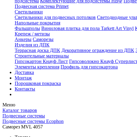
подсистема
Комплектующие для подсистемы НВФ
Подве
Подвесная система Primet
Светильники
Светильники для подвесных потолков
Светодиодные уль
Напольные покрытия
Фальшполы
Виниловая плитка для пола Tarkett Art Vinyl
Крепеж / метизы
Анкеры
Саморезы
Изделия из ДПК
Террасная доска ДПК
Декоративное ограждение из ДПК
Строительные материалы
Гипсокартон Кнауф Лист
Гипсоволокно Кнауф Суперлис
Элементы крепления
Профиль для гипсокартона
Доставка
Монтаж
Порошковая покраска
Контакты
Меню
Каталог товаров
Подвесные системы
Подвесные системы Ecophon
Саморез MVL 4057