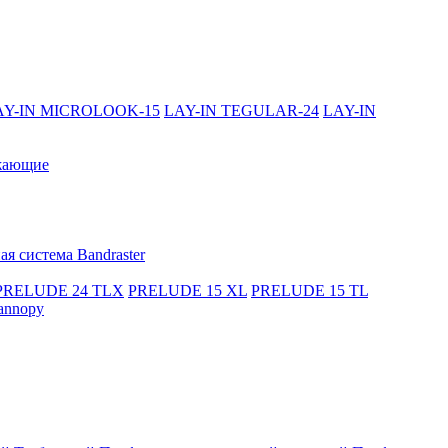
AY-IN MICROLOOK-15
LAY-IN TEGULAR-24
LAY-IN
жающие
я система Bandraster
PRELUDE 24 TLX
PRELUDE 15 XL
PRELUDE 15 TL
annopy