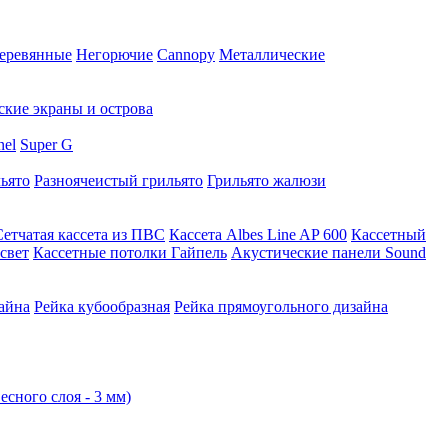
еревянные
Негорючие
Cannopy
Металлические
ские экраны и острова
nel
Super G
ьято
Разноячеистый грильято
Грильято жалюзи
Сетчатая кассета из ПВС
Кассета Albes Line AP 600
Кассетный
свет
Кассетные потолки Гайпель
Акустические панели Sound
айна
Рейка кубообразная
Рейка прямоугольного дизайна
есного слоя - 3 мм)