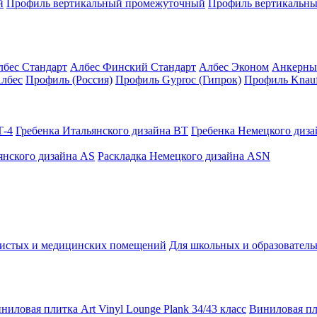
й
Профиль вертикальный промежуточный
Профиль вертикальны
лбес Стандарт
Албес Финский Стандарт
Албес Эконом
Анкерны
лбес
Профиль (Россия)
Профиль Gyproc (Гипрок)
Профиль Knauf
Т-4
Гребенка Итальянского дизайна BT
Гребенка Немецкого диз
янского дизайна AS
Раскладка Немецкого дизайна АSN
чистых и медицинских помещений
Для школьных и образовател
ниловая плитка Art Vinyl Lounge Plank 34/43 класс
Виниловая пли