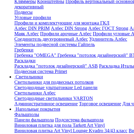
Кляммеры
Кронштейны
Профиль вертикальный основно
декоративный
Подвесы
Угловые профили
Профили и комплектующие для монтажа ГКЛ
Албес DIN PRIM
Албес DIN Strong
Албес ГОСТ Strong
А
Маяк Албес
Профили арочные Албес
Профили угловые А
Соединитель двухуровневый Албес
Удлинитель Албес
Элементы подвесной системы Гайпель
Гребенки
Гребенка "OMEGA"
Гребенка "потолок дизайнерский" В
Раскладки
Раскладка "потолок дизайнерский" ASB
Раскладка Италь
Подвесная система Primet
Светильники
Светильники для подвесных потолков
Светодиодные ультратонкие Led панели
Светильники Албес
Светодиодные светильники VARTON
Административное освещение
Торговое освещение
Для 
Напольные покрытия
Фальшполы
Панели фальшпола
Подсистема фальшпола
Виниловая плитка для пола Tarkett Art Vinyl
Виниловая плитка Art Vinyl Lounge Kvadro 34/43 класс
Ви