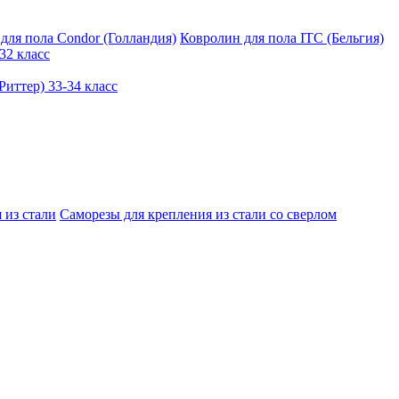
для пола Condor (Голландия)
Ковролин для пола ITC (Бельгия)
32 класс
иттер) 33-34 класс
 из стали
Саморезы для крепления из стали со сверлом