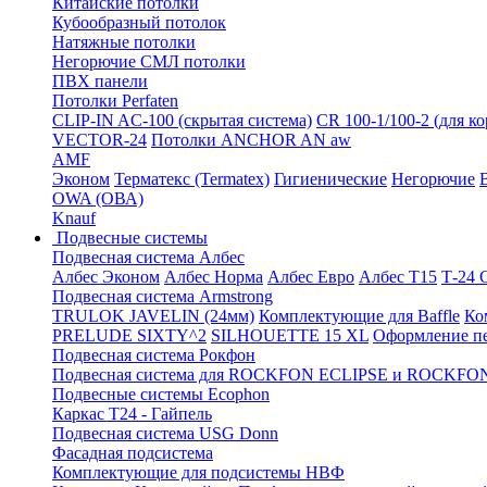
Китайские потолки
Кубообразный потолок
Натяжные потолки
Негорючие СМЛ потолки
ПВХ панели
Потолки Perfaten
CLIP-IN AC-100 (скрытая система)
CR 100-1/100-2 (для к
VECTOR-24
Потолки ANCHOR AN aw
AMF
Эконом
Терматекс (Termatex)
Гигиенические
Негорючие
OWA (ОВА)
Knauf
Подвесные системы
Подвесная система Албес
Албес Эконом
Албес Норма
Албес Евро
Албес T15
Т-24
Подвесная система Armstrong
TRULOK JAVELIN (24мм)
Комплектующие для Baffle
Ко
PRELUDE SIXTY^2
SILHOUETTE 15 XL
Оформление п
Подвесная система Рокфон
Подвесная система для ROCKFON ECLIPSE и ROCK
Подвесные системы Ecophon
Каркас Т24 - Гайпель
Подвесная система USG Donn
Фасадная подсистема
Комплектующие для подсистемы НВФ