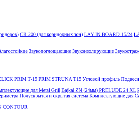
оридоров)
CR-200 (для коридорных зон)
LAY-IN BOARD-15/24
L
Влагостойкие
Звукопоглощающие
Звукоизолирующие
Звукоотра
 CLICK PRIM
Т-15 PRIM
STRUNA Т15
Угловой профиль
Подвесна
мплектующие для Metal Grill
Bajkal ZN (24мм)
PRELUDE 24 XL
ериметра
Полускрытая и скрытая система
Комплектующие для C
FON CONTOUR